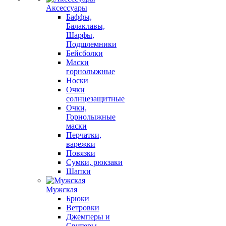
Аксессуары
Баффы,
Балаклавы,
Шарфы,
Подшлемники
Бейсболки
Маски
горнолыжные
Носки
Очки
солнцезащитные
Очки,
Горнолыжные
маски
Перчатки,
варежки
Повязки
Сумки, рюкзаки
Шапки
Мужская
Брюки
Ветровки
Джемперы и
Свитеры