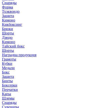
Снаряды
Форма
Тхэквондо
Защита
Кимоно
Кикбоксинг
Брюки
Шорты
Дзюдо
Кимоно
Тайский бокс
Шорты
Наградна продукция
Грамоты
Кубки
Медали
Бокс
Защита
Бинты
Боксерки
Перчатки
Капы
Шлемы
Снаряды
Сувениры