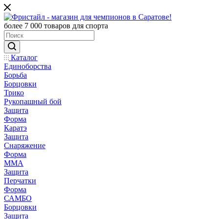
более 7 000 товаров для спорта
Каталог
Единоборства
Борьба
Борцовки
Трико
Рукопашный бой
Защита
Форма
Каратэ
Защита
Снаряжение
Форма
ММА
Защита
Перчатки
Форма
САМБО
Борцовки
Защита