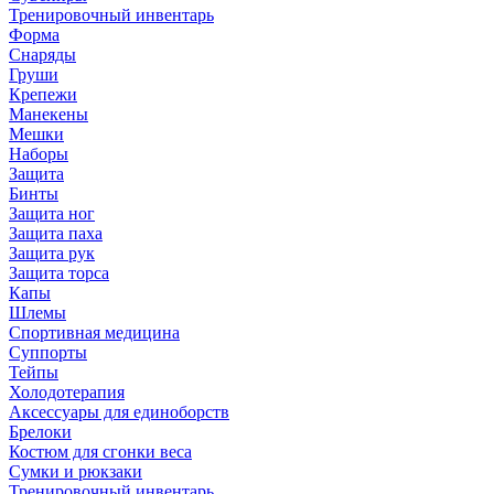
Тренировочный инвентарь
Форма
Снаряды
Груши
Крепежи
Манекены
Мешки
Наборы
Защита
Бинты
Защита ног
Защита паха
Защита рук
Защита торса
Капы
Шлемы
Спортивная медицина
Суппорты
Тейпы
Холодотерапия
Аксессуары для единоборств
Брелоки
Костюм для сгонки веса
Сумки и рюкзаки
Тренировочный инвентарь