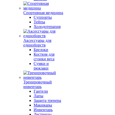
Спортивная медицина
Суппорты
Тейпы
Холодотерапия
Аксессуары для
единоборств
Брелоки
Костюм для
сгонки веса
Сумки и
рюкзаки
Тренировочный
инвентарь
Гантели
Лапы
Защита тренера
Макивары
Инвентарь
Лестницы