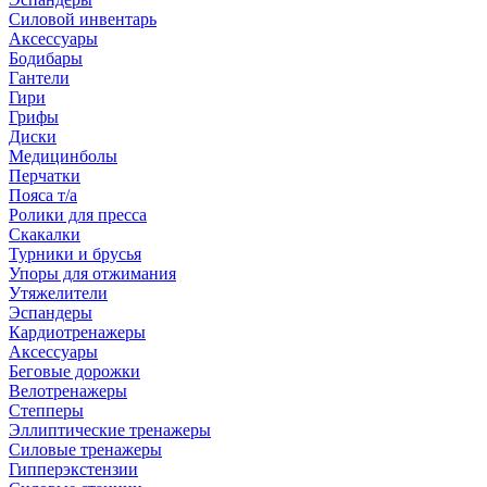
Силовой инвентарь
Аксессуары
Бодибары
Гантели
Гири
Грифы
Диски
Медицинболы
Перчатки
Пояса т/а
Ролики для пресса
Скакалки
Турники и брусья
Упоры для отжимания
Утяжелители
Эспандеры
Кардиотренажеры
Аксессуары
Беговые дорожки
Велотренажеры
Степперы
Эллиптические тренажеры
Силовые тренажеры
Гипперэкстензии