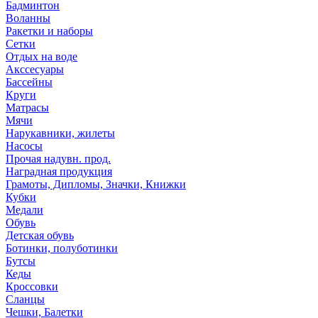
Бадминтон
Воланны
Ракетки и наборы
Сетки
Отдых на воде
Акссесуары
Бассейны
Круги
Матрасы
Мячи
Нарукавники, жилеты
Насосы
Прочая надувн. прод.
Наградная продукция
Грамоты, Дипломы, Значки, Книжки
Кубки
Медали
Обувь
Детская обувь
Ботинки, полуботинки
Бутсы
Кеды
Кроссовки
Сланцы
Чешки, Балетки