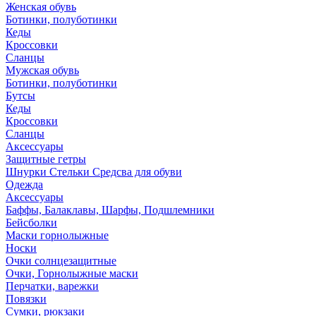
Женская обувь
Ботинки, полуботинки
Кеды
Кроссовки
Сланцы
Мужская обувь
Ботинки, полуботинки
Бутсы
Кеды
Кроссовки
Сланцы
Аксессуары
Защитные гетры
Шнурки Стельки Средсва для обуви
Одежда
Аксессуары
Баффы, Балаклавы, Шарфы, Подшлемники
Бейсболки
Маски горнолыжные
Носки
Очки солнцезащитные
Очки, Горнолыжные маски
Перчатки, варежки
Повязки
Сумки, рюкзаки