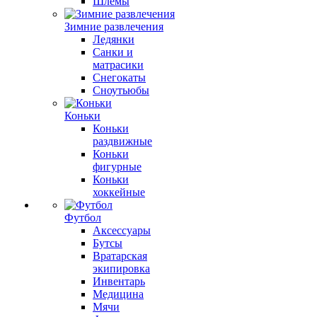
Шлемы
Зимние развлечения
Ледянки
Санки и
матрасики
Снегокаты
Сноутьюбы
Коньки
Коньки
раздвижные
Коньки
фигурные
Коньки
хоккейные
Футбол
Аксессуары
Бутсы
Вратарская
экипировка
Инвентарь
Медицина
Мячи