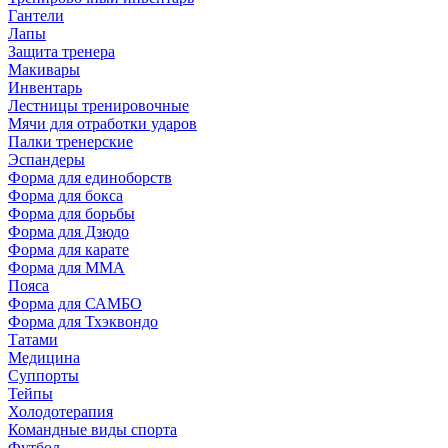
Гантели
Лапы
Защита тренера
Макивары
Инвентарь
Лестницы тренировочные
Мячи для отработки ударов
Палки тренерские
Эспандеры
Форма для единоборств
Форма для бокса
Форма для борьбы
Форма для Дзюдо
Форма для карате
Форма для MMA
Пояса
Форма для САМБО
Форма для Тхэквондо
Татами
Медицина
Суппорты
Тейпы
Холодотерапия
Командные виды спорта
Футбол