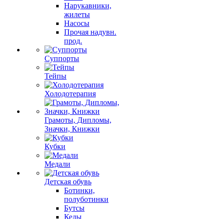
Нарукавники,
жилеты
Насосы
Прочая надувн.
прод.
Суппорты
Тейпы
Холодотерапия
Грамоты, Дипломы,
Значки, Книжки
Кубки
Медали
Детская обувь
Ботинки,
полуботинки
Бутсы
Кеды