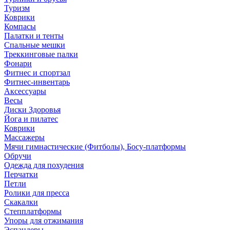
Туризм
Коврики
Компасы
Палатки и тенты
Спальные мешки
Треккинговые палки
Фонари
Фитнес и спортзал
Фитнес-инвентарь
Аксессуары
Весы
Диски Здоровья
Йога и пилатес
Коврики
Массажеры
Мячи гимнастические (Фитболы), Босу-платформы
Обручи
Одежда для похудения
Перчатки
Петли
Ролики для пресса
Скакалки
Степплатформы
Упоры для отжимания
Эспандеры