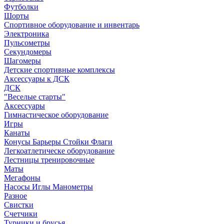
Футболки
Шорты
Спортивное оборудование и инвентарь
Электроника
Пульсометры
Секундомеры
Шагомеры
Детские спортивные комплексы
Аксессуары к ДСК
ДСК
"Веселые старты"
Аксессуары
Гимнастическое оборудование
Игры
Канаты
Конусы Барьеры Стойки Флаги
Легкоатлетическе оборудование
Лестницы тренировочные
Маты
Мегафоны
Насосы Иглы Манометры
Разное
Свистки
Счетчики
Турники и брусья