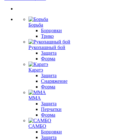
Борьба
Борцовки
Трико
Рукопашный бой
Защита
Форма
Каратэ
Защита
Снаряжение
Форма
ММА
Защита
Перчатки
Форма
САМБО
Борцовки
Защита