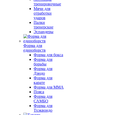
тренировочные
Мячи для
отработки
ударов
Палки
тренерские
Эспандеры
Форма для
единоборств
Форма для бокса
Форма для
борьбы
Форма для
Дзюдо
Форма для
карате
Форма для MMA
Пояса
Форма для
САМБО
Форма для
Тхэквондо