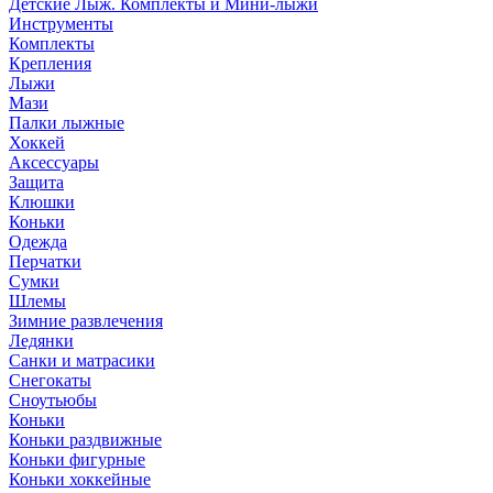
Детские Лыж. Комплекты и Мини-лыжи
Инструменты
Комплекты
Крепления
Лыжи
Мази
Палки лыжные
Хоккей
Аксессуары
Защита
Клюшки
Коньки
Одежда
Перчатки
Сумки
Шлемы
Зимние развлечения
Ледянки
Санки и матрасики
Снегокаты
Сноутьюбы
Коньки
Коньки раздвижные
Коньки фигурные
Коньки хоккейные