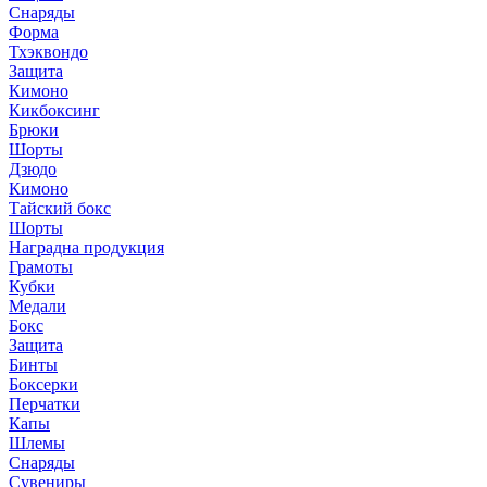
Снаряды
Форма
Тхэквондо
Защита
Кимоно
Кикбоксинг
Брюки
Шорты
Дзюдо
Кимоно
Тайский бокс
Шорты
Наградна продукция
Грамоты
Кубки
Медали
Бокс
Защита
Бинты
Боксерки
Перчатки
Капы
Шлемы
Снаряды
Сувениры