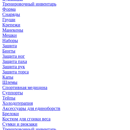
Тренировочный инвентарь
Форма
Снаряды
Груши
Крепежи
Манекены
Мешки
Наборы
Защита
Бинты
Защита ног
Защита паха
Защита рук
Защита торса
Капы
Шлемы
Спортивная медицина
Суппорты
Тейпы
Холодотерапия
Аксессуары для единоборств
Брелоки
Костюм для сгонки веса
Сумки и рюкзаки
Тренировочный инвентарь