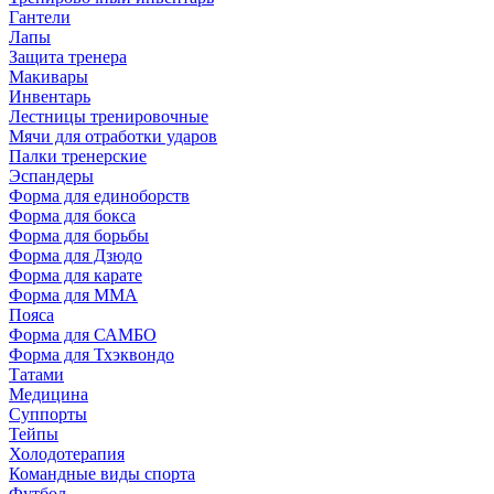
Гантели
Лапы
Защита тренера
Макивары
Инвентарь
Лестницы тренировочные
Мячи для отработки ударов
Палки тренерские
Эспандеры
Форма для единоборств
Форма для бокса
Форма для борьбы
Форма для Дзюдо
Форма для карате
Форма для MMA
Пояса
Форма для САМБО
Форма для Тхэквондо
Татами
Медицина
Суппорты
Тейпы
Холодотерапия
Командные виды спорта
Футбол