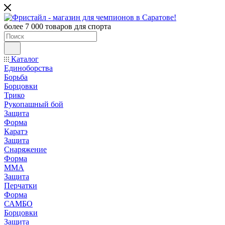
более 7 000 товаров для спорта
Каталог
Единоборства
Борьба
Борцовки
Трико
Рукопашный бой
Защита
Форма
Каратэ
Защита
Снаряжение
Форма
ММА
Защита
Перчатки
Форма
САМБО
Борцовки
Защита