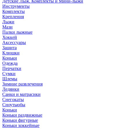
Детские Лыж. Комплекты и Мини-лыжи
Инструменты
Комплекты
Крепления
Лыжи
Мази
Палки лыжные
Хоккей
Аксессуары
Защита
Клюшки
Коньки
Одежда
Перчатки
Сумки
Шлемы
Зимние развлечения
Ледянки
Санки и матрасики
Снегокаты
Сноутьюбы
Коньки
Коньки раздвижные
Коньки фигурные
Коньки хоккейные