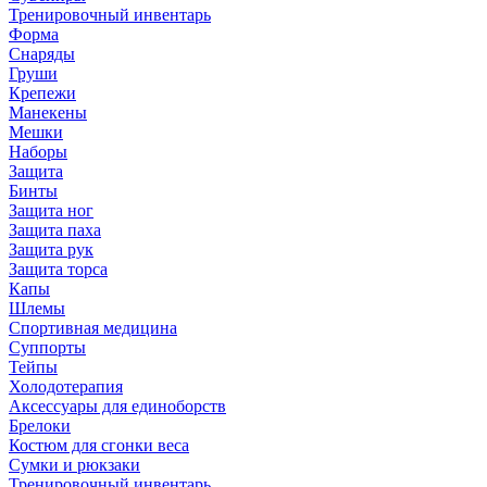
Тренировочный инвентарь
Форма
Снаряды
Груши
Крепежи
Манекены
Мешки
Наборы
Защита
Бинты
Защита ног
Защита паха
Защита рук
Защита торса
Капы
Шлемы
Спортивная медицина
Суппорты
Тейпы
Холодотерапия
Аксессуары для единоборств
Брелоки
Костюм для сгонки веса
Сумки и рюкзаки
Тренировочный инвентарь