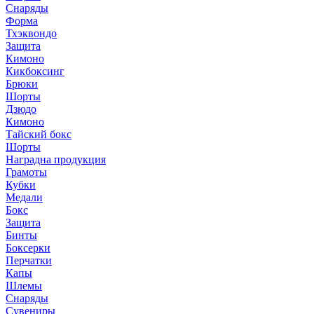
Снаряды
Форма
Тхэквондо
Защита
Кимоно
Кикбоксинг
Брюки
Шорты
Дзюдо
Кимоно
Тайский бокс
Шорты
Наградна продукция
Грамоты
Кубки
Медали
Бокс
Защита
Бинты
Боксерки
Перчатки
Капы
Шлемы
Снаряды
Сувениры