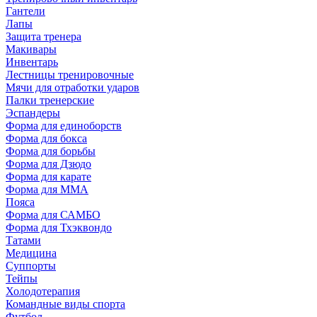
Гантели
Лапы
Защита тренера
Макивары
Инвентарь
Лестницы тренировочные
Мячи для отработки ударов
Палки тренерские
Эспандеры
Форма для единоборств
Форма для бокса
Форма для борьбы
Форма для Дзюдо
Форма для карате
Форма для MMA
Пояса
Форма для САМБО
Форма для Тхэквондо
Татами
Медицина
Суппорты
Тейпы
Холодотерапия
Командные виды спорта
Футбол