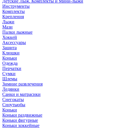
Детские Лыж. Комплекты и Мини-лыжи
Инструменты
Комплекты
Крепления
Лыжи
Мази
Палки лыжные
Хоккей
Аксессуары
Защита
Клюшки
Коньки
Одежда
Перчатки
Сумки
Шлемы
Зимние развлечения
Ледянки
Санки и матрасики
Снегокаты
Сноутьюбы
Коньки
Коньки раздвижные
Коньки фигурные
Коньки хоккейные