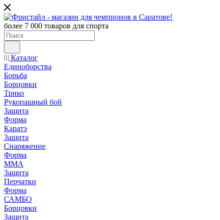
более 7 000 товаров для спорта
Каталог
Единоборства
Борьба
Борцовки
Трико
Рукопашный бой
Защита
Форма
Каратэ
Защита
Снаряжение
Форма
ММА
Защита
Перчатки
Форма
САМБО
Борцовки
Защита