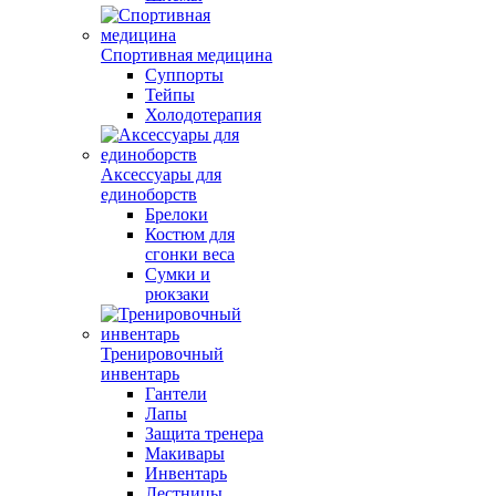
Спортивная медицина
Суппорты
Тейпы
Холодотерапия
Аксессуары для
единоборств
Брелоки
Костюм для
сгонки веса
Сумки и
рюкзаки
Тренировочный
инвентарь
Гантели
Лапы
Защита тренера
Макивары
Инвентарь
Лестницы