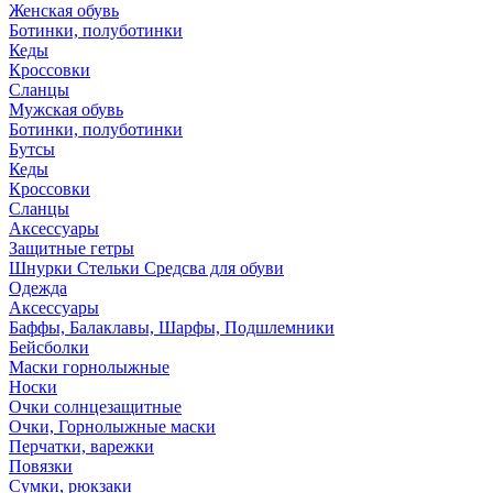
Женская обувь
Ботинки, полуботинки
Кеды
Кроссовки
Сланцы
Мужская обувь
Ботинки, полуботинки
Бутсы
Кеды
Кроссовки
Сланцы
Аксессуары
Защитные гетры
Шнурки Стельки Средсва для обуви
Одежда
Аксессуары
Баффы, Балаклавы, Шарфы, Подшлемники
Бейсболки
Маски горнолыжные
Носки
Очки солнцезащитные
Очки, Горнолыжные маски
Перчатки, варежки
Повязки
Сумки, рюкзаки