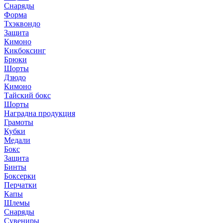
Снаряды
Форма
Тхэквондо
Защита
Кимоно
Кикбоксинг
Брюки
Шорты
Дзюдо
Кимоно
Тайский бокс
Шорты
Наградна продукция
Грамоты
Кубки
Медали
Бокс
Защита
Бинты
Боксерки
Перчатки
Капы
Шлемы
Снаряды
Сувениры