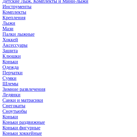
Детские Лыж. Комплекты и Мини-лыжи
Инструменты
Комплекты
Крепления
Лыжи
Мази
Палки лыжные
Хоккей
Аксессуары
Защита
Клюшки
Коньки
Одежда
Перчатки
Сумки
Шлемы
Зимние развлечения
Ледянки
Санки и матрасики
Снегокаты
Сноутьюбы
Коньки
Коньки раздвижные
Коньки фигурные
Коньки хоккейные