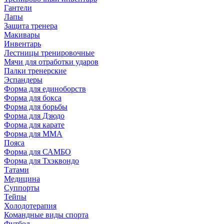
Гантели
Лапы
Защита тренера
Макивары
Инвентарь
Лестницы тренировочные
Мячи для отработки ударов
Палки тренерские
Эспандеры
Форма для единоборств
Форма для бокса
Форма для борьбы
Форма для Дзюдо
Форма для карате
Форма для MMA
Пояса
Форма для САМБО
Форма для Тхэквондо
Татами
Медицина
Суппорты
Тейпы
Холодотерапия
Командные виды спорта
Футбол