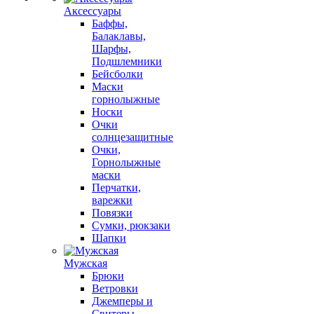
Аксессуары
Баффы,
Балаклавы,
Шарфы,
Подшлемники
Бейсболки
Маски
горнолыжные
Носки
Очки
солнцезащитные
Очки,
Горнолыжные
маски
Перчатки,
варежки
Повязки
Сумки, рюкзаки
Шапки
Мужская
Брюки
Ветровки
Джемперы и
Свитеры