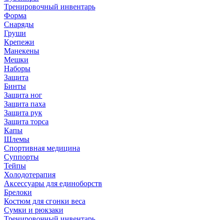
Тренировочный инвентарь
Форма
Снаряды
Груши
Крепежи
Манекены
Мешки
Наборы
Защита
Бинты
Защита ног
Защита паха
Защита рук
Защита торса
Капы
Шлемы
Спортивная медицина
Суппорты
Тейпы
Холодотерапия
Аксессуары для единоборств
Брелоки
Костюм для сгонки веса
Сумки и рюкзаки
Тренировочный инвентарь