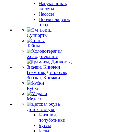
Нарукавники,
жилеты
Насосы
Прочая надувн.
прод.
Суппорты
Тейпы
Холодотерапия
Грамоты, Дипломы,
Значки, Книжки
Кубки
Медали
Детская обувь
Ботинки,
полуботинки
Бутсы
Кеды