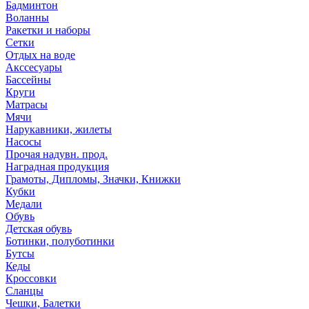
Бадминтон
Воланны
Ракетки и наборы
Сетки
Отдых на воде
Акссесуары
Бассейны
Круги
Матрасы
Мячи
Нарукавники, жилеты
Насосы
Прочая надувн. прод.
Наградная продукция
Грамоты, Дипломы, Значки, Книжки
Кубки
Медали
Обувь
Детская обувь
Ботинки, полуботинки
Бутсы
Кеды
Кроссовки
Сланцы
Чешки, Балетки