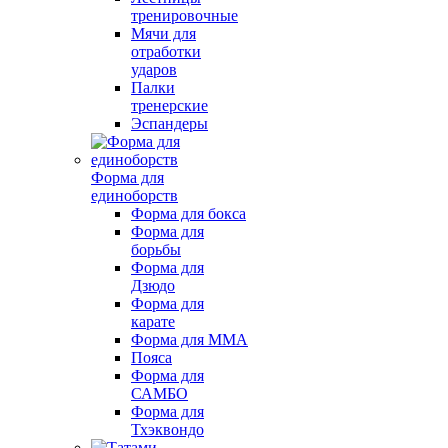
тренировочные
Мячи для
отработки
ударов
Палки
тренерские
Эспандеры
Форма для
единоборств
Форма для бокса
Форма для
борьбы
Форма для
Дзюдо
Форма для
карате
Форма для MMA
Пояса
Форма для
САМБО
Форма для
Тхэквондо