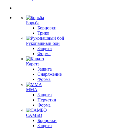
Борьба
Борцовки
Трико
Рукопашный бой
Защита
Форма
Каратэ
Защита
Снаряжение
Форма
ММА
Защита
Перчатки
Форма
САМБО
Борцовки
Защита