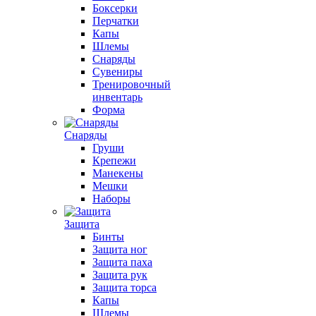
Боксерки
Перчатки
Капы
Шлемы
Снаряды
Сувениры
Тренировочный
инвентарь
Форма
Снаряды
Груши
Крепежи
Манекены
Мешки
Наборы
Защита
Бинты
Защита ног
Защита паха
Защита рук
Защита торса
Капы
Шлемы