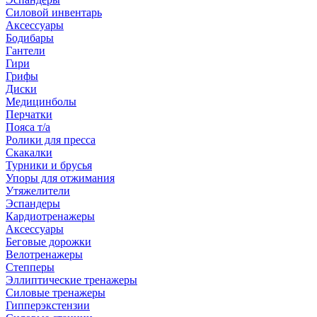
Силовой инвентарь
Аксессуары
Бодибары
Гантели
Гири
Грифы
Диски
Медицинболы
Перчатки
Пояса т/а
Ролики для пресса
Скакалки
Турники и брусья
Упоры для отжимания
Утяжелители
Эспандеры
Кардиотренажеры
Аксессуары
Беговые дорожки
Велотренажеры
Степперы
Эллиптические тренажеры
Силовые тренажеры
Гипперэкстензии