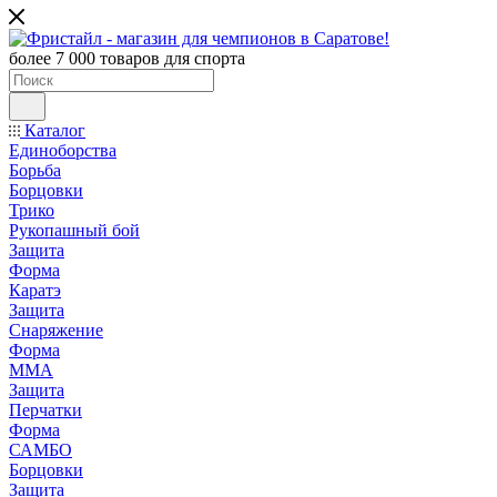
более 7 000 товаров для спорта
Каталог
Единоборства
Борьба
Борцовки
Трико
Рукопашный бой
Защита
Форма
Каратэ
Защита
Снаряжение
Форма
ММА
Защита
Перчатки
Форма
САМБО
Борцовки
Защита