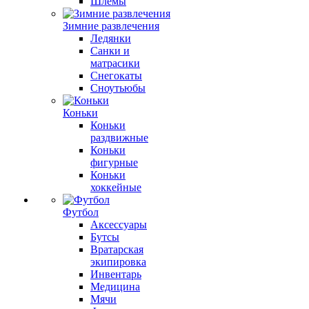
Шлемы
Зимние развлечения
Ледянки
Санки и
матрасики
Снегокаты
Сноутьюбы
Коньки
Коньки
раздвижные
Коньки
фигурные
Коньки
хоккейные
Футбол
Аксессуары
Бутсы
Вратарская
экипировка
Инвентарь
Медицина
Мячи