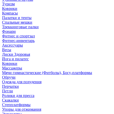
Туризм
Коврики
Компасы
Палатки и тенты
Спальные мешки
Треккинговые палки
Фонари
Фитнес и спортзал
Фитнес-инвентарь
Аксессуары
Весы
Диски Здоровья
Йога и пилатес
Коврики
Массажеры
Мячи гимнастические (Фитболы), Босу-платформы
Обручи
Одежда для похудения
Перчатки
Петли
Ролики для пресса
Скакалки
Степплатформы
Упоры для отжимания
Эспандеры