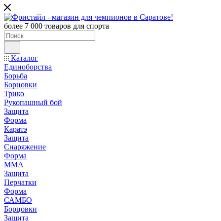
более 7 000 товаров для спорта
Каталог
Единоборства
Борьба
Борцовки
Трико
Рукопашный бой
Защита
Форма
Каратэ
Защита
Снаряжение
Форма
ММА
Защита
Перчатки
Форма
САМБО
Борцовки
Защита