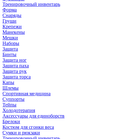
Тренировочный инвентарь
Форма
Снаряды
Груши
Крепежи
Манекены
Мешки
Наборы
Защита
Бинты
Защита ног
Защита паха
Защита рук
Защита торса
Капы
Шлемы
Спортивная медицина
Суппорты
Тейпы
Холодотерапия
Аксессуары для единоборств
Брелоки
Костюм для сгонки веса
Сумки и рюкзаки
Тренировочный инвентарь