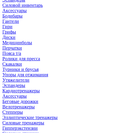
Силовой инвентарь
Аксессуары
Бодибары
Гантели
Гири
Грифы
Диски
Медицинболы
Перчатки
Пояса т/а
Ролики для пресса
Скакалки
Турники и брусья
Упоры для отжимания
Утяжелители
Эспандеры
Кардиотренажеры
Аксессуары
Беговые дорожки
Велотренажеры
Степперы
Эллиптические тренажеры
Силовые тренажеры
Гипперэкстензии