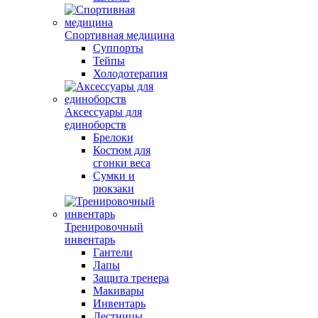
Спортивная медицина
Суппорты
Тейпы
Холодотерапия
Аксессуары для
единоборств
Брелоки
Костюм для
сгонки веса
Сумки и
рюкзаки
Тренировочный
инвентарь
Гантели
Лапы
Защита тренера
Макивары
Инвентарь
Лестницы