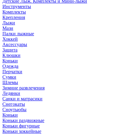
Детские Лыж. Комплекты и Мини-лыжи
Инструменты
Комплекты
Крепления
Лыжи
Мази
Палки лыжные
Хоккей
Аксессуары
Защита
Клюшки
Коньки
Одежда
Перчатки
Сумки
Шлемы
Зимние развлечения
Ледянки
Санки и матрасики
Снегокаты
Сноутьюбы
Коньки
Коньки раздвижные
Коньки фигурные
Коньки хоккейные