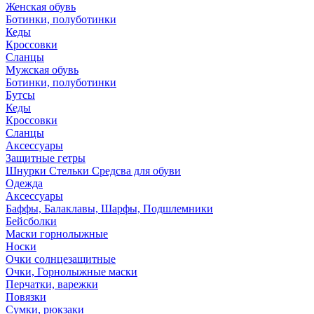
Женская обувь
Ботинки, полуботинки
Кеды
Кроссовки
Сланцы
Мужская обувь
Ботинки, полуботинки
Бутсы
Кеды
Кроссовки
Сланцы
Аксессуары
Защитные гетры
Шнурки Стельки Средсва для обуви
Одежда
Аксессуары
Баффы, Балаклавы, Шарфы, Подшлемники
Бейсболки
Маски горнолыжные
Носки
Очки солнцезащитные
Очки, Горнолыжные маски
Перчатки, варежки
Повязки
Сумки, рюкзаки