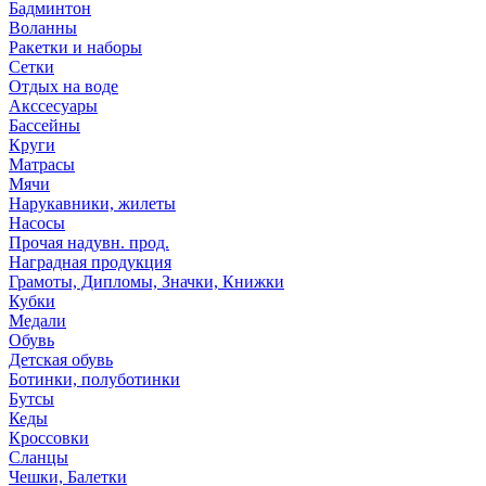
Бадминтон
Воланны
Ракетки и наборы
Сетки
Отдых на воде
Акссесуары
Бассейны
Круги
Матрасы
Мячи
Нарукавники, жилеты
Насосы
Прочая надувн. прод.
Наградная продукция
Грамоты, Дипломы, Значки, Книжки
Кубки
Медали
Обувь
Детская обувь
Ботинки, полуботинки
Бутсы
Кеды
Кроссовки
Сланцы
Чешки, Балетки