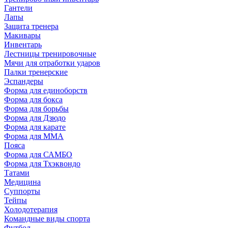
Гантели
Лапы
Защита тренера
Макивары
Инвентарь
Лестницы тренировочные
Мячи для отработки ударов
Палки тренерские
Эспандеры
Форма для единоборств
Форма для бокса
Форма для борьбы
Форма для Дзюдо
Форма для карате
Форма для MMA
Пояса
Форма для САМБО
Форма для Тхэквондо
Татами
Медицина
Суппорты
Тейпы
Холодотерапия
Командные виды спорта
Футбол