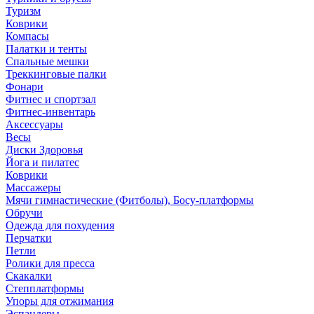
Туризм
Коврики
Компасы
Палатки и тенты
Спальные мешки
Треккинговые палки
Фонари
Фитнес и спортзал
Фитнес-инвентарь
Аксессуары
Весы
Диски Здоровья
Йога и пилатес
Коврики
Массажеры
Мячи гимнастические (Фитболы), Босу-платформы
Обручи
Одежда для похудения
Перчатки
Петли
Ролики для пресса
Скакалки
Степплатформы
Упоры для отжимания
Эспандеры