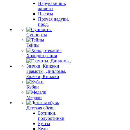
Нарукавники,
жилеты
Насосы
Прочая надувн.
прод.
Суппорты
Тейпы
Холодотерапия
Грамоты, Дипломы,
Значки, Книжки
Кубки
Медали
Детская обувь
Ботинки,
полуботинки
Бутсы
Кеды