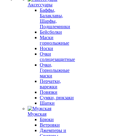
Аксессуары
Баффы,
Балаклавы,
Шарфы,
Подшлемники
Бейсболки
Маски
горнолыжные
Носки
Очки
солнцезащитные
Очки,
Горнолыжные
маски
Перчатки,
варежки
Повязки
Сумки, рюкзаки
Шапки
Мужская
Брюки
Ветровки
Джемперы и
Свитеры