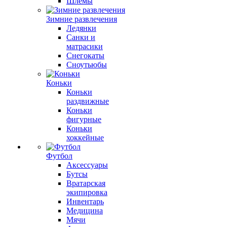
Шлемы
Зимние развлечения
Ледянки
Санки и
матрасики
Снегокаты
Сноутьюбы
Коньки
Коньки
раздвижные
Коньки
фигурные
Коньки
хоккейные
Футбол
Аксессуары
Бутсы
Вратарская
экипировка
Инвентарь
Медицина
Мячи