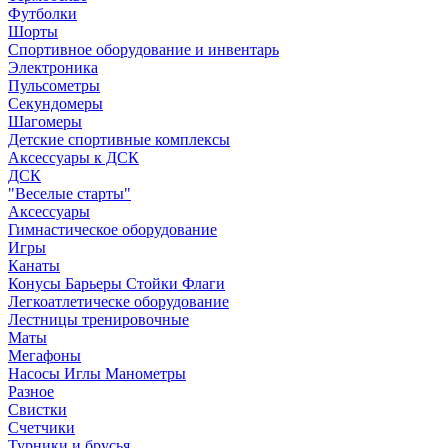
Футболки
Шорты
Спортивное оборудование и инвентарь
Электроника
Пульсометры
Секундомеры
Шагомеры
Детские спортивные комплексы
Аксессуары к ДСК
ДСК
"Веселые старты"
Аксессуары
Гимнастическое оборудование
Игры
Канаты
Конусы Барьеры Стойки Флаги
Легкоатлетическе оборудование
Лестницы тренировочные
Маты
Мегафоны
Насосы Иглы Манометры
Разное
Свистки
Счетчики
Турники и брусья