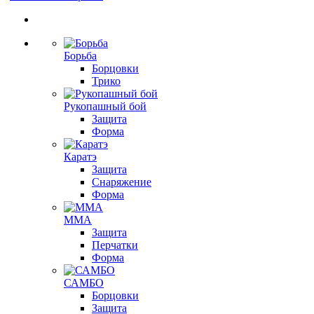
Борьба
Борцовки
Трико
Рукопашный бой
Защита
Форма
Каратэ
Защита
Снаряжение
Форма
ММА
Защита
Перчатки
Форма
САМБО
Борцовки
Защита