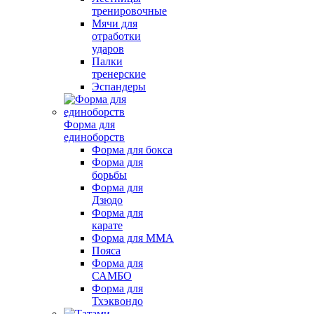
тренировочные
Мячи для
отработки
ударов
Палки
тренерские
Эспандеры
Форма для
единоборств
Форма для бокса
Форма для
борьбы
Форма для
Дзюдо
Форма для
карате
Форма для MMA
Пояса
Форма для
САМБО
Форма для
Тхэквондо