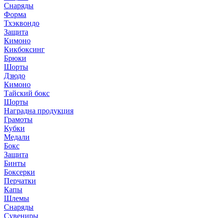
Снаряды
Форма
Тхэквондо
Защита
Кимоно
Кикбоксинг
Брюки
Шорты
Дзюдо
Кимоно
Тайский бокс
Шорты
Наградна продукция
Грамоты
Кубки
Медали
Бокс
Защита
Бинты
Боксерки
Перчатки
Капы
Шлемы
Снаряды
Сувениры