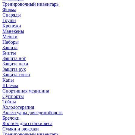
Тренировочный инвентарь
Форма
Снаряды
Груши
Крепежи
Манекены
Мешки
Наборы
Защита
Бинты
Защита ног
Защита паха
Защита рук
Защита торса
Капы
Шлемы
Спортивная медицина
Суппорты
Тейпы
Холодотерапия
Аксессуары для единоборств
Брелоки
Костюм для сгонки веса
Сумки и рюкзаки
Тренировочный инвентарь