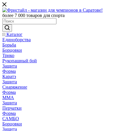
более 7 000 товаров для спорта
Каталог
Единоборства
Борьба
Борцовки
Трико
Рукопашный бой
Защита
Форма
Каратэ
Защита
Снаряжение
Форма
ММА
Защита
Перчатки
Форма
САМБО
Борцовки
Защита