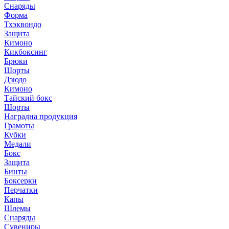
Снаряды
Форма
Тхэквондо
Защита
Кимоно
Кикбоксинг
Брюки
Шорты
Дзюдо
Кимоно
Тайский бокс
Шорты
Наградна продукция
Грамоты
Кубки
Медали
Бокс
Защита
Бинты
Боксерки
Перчатки
Капы
Шлемы
Снаряды
Сувениры