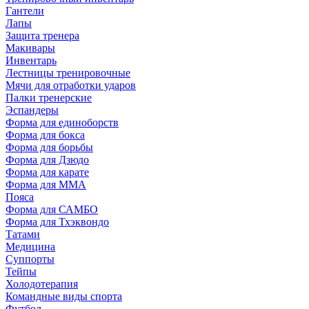
Гантели
Лапы
Защита тренера
Макивары
Инвентарь
Лестницы тренировочные
Мячи для отработки ударов
Палки тренерские
Эспандеры
Форма для единоборств
Форма для бокса
Форма для борьбы
Форма для Дзюдо
Форма для карате
Форма для MMA
Пояса
Форма для САМБО
Форма для Тхэквондо
Татами
Медицина
Суппорты
Тейпы
Холодотерапия
Командные виды спорта
Футбол