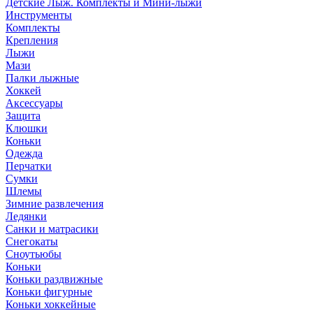
Детские Лыж. Комплекты и Мини-лыжи
Инструменты
Комплекты
Крепления
Лыжи
Мази
Палки лыжные
Хоккей
Аксессуары
Защита
Клюшки
Коньки
Одежда
Перчатки
Сумки
Шлемы
Зимние развлечения
Ледянки
Санки и матрасики
Снегокаты
Сноутьюбы
Коньки
Коньки раздвижные
Коньки фигурные
Коньки хоккейные