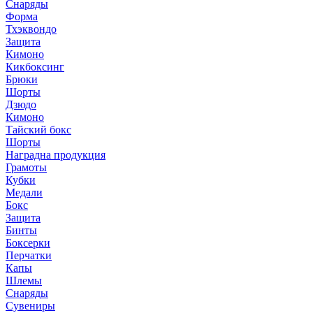
Снаряды
Форма
Тхэквондо
Защита
Кимоно
Кикбоксинг
Брюки
Шорты
Дзюдо
Кимоно
Тайский бокс
Шорты
Наградна продукция
Грамоты
Кубки
Медали
Бокс
Защита
Бинты
Боксерки
Перчатки
Капы
Шлемы
Снаряды
Сувениры