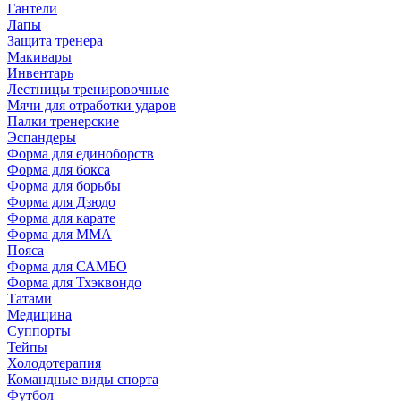
Гантели
Лапы
Защита тренера
Макивары
Инвентарь
Лестницы тренировочные
Мячи для отработки ударов
Палки тренерские
Эспандеры
Форма для единоборств
Форма для бокса
Форма для борьбы
Форма для Дзюдо
Форма для карате
Форма для MMA
Пояса
Форма для САМБО
Форма для Тхэквондо
Татами
Медицина
Суппорты
Тейпы
Холодотерапия
Командные виды спорта
Футбол