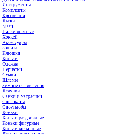
Инструменты
Комплекты
Крепления
Лыжи
Мази
Палки лыжные
Хоккей
Аксессуары
Защита
Клюшки
Коньки
Одежда
Перчатки
Сумки
Шлемы
Зимние развлечения
Ледянки
Санки и матрасики
Снегокаты
Сноутьюбы
Коньки
Коньки раздвижные
Коньки фигурные
Коньки хоккейные
Летние виды спорта