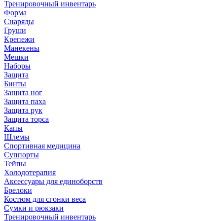
Тренировочный инвентарь
Форма
Снаряды
Груши
Крепежи
Манекены
Мешки
Наборы
Защита
Бинты
Защита ног
Защита паха
Защита рук
Защита торса
Капы
Шлемы
Спортивная медицина
Суппорты
Тейпы
Холодотерапия
Аксессуары для единоборств
Брелоки
Костюм для сгонки веса
Сумки и рюкзаки
Тренировочный инвентарь