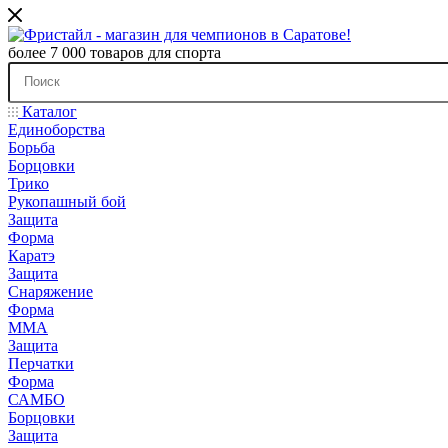
более 7 000 товаров для спорта
Каталог
Единоборства
Борьба
Борцовки
Трико
Рукопашный бой
Защита
Форма
Каратэ
Защита
Снаряжение
Форма
ММА
Защита
Перчатки
Форма
САМБО
Борцовки
Защита