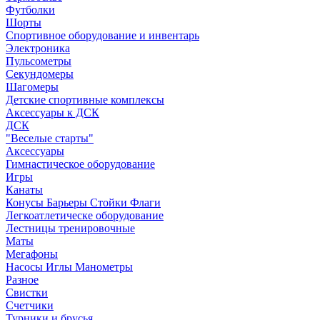
Футболки
Шорты
Спортивное оборудование и инвентарь
Электроника
Пульсометры
Секундомеры
Шагомеры
Детские спортивные комплексы
Аксессуары к ДСК
ДСК
"Веселые старты"
Аксессуары
Гимнастическое оборудование
Игры
Канаты
Конусы Барьеры Стойки Флаги
Легкоатлетическе оборудование
Лестницы тренировочные
Маты
Мегафоны
Насосы Иглы Манометры
Разное
Свистки
Счетчики
Турники и брусья