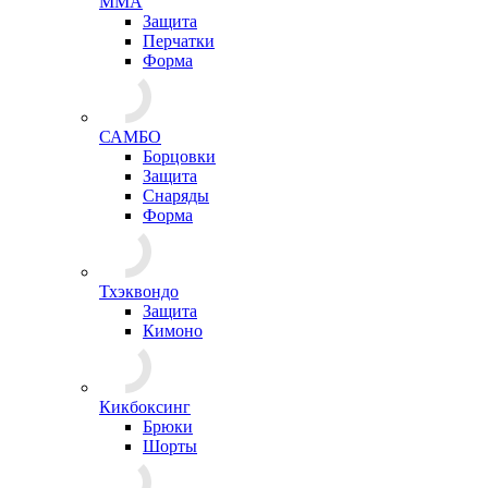
ММА
Защита
Перчатки
Форма
САМБО
Борцовки
Защита
Снаряды
Форма
Тхэквондо
Защита
Кимоно
Кикбоксинг
Брюки
Шорты