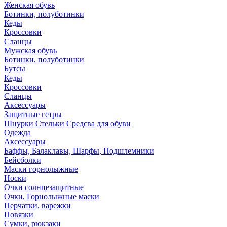
Женская обувь
Ботинки, полуботинки
Кеды
Кроссовки
Сланцы
Мужская обувь
Ботинки, полуботинки
Бутсы
Кеды
Кроссовки
Сланцы
Аксессуары
Защитные гетры
Шнурки Стельки Средсва для обуви
Одежда
Аксессуары
Баффы, Балаклавы, Шарфы, Подшлемники
Бейсболки
Маски горнолыжные
Носки
Очки солнцезащитные
Очки, Горнолыжные маски
Перчатки, варежки
Повязки
Сумки, рюкзаки