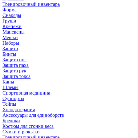
Тренировочный инвентарь
Форма
Снаряды
Груши
Крепежи
Манекены
Мешки
Наборы
Защита
Бинты
Защита ног
Защита паха
Защита рук
Защита торса
Капы
Шлемы
Спортивная медицина
Суппорты
Тейпы
Холодотерапия
Аксессуары для единоборств
Брелоки
Костюм для сгонки веса
Сумки и рюкзаки
Тренировочный инвентарь