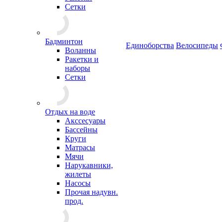
Сетки
Бадминтон
Единоборства
Велосипеды
Воланны
Ракетки и
наборы
Сетки
Отдых на воде
Акссесуары
Бассейны
Круги
Матрасы
Мячи
Нарукавники,
жилеты
Насосы
Прочая надувн.
прод.