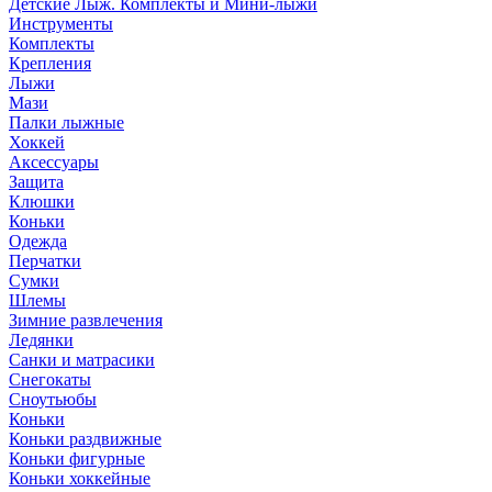
Детские Лыж. Комплекты и Мини-лыжи
Инструменты
Комплекты
Крепления
Лыжи
Мази
Палки лыжные
Хоккей
Аксессуары
Защита
Клюшки
Коньки
Одежда
Перчатки
Сумки
Шлемы
Зимние развлечения
Ледянки
Санки и матрасики
Снегокаты
Сноутьюбы
Коньки
Коньки раздвижные
Коньки фигурные
Коньки хоккейные