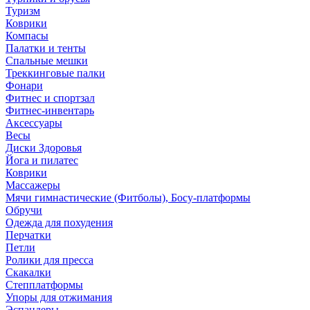
Туризм
Коврики
Компасы
Палатки и тенты
Спальные мешки
Треккинговые палки
Фонари
Фитнес и спортзал
Фитнес-инвентарь
Аксессуары
Весы
Диски Здоровья
Йога и пилатес
Коврики
Массажеры
Мячи гимнастические (Фитболы), Босу-платформы
Обручи
Одежда для похудения
Перчатки
Петли
Ролики для пресса
Скакалки
Степплатформы
Упоры для отжимания
Эспандеры