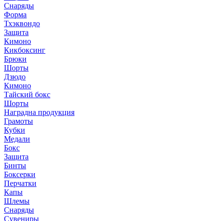
Снаряды
Форма
Тхэквондо
Защита
Кимоно
Кикбоксинг
Брюки
Шорты
Дзюдо
Кимоно
Тайский бокс
Шорты
Наградна продукция
Грамоты
Кубки
Медали
Бокс
Защита
Бинты
Боксерки
Перчатки
Капы
Шлемы
Снаряды
Сувениры