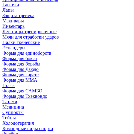
Гантели
Лапы
Защита тренера
Макивары
Инвентарь
Лестницы тренировочные
Мячи для отработки ударов
Палки тренерские
Эспандеры
Форма для единоборств
Форма для бокса
Форма для борьбы
Форма для Дзюдо
Форма для карате
Форма для MMA
Пояса
Форма для САМБО
Форма для Тхэквондо
Татами
Медицина
Суппорты
Тейпы
Холодотерапия
Командные виды спорта
Футбол