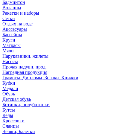
Бадминтон
Воланны
Ракетки и наборы
Сетки
Отдых на воде
Акссесуары
Бассейны
Круги
Матрасы
Мячи
Нарукавники, жилеты
Насосы
Прочая надувн. прод.
Наградная продукция
Грамоты, Дипломы, Значки, Книжки
Кубки
Медали
Обувь
Детская обувь
Ботинки, полуботинки
Бутсы
Кеды
Кроссовки
Сланцы
Чешки, Балетки