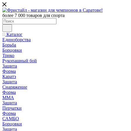
более 7 000 товаров для спорта
Каталог
Единоборства
Борьба
Борцовки
Трико
Рукопашный бой
Защита
Форма
Каратэ
Защита
Снаряжение
Форма
ММА
Защита
Перчатки
Форма
САМБО
Борцовки
Защита