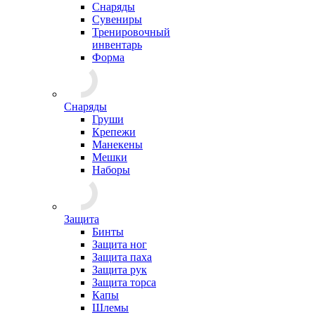
Снаряды
Сувениры
Тренировочный
инвентарь
Форма
Снаряды
Груши
Крепежи
Манекены
Мешки
Наборы
Защита
Бинты
Защита ног
Защита паха
Защита рук
Защита торса
Капы
Шлемы