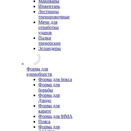
Макивары
Инвентарь
Лестницы
тренировочные
Мячи для
отработки
ударов
Палки
тренерские
Эспандеры
Форма для
единоборств
Форма для бокса
Форма для
борьбы
Форма для
Дзюдо
Форма для
карате
Форма для MMA
Пояса
Форма для