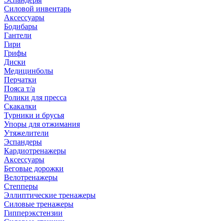
Силовой инвентарь
Аксессуары
Бодибары
Гантели
Гири
Грифы
Диски
Медицинболы
Перчатки
Пояса т/а
Ролики для пресса
Скакалки
Турники и брусья
Упоры для отжимания
Утяжелители
Эспандеры
Кардиотренажеры
Аксессуары
Беговые дорожки
Велотренажеры
Степперы
Эллиптические тренажеры
Силовые тренажеры
Гипперэкстензии