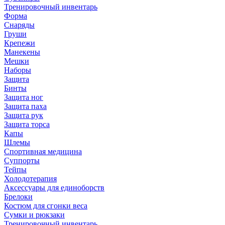
Тренировочный инвентарь
Форма
Снаряды
Груши
Крепежи
Манекены
Мешки
Наборы
Защита
Бинты
Защита ног
Защита паха
Защита рук
Защита торса
Капы
Шлемы
Спортивная медицина
Суппорты
Тейпы
Холодотерапия
Аксессуары для единоборств
Брелоки
Костюм для сгонки веса
Сумки и рюкзаки
Тренировочный инвентарь