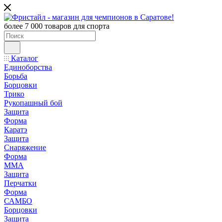
более 7 000 товаров для спорта
Каталог
Единоборства
Борьба
Борцовки
Трико
Рукопашный бой
Защита
Форма
Каратэ
Защита
Снаряжение
Форма
ММА
Защита
Перчатки
Форма
САМБО
Борцовки
Защита