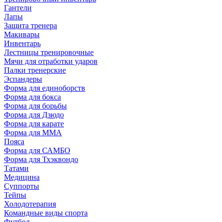
Гантели
Лапы
Защита тренера
Макивары
Инвентарь
Лестницы тренировочные
Мячи для отработки ударов
Палки тренерские
Эспандеры
Форма для единоборств
Форма для бокса
Форма для борьбы
Форма для Дзюдо
Форма для карате
Форма для MMA
Пояса
Форма для САМБО
Форма для Тхэквондо
Татами
Медицина
Суппорты
Тейпы
Холодотерапия
Командные виды спорта
Футбол