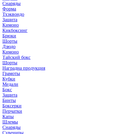
Снаряды
Форма
Тхэквондо
Защита
Кимоно
Кикбоксинг
Брюки
Шорты
Дзюдо
Кимоно
Тайский бокс
Шорты
Наградна продукция
Грамоты
Кубки
Медали
Бокс
Защита
Бинты
Боксерки
Перчатки
Капы
Шлемы
Снаряды
Сувениры