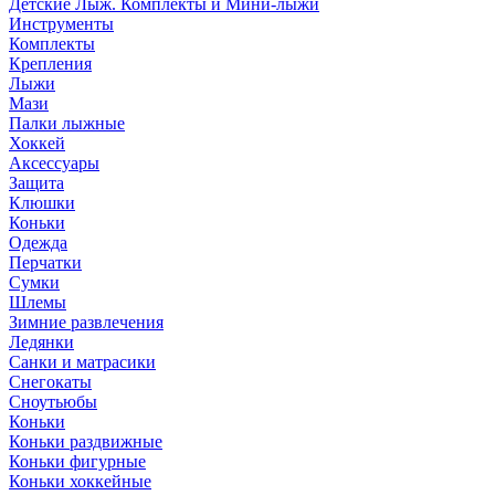
Детские Лыж. Комплекты и Мини-лыжи
Инструменты
Комплекты
Крепления
Лыжи
Мази
Палки лыжные
Хоккей
Аксессуары
Защита
Клюшки
Коньки
Одежда
Перчатки
Сумки
Шлемы
Зимние развлечения
Ледянки
Санки и матрасики
Снегокаты
Сноутьюбы
Коньки
Коньки раздвижные
Коньки фигурные
Коньки хоккейные