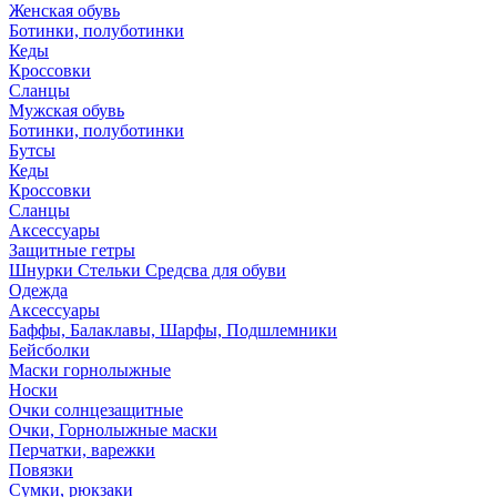
Женская обувь
Ботинки, полуботинки
Кеды
Кроссовки
Сланцы
Мужская обувь
Ботинки, полуботинки
Бутсы
Кеды
Кроссовки
Сланцы
Аксессуары
Защитные гетры
Шнурки Стельки Средсва для обуви
Одежда
Аксессуары
Баффы, Балаклавы, Шарфы, Подшлемники
Бейсболки
Маски горнолыжные
Носки
Очки солнцезащитные
Очки, Горнолыжные маски
Перчатки, варежки
Повязки
Сумки, рюкзаки