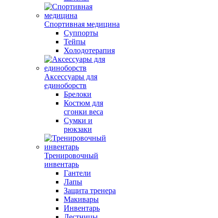
Спортивная медицина
Суппорты
Тейпы
Холодотерапия
Аксессуары для
единоборств
Брелоки
Костюм для
сгонки веса
Сумки и
рюкзаки
Тренировочный
инвентарь
Гантели
Лапы
Защита тренера
Макивары
Инвентарь
Лестницы