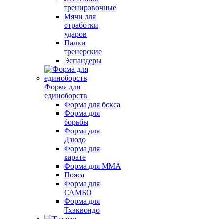
тренировочные
Мячи для
отработки
ударов
Палки
тренерские
Эспандеры
Форма для
единоборств
Форма для бокса
Форма для
борьбы
Форма для
Дзюдо
Форма для
карате
Форма для MMA
Пояса
Форма для
САМБО
Форма для
Тхэквондо