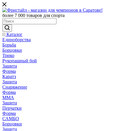
более 7 000 товаров для спорта
Каталог
Единоборства
Борьба
Борцовки
Трико
Рукопашный бой
Защита
Форма
Каратэ
Защита
Снаряжение
Форма
ММА
Защита
Перчатки
Форма
САМБО
Борцовки
Защита