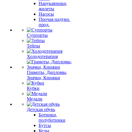
Нарукавники,
жилеты
Насосы
Прочая надувн.
прод.
Суппорты
Тейпы
Холодотерапия
Грамоты, Дипломы,
Значки, Книжки
Кубки
Медали
Детская обувь
Ботинки,
полуботинки
Бутсы
Кеды