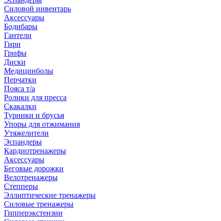
Силовой инвентарь
Аксессуары
Бодибары
Гантели
Гири
Грифы
Диски
Медицинболы
Перчатки
Пояса т/а
Ролики для пресса
Скакалки
Турники и брусья
Упоры для отжимания
Утяжелители
Эспандеры
Кардиотренажеры
Аксессуары
Беговые дорожки
Велотренажеры
Степперы
Эллиптические тренажеры
Силовые тренажеры
Гипперэкстензии