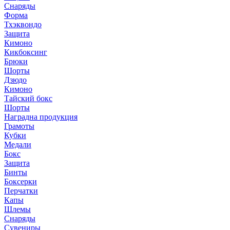
Снаряды
Форма
Тхэквондо
Защита
Кимоно
Кикбоксинг
Брюки
Шорты
Дзюдо
Кимоно
Тайский бокс
Шорты
Наградна продукция
Грамоты
Кубки
Медали
Бокс
Защита
Бинты
Боксерки
Перчатки
Капы
Шлемы
Снаряды
Сувениры