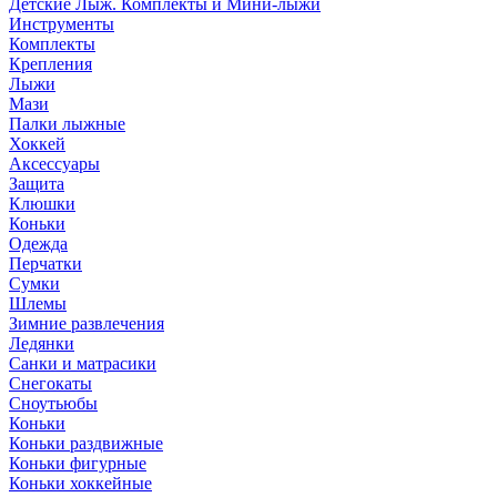
Детские Лыж. Комплекты и Мини-лыжи
Инструменты
Комплекты
Крепления
Лыжи
Мази
Палки лыжные
Хоккей
Аксессуары
Защита
Клюшки
Коньки
Одежда
Перчатки
Сумки
Шлемы
Зимние развлечения
Ледянки
Санки и матрасики
Снегокаты
Сноутьюбы
Коньки
Коньки раздвижные
Коньки фигурные
Коньки хоккейные