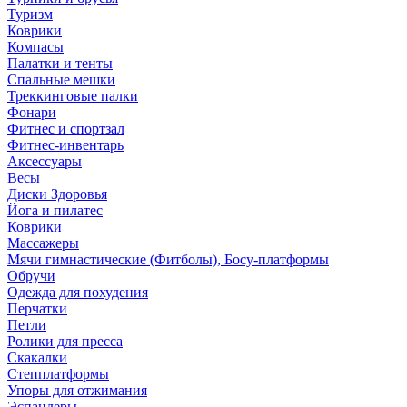
Туризм
Коврики
Компасы
Палатки и тенты
Спальные мешки
Треккинговые палки
Фонари
Фитнес и спортзал
Фитнес-инвентарь
Аксессуары
Весы
Диски Здоровья
Йога и пилатес
Коврики
Массажеры
Мячи гимнастические (Фитболы), Босу-платформы
Обручи
Одежда для похудения
Перчатки
Петли
Ролики для пресса
Скакалки
Степплатформы
Упоры для отжимания
Эспандеры