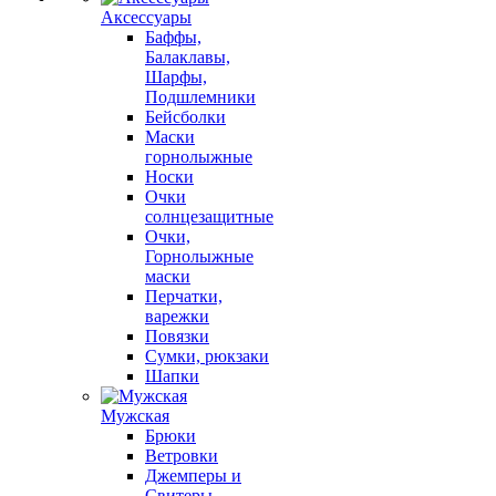
Аксессуары
Баффы,
Балаклавы,
Шарфы,
Подшлемники
Бейсболки
Маски
горнолыжные
Носки
Очки
солнцезащитные
Очки,
Горнолыжные
маски
Перчатки,
варежки
Повязки
Сумки, рюкзаки
Шапки
Мужская
Брюки
Ветровки
Джемперы и
Свитеры