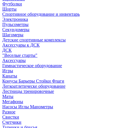
Футболки
Шорты
Спортивное оборудование и инвентарь
Электроника
Пульсометры
Секундомеры
Шагомеры
Детские спортивные комплексы
Аксессуары к ДСК
ДСК
"Веселые старты"
Аксессуары
Гимнастическое оборудование
Игры
Канаты
Конусы Барьеры Стойки Флаги
Легкоатлетическе оборудование
Лестницы тренировочные
Маты
Мегафоны
Насосы Иглы Манометры
Разное
Свистки
Счетчики
Турники и брусья