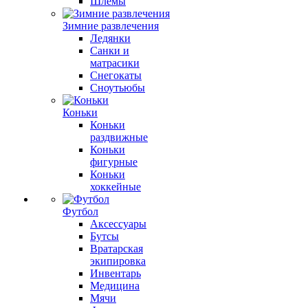
Шлемы
Зимние развлечения
Ледянки
Санки и
матрасики
Снегокаты
Сноутьюбы
Коньки
Коньки
раздвижные
Коньки
фигурные
Коньки
хоккейные
Футбол
Аксессуары
Бутсы
Вратарская
экипировка
Инвентарь
Медицина
Мячи