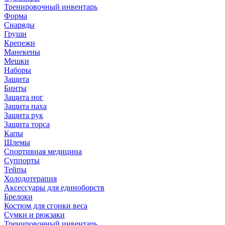
Тренировочный инвентарь
Форма
Снаряды
Груши
Крепежи
Манекены
Мешки
Наборы
Защита
Бинты
Защита ног
Защита паха
Защита рук
Защита торса
Капы
Шлемы
Спортивная медицина
Суппорты
Тейпы
Холодотерапия
Аксессуары для единоборств
Брелоки
Костюм для сгонки веса
Сумки и рюкзаки
Тренировочный инвентарь