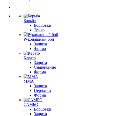
Борьба
Борцовки
Трико
Рукопашный бой
Защита
Форма
Каратэ
Защита
Снаряжение
Форма
ММА
Защита
Перчатки
Форма
САМБО
Борцовки
Защита