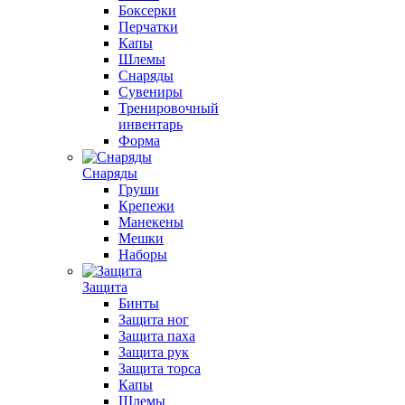
Боксерки
Перчатки
Капы
Шлемы
Снаряды
Сувениры
Тренировочный
инвентарь
Форма
Снаряды
Груши
Крепежи
Манекены
Мешки
Наборы
Защита
Бинты
Защита ног
Защита паха
Защита рук
Защита торса
Капы
Шлемы