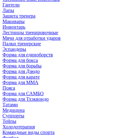
Гантели
Лапы
Защита тренера
Макивары
Инвентарь
Лестницы тренировочные
Мячи для отработки ударов
Палки тренерские
Эспандеры
Форма для единоборств
Форма для бокса
Форма для борьбы
Форма для Дзюдо
Форма для карате
Форма для MMA
Пояса
Форма для САМБО
Форма для Тхэквондо
Татами
Медицина
Суппорты
Тейпы
Холодотерапия
Командные виды спорта
Футбол