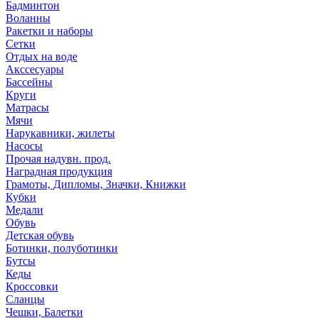
Бадминтон
Воланны
Ракетки и наборы
Сетки
Отдых на воде
Акссесуары
Бассейны
Круги
Матрасы
Мячи
Нарукавники, жилеты
Насосы
Прочая надувн. прод.
Наградная продукция
Грамоты, Дипломы, Значки, Книжки
Кубки
Медали
Обувь
Детская обувь
Ботинки, полуботинки
Бутсы
Кеды
Кроссовки
Сланцы
Чешки, Балетки