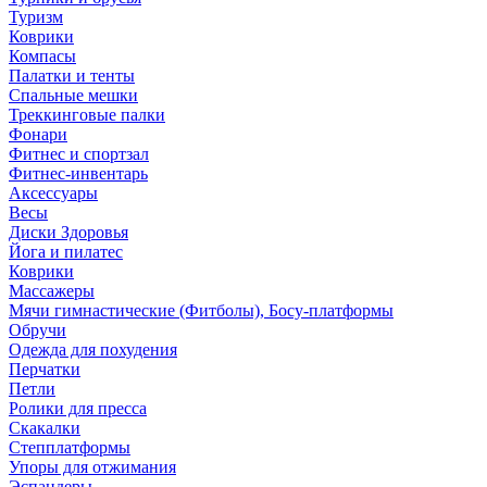
Туризм
Коврики
Компасы
Палатки и тенты
Спальные мешки
Треккинговые палки
Фонари
Фитнес и спортзал
Фитнес-инвентарь
Аксессуары
Весы
Диски Здоровья
Йога и пилатес
Коврики
Массажеры
Мячи гимнастические (Фитболы), Босу-платформы
Обручи
Одежда для похудения
Перчатки
Петли
Ролики для пресса
Скакалки
Степплатформы
Упоры для отжимания
Эспандеры