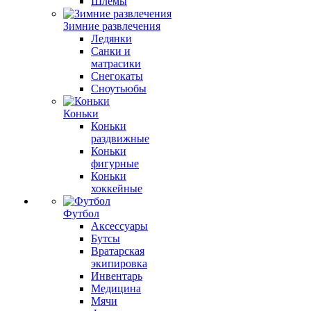
Шлемы
Зимние развлечения
Ледянки
Санки и
матрасики
Снегокаты
Сноутьюбы
Коньки
Коньки
раздвижные
Коньки
фигурные
Коньки
хоккейные
Футбол
Аксессуары
Бутсы
Вратарская
экипировка
Инвентарь
Медицина
Мячи