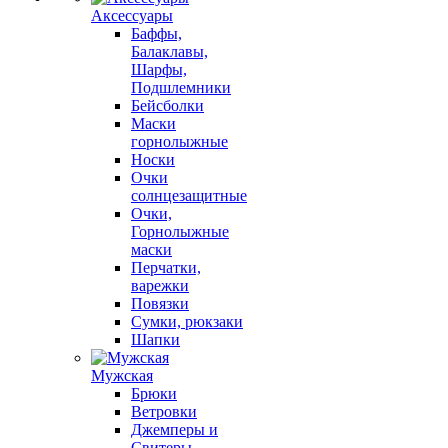
Аксессуары
Баффы,
Балаклавы,
Шарфы,
Подшлемники
Бейсболки
Маски
горнолыжные
Носки
Очки
солнцезащитные
Очки,
Горнолыжные
маски
Перчатки,
варежки
Повязки
Сумки, рюкзаки
Шапки
Мужская
Брюки
Ветровки
Джемперы и
Свитеры