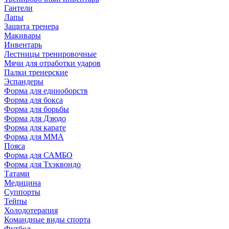
Гантели
Лапы
Защита тренера
Макивары
Инвентарь
Лестницы тренировочные
Мячи для отработки ударов
Палки тренерские
Эспандеры
Форма для единоборств
Форма для бокса
Форма для борьбы
Форма для Дзюдо
Форма для карате
Форма для MMA
Пояса
Форма для САМБО
Форма для Тхэквондо
Татами
Медицина
Суппорты
Тейпы
Холодотерапия
Командные виды спорта
Футбол