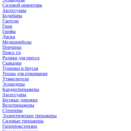
Силовой инвентарь
Аксессуары
Бодибары
Гантели
Гири
Грифы
Диски
Медицинболы
Перчатки
Пояса т/а
Ролики для пресса
Скакалки
Турники и брусья
Упоры для отжимания
Утяжелители
Эспандеры
Кардиотренажеры
Аксессуары
Беговые дорожки
Велотренажеры
Степперы
Эллиптические тренажеры
Силовые тренажеры
Гипперэкстензии