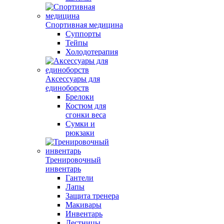
Спортивная медицина
Суппорты
Тейпы
Холодотерапия
Аксессуары для
единоборств
Брелоки
Костюм для
сгонки веса
Сумки и
рюкзаки
Тренировочный
инвентарь
Гантели
Лапы
Защита тренера
Макивары
Инвентарь
Лестницы