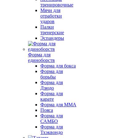
тренировочные
Мячи для
отработки
ударов
Палки
тренерские
Эспандеры
Форма для
единоборств
Форма для бокса
Форма для
борьбы
Форма для
Дзюдо
Форма для
карате
Форма для MMA
Пояса
Форма для
САМБО
Форма для
Тхэквондо