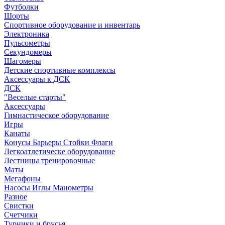
Футболки
Шорты
Спортивное оборудование и инвентарь
Электроника
Пульсометры
Секундомеры
Шагомеры
Детские спортивные комплексы
Аксессуары к ДСК
ДСК
"Веселые старты"
Аксессуары
Гимнастическое оборудование
Игры
Канаты
Конусы Барьеры Стойки Флаги
Легкоатлетическе оборудование
Лестницы тренировочные
Маты
Мегафоны
Насосы Иглы Манометры
Разное
Свистки
Счетчики
Турники и брусья