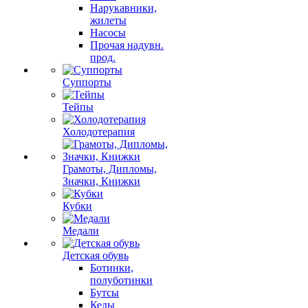
Нарукавники,
жилеты
Насосы
Прочая надувн.
прод.
Суппорты
Тейпы
Холодотерапия
Грамоты, Дипломы,
Значки, Книжки
Кубки
Медали
Детская обувь
Ботинки,
полуботинки
Бутсы
Кеды