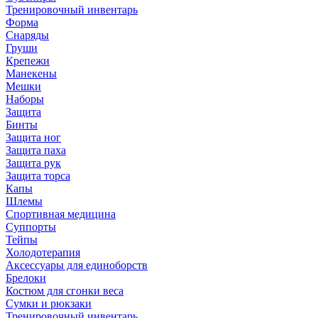
Тренировочный инвентарь
Форма
Снаряды
Груши
Крепежи
Манекены
Мешки
Наборы
Защита
Бинты
Защита ног
Защита паха
Защита рук
Защита торса
Капы
Шлемы
Спортивная медицина
Суппорты
Тейпы
Холодотерапия
Аксессуары для единоборств
Брелоки
Костюм для сгонки веса
Сумки и рюкзаки
Тренировочный инвентарь