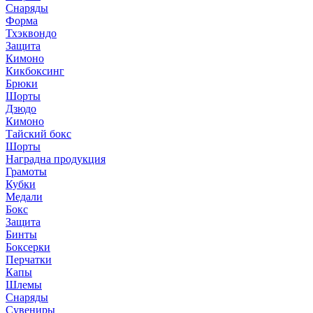
Снаряды
Форма
Тхэквондо
Защита
Кимоно
Кикбоксинг
Брюки
Шорты
Дзюдо
Кимоно
Тайский бокс
Шорты
Наградна продукция
Грамоты
Кубки
Медали
Бокс
Защита
Бинты
Боксерки
Перчатки
Капы
Шлемы
Снаряды
Сувениры