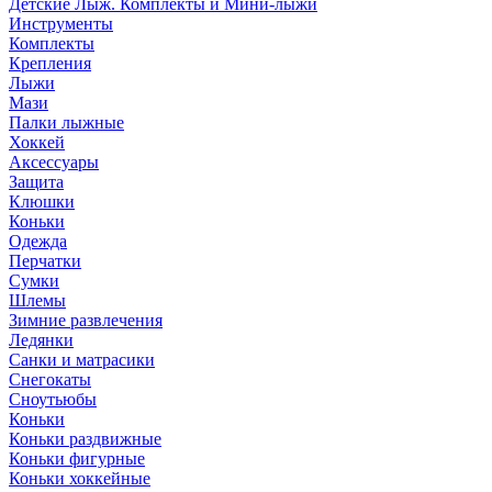
Детские Лыж. Комплекты и Мини-лыжи
Инструменты
Комплекты
Крепления
Лыжи
Мази
Палки лыжные
Хоккей
Аксессуары
Защита
Клюшки
Коньки
Одежда
Перчатки
Сумки
Шлемы
Зимние развлечения
Ледянки
Санки и матрасики
Снегокаты
Сноутьюбы
Коньки
Коньки раздвижные
Коньки фигурные
Коньки хоккейные