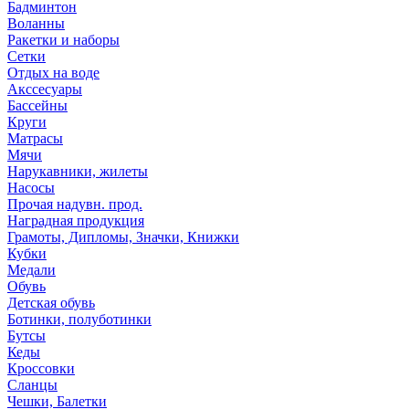
Бадминтон
Воланны
Ракетки и наборы
Сетки
Отдых на воде
Акссесуары
Бассейны
Круги
Матрасы
Мячи
Нарукавники, жилеты
Насосы
Прочая надувн. прод.
Наградная продукция
Грамоты, Дипломы, Значки, Книжки
Кубки
Медали
Обувь
Детская обувь
Ботинки, полуботинки
Бутсы
Кеды
Кроссовки
Сланцы
Чешки, Балетки