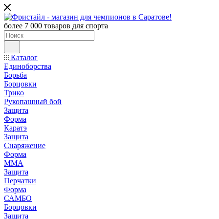
более 7 000 товаров для спорта
Каталог
Единоборства
Борьба
Борцовки
Трико
Рукопашный бой
Защита
Форма
Каратэ
Защита
Снаряжение
Форма
ММА
Защита
Перчатки
Форма
САМБО
Борцовки
Защита