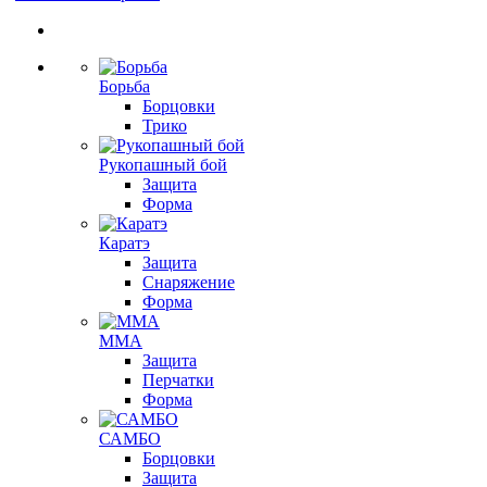
Борьба
Борцовки
Трико
Рукопашный бой
Защита
Форма
Каратэ
Защита
Снаряжение
Форма
ММА
Защита
Перчатки
Форма
САМБО
Борцовки
Защита