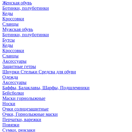
Женская обувь
Ботинки, полуботинки
Кеды
Кроссовки
Сланцы
Мужская обувь
Ботинки, полуботинки
Бутсы
Кеды
Кроссовки
Сланцы
Аксессуары
Защитные гетры
Шнурки Стельки Средсва для обуви
Одежда
Аксессуары
Баффы, Балаклавы, Шарфы, Подшлемники
Бейсболки
Маски горнолыжные
Носки
Очки солнцезащитные
Очки, Горнолыжные маски
Перчатки, варежки
Повязки
Сумки, рюкзаки