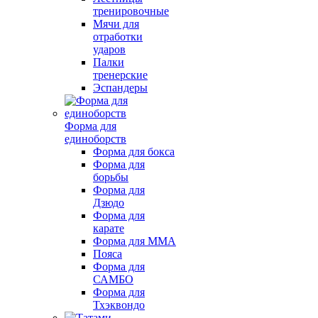
тренировочные
Мячи для
отработки
ударов
Палки
тренерские
Эспандеры
Форма для
единоборств
Форма для бокса
Форма для
борьбы
Форма для
Дзюдо
Форма для
карате
Форма для MMA
Пояса
Форма для
САМБО
Форма для
Тхэквондо