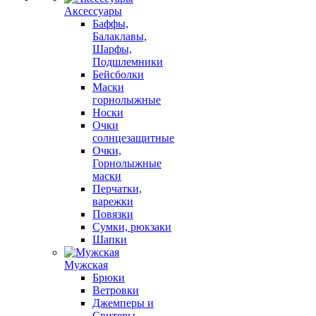
Аксессуары
Баффы,
Балаклавы,
Шарфы,
Подшлемники
Бейсболки
Маски
горнолыжные
Носки
Очки
солнцезащитные
Очки,
Горнолыжные
маски
Перчатки,
варежки
Повязки
Сумки, рюкзаки
Шапки
Мужская
Брюки
Ветровки
Джемперы и
Свитеры