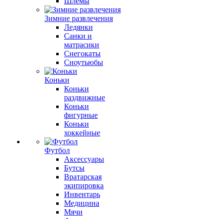
Шлемы
Зимние развлечения
Ледянки
Санки и
матрасики
Снегокаты
Сноутьюбы
Коньки
Коньки
раздвижные
Коньки
фигурные
Коньки
хоккейные
Футбол
Аксессуары
Бутсы
Вратарская
экипировка
Инвентарь
Медицина
Мячи