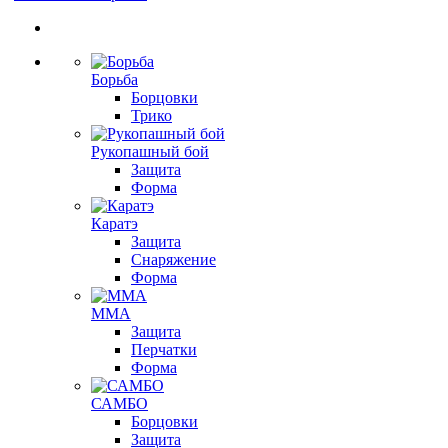
Борьба
Борцовки
Трико
Рукопашный бой
Защита
Форма
Каратэ
Защита
Снаряжение
Форма
ММА
Защита
Перчатки
Форма
САМБО
Борцовки
Защита