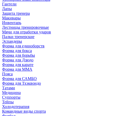
Гантели
Лапы
Защита тренера
Макивары
Инвентарь
Лестницы тренировочные
Мячи для отработки ударов
Палки тренерские
Эспандеры
Форма для единоборств
Форма для бокса
Форма для борьбы
Форма для Дзюдо
Форма для карате
Форма для MMA
Пояса
Форма для САМБО
Форма для Тхэквондо
Татами
Медицина
Суппорты
Тейпы
Холодотерапия
Командные виды спорта
Футбол