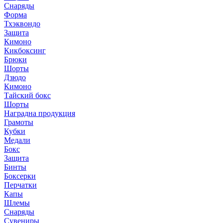
Снаряды
Форма
Тхэквондо
Защита
Кимоно
Кикбоксинг
Брюки
Шорты
Дзюдо
Кимоно
Тайский бокс
Шорты
Наградна продукция
Грамоты
Кубки
Медали
Бокс
Защита
Бинты
Боксерки
Перчатки
Капы
Шлемы
Снаряды
Сувениры