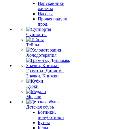
Нарукавники,
жилеты
Насосы
Прочая надувн.
прод.
Суппорты
Тейпы
Холодотерапия
Грамоты, Дипломы,
Значки, Книжки
Кубки
Медали
Детская обувь
Ботинки,
полуботинки
Бутсы
Кеды