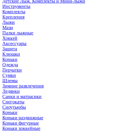
Детские Лыж. Комплекты и Мини-лыжи
Инструменты
Комплекты
Крепления
Лыжи
Мази
Палки лыжные
Хоккей
Аксессуары
Защита
Клюшки
Коньки
Одежда
Перчатки
Сумки
Шлемы
Зимние развлечения
Ледянки
Санки и матрасики
Снегокаты
Сноутьюбы
Коньки
Коньки раздвижные
Коньки фигурные
Коньки хоккейные