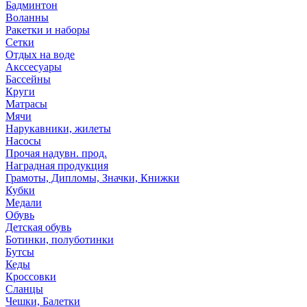
Бадминтон
Воланны
Ракетки и наборы
Сетки
Отдых на воде
Акссесуары
Бассейны
Круги
Матрасы
Мячи
Нарукавники, жилеты
Насосы
Прочая надувн. прод.
Наградная продукция
Грамоты, Дипломы, Значки, Книжки
Кубки
Медали
Обувь
Детская обувь
Ботинки, полуботинки
Бутсы
Кеды
Кроссовки
Сланцы
Чешки, Балетки