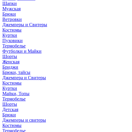
Шапки
Мужская
Брюки
Ветровки
Джемперы и Свитеры
Костюмы
Куртки
Пуховики
Термобелье
Футболки и Майки
Шорты
Женская
Бриджи
Брюки, тайсы
Джемпера и Свитеры
Костюмы
Куртки
Майки, Топы
Термобелье
Шорты
Детская
Брюки
Джемперы и свитеры
Костюмы
Термобелье