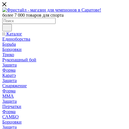
более 7 000 товаров для спорта
Каталог
Единоборства
Борьба
Борцовки
Трико
Рукопашный бой
Защита
Форма
Каратэ
Защита
Снаряжение
Форма
ММА
Защита
Перчатки
Форма
САМБО
Борцовки
Защита