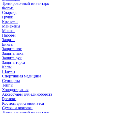
Тренировочный инвентарь
Форма
Снаряды
Груши
Крепежи
Манекены
Мешки
Наборы
Защита
Бинты
Защита ног
Защита паха
Защита рук
Защита торса
Капы
Шлемы
Спортивная медицина
Суппорты
Тейпы
Холодотерапия
Аксессуары для единоборств
Брелоки
Костюм для сгонки веса
Сумки и рюкзаки
Тренировочный инвентарь