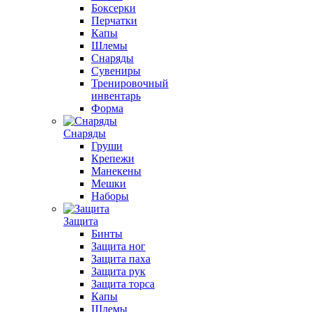
Боксерки
Перчатки
Капы
Шлемы
Снаряды
Сувениры
Тренировочный
инвентарь
Форма
Снаряды
Груши
Крепежи
Манекены
Мешки
Наборы
Защита
Бинты
Защита ног
Защита паха
Защита рук
Защита торса
Капы
Шлемы