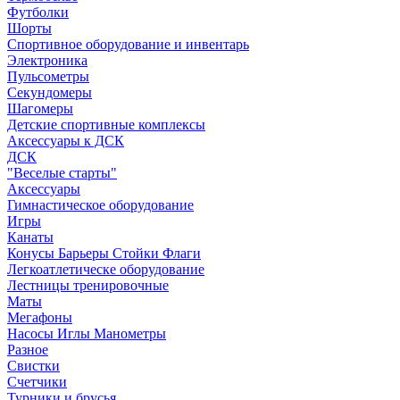
Футболки
Шорты
Спортивное оборудование и инвентарь
Электроника
Пульсометры
Секундомеры
Шагомеры
Детские спортивные комплексы
Аксессуары к ДСК
ДСК
"Веселые старты"
Аксессуары
Гимнастическое оборудование
Игры
Канаты
Конусы Барьеры Стойки Флаги
Легкоатлетическе оборудование
Лестницы тренировочные
Маты
Мегафоны
Насосы Иглы Манометры
Разное
Свистки
Счетчики
Турники и брусья