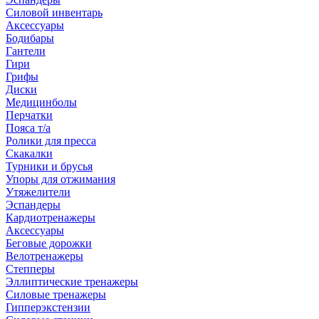
Силовой инвентарь
Аксессуары
Бодибары
Гантели
Гири
Грифы
Диски
Медицинболы
Перчатки
Пояса т/а
Ролики для пресса
Скакалки
Турники и брусья
Упоры для отжимания
Утяжелители
Эспандеры
Кардиотренажеры
Аксессуары
Беговые дорожки
Велотренажеры
Степперы
Эллиптические тренажеры
Силовые тренажеры
Гипперэкстензии