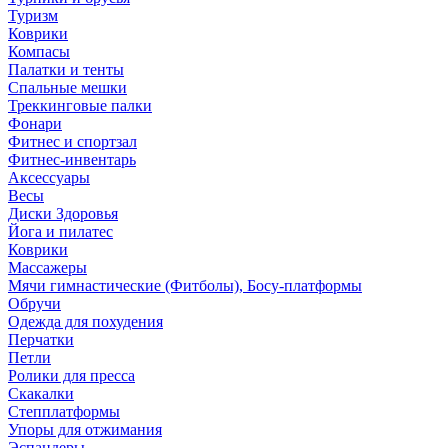
Туризм
Коврики
Компасы
Палатки и тенты
Спальные мешки
Треккинговые палки
Фонари
Фитнес и спортзал
Фитнес-инвентарь
Аксессуары
Весы
Диски Здоровья
Йога и пилатес
Коврики
Массажеры
Мячи гимнастические (Фитболы), Босу-платформы
Обручи
Одежда для похудения
Перчатки
Петли
Ролики для пресса
Скакалки
Степплатформы
Упоры для отжимания
Эспандеры