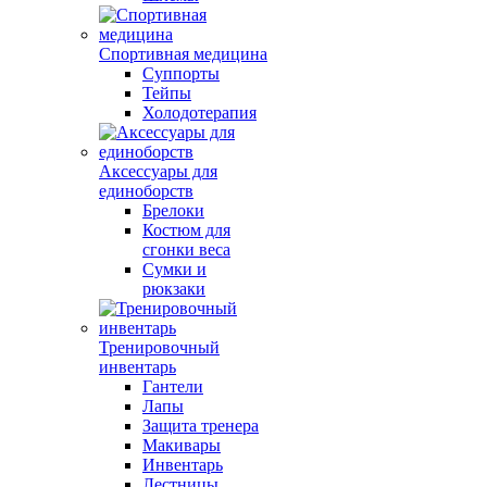
Спортивная медицина
Суппорты
Тейпы
Холодотерапия
Аксессуары для
единоборств
Брелоки
Костюм для
сгонки веса
Сумки и
рюкзаки
Тренировочный
инвентарь
Гантели
Лапы
Защита тренера
Макивары
Инвентарь
Лестницы