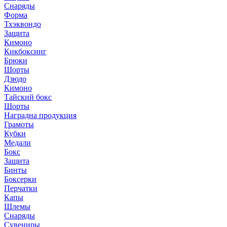
Снаряды
Форма
Тхэквондо
Защита
Кимоно
Кикбоксинг
Брюки
Шорты
Дзюдо
Кимоно
Тайский бокс
Шорты
Наградна продукция
Грамоты
Кубки
Медали
Бокс
Защита
Бинты
Боксерки
Перчатки
Капы
Шлемы
Снаряды
Сувениры