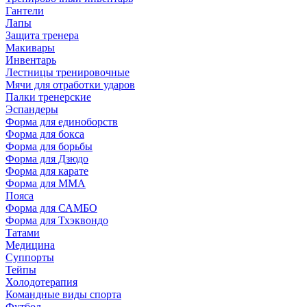
Гантели
Лапы
Защита тренера
Макивары
Инвентарь
Лестницы тренировочные
Мячи для отработки ударов
Палки тренерские
Эспандеры
Форма для единоборств
Форма для бокса
Форма для борьбы
Форма для Дзюдо
Форма для карате
Форма для MMA
Пояса
Форма для САМБО
Форма для Тхэквондо
Татами
Медицина
Суппорты
Тейпы
Холодотерапия
Командные виды спорта
Футбол