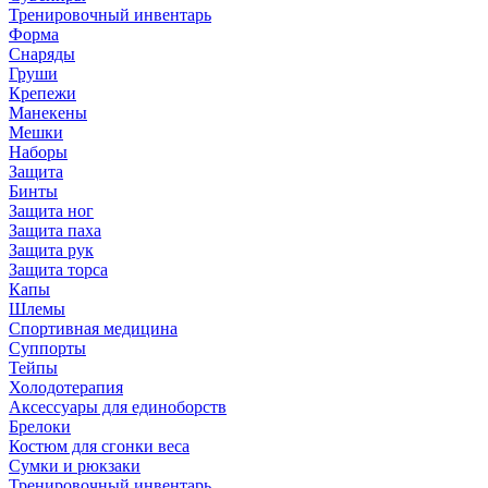
Тренировочный инвентарь
Форма
Снаряды
Груши
Крепежи
Манекены
Мешки
Наборы
Защита
Бинты
Защита ног
Защита паха
Защита рук
Защита торса
Капы
Шлемы
Спортивная медицина
Суппорты
Тейпы
Холодотерапия
Аксессуары для единоборств
Брелоки
Костюм для сгонки веса
Сумки и рюкзаки
Тренировочный инвентарь