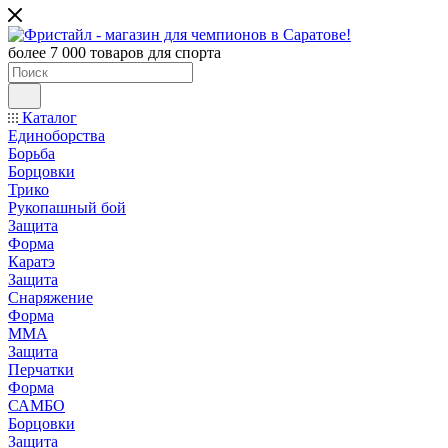
более 7 000 товаров для спорта
Каталог
Единоборства
Борьба
Борцовки
Трико
Рукопашный бой
Защита
Форма
Каратэ
Защита
Снаряжение
Форма
ММА
Защита
Перчатки
Форма
САМБО
Борцовки
Защита