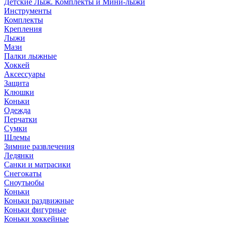
Детские Лыж. Комплекты и Мини-лыжи
Инструменты
Комплекты
Крепления
Лыжи
Мази
Палки лыжные
Хоккей
Аксессуары
Защита
Клюшки
Коньки
Одежда
Перчатки
Сумки
Шлемы
Зимние развлечения
Ледянки
Санки и матрасики
Снегокаты
Сноутьюбы
Коньки
Коньки раздвижные
Коньки фигурные
Коньки хоккейные