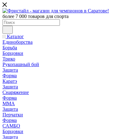
более 7 000 товаров для спорта
Каталог
Единоборства
Борьба
Борцовки
Трико
Рукопашный бой
Защита
Форма
Каратэ
Защита
Снаряжение
Форма
ММА
Защита
Перчатки
Форма
САМБО
Борцовки
Защита