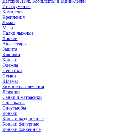
Детские Лыж. Комплекты и Мини-лыжи
Инструменты
Комплекты
Крепления
Лыжи
Мази
Палки лыжные
Хоккей
Аксессуары
Защита
Клюшки
Коньки
Одежда
Перчатки
Сумки
Шлемы
Зимние развлечения
Ледянки
Санки и матрасики
Снегокаты
Сноутьюбы
Коньки
Коньки раздвижные
Коньки фигурные
Коньки хоккейные