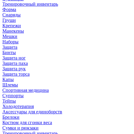
Тренировочный инвентарь
Форма
Снаряды
Груши
Крепежи
Манекены
Мешки
Наборы
Защита
Бинты
Защита ног
Защита паха
Защита рук
Защита торса
Капы
Шлемы
Спортивная медицина
Суппорты
Тейпы
Холодотерапия
Аксессуары для единоборств
Брелоки
Костюм для сгонки веса
Сумки и рюкзаки
Тренировочный инвентарь