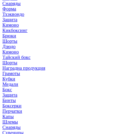
Снаряды
Форма
Тхэквондо
Защита
Кимоно
Кикбоксинг
Брюки
Шорты
Дзюдо
Кимоно
Тайский бокс
Шорты
Наградна продукция
Грамоты
Кубки
Медали
Бокс
Защита
Бинты
Боксерки
Перчатки
Капы
Шлемы
Снаряды
Сувениры