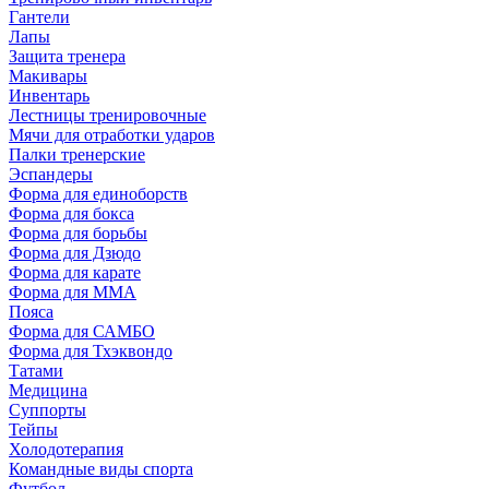
Гантели
Лапы
Защита тренера
Макивары
Инвентарь
Лестницы тренировочные
Мячи для отработки ударов
Палки тренерские
Эспандеры
Форма для единоборств
Форма для бокса
Форма для борьбы
Форма для Дзюдо
Форма для карате
Форма для MMA
Пояса
Форма для САМБО
Форма для Тхэквондо
Татами
Медицина
Суппорты
Тейпы
Холодотерапия
Командные виды спорта
Футбол