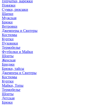
Перчатки, варежки
Повязки
Сумки, рюкзаки
Шапки
Мужская
Брюки
Ветровки
Джемперы и Свитеры
Костюмы
Куртки
Пуховики
Термобелье
Футболки и Майки
Шорты
Женская
Бриджи
Брюки, тайсы
Джемпера и Свитеры
Костюмы
Куртки
Майки, Топы
Термобелье
Шорты
Детская
Брюки