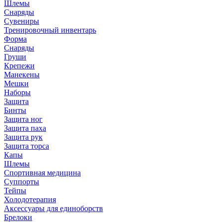
Шлемы
Снаряды
Сувениры
Тренировочный инвентарь
Форма
Снаряды
Груши
Крепежи
Манекены
Мешки
Наборы
Защита
Бинты
Защита ног
Защита паха
Защита рук
Защита торса
Капы
Шлемы
Спортивная медицина
Суппорты
Тейпы
Холодотерапия
Аксессуары для единоборств
Брелоки