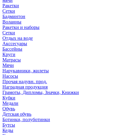
мячи
Ракетки
Сетки
Бадминтон
Воланны
Ракетки и наборы
Сетки
Отдых на воде
Акссесуары
Бассейны
Круги
Матрасы
Мячи
Нарукавники, жилеты
Насосы
Прочая надувн. прод.
Наградная продукция
Грамоты, Дипломы, Значки, Книжки
Кубки
Медали
Обувь
Детская обувь
Ботинки, полуботинки
Бутсы
Кеды