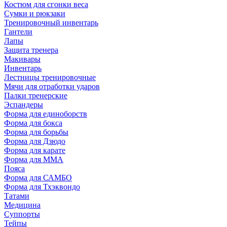
Костюм для сгонки веса
Сумки и рюкзаки
Тренировочный инвентарь
Гантели
Лапы
Защита тренера
Макивары
Инвентарь
Лестницы тренировочные
Мячи для отработки ударов
Палки тренерские
Эспандеры
Форма для единоборств
Форма для бокса
Форма для борьбы
Форма для Дзюдо
Форма для карате
Форма для MMA
Пояса
Форма для САМБО
Форма для Тхэквондо
Татами
Медицина
Суппорты
Тейпы