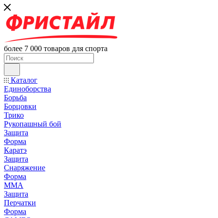
более 7 000 товаров для спорта
Каталог
Единоборства
Борьба
Борцовки
Трико
Рукопашный бой
Защита
Форма
Каратэ
Защита
Снаряжение
Форма
ММА
Защита
Перчатки
Форма