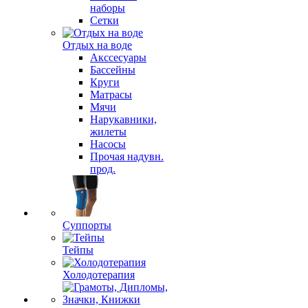
наборы
Сетки
Отдых на воде
Акссесуары
Бассейны
Круги
Матрасы
Мячи
Нарукавники,
жилеты
Насосы
Прочая надувн.
прод.
Суппорты
Тейпы
Холодотерапия