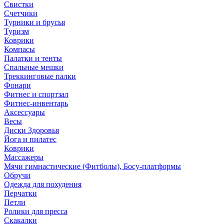
Свистки
Счетчики
Турники и брусья
Туризм
Коврики
Компасы
Палатки и тенты
Спальные мешки
Треккинговые палки
Фонари
Фитнес и спортзал
Фитнес-инвентарь
Аксессуары
Весы
Диски Здоровья
Йога и пилатес
Коврики
Массажеры
Мячи гимнастические (Фитболы), Босу-платформы
Обручи
Одежда для похудения
Перчатки
Петли
Ролики для пресса
Скакалки