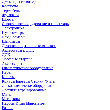
Джемперы и свитеры
Костюмы
Термобелье
Футболки
Шорты
Спортивное оборудование и инвентарь
Электроника
Пульсометры
Секундомеры
Шагомеры
Детские спортивные комплексы
Аксессуары к ДСК
ДСК
"Веселые старты"
Аксессуары
Гимнастическое оборудование
Игры
Канаты
Конусы Барьеры Стойки Флаги
Легкоатлетическе оборудование
Лестницы тренировочные
Маты
Мегафоны
Насосы Иглы Манометры
Разное