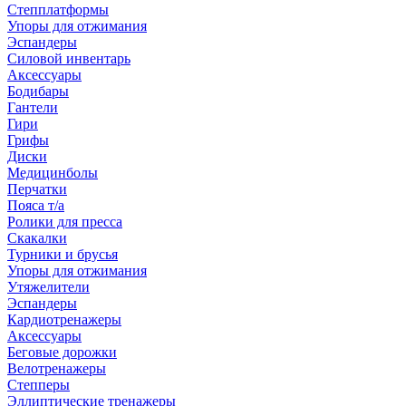
Степплатформы
Упоры для отжимания
Эспандеры
Силовой инвентарь
Аксессуары
Бодибары
Гантели
Гири
Грифы
Диски
Медицинболы
Перчатки
Пояса т/а
Ролики для пресса
Скакалки
Турники и брусья
Упоры для отжимания
Утяжелители
Эспандеры
Кардиотренажеры
Аксессуары
Беговые дорожки
Велотренажеры
Степперы
Эллиптические тренажеры