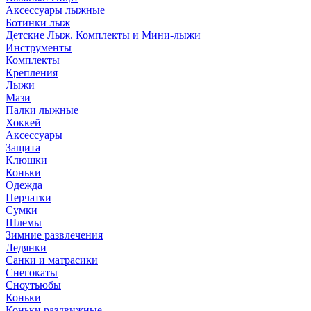
Аксессуары лыжные
Ботинки лыж
Детские Лыж. Комплекты и Мини-лыжи
Инструменты
Комплекты
Крепления
Лыжи
Мази
Палки лыжные
Хоккей
Аксессуары
Защита
Клюшки
Коньки
Одежда
Перчатки
Сумки
Шлемы
Зимние развлечения
Ледянки
Санки и матрасики
Снегокаты
Сноутьюбы
Коньки
Коньки раздвижные