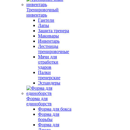
Тренировочный
инвентарь
Гантели
Лапы
Защита тренера
Макивары
Инвентарь
Лестницы
тренировочные
Мячи для
отработки
ударов
Палки
тренерские
Эспандеры
Форма для
единоборств
Форма для бокса
Форма для
борьбы
Форма для
Дзюдо