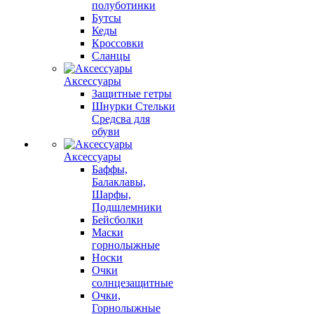
полуботинки
Бутсы
Кеды
Кроссовки
Сланцы
Аксессуары
Защитные гетры
Шнурки Стельки
Средсва для
обуви
Аксессуары
Баффы,
Балаклавы,
Шарфы,
Подшлемники
Бейсболки
Маски
горнолыжные
Носки
Очки
солнцезащитные
Очки,
Горнолыжные