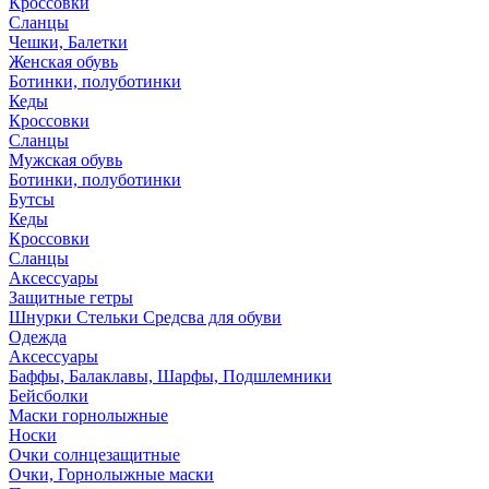
Кроссовки
Сланцы
Чешки, Балетки
Женская обувь
Ботинки, полуботинки
Кеды
Кроссовки
Сланцы
Мужская обувь
Ботинки, полуботинки
Бутсы
Кеды
Кроссовки
Сланцы
Аксессуары
Защитные гетры
Шнурки Стельки Средсва для обуви
Одежда
Аксессуары
Баффы, Балаклавы, Шарфы, Подшлемники
Бейсболки
Маски горнолыжные
Носки
Очки солнцезащитные
Очки, Горнолыжные маски