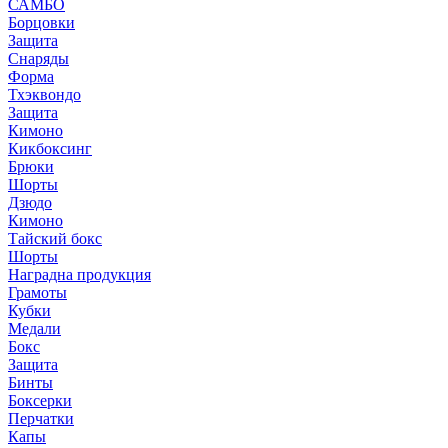
САМБО
Борцовки
Защита
Снаряды
Форма
Тхэквондо
Защита
Кимоно
Кикбоксинг
Брюки
Шорты
Дзюдо
Кимоно
Тайский бокс
Шорты
Наградна продукция
Грамоты
Кубки
Медали
Бокс
Защита
Бинты
Боксерки
Перчатки
Капы