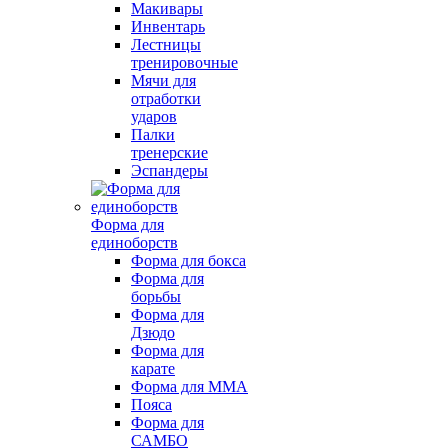
Макивары
Инвентарь
Лестницы
тренировочные
Мячи для
отработки
ударов
Палки
тренерские
Эспандеры
Форма для
единоборств
Форма для бокса
Форма для
борьбы
Форма для
Дзюдо
Форма для
карате
Форма для MMA
Пояса
Форма для
САМБО