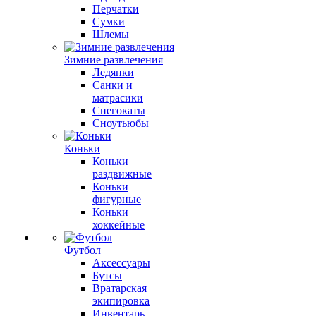
Перчатки
Сумки
Шлемы
Зимние развлечения
Ледянки
Санки и
матрасики
Снегокаты
Сноутьюбы
Коньки
Коньки
раздвижные
Коньки
фигурные
Коньки
хоккейные
Футбол
Аксессуары
Бутсы
Вратарская
экипировка
Инвентарь