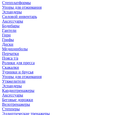
Степплатформы
Упоры для отжимания
Эспандеры
Силовой инвентарь
Аксессуары
Бодибары
Гантели
Гири
Грифы
Диски
Медицинболы
Перчатки
Пояса т/а
Ролики для пресса
Скакалки
Турники и брусья
Упоры для отжимания
Утяжелители
Эспандеры
Кардиотренажеры
Аксессуары
Беговые дорожки
Велотренажеры
Степперы
Эллиптические тренажеры