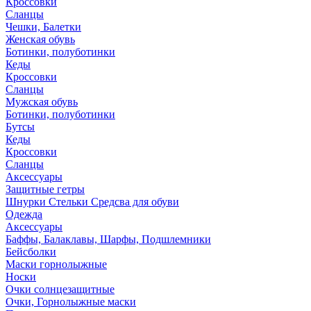
Кроссовки
Сланцы
Чешки, Балетки
Женская обувь
Ботинки, полуботинки
Кеды
Кроссовки
Сланцы
Мужская обувь
Ботинки, полуботинки
Бутсы
Кеды
Кроссовки
Сланцы
Аксессуары
Защитные гетры
Шнурки Стельки Средсва для обуви
Одежда
Аксессуары
Баффы, Балаклавы, Шарфы, Подшлемники
Бейсболки
Маски горнолыжные
Носки
Очки солнцезащитные
Очки, Горнолыжные маски