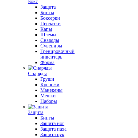
Бокс
Защита
Бинты
Боксерки
Перчатки
Капы
Шлемы
Снаряды
Сувениры
Тренировочный
инвентарь
Форма
Снаряды
Груши
Крепежи
Манекены
Мешки
Наборы
Защита
Бинты
Защита ног
Защита паха
Защита рук