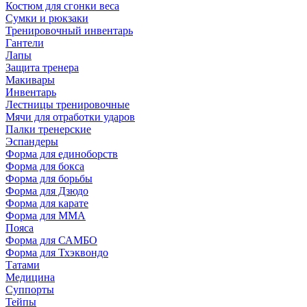
Костюм для сгонки веса
Сумки и рюкзаки
Тренировочный инвентарь
Гантели
Лапы
Защита тренера
Макивары
Инвентарь
Лестницы тренировочные
Мячи для отработки ударов
Палки тренерские
Эспандеры
Форма для единоборств
Форма для бокса
Форма для борьбы
Форма для Дзюдо
Форма для карате
Форма для MMA
Пояса
Форма для САМБО
Форма для Тхэквондо
Татами
Медицина
Суппорты
Тейпы