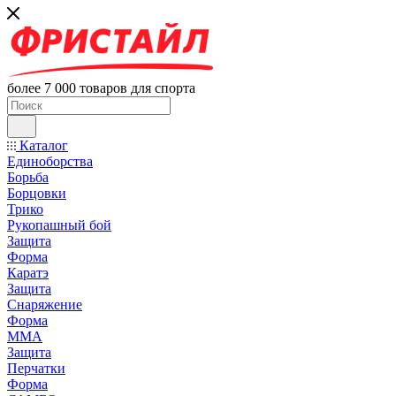
более 7 000 товаров для спорта
Каталог
Единоборства
Борьба
Борцовки
Трико
Рукопашный бой
Защита
Форма
Каратэ
Защита
Снаряжение
Форма
ММА
Защита
Перчатки
Форма