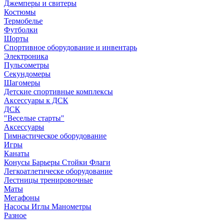
Джемперы и свитеры
Костюмы
Термобелье
Футболки
Шорты
Спортивное оборудование и инвентарь
Электроника
Пульсометры
Секундомеры
Шагомеры
Детские спортивные комплексы
Аксессуары к ДСК
ДСК
"Веселые старты"
Аксессуары
Гимнастическое оборудование
Игры
Канаты
Конусы Барьеры Стойки Флаги
Легкоатлетическе оборудование
Лестницы тренировочные
Маты
Мегафоны
Насосы Иглы Манометры
Разное