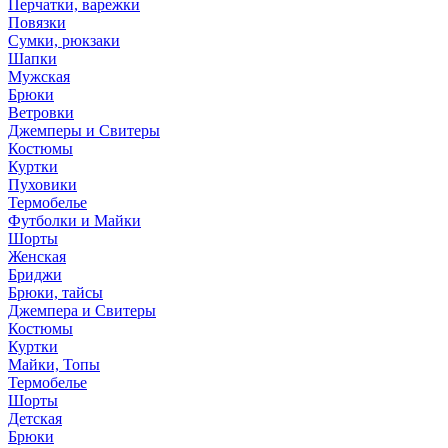
Перчатки, варежки
Повязки
Сумки, рюкзаки
Шапки
Мужская
Брюки
Ветровки
Джемперы и Свитеры
Костюмы
Куртки
Пуховики
Термобелье
Футболки и Майки
Шорты
Женская
Бриджи
Брюки, тайсы
Джемпера и Свитеры
Костюмы
Куртки
Майки, Топы
Термобелье
Шорты
Детская
Брюки