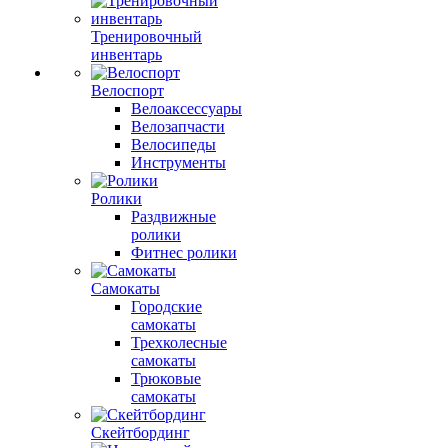
Тренировочный
инвентарь
Велоспорт
Велоаксессуары
Велозапчасти
Велосипеды
Инструменты
Ролики
Раздвижные
ролики
Фитнес ролики
Самокаты
Городские
самокаты
Трехколесные
самокаты
Трюковые
самокаты
Скейтбординг