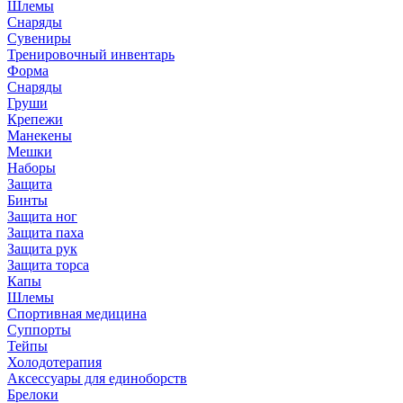
Шлемы
Снаряды
Сувениры
Тренировочный инвентарь
Форма
Снаряды
Груши
Крепежи
Манекены
Мешки
Наборы
Защита
Бинты
Защита ног
Защита паха
Защита рук
Защита торса
Капы
Шлемы
Спортивная медицина
Суппорты
Тейпы
Холодотерапия
Аксессуары для единоборств
Брелоки