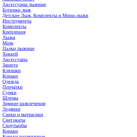
Аксессуары лыжные
Ботинки лыж
Детские Лыж. Комплекты и Мини-лыжи
Инструменты
Комплекты
Крепления
Лыжи
Мази
Палки лыжные
Хоккей
Аксессуары
Защита
Клюшки
Коньки
Одежда
Перчатки
Сумки
Шлемы
Зимние развлечения
Ледянки
Санки и матрасики
Снегокаты
Сноутьюбы
Коньки
Коньки раздвижные