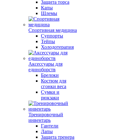
Защита торса
Капы
Шлемы
Спортивная медицина
Суппорты
Тейпы
Холодотерапия
Аксессуары для
единоборств
Брелоки
Костюм для
сгонки веса
Сумки и
рюкзаки
Тренировочный
инвентарь
Гантели
Лапы
Защита тренера