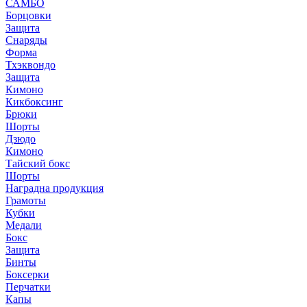
САМБО
Борцовки
Защита
Снаряды
Форма
Тхэквондо
Защита
Кимоно
Кикбоксинг
Брюки
Шорты
Дзюдо
Кимоно
Тайский бокс
Шорты
Наградна продукция
Грамоты
Кубки
Медали
Бокс
Защита
Бинты
Боксерки
Перчатки
Капы