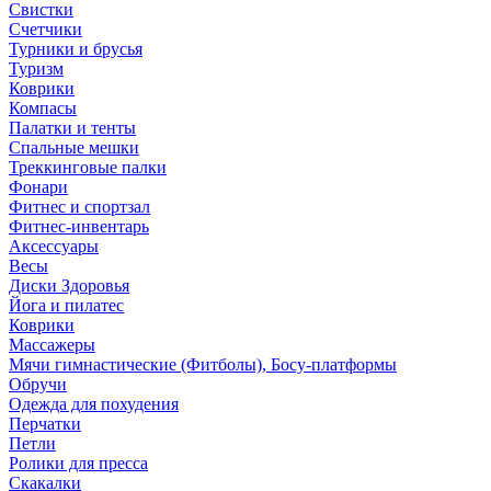
Свистки
Счетчики
Турники и брусья
Туризм
Коврики
Компасы
Палатки и тенты
Спальные мешки
Треккинговые палки
Фонари
Фитнес и спортзал
Фитнес-инвентарь
Аксессуары
Весы
Диски Здоровья
Йога и пилатес
Коврики
Массажеры
Мячи гимнастические (Фитболы), Босу-платформы
Обручи
Одежда для похудения
Перчатки
Петли
Ролики для пресса
Скакалки