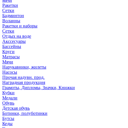
мячи
Ракетки
Сетки
Бадминтон
Воланны
Ракетки и наборы
Сетки
Отдых на воде
Акссесуары
Бассейны
Круги
Матрасы
Мячи
Нарукавники, жилеты
Насосы
Прочая надувн. прод.
Наградная продукция
Грамоты, Дипломы, Значки, Книжки
Кубки
Медали
Обувь
Детская обувь
Ботинки, полуботинки
Бутсы
Кеды