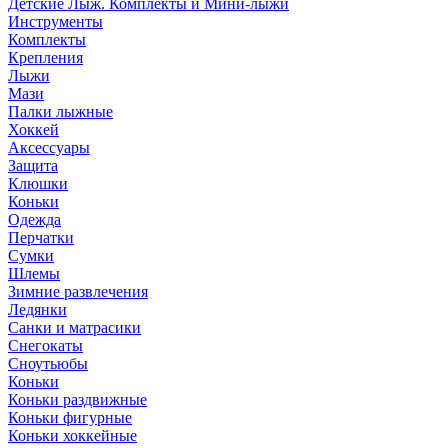
Детские Лыж. Комплекты и Мини-лыжи
Инструменты
Комплекты
Крепления
Лыжи
Мази
Палки лыжные
Хоккей
Аксессуары
Защита
Клюшки
Коньки
Одежда
Перчатки
Сумки
Шлемы
Зимние развлечения
Ледянки
Санки и матрасики
Снегокаты
Сноутьюбы
Коньки
Коньки раздвижные
Коньки фигурные
Коньки хоккейные