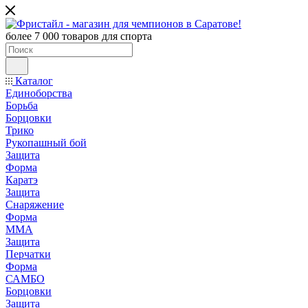
более 7 000 товаров для спорта
Каталог
Единоборства
Борьба
Борцовки
Трико
Рукопашный бой
Защита
Форма
Каратэ
Защита
Снаряжение
Форма
ММА
Защита
Перчатки
Форма
САМБО
Борцовки
Защита