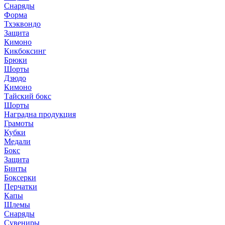
Снаряды
Форма
Тхэквондо
Защита
Кимоно
Кикбоксинг
Брюки
Шорты
Дзюдо
Кимоно
Тайский бокс
Шорты
Наградна продукция
Грамоты
Кубки
Медали
Бокс
Защита
Бинты
Боксерки
Перчатки
Капы
Шлемы
Снаряды
Сувениры