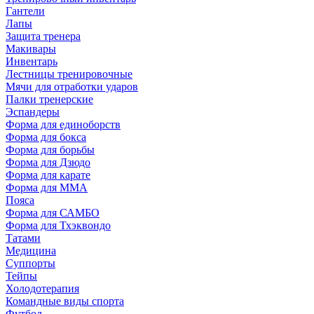
Гантели
Лапы
Защита тренера
Макивары
Инвентарь
Лестницы тренировочные
Мячи для отработки ударов
Палки тренерские
Эспандеры
Форма для единоборств
Форма для бокса
Форма для борьбы
Форма для Дзюдо
Форма для карате
Форма для MMA
Пояса
Форма для САМБО
Форма для Тхэквондо
Татами
Медицина
Суппорты
Тейпы
Холодотерапия
Командные виды спорта
Футбол