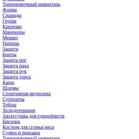
Тренировочный инвентарь
Форма
Снаряды
Груши
Крепежи
Манекены
Мешки
Наборы
Защита
Бинты
Защита ног
Защита паха
Защита рук
Защита торса
Капы
Шлемы
Спортивная медицина
Суппорты
Тейпы
Холодотерапия
Аксессуары для единоборств
Брелоки
Костюм для сгонки веса
Сумки и рюкзаки
Тренировочный инвентарь