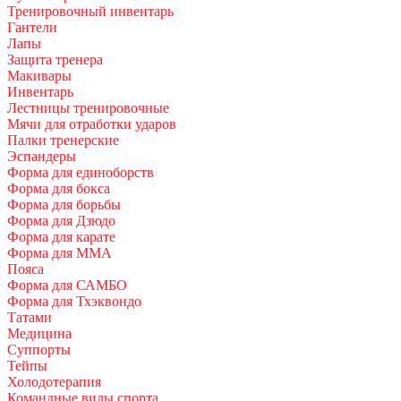
Тренировочный инвентарь
Гантели
Лапы
Защита тренера
Макивары
Инвентарь
Лестницы тренировочные
Мячи для отработки ударов
Палки тренерские
Эспандеры
Форма для единоборств
Форма для бокса
Форма для борьбы
Форма для Дзюдо
Форма для карате
Форма для MMA
Пояса
Форма для САМБО
Форма для Тхэквондо
Татами
Медицина
Суппорты
Тейпы
Холодотерапия
Командные виды спорта