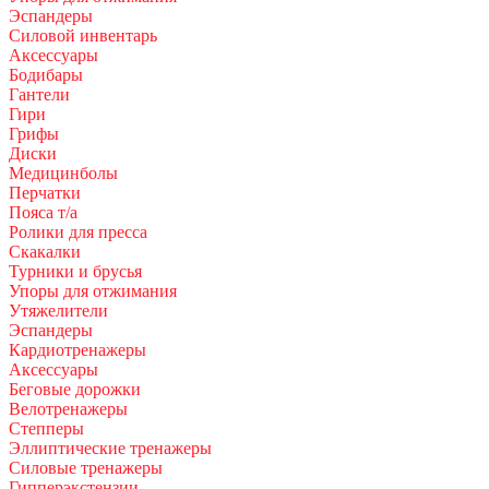
Эспандеры
Силовой инвентарь
Аксессуары
Бодибары
Гантели
Гири
Грифы
Диски
Медицинболы
Перчатки
Пояса т/а
Ролики для пресса
Скакалки
Турники и брусья
Упоры для отжимания
Утяжелители
Эспандеры
Кардиотренажеры
Аксессуары
Беговые дорожки
Велотренажеры
Степперы
Эллиптические тренажеры
Силовые тренажеры
Гипперэкстензии