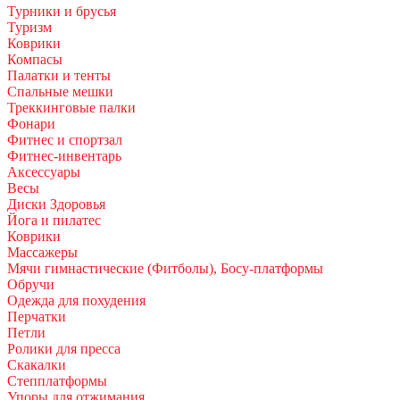
Турники и брусья
Туризм
Коврики
Компасы
Палатки и тенты
Спальные мешки
Треккинговые палки
Фонари
Фитнес и спортзал
Фитнес-инвентарь
Аксессуары
Весы
Диски Здоровья
Йога и пилатес
Коврики
Массажеры
Мячи гимнастические (Фитболы), Босу-платформы
Обручи
Одежда для похудения
Перчатки
Петли
Ролики для пресса
Скакалки
Степплатформы
Упоры для отжимания