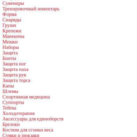
Сувениры
Тренировочный инвентарь
Форма
Снаряды
Груши
Крепежи
Манекены
Мешки
Наборы
Защита
Бинты
Защита ног
Защита паха
Защита рук
Защита торса
Капы
Шлемы
Спортивная медицина
Суппорты
Тейпы
Холодотерапия
Аксессуары для единоборств
Брелоки
Костюм для сгонки веса
Сумки и рюкзаки