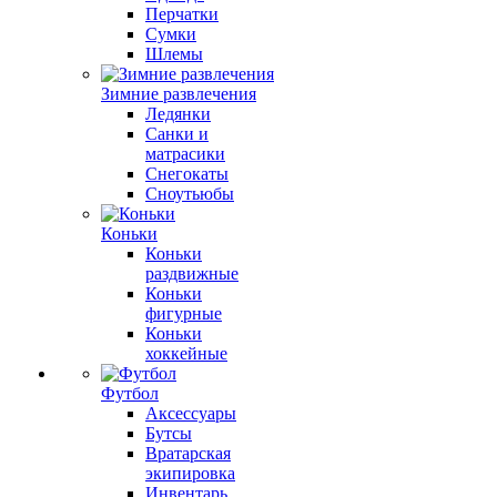
Перчатки
Сумки
Шлемы
Зимние развлечения
Ледянки
Санки и
матрасики
Снегокаты
Сноутьюбы
Коньки
Коньки
раздвижные
Коньки
фигурные
Коньки
хоккейные
Футбол
Аксессуары
Бутсы
Вратарская
экипировка
Инвентарь