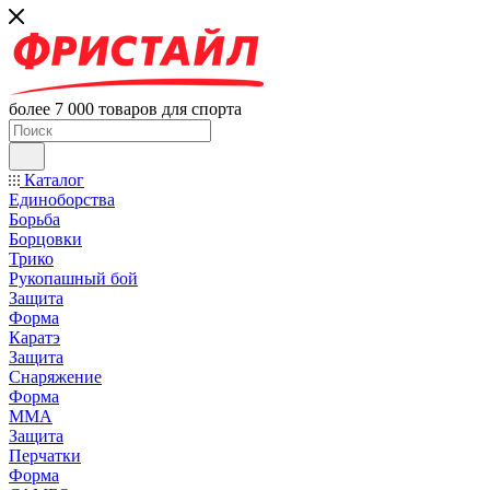
более 7 000 товаров для спорта
Каталог
Единоборства
Борьба
Борцовки
Трико
Рукопашный бой
Защита
Форма
Каратэ
Защита
Снаряжение
Форма
ММА
Защита
Перчатки
Форма