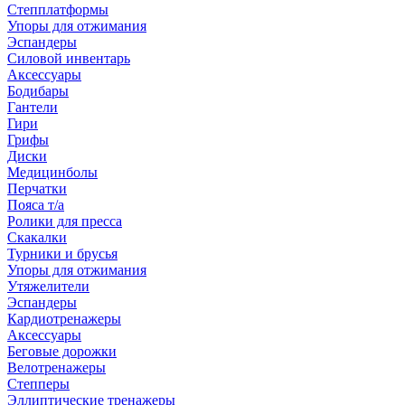
Степплатформы
Упоры для отжимания
Эспандеры
Силовой инвентарь
Аксессуары
Бодибары
Гантели
Гири
Грифы
Диски
Медицинболы
Перчатки
Пояса т/а
Ролики для пресса
Скакалки
Турники и брусья
Упоры для отжимания
Утяжелители
Эспандеры
Кардиотренажеры
Аксессуары
Беговые дорожки
Велотренажеры
Степперы
Эллиптические тренажеры