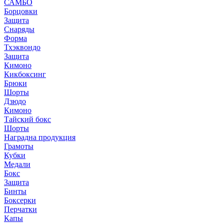
САМБО
Борцовки
Защита
Снаряды
Форма
Тхэквондо
Защита
Кимоно
Кикбоксинг
Брюки
Шорты
Дзюдо
Кимоно
Тайский бокс
Шорты
Наградна продукция
Грамоты
Кубки
Медали
Бокс
Защита
Бинты
Боксерки
Перчатки
Капы