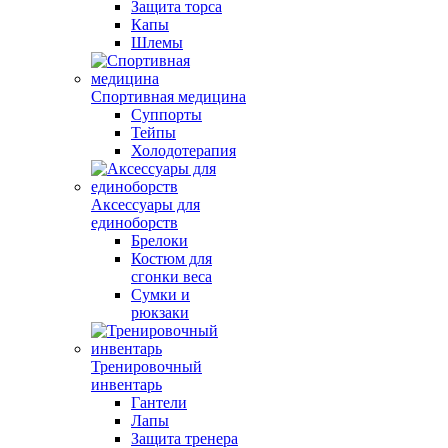
Защита торса
Капы
Шлемы
Спортивная медицина
Суппорты
Тейпы
Холодотерапия
Аксессуары для
единоборств
Брелоки
Костюм для
сгонки веса
Сумки и
рюкзаки
Тренировочный
инвентарь
Гантели
Лапы
Защита тренера