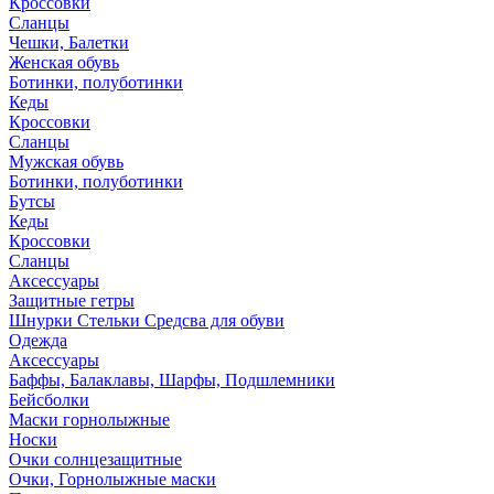
Кроссовки
Сланцы
Чешки, Балетки
Женская обувь
Ботинки, полуботинки
Кеды
Кроссовки
Сланцы
Мужская обувь
Ботинки, полуботинки
Бутсы
Кеды
Кроссовки
Сланцы
Аксессуары
Защитные гетры
Шнурки Стельки Средсва для обуви
Одежда
Аксессуары
Баффы, Балаклавы, Шарфы, Подшлемники
Бейсболки
Маски горнолыжные
Носки
Очки солнцезащитные
Очки, Горнолыжные маски