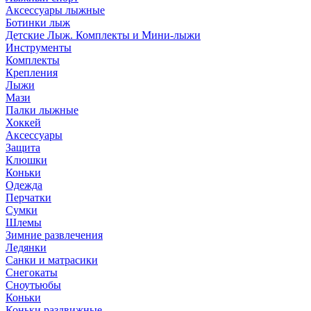
Аксессуары лыжные
Ботинки лыж
Детские Лыж. Комплекты и Мини-лыжи
Инструменты
Комплекты
Крепления
Лыжи
Мази
Палки лыжные
Хоккей
Аксессуары
Защита
Клюшки
Коньки
Одежда
Перчатки
Сумки
Шлемы
Зимние развлечения
Ледянки
Санки и матрасики
Снегокаты
Сноутьюбы
Коньки
Коньки раздвижные