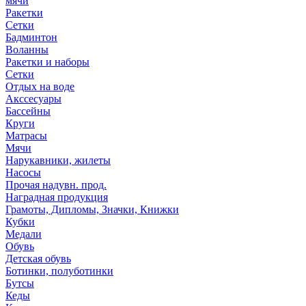
мячи
Ракетки
Сетки
Бадминтон
Воланны
Ракетки и наборы
Сетки
Отдых на воде
Акссесуары
Бассейны
Круги
Матрасы
Мячи
Нарукавники, жилеты
Насосы
Прочая надувн. прод.
Наградная продукция
Грамоты, Дипломы, Значки, Книжки
Кубки
Медали
Обувь
Детская обувь
Ботинки, полуботинки
Бутсы
Кеды