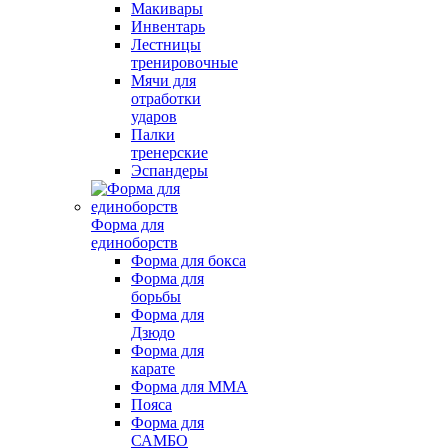
Макивары
Инвентарь
Лестницы
тренировочные
Мячи для
отработки
ударов
Палки
тренерские
Эспандеры
Форма для
единоборств
Форма для бокса
Форма для
борьбы
Форма для
Дзюдо
Форма для
карате
Форма для MMA
Пояса
Форма для
САМБО