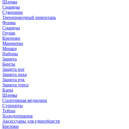
Шлемы
Снаряды
Сувениры
Тренировочный инвентарь
Форма
Снаряды
Груши
Крепежи
Манекены
Мешки
Наборы
Защита
Бинты
Защита ног
Защита паха
Защита рук
Защита торса
Капы
Шлемы
Спортивная медицина
Суппорты
Тейпы
Холодотерапия
Аксессуары для единоборств
Брелоки