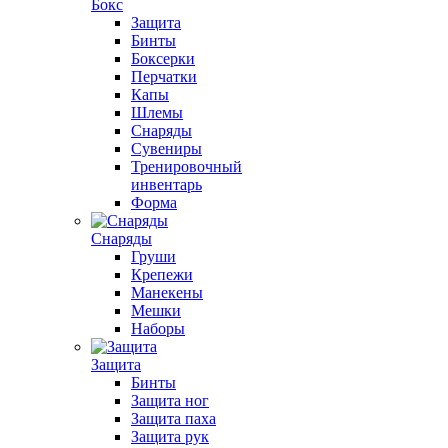
Бокс
Защита
Бинты
Боксерки
Перчатки
Капы
Шлемы
Снаряды
Сувениры
Тренировочный
инвентарь
Форма
Снаряды
Груши
Крепежи
Манекены
Мешки
Наборы
Защита
Бинты
Защита ног
Защита паха
Защита рук