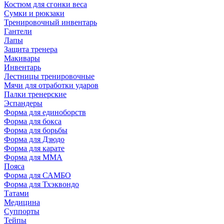
Костюм для сгонки веса
Сумки и рюкзаки
Тренировочный инвентарь
Гантели
Лапы
Защита тренера
Макивары
Инвентарь
Лестницы тренировочные
Мячи для отработки ударов
Палки тренерские
Эспандеры
Форма для единоборств
Форма для бокса
Форма для борьбы
Форма для Дзюдо
Форма для карате
Форма для MMA
Пояса
Форма для САМБО
Форма для Тхэквондо
Татами
Медицина
Суппорты
Тейпы