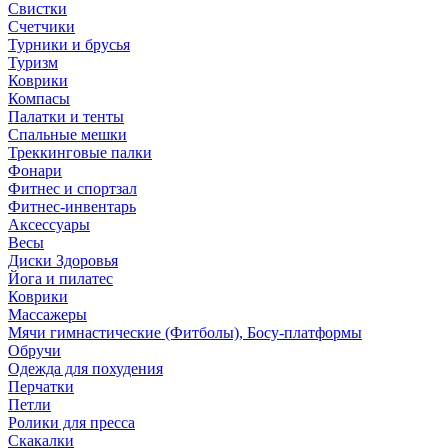
Свистки
Счетчики
Турники и брусья
Туризм
Коврики
Компасы
Палатки и тенты
Спальные мешки
Треккинговые палки
Фонари
Фитнес и спортзал
Фитнес-инвентарь
Аксессуары
Весы
Диски Здоровья
Йога и пилатес
Коврики
Массажеры
Мячи гимнастические (Фитболы), Босу-платформы
Обручи
Одежда для похудения
Перчатки
Петли
Ролики для пресса
Скакалки