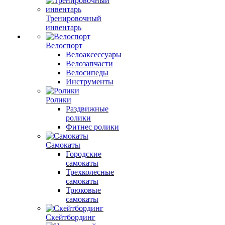
Тренировочный
инвентарь
Велоспорт
Велоаксессуары
Велозапчасти
Велосипеды
Инструменты
Ролики
Раздвижные
ролики
Фитнес ролики
Самокаты
Городские
самокаты
Трехколесные
самокаты
Трюковые
самокаты
Скейтбординг