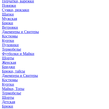
Перчатки, варежки
Повязки
Сумки, рюкзаки
Шапки
Мужская
Брюки
Ветровки
Джемперы и Свитеры
Костюмы
Куртки
Пуховики
Термобелье
Футболки и Майки
Шорты
Женская
Бриджи
Брюки, тайсы
Джемпера и Свитеры
Костюмы
Куртки
Майки, Топы
Термобелье
Шорты
Детская
Брюки