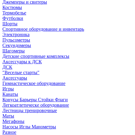
Джемперы и свитеры
Костюмы
Термобелье
Футболки
Шорты
Спортивное оборудование и инвентарь
Электроника
Пульсометры
Секундомеры
Шагомеры
Детские спортивные комплексы
Аксессуары к ДСК
ДСК
"Веселые старты"
Аксессуары
Гимнастическое оборудование
Игры
Канаты
Конусы Барьеры Стойки Флаги
Легкоатлетическе оборудование
Лестницы тренировочные
Маты
Мегафоны
Насосы Иглы Манометры
Разное