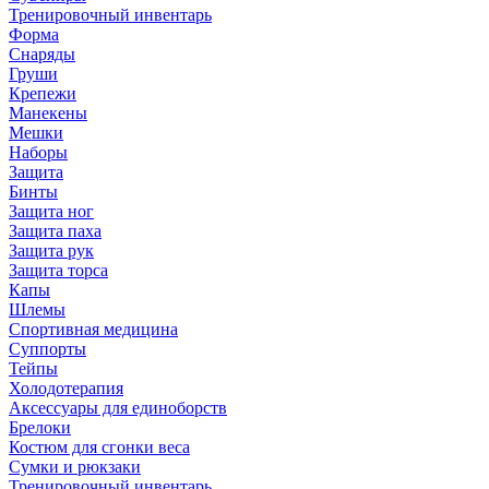
Тренировочный инвентарь
Форма
Снаряды
Груши
Крепежи
Манекены
Мешки
Наборы
Защита
Бинты
Защита ног
Защита паха
Защита рук
Защита торса
Капы
Шлемы
Спортивная медицина
Суппорты
Тейпы
Холодотерапия
Аксессуары для единоборств
Брелоки
Костюм для сгонки веса
Сумки и рюкзаки
Тренировочный инвентарь