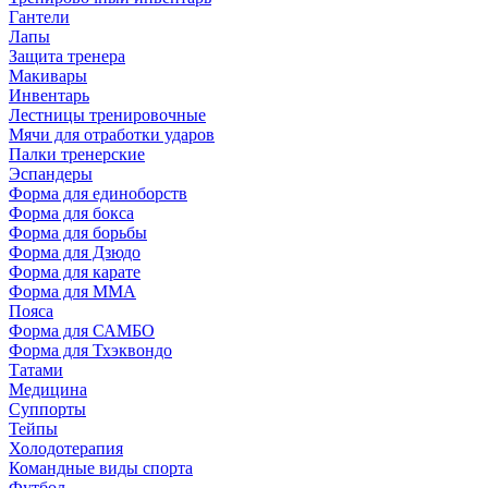
Гантели
Лапы
Защита тренера
Макивары
Инвентарь
Лестницы тренировочные
Мячи для отработки ударов
Палки тренерские
Эспандеры
Форма для единоборств
Форма для бокса
Форма для борьбы
Форма для Дзюдо
Форма для карате
Форма для MMA
Пояса
Форма для САМБО
Форма для Тхэквондо
Татами
Медицина
Суппорты
Тейпы
Холодотерапия
Командные виды спорта
Футбол