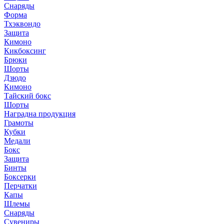
Снаряды
Форма
Тхэквондо
Защита
Кимоно
Кикбоксинг
Брюки
Шорты
Дзюдо
Кимоно
Тайский бокс
Шорты
Наградна продукция
Грамоты
Кубки
Медали
Бокс
Защита
Бинты
Боксерки
Перчатки
Капы
Шлемы
Снаряды
Сувениры