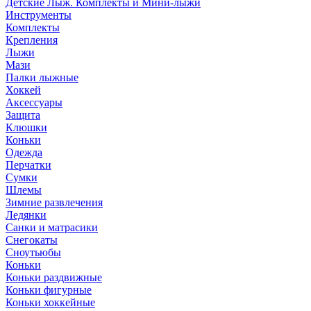
Детские Лыж. Комплекты и Мини-лыжи
Инструменты
Комплекты
Крепления
Лыжи
Мази
Палки лыжные
Хоккей
Аксессуары
Защита
Клюшки
Коньки
Одежда
Перчатки
Сумки
Шлемы
Зимние развлечения
Ледянки
Санки и матрасики
Снегокаты
Сноутьюбы
Коньки
Коньки раздвижные
Коньки фигурные
Коньки хоккейные