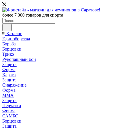
более 7 000 товаров для спорта
Каталог
Единоборства
Борьба
Борцовки
Трико
Рукопашный бой
Защита
Форма
Каратэ
Защита
Снаряжение
Форма
ММА
Защита
Перчатки
Форма
САМБО
Борцовки
Защита