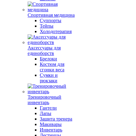
Спортивная медицина
Суппорты
Тейпы
Холодотерапия
Аксессуары для
единоборств
Брелоки
Костюм для
сгонки веса
Сумки и
рюкзаки
Тренировочный
инвентарь
Гантели
Лапы
Защита тренера
Макивары
Инвентарь
Лестницы