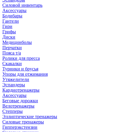
Силовой инвентарь
Аксессуары
Бодибары
Гантели
Гири
Грифы
Диски
Медицинболы
Перчатки
Пояса т/а
Ролики для пресса
Скакалки
Турники и брусья
Упоры для отжимания
Утяжелители
Эспандеры
Кардиотренажеры
Аксессуары
Беговые дорожки
Велотренажеры
Степперы
Эллиптические тренажеры
Силовые тренажеры
Гипперэкстензии