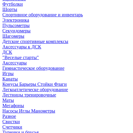
Футболки
Шорты
Спортивное оборудование и инвентарь
Электроника
Пульсометры
Секундомеры
Шагомеры
Детские спортивные комплексы
Аксессуары к ДСК
ДСК
"Веселые старты"
Аксессуары
Гимнастическое оборудование
Игры
Канаты
Конусы Барьеры Стойки Флаги
Легкоатлетическе оборудование
Лестницы тренировочные
Маты
Мегафоны
Насосы Иглы Манометры
Разное
Свистки
Счетчики
Турники и брусья