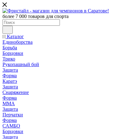
более 7 000 товаров для спорта
Каталог
Единоборства
Борьба
Борцовки
Трико
Рукопашный бой
Защита
Форма
Каратэ
Защита
Снаряжение
Форма
ММА
Защита
Перчатки
Форма
САМБО
Борцовки
Защита