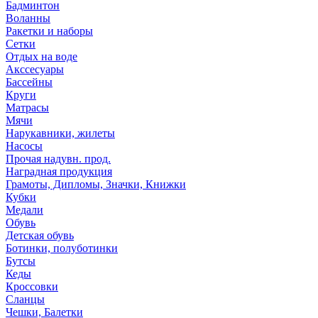
Бадминтон
Воланны
Ракетки и наборы
Сетки
Отдых на воде
Акссесуары
Бассейны
Круги
Матрасы
Мячи
Нарукавники, жилеты
Насосы
Прочая надувн. прод.
Наградная продукция
Грамоты, Дипломы, Значки, Книжки
Кубки
Медали
Обувь
Детская обувь
Ботинки, полуботинки
Бутсы
Кеды
Кроссовки
Сланцы
Чешки, Балетки