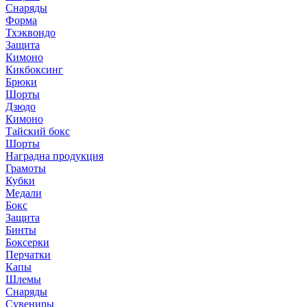
Снаряды
Форма
Тхэквондо
Защита
Кимоно
Кикбоксинг
Брюки
Шорты
Дзюдо
Кимоно
Тайский бокс
Шорты
Наградна продукция
Грамоты
Кубки
Медали
Бокс
Защита
Бинты
Боксерки
Перчатки
Капы
Шлемы
Снаряды
Сувениры