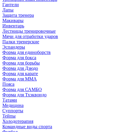
Гантели
Лапы
Защита тренера
Макивары
Инвентарь
Лестницы тренировочные
Мячи для отработки ударов
Палки тренерские
Эспандеры
Форма для единоборств
Форма для бокса
Форма для борьбы
Форма для Дзюдо
Форма для карате
Форма для MMA
Пояса
Форма для САМБО
Форма для Тхэквондо
Татами
Медицина
Суппорты
Тейпы
Холодотерапия
Командные виды спорта
Футбол