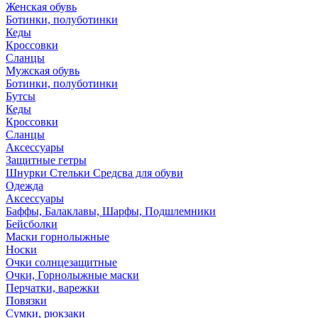
Женская обувь
Ботинки, полуботинки
Кеды
Кроссовки
Сланцы
Мужская обувь
Ботинки, полуботинки
Бутсы
Кеды
Кроссовки
Сланцы
Аксессуары
Защитные гетры
Шнурки Стельки Средсва для обуви
Одежда
Аксессуары
Баффы, Балаклавы, Шарфы, Подшлемники
Бейсболки
Маски горнолыжные
Носки
Очки солнцезащитные
Очки, Горнолыжные маски
Перчатки, варежки
Повязки
Сумки, рюкзаки