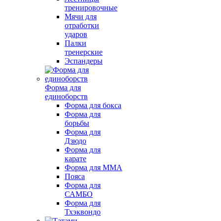
тренировочные
Мячи для
отработки
ударов
Палки
тренерские
Эспандеры
Форма для
единоборств
Форма для бокса
Форма для
борьбы
Форма для
Дзюдо
Форма для
карате
Форма для MMA
Пояса
Форма для
САМБО
Форма для
Тхэквондо