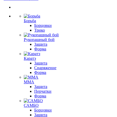
Борьба
Борцовки
Трико
Рукопашный бой
Защита
Форма
Каратэ
Защита
Снаряжение
Форма
ММА
Защита
Перчатки
Форма
САМБО
Борцовки
Защита