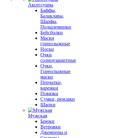
Аксессуары
Баффы,
Балаклавы,
Шарфы,
Подшлемники
Бейсболки
Маски
горнолыжные
Носки
Очки
солнцезащитные
Очки,
Горнолыжные
маски
Перчатки,
варежки
Повязки
Сумки, рюкзаки
Шапки
Мужская
Брюки
Ветровки
Джемперы и
Свитеры