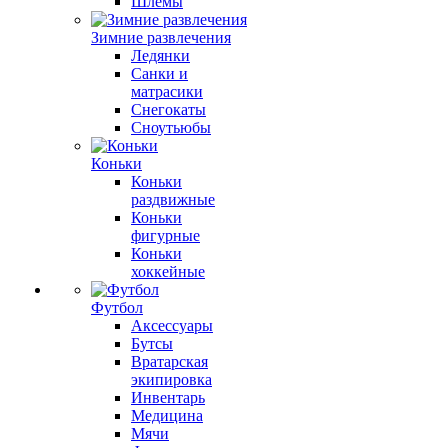
Шлемы
Зимние развлечения
Ледянки
Санки и
матрасики
Снегокаты
Сноутьюбы
Коньки
Коньки
раздвижные
Коньки
фигурные
Коньки
хоккейные
Футбол
Аксессуары
Бутсы
Вратарская
экипировка
Инвентарь
Медицина
Мячи