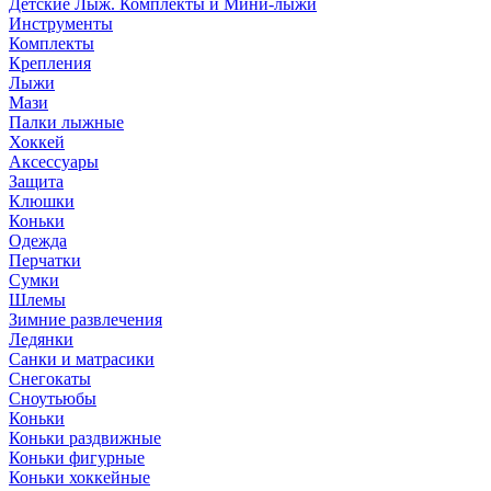
Детские Лыж. Комплекты и Мини-лыжи
Инструменты
Комплекты
Крепления
Лыжи
Мази
Палки лыжные
Хоккей
Аксессуары
Защита
Клюшки
Коньки
Одежда
Перчатки
Сумки
Шлемы
Зимние развлечения
Ледянки
Санки и матрасики
Снегокаты
Сноутьюбы
Коньки
Коньки раздвижные
Коньки фигурные
Коньки хоккейные