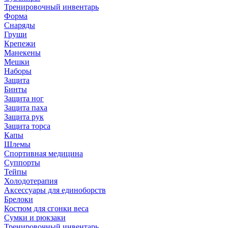
Тренировочный инвентарь
Форма
Снаряды
Груши
Крепежи
Манекены
Мешки
Наборы
Защита
Бинты
Защита ног
Защита паха
Защита рук
Защита торса
Капы
Шлемы
Спортивная медицина
Суппорты
Тейпы
Холодотерапия
Аксессуары для единоборств
Брелоки
Костюм для сгонки веса
Сумки и рюкзаки
Тренировочный инвентарь