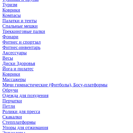
Туризм
Коврики
Компасы
Палатки и тенты
Спальные мешки
Треккинговые палки
Фонари
Фитнес и спортзал
Фитнес-инвентарь
Аксессуары
Весы
Диски Здоровья
Йога и пилатес
Коврики
Массажеры
Мячи гимнастические (Фитболы), Босу-платформы
Обручи
Одежда для похудения
Перчатки
Петли
Ролики для пресса
Скакалки
Степплатформы
Упоры для отжимания
Эспандеры