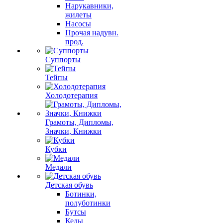
Нарукавники,
жилеты
Насосы
Прочая надувн.
прод.
Суппорты
Тейпы
Холодотерапия
Грамоты, Дипломы,
Значки, Книжки
Кубки
Медали
Детская обувь
Ботинки,
полуботинки
Бутсы
Кеды