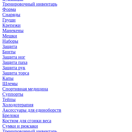
Тренировочный инвентарь
Форма
Снаряды
Груши
Крепежи
Манекены
Мешки
Наборы
Защита
Бинты
Защита ног
Защита паха
Защита рук
Защита торса
Капы
Шлемы
Спортивная медицина
Суппорты
Тейпы
Холодотерапия
Аксессуары для единоборств
Брелоки
Костюм для сгонки веса
Сумки и рюкзаки
Тренировочный инвентарь