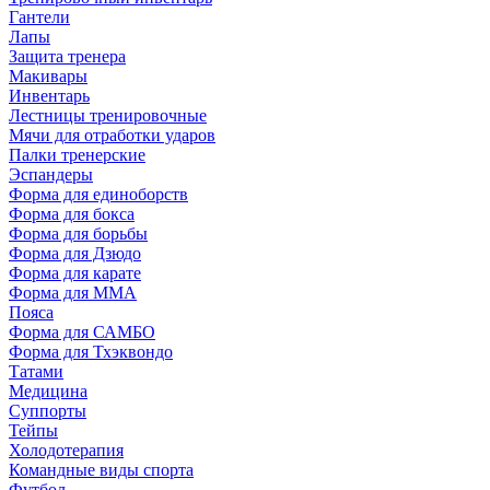
Гантели
Лапы
Защита тренера
Макивары
Инвентарь
Лестницы тренировочные
Мячи для отработки ударов
Палки тренерские
Эспандеры
Форма для единоборств
Форма для бокса
Форма для борьбы
Форма для Дзюдо
Форма для карате
Форма для MMA
Пояса
Форма для САМБО
Форма для Тхэквондо
Татами
Медицина
Суппорты
Тейпы
Холодотерапия
Командные виды спорта
Футбол