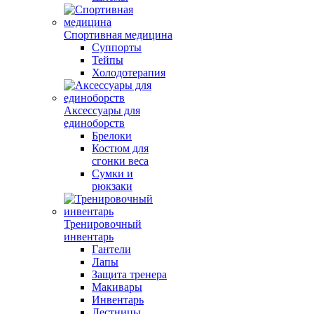
Спортивная медицина
Суппорты
Тейпы
Холодотерапия
Аксессуары для
единоборств
Брелоки
Костюм для
сгонки веса
Сумки и
рюкзаки
Тренировочный
инвентарь
Гантели
Лапы
Защита тренера
Макивары
Инвентарь
Лестницы