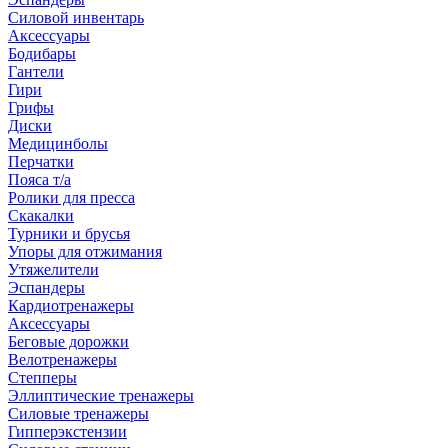
Силовой инвентарь
Аксессуары
Бодибары
Гантели
Гири
Грифы
Диски
Медицинболы
Перчатки
Пояса т/а
Ролики для пресса
Скакалки
Турники и брусья
Упоры для отжимания
Утяжелители
Эспандеры
Кардиотренажеры
Аксессуары
Беговые дорожки
Велотренажеры
Степперы
Эллиптические тренажеры
Силовые тренажеры
Гипперэкстензии