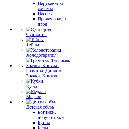
Нарукавники,
жилеты
Насосы
Прочая надувн.
прод.
Суппорты
Тейпы
Холодотерапия
Грамоты, Дипломы,
Значки, Книжки
Кубки
Медали
Детская обувь
Ботинки,
полуботинки
Бутсы
Кеды