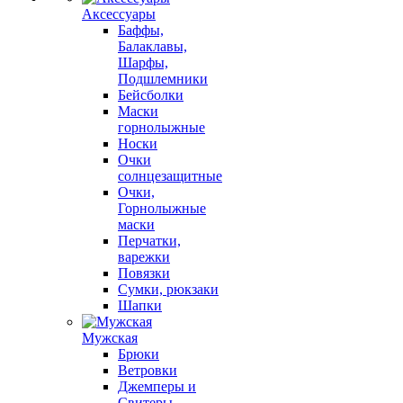
Аксессуары
Баффы,
Балаклавы,
Шарфы,
Подшлемники
Бейсболки
Маски
горнолыжные
Носки
Очки
солнцезащитные
Очки,
Горнолыжные
маски
Перчатки,
варежки
Повязки
Сумки, рюкзаки
Шапки
Мужская
Брюки
Ветровки
Джемперы и
Свитеры