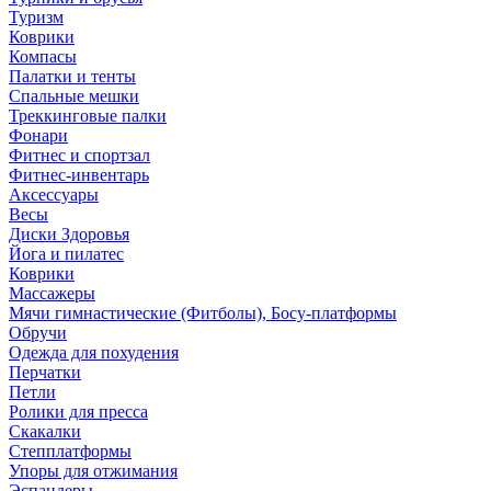
Туризм
Коврики
Компасы
Палатки и тенты
Спальные мешки
Треккинговые палки
Фонари
Фитнес и спортзал
Фитнес-инвентарь
Аксессуары
Весы
Диски Здоровья
Йога и пилатес
Коврики
Массажеры
Мячи гимнастические (Фитболы), Босу-платформы
Обручи
Одежда для похудения
Перчатки
Петли
Ролики для пресса
Скакалки
Степплатформы
Упоры для отжимания
Эспандеры