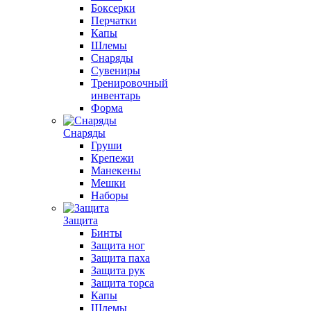
Боксерки
Перчатки
Капы
Шлемы
Снаряды
Сувениры
Тренировочный
инвентарь
Форма
Снаряды
Груши
Крепежи
Манекены
Мешки
Наборы
Защита
Бинты
Защита ног
Защита паха
Защита рук
Защита торса
Капы
Шлемы