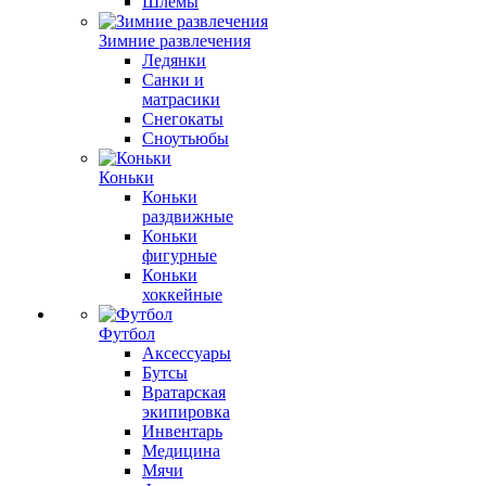
Шлемы
Зимние развлечения
Ледянки
Санки и
матрасики
Снегокаты
Сноутьюбы
Коньки
Коньки
раздвижные
Коньки
фигурные
Коньки
хоккейные
Футбол
Аксессуары
Бутсы
Вратарская
экипировка
Инвентарь
Медицина
Мячи