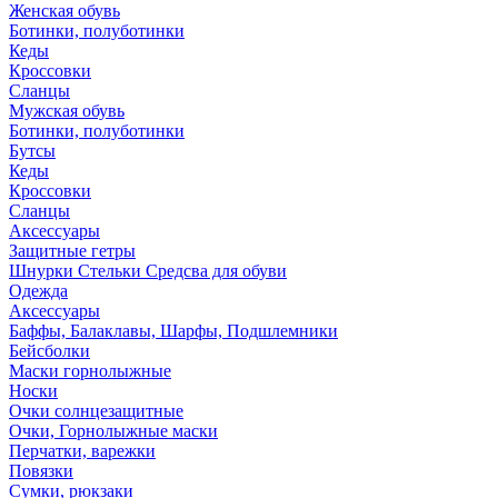
Женская обувь
Ботинки, полуботинки
Кеды
Кроссовки
Сланцы
Мужская обувь
Ботинки, полуботинки
Бутсы
Кеды
Кроссовки
Сланцы
Аксессуары
Защитные гетры
Шнурки Стельки Средсва для обуви
Одежда
Аксессуары
Баффы, Балаклавы, Шарфы, Подшлемники
Бейсболки
Маски горнолыжные
Носки
Очки солнцезащитные
Очки, Горнолыжные маски
Перчатки, варежки
Повязки
Сумки, рюкзаки