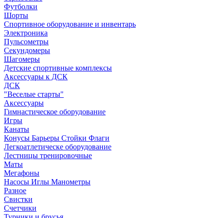
Футболки
Шорты
Спортивное оборудование и инвентарь
Электроника
Пульсометры
Секундомеры
Шагомеры
Детские спортивные комплексы
Аксессуары к ДСК
ДСК
"Веселые старты"
Аксессуары
Гимнастическое оборудование
Игры
Канаты
Конусы Барьеры Стойки Флаги
Легкоатлетическе оборудование
Лестницы тренировочные
Маты
Мегафоны
Насосы Иглы Манометры
Разное
Свистки
Счетчики
Турники и брусья