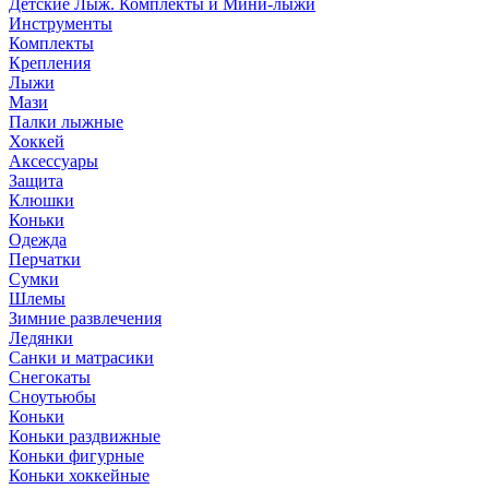
Детские Лыж. Комплекты и Мини-лыжи
Инструменты
Комплекты
Крепления
Лыжи
Мази
Палки лыжные
Хоккей
Аксессуары
Защита
Клюшки
Коньки
Одежда
Перчатки
Сумки
Шлемы
Зимние развлечения
Ледянки
Санки и матрасики
Снегокаты
Сноутьюбы
Коньки
Коньки раздвижные
Коньки фигурные
Коньки хоккейные