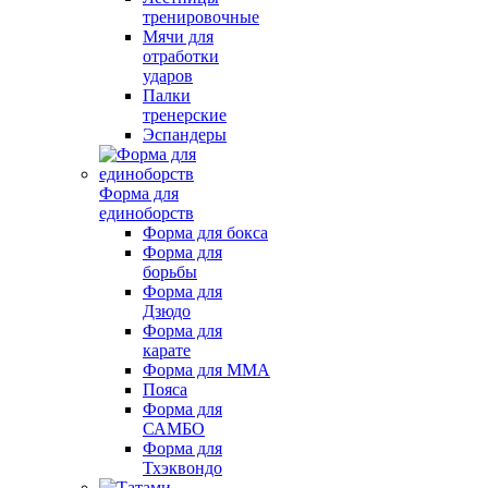
тренировочные
Мячи для
отработки
ударов
Палки
тренерские
Эспандеры
Форма для
единоборств
Форма для бокса
Форма для
борьбы
Форма для
Дзюдо
Форма для
карате
Форма для MMA
Пояса
Форма для
САМБО
Форма для
Тхэквондо