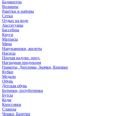
Бадминтон
Воланны
Ракетки и наборы
Сетки
Отдых на воде
Акссесуары
Бассейны
Круги
Матрасы
Мячи
Нарукавники, жилеты
Насосы
Прочая надувн. прод.
Наградная продукция
Грамоты, Дипломы, Значки, Книжки
Кубки
Медали
Обувь
Детская обувь
Ботинки, полуботинки
Бутсы
Кеды
Кроссовки
Сланцы
Чешки, Балетки