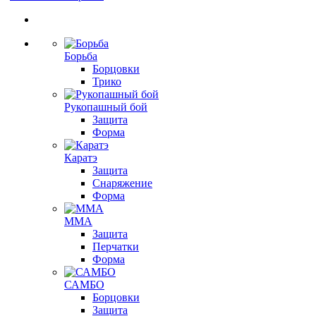
Борьба
Борцовки
Трико
Рукопашный бой
Защита
Форма
Каратэ
Защита
Снаряжение
Форма
ММА
Защита
Перчатки
Форма
САМБО
Борцовки
Защита