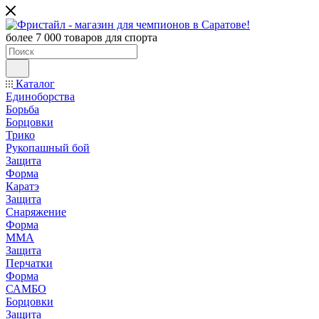
более 7 000 товаров для спорта
Каталог
Единоборства
Борьба
Борцовки
Трико
Рукопашный бой
Защита
Форма
Каратэ
Защита
Снаряжение
Форма
ММА
Защита
Перчатки
Форма
САМБО
Борцовки
Защита