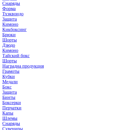
Снаряды
Форма
Тхэквондо
Защита
Кимоно
Кикбоксинг
Брюки
Шорты
Дзюдо
Кимоно
Тайский бокс
Шорты
Наградна продукция
Грамоты
Кубки
Медали
Бокс
Защита
Бинты
Боксерки
Перчатки
Капы
Шлемы
Снаряды
Сувениры