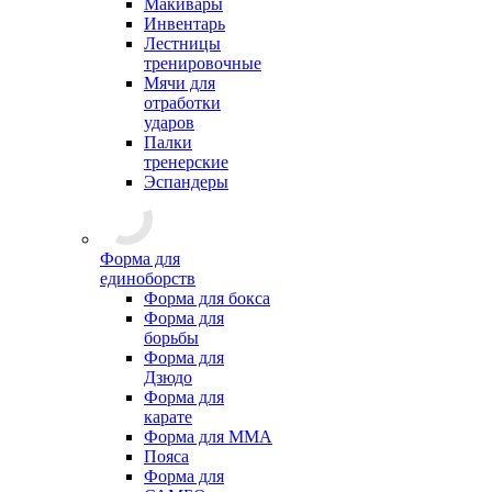
Макивары
Инвентарь
Лестницы
тренировочные
Мячи для
отработки
ударов
Палки
тренерские
Эспандеры
Форма для
единоборств
Форма для бокса
Форма для
борьбы
Форма для
Дзюдо
Форма для
карате
Форма для MMA
Пояса
Форма для