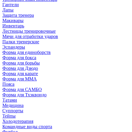
Гантели
Лапы
Защита тренера
Макивары
Инвентарь
Лестницы тренировочные
Мячи для отработки ударов
Палки тренерские
Эспандеры
Форма для единоборств
Форма для бокса
Форма для борьбы
Форма для Дзюдо
Форма для карате
Форма для MMA
Пояса
Форма для САМБО
Форма для Тхэквондо
Татами
Медицина
Суппорты
Тейпы
Холодотерапия
Командные виды спорта
Футбол