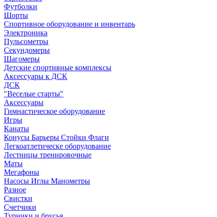
Футболки
Шорты
Спортивное оборудование и инвентарь
Электроника
Пульсометры
Секундомеры
Шагомеры
Детские спортивные комплексы
Аксессуары к ДСК
ДСК
"Веселые старты"
Аксессуары
Гимнастическое оборудование
Игры
Канаты
Конусы Барьеры Стойки Флаги
Легкоатлетическе оборудование
Лестницы тренировочные
Маты
Мегафоны
Насосы Иглы Манометры
Разное
Свистки
Счетчики
Турники и брусья