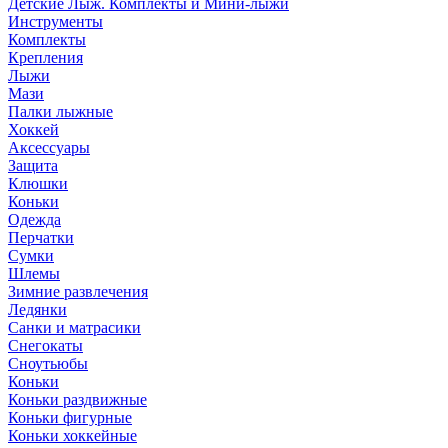
Детские Лыж. Комплекты и Мини-лыжи
Инструменты
Комплекты
Крепления
Лыжи
Мази
Палки лыжные
Хоккей
Аксессуары
Защита
Клюшки
Коньки
Одежда
Перчатки
Сумки
Шлемы
Зимние развлечения
Ледянки
Санки и матрасики
Снегокаты
Сноутьюбы
Коньки
Коньки раздвижные
Коньки фигурные
Коньки хоккейные