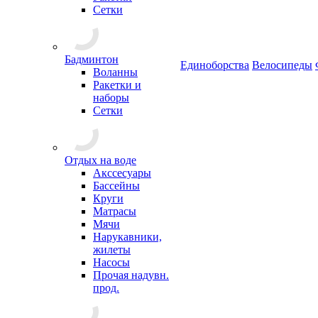
Сетки
Бадминтон
Единоборства
Велосипеды
Воланны
Ракетки и
наборы
Сетки
Отдых на воде
Акссесуары
Бассейны
Круги
Матрасы
Мячи
Нарукавники,
жилеты
Насосы
Прочая надувн.
прод.