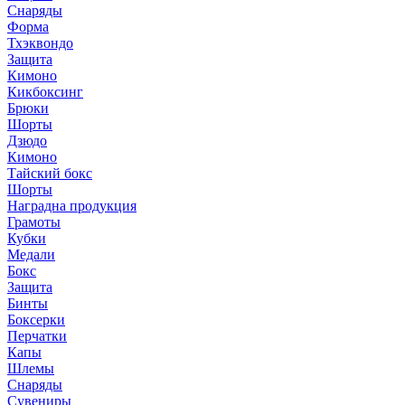
Снаряды
Форма
Тхэквондо
Защита
Кимоно
Кикбоксинг
Брюки
Шорты
Дзюдо
Кимоно
Тайский бокс
Шорты
Наградна продукция
Грамоты
Кубки
Медали
Бокс
Защита
Бинты
Боксерки
Перчатки
Капы
Шлемы
Снаряды
Сувениры