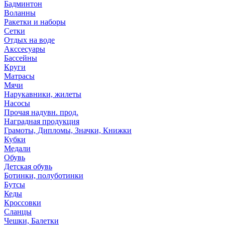
Бадминтон
Воланны
Ракетки и наборы
Сетки
Отдых на воде
Акссесуары
Бассейны
Круги
Матрасы
Мячи
Нарукавники, жилеты
Насосы
Прочая надувн. прод.
Наградная продукция
Грамоты, Дипломы, Значки, Книжки
Кубки
Медали
Обувь
Детская обувь
Ботинки, полуботинки
Бутсы
Кеды
Кроссовки
Сланцы
Чешки, Балетки