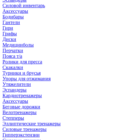
Силовой инвентарь
Аксессуары
Бодибары
Гантели
Гири
Грифы
Диски
Медицинболы
Перчатки
Пояса т/а
Ролики для пресса
Скакалки
Турники и брусья
Упоры для отжимания
Утяжелители
Эспандеры
Кардиотренажеры
Аксессуары
Беговые дорожки
Велотренажеры
Степперы
Эллиптические тренажеры
Силовые тренажеры
Гипперэкстензии