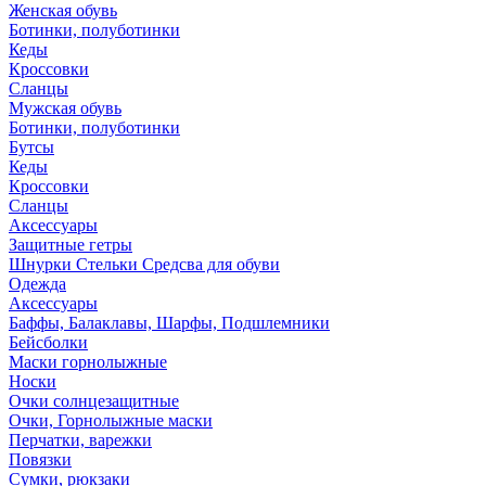
Женская обувь
Ботинки, полуботинки
Кеды
Кроссовки
Сланцы
Мужская обувь
Ботинки, полуботинки
Бутсы
Кеды
Кроссовки
Сланцы
Аксессуары
Защитные гетры
Шнурки Стельки Средсва для обуви
Одежда
Аксессуары
Баффы, Балаклавы, Шарфы, Подшлемники
Бейсболки
Маски горнолыжные
Носки
Очки солнцезащитные
Очки, Горнолыжные маски
Перчатки, варежки
Повязки
Сумки, рюкзаки