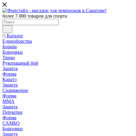
более 7 000 товаров для спорта
Каталог
Единоборства
Борьба
Борцовки
Трико
Рукопашный бой
Защита
Форма
Каратэ
Защита
Снаряжение
Форма
ММА
Защита
Перчатки
Форма
САМБО
Борцовки
Защита