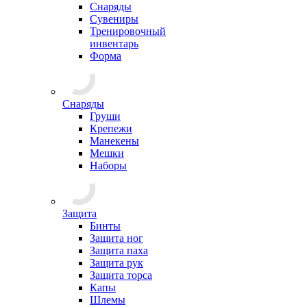
Снаряды
Сувениры
Тренировочный
инвентарь
Форма
Снаряды
Груши
Крепежи
Манекены
Мешки
Наборы
Защита
Бинты
Защита ног
Защита паха
Защита рук
Защита торса
Капы
Шлемы