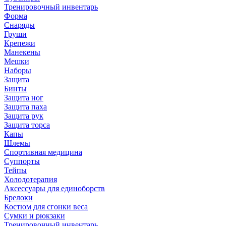
Тренировочный инвентарь
Форма
Снаряды
Груши
Крепежи
Манекены
Мешки
Наборы
Защита
Бинты
Защита ног
Защита паха
Защита рук
Защита торса
Капы
Шлемы
Спортивная медицина
Суппорты
Тейпы
Холодотерапия
Аксессуары для единоборств
Брелоки
Костюм для сгонки веса
Сумки и рюкзаки
Тренировочный инвентарь