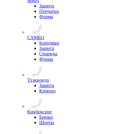
ММА
Защита
Перчатки
Форма
САМБО
Борцовки
Защита
Снаряды
Форма
Тхэквондо
Защита
Кимоно
Кикбоксинг
Брюки
Шорты