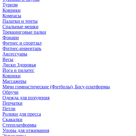
Туризм
Коврики
Компасы
Палатки и тенты
Спальные мешки
Треккинговые палки
Фонари
Фитнес и спортзал
Фитнес-инвентарь
Аксессуары
Весы
Диски Здоровья
Йога и пилатес
Коврики
Массажеры
Мячи гимнастические (Фитболы), Босу-платформы
Обручи
Одежда для похудения
Перчатки
Петли
Ролики для пресса
Скакалки
Степплатформы
Упоры для отжимания
Эспандеры