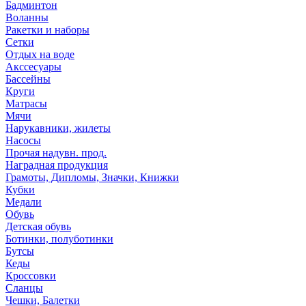
Бадминтон
Воланны
Ракетки и наборы
Сетки
Отдых на воде
Акссесуары
Бассейны
Круги
Матрасы
Мячи
Нарукавники, жилеты
Насосы
Прочая надувн. прод.
Наградная продукция
Грамоты, Дипломы, Значки, Книжки
Кубки
Медали
Обувь
Детская обувь
Ботинки, полуботинки
Бутсы
Кеды
Кроссовки
Сланцы
Чешки, Балетки