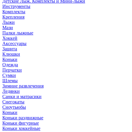
Детские Лыж. Комплекты и Мини-лыжи
Инструменты
Комплекты
Крепления
Лыжи
Мази
Палки лыжные
Хоккей
Аксессуары
Защита
Клюшки
Коньки
Одежда
Перчатки
Сумки
Шлемы
Зимние развлечения
Ледянки
Санки и матрасики
Снегокаты
Сноутьюбы
Коньки
Коньки раздвижные
Коньки фигурные
Коньки хоккейные