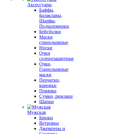
Аксессуары
Баффы,
Балаклавы,
Шарфы,
Подшлемники
Бейсболки
Маски
горнолыжные
Носки
Очки
солнцезащитные
Очки,
Горнолыжные
маски
Перчатки,
варежки
Повязки
Сумки, рюкзаки
Шапки
Мужская
Брюки
Ветровки
Джемперы и
Свитеры