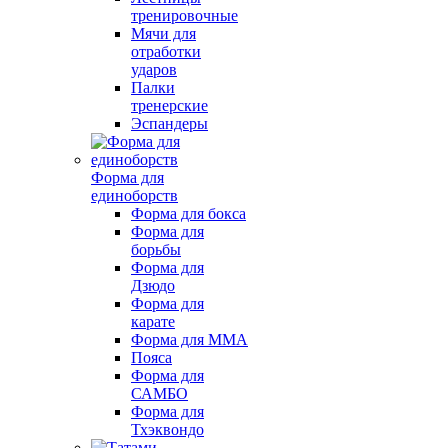
тренировочные
Мячи для
отработки
ударов
Палки
тренерские
Эспандеры
Форма для
единоборств
Форма для бокса
Форма для
борьбы
Форма для
Дзюдо
Форма для
карате
Форма для MMA
Пояса
Форма для
САМБО
Форма для
Тхэквондо