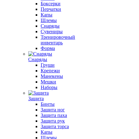
Боксерки
Перчатки
Капы
Шлемы
Снаряды
Сувениры
Тренировочный
инвентарь
Форма
Снаряды
Груши
Крепежи
Манекены
Мешки
Наборы
Защита
Бинты
Защита ног
Защита паха
Защита рук
Защита торса
Капы
Шлемы