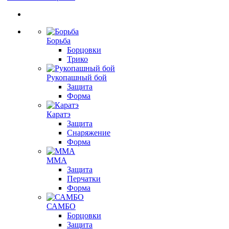
Борьба
Борцовки
Трико
Рукопашный бой
Защита
Форма
Каратэ
Защита
Снаряжение
Форма
ММА
Защита
Перчатки
Форма
САМБО
Борцовки
Защита