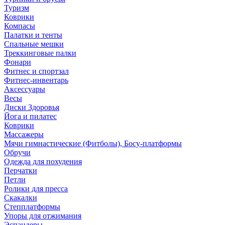
Туризм
Коврики
Компасы
Палатки и тенты
Спальные мешки
Треккинговые палки
Фонари
Фитнес и спортзал
Фитнес-инвентарь
Аксессуары
Весы
Диски Здоровья
Йога и пилатес
Коврики
Массажеры
Мячи гимнастические (Фитболы), Босу-платформы
Обручи
Одежда для похудения
Перчатки
Петли
Ролики для пресса
Скакалки
Степплатформы
Упоры для отжимания
Эспандеры