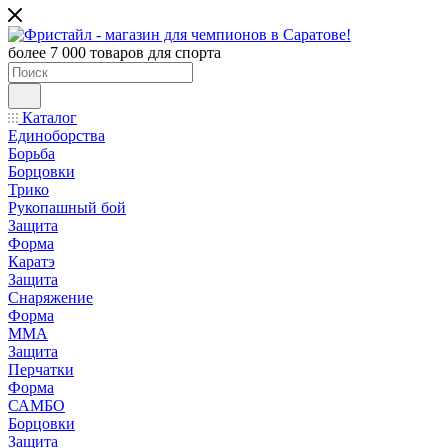
более 7 000 товаров для спорта
Каталог
Единоборства
Борьба
Борцовки
Трико
Рукопашный бой
Защита
Форма
Каратэ
Защита
Снаряжение
Форма
ММА
Защита
Перчатки
Форма
САМБО
Борцовки
Защита