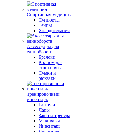
Спортивная медицина
Суппорты
Тейпы
Холодотерапия
Аксессуары для
единоборств
Брелоки
Костюм для
сгонки веса
Сумки и
рюкзаки
Тренировочный
инвентарь
Гантели
Лапы
Защита тренера
Макивары
Инвентарь
Лестницы