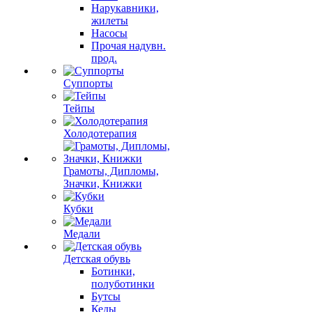
Нарукавники,
жилеты
Насосы
Прочая надувн.
прод.
Суппорты
Тейпы
Холодотерапия
Грамоты, Дипломы,
Значки, Книжки
Кубки
Медали
Детская обувь
Ботинки,
полуботинки
Бутсы
Кеды