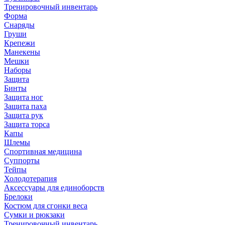
Тренировочный инвентарь
Форма
Снаряды
Груши
Крепежи
Манекены
Мешки
Наборы
Защита
Бинты
Защита ног
Защита паха
Защита рук
Защита торса
Капы
Шлемы
Спортивная медицина
Суппорты
Тейпы
Холодотерапия
Аксессуары для единоборств
Брелоки
Костюм для сгонки веса
Сумки и рюкзаки
Тренировочный инвентарь