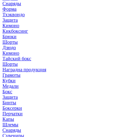
Снаряды
Форма
Тхэквондо
Защита
Кимоно
Кикбоксинг
Брюки
Шорты
Дзюдо
Кимоно
Тайский бокс
Шорты
Наградна продукция
Грамоты
Кубки
Медали
Бокс
Защита
Бинты
Боксерки
Перчатки
Капы
Шлемы
Снаряды
Сувениры