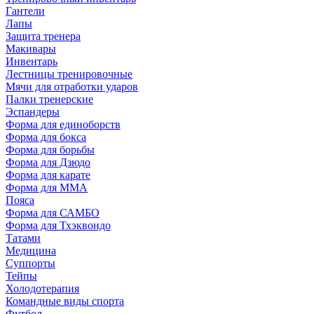
Гантели
Лапы
Защита тренера
Макивары
Инвентарь
Лестницы тренировочные
Мячи для отработки ударов
Палки тренерские
Эспандеры
Форма для единоборств
Форма для бокса
Форма для борьбы
Форма для Дзюдо
Форма для карате
Форма для MMA
Пояса
Форма для САМБО
Форма для Тхэквондо
Татами
Медицина
Суппорты
Тейпы
Холодотерапия
Командные виды спорта
Футбол