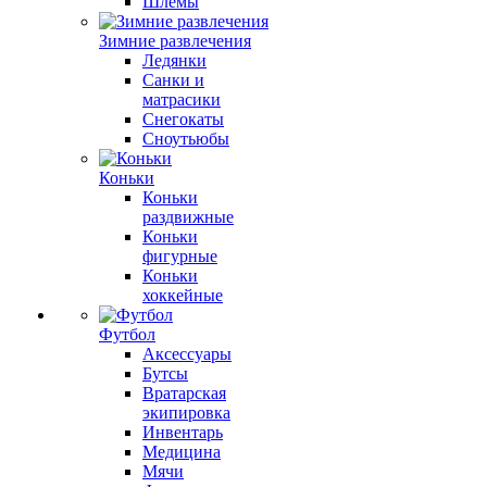
Шлемы
Зимние развлечения
Ледянки
Санки и
матрасики
Снегокаты
Сноутьюбы
Коньки
Коньки
раздвижные
Коньки
фигурные
Коньки
хоккейные
Футбол
Аксессуары
Бутсы
Вратарская
экипировка
Инвентарь
Медицина
Мячи