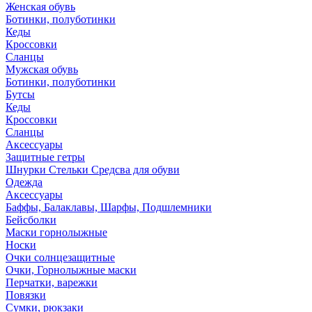
Женская обувь
Ботинки, полуботинки
Кеды
Кроссовки
Сланцы
Мужская обувь
Ботинки, полуботинки
Бутсы
Кеды
Кроссовки
Сланцы
Аксессуары
Защитные гетры
Шнурки Стельки Средсва для обуви
Одежда
Аксессуары
Баффы, Балаклавы, Шарфы, Подшлемники
Бейсболки
Маски горнолыжные
Носки
Очки солнцезащитные
Очки, Горнолыжные маски
Перчатки, варежки
Повязки
Сумки, рюкзаки