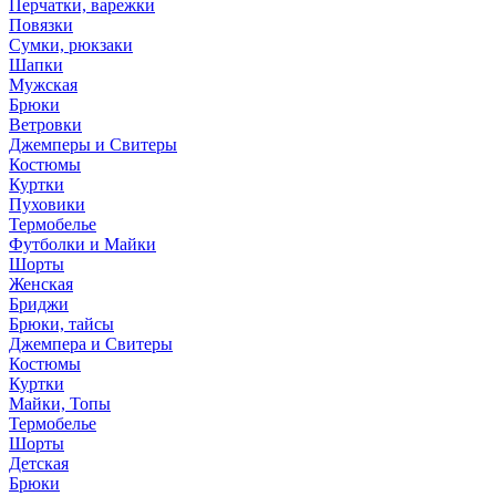
Перчатки, варежки
Повязки
Сумки, рюкзаки
Шапки
Мужская
Брюки
Ветровки
Джемперы и Свитеры
Костюмы
Куртки
Пуховики
Термобелье
Футболки и Майки
Шорты
Женская
Бриджи
Брюки, тайсы
Джемпера и Свитеры
Костюмы
Куртки
Майки, Топы
Термобелье
Шорты
Детская
Брюки