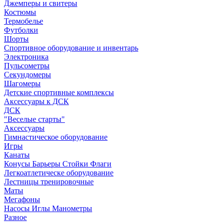
Джемперы и свитеры
Костюмы
Термобелье
Футболки
Шорты
Спортивное оборудование и инвентарь
Электроника
Пульсометры
Секундомеры
Шагомеры
Детские спортивные комплексы
Аксессуары к ДСК
ДСК
"Веселые старты"
Аксессуары
Гимнастическое оборудование
Игры
Канаты
Конусы Барьеры Стойки Флаги
Легкоатлетическе оборудование
Лестницы тренировочные
Маты
Мегафоны
Насосы Иглы Манометры
Разное