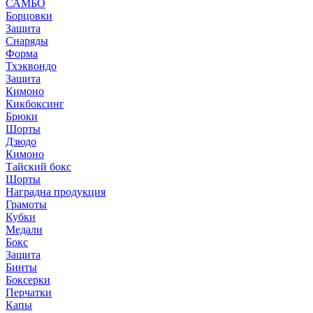
САМБО
Борцовки
Защита
Снаряды
Форма
Тхэквондо
Защита
Кимоно
Кикбоксинг
Брюки
Шорты
Дзюдо
Кимоно
Тайский бокс
Шорты
Наградна продукция
Грамоты
Кубки
Медали
Бокс
Защита
Бинты
Боксерки
Перчатки
Капы