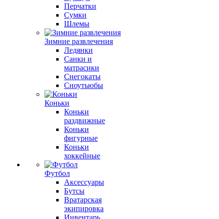
Перчатки
Сумки
Шлемы
Зимние развлечения
Ледянки
Санки и
матрасики
Снегокаты
Сноутьюбы
Коньки
Коньки
раздвижные
Коньки
фигурные
Коньки
хоккейные
Футбол
Аксессуары
Бутсы
Вратарская
экипировка
Инвентарь