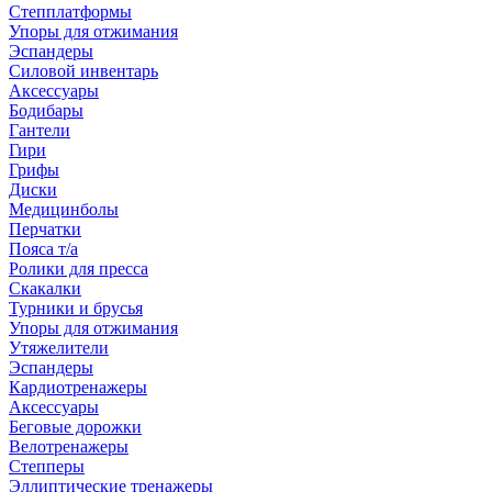
Степплатформы
Упоры для отжимания
Эспандеры
Силовой инвентарь
Аксессуары
Бодибары
Гантели
Гири
Грифы
Диски
Медицинболы
Перчатки
Пояса т/а
Ролики для пресса
Скакалки
Турники и брусья
Упоры для отжимания
Утяжелители
Эспандеры
Кардиотренажеры
Аксессуары
Беговые дорожки
Велотренажеры
Степперы
Эллиптические тренажеры