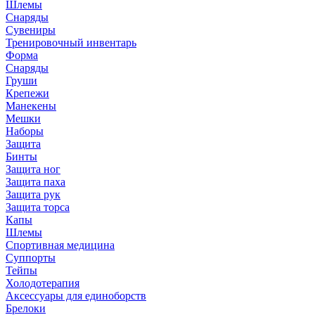
Шлемы
Снаряды
Сувениры
Тренировочный инвентарь
Форма
Снаряды
Груши
Крепежи
Манекены
Мешки
Наборы
Защита
Бинты
Защита ног
Защита паха
Защита рук
Защита торса
Капы
Шлемы
Спортивная медицина
Суппорты
Тейпы
Холодотерапия
Аксессуары для единоборств
Брелоки