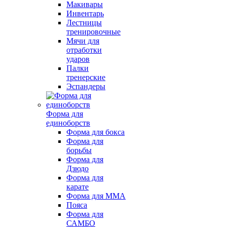
Макивары
Инвентарь
Лестницы
тренировочные
Мячи для
отработки
ударов
Палки
тренерские
Эспандеры
Форма для
единоборств
Форма для бокса
Форма для
борьбы
Форма для
Дзюдо
Форма для
карате
Форма для MMA
Пояса
Форма для
САМБО