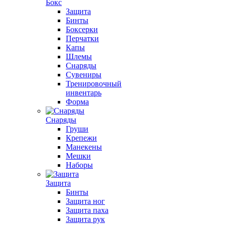
Бокс
Защита
Бинты
Боксерки
Перчатки
Капы
Шлемы
Снаряды
Сувениры
Тренировочный
инвентарь
Форма
Снаряды
Груши
Крепежи
Манекены
Мешки
Наборы
Защита
Бинты
Защита ног
Защита паха
Защита рук