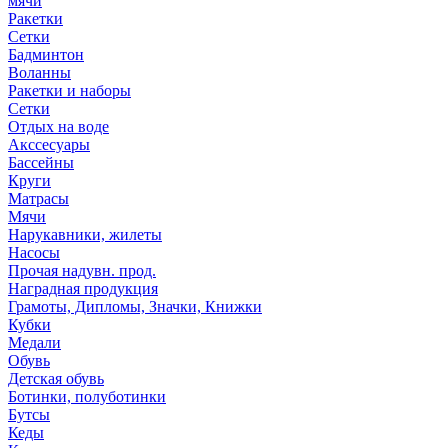
мячи
Ракетки
Сетки
Бадминтон
Воланны
Ракетки и наборы
Сетки
Отдых на воде
Акссесуары
Бассейны
Круги
Матрасы
Мячи
Нарукавники, жилеты
Насосы
Прочая надувн. прод.
Наградная продукция
Грамоты, Дипломы, Значки, Книжки
Кубки
Медали
Обувь
Детская обувь
Ботинки, полуботинки
Бутсы
Кеды