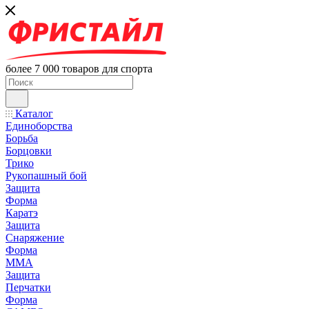
более 7 000 товаров для спорта
Каталог
Единоборства
Борьба
Борцовки
Трико
Рукопашный бой
Защита
Форма
Каратэ
Защита
Снаряжение
Форма
ММА
Защита
Перчатки
Форма