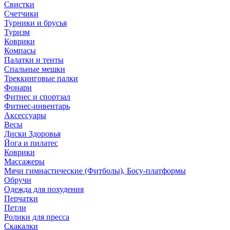
Свистки
Счетчики
Турники и брусья
Туризм
Коврики
Компасы
Палатки и тенты
Спальные мешки
Треккинговые палки
Фонари
Фитнес и спортзал
Фитнес-инвентарь
Аксессуары
Весы
Диски Здоровья
Йога и пилатес
Коврики
Массажеры
Мячи гимнастические (Фитболы), Босу-платформы
Обручи
Одежда для похудения
Перчатки
Петли
Ролики для пресса
Скакалки