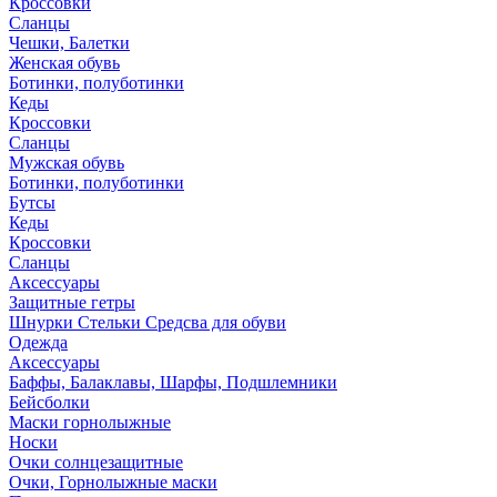
Кроссовки
Сланцы
Чешки, Балетки
Женская обувь
Ботинки, полуботинки
Кеды
Кроссовки
Сланцы
Мужская обувь
Ботинки, полуботинки
Бутсы
Кеды
Кроссовки
Сланцы
Аксессуары
Защитные гетры
Шнурки Стельки Средсва для обуви
Одежда
Аксессуары
Баффы, Балаклавы, Шарфы, Подшлемники
Бейсболки
Маски горнолыжные
Носки
Очки солнцезащитные
Очки, Горнолыжные маски