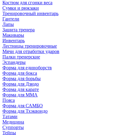
Костюм для сгонки веса
Сумки и рюкзаки
Тренировочный инвентарь
Гантели
Лапы
Защита тренера
Макивары
Инвентарь
Лестницы тренировочные
Мячи для отработки ударов
Палки тренерские
Эспандеры
Форма для единоборств
Форма для бокса
Форма для борьбы
Форма для Дзюдо
Форма для карате
Форма для MMA
Пояса
Форма для САМБО
Форма для Тхэквондо
Татами
Медицина
Суппорты
Тейпы