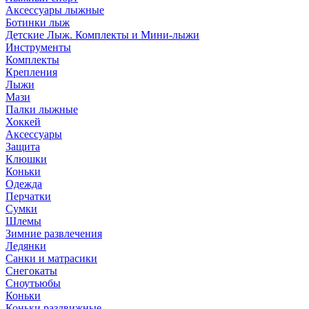
Аксессуары лыжные
Ботинки лыж
Детские Лыж. Комплекты и Мини-лыжи
Инструменты
Комплекты
Крепления
Лыжи
Мази
Палки лыжные
Хоккей
Аксессуары
Защита
Клюшки
Коньки
Одежда
Перчатки
Сумки
Шлемы
Зимние развлечения
Ледянки
Санки и матрасики
Снегокаты
Сноутьюбы
Коньки
Коньки раздвижные