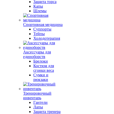
Защита торса
Капы
Шлемы
Спортивная медицина
Суппорты
Тейпы
Холодотерапия
Аксессуары для
единоборств
Брелоки
Костюм для
сгонки веса
Сумки и
рюкзаки
Тренировочный
инвентарь
Гантели
Лапы
Защита тренера