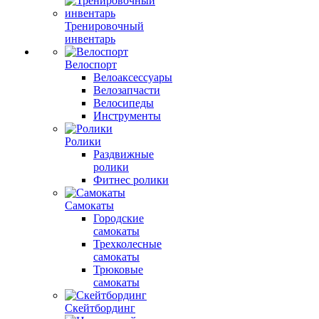
Тренировочный
инвентарь
Велоспорт
Велоаксессуары
Велозапчасти
Велосипеды
Инструменты
Ролики
Раздвижные
ролики
Фитнес ролики
Самокаты
Городские
самокаты
Трехколесные
самокаты
Трюковые
самокаты
Скейтбординг