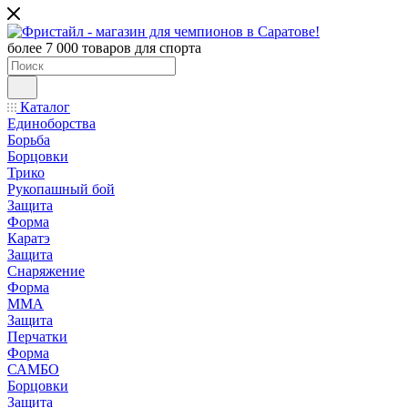
более 7 000 товаров для спорта
Каталог
Единоборства
Борьба
Борцовки
Трико
Рукопашный бой
Защита
Форма
Каратэ
Защита
Снаряжение
Форма
ММА
Защита
Перчатки
Форма
САМБО
Борцовки
Защита