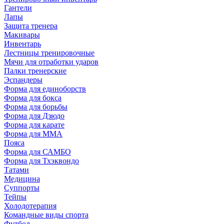
Гантели
Лапы
Защита тренера
Макивары
Инвентарь
Лестницы тренировочные
Мячи для отработки ударов
Палки тренерские
Эспандеры
Форма для единоборств
Форма для бокса
Форма для борьбы
Форма для Дзюдо
Форма для карате
Форма для MMA
Пояса
Форма для САМБО
Форма для Тхэквондо
Татами
Медицина
Суппорты
Тейпы
Холодотерапия
Командные виды спорта
Футбол