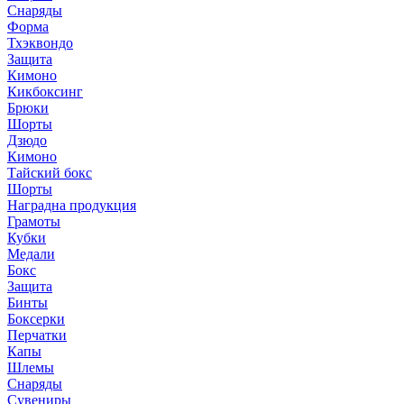
Снаряды
Форма
Тхэквондо
Защита
Кимоно
Кикбоксинг
Брюки
Шорты
Дзюдо
Кимоно
Тайский бокс
Шорты
Наградна продукция
Грамоты
Кубки
Медали
Бокс
Защита
Бинты
Боксерки
Перчатки
Капы
Шлемы
Снаряды
Сувениры