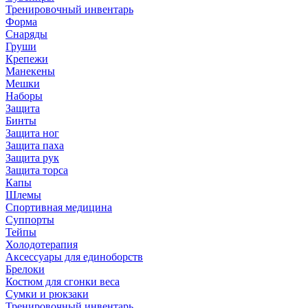
Тренировочный инвентарь
Форма
Снаряды
Груши
Крепежи
Манекены
Мешки
Наборы
Защита
Бинты
Защита ног
Защита паха
Защита рук
Защита торса
Капы
Шлемы
Спортивная медицина
Суппорты
Тейпы
Холодотерапия
Аксессуары для единоборств
Брелоки
Костюм для сгонки веса
Сумки и рюкзаки
Тренировочный инвентарь