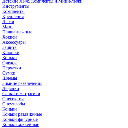
Детские Лыж. Комплекты и Мини-лыжи
Инструменты
Комплекты
Крепления
Лыжи
Мази
Палки лыжные
Хоккей
Аксессуары
Защита
Клюшки
Коньки
Одежда
Перчатки
Сумки
Шлемы
Зимние развлечения
Ледянки
Санки и матрасики
Снегокаты
Сноутьюбы
Коньки
Коньки раздвижные
Коньки фигурные
Коньки хоккейные