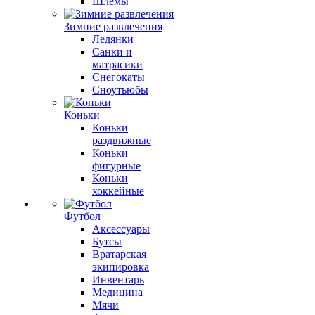
Шлемы
Зимние развлечения
Ледянки
Санки и
матрасики
Снегокаты
Сноутьюбы
Коньки
Коньки
раздвижные
Коньки
фигурные
Коньки
хоккейные
Футбол
Аксессуары
Бутсы
Вратарская
экипировка
Инвентарь
Медицина
Мячи