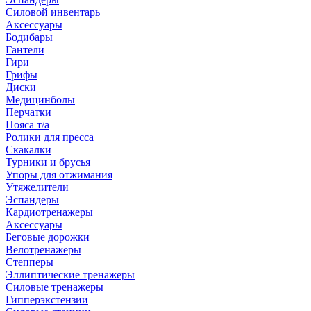
Силовой инвентарь
Аксессуары
Бодибары
Гантели
Гири
Грифы
Диски
Медицинболы
Перчатки
Пояса т/а
Ролики для пресса
Скакалки
Турники и брусья
Упоры для отжимания
Утяжелители
Эспандеры
Кардиотренажеры
Аксессуары
Беговые дорожки
Велотренажеры
Степперы
Эллиптические тренажеры
Силовые тренажеры
Гипперэкстензии