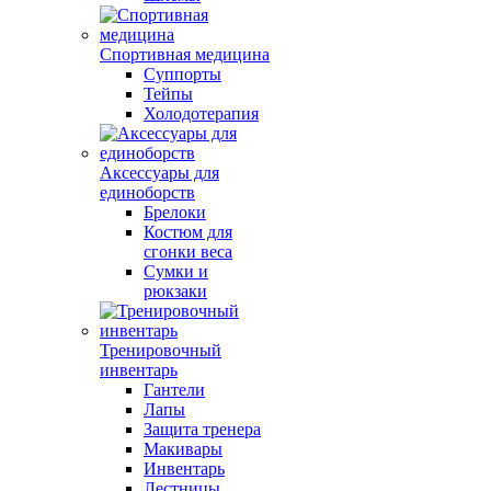
Спортивная медицина
Суппорты
Тейпы
Холодотерапия
Аксессуары для
единоборств
Брелоки
Костюм для
сгонки веса
Сумки и
рюкзаки
Тренировочный
инвентарь
Гантели
Лапы
Защита тренера
Макивары
Инвентарь
Лестницы