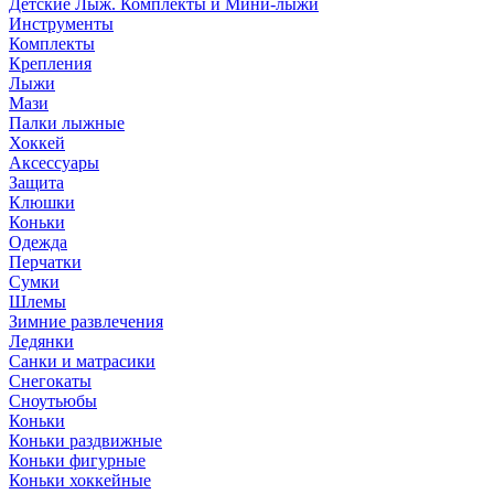
Детские Лыж. Комплекты и Мини-лыжи
Инструменты
Комплекты
Крепления
Лыжи
Мази
Палки лыжные
Хоккей
Аксессуары
Защита
Клюшки
Коньки
Одежда
Перчатки
Сумки
Шлемы
Зимние развлечения
Ледянки
Санки и матрасики
Снегокаты
Сноутьюбы
Коньки
Коньки раздвижные
Коньки фигурные
Коньки хоккейные