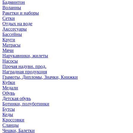
Бадминтон
Воланны
Ракетки и наборы
Сетки
Отдых на воде
Акссесуары
Бассейны
Круги
Матрасы
Мячи
Нарукавники, жилеты
Насосы
Прочая надувн. прод.
Наградная продукция
Грамоты, Дипломы, Значки, Книжки
Кубки
Медали
Обувь
Детская обувь
Ботинки, полуботинки
Бутсы
Кеды
Кроссовки
Сланцы
Чешки, Балетки