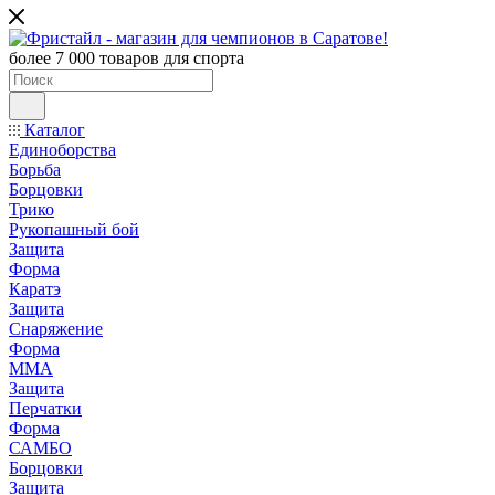
более 7 000 товаров для спорта
Каталог
Единоборства
Борьба
Борцовки
Трико
Рукопашный бой
Защита
Форма
Каратэ
Защита
Снаряжение
Форма
ММА
Защита
Перчатки
Форма
САМБО
Борцовки
Защита