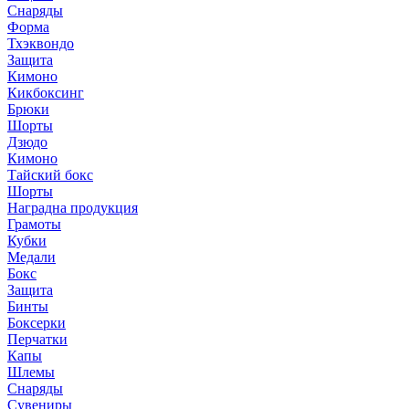
Снаряды
Форма
Тхэквондо
Защита
Кимоно
Кикбоксинг
Брюки
Шорты
Дзюдо
Кимоно
Тайский бокс
Шорты
Наградна продукция
Грамоты
Кубки
Медали
Бокс
Защита
Бинты
Боксерки
Перчатки
Капы
Шлемы
Снаряды
Сувениры