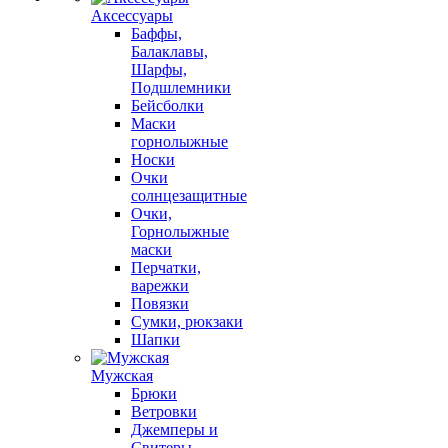
Аксессуары
Баффы,
Балаклавы,
Шарфы,
Подшлемники
Бейсболки
Маски
горнолыжные
Носки
Очки
солнцезащитные
Очки,
Горнолыжные
маски
Перчатки,
варежки
Повязки
Сумки, рюкзаки
Шапки
Мужская
Брюки
Ветровки
Джемперы и
Свитеры