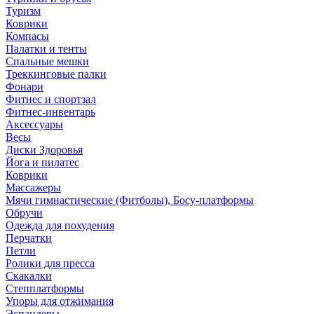
Туризм
Коврики
Компасы
Палатки и тенты
Спальные мешки
Треккинговые палки
Фонари
Фитнес и спортзал
Фитнес-инвентарь
Аксессуары
Весы
Диски Здоровья
Йога и пилатес
Коврики
Массажеры
Мячи гимнастические (Фитболы), Босу-платформы
Обручи
Одежда для похудения
Перчатки
Петли
Ролики для пресса
Скакалки
Степплатформы
Упоры для отжимания
Эспандеры