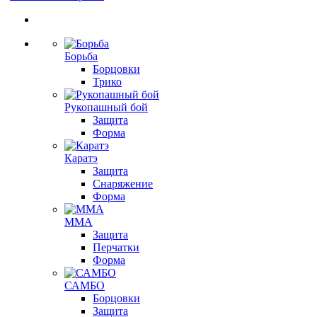
Борьба
Борцовки
Трико
Рукопашный бой
Защита
Форма
Каратэ
Защита
Снаряжение
Форма
ММА
Защита
Перчатки
Форма
САМБО
Борцовки
Защита