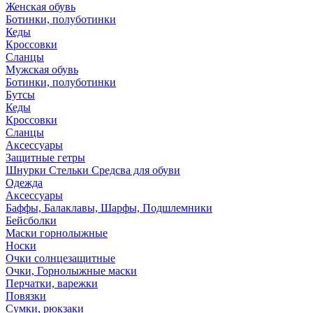
Женская обувь
Ботинки, полуботинки
Кеды
Кроссовки
Сланцы
Мужская обувь
Ботинки, полуботинки
Бутсы
Кеды
Кроссовки
Сланцы
Аксессуары
Защитные гетры
Шнурки Стельки Средсва для обуви
Одежда
Аксессуары
Баффы, Балаклавы, Шарфы, Подшлемники
Бейсболки
Маски горнолыжные
Носки
Очки солнцезащитные
Очки, Горнолыжные маски
Перчатки, варежки
Повязки
Сумки, рюкзаки