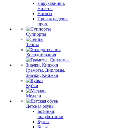
Нарукавники,
жилеты
Насосы
Прочая надувн.
прод.
Суппорты
Тейпы
Холодотерапия
Грамоты, Дипломы,
Значки, Книжки
Кубки
Медали
Детская обувь
Ботинки,
полуботинки
Бутсы
Кеды