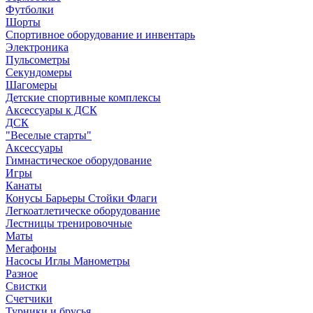
Футболки
Шорты
Спортивное оборудование и инвентарь
Электроника
Пульсометры
Секундомеры
Шагомеры
Детские спортивные комплексы
Аксессуары к ДСК
ДСК
"Веселые старты"
Аксессуары
Гимнастическое оборудование
Игры
Канаты
Конусы Барьеры Стойки Флаги
Легкоатлетическе оборудование
Лестницы тренировочные
Маты
Мегафоны
Насосы Иглы Манометры
Разное
Свистки
Счетчики
Турники и брусья