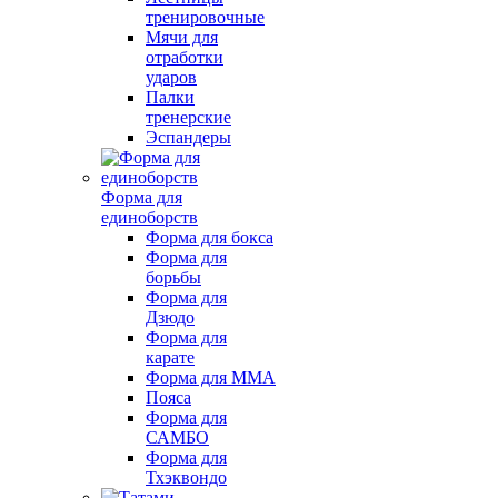
тренировочные
Мячи для
отработки
ударов
Палки
тренерские
Эспандеры
Форма для
единоборств
Форма для бокса
Форма для
борьбы
Форма для
Дзюдо
Форма для
карате
Форма для MMA
Пояса
Форма для
САМБО
Форма для
Тхэквондо