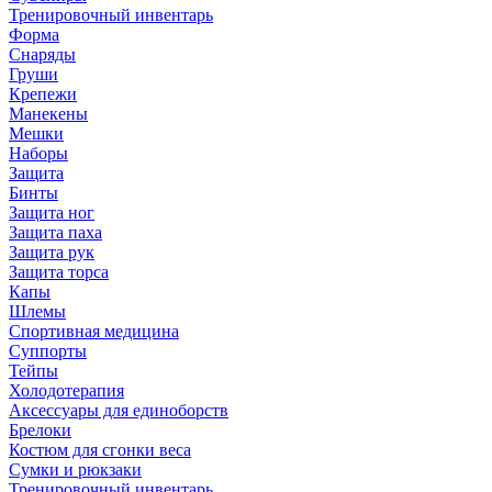
Тренировочный инвентарь
Форма
Снаряды
Груши
Крепежи
Манекены
Мешки
Наборы
Защита
Бинты
Защита ног
Защита паха
Защита рук
Защита торса
Капы
Шлемы
Спортивная медицина
Суппорты
Тейпы
Холодотерапия
Аксессуары для единоборств
Брелоки
Костюм для сгонки веса
Сумки и рюкзаки
Тренировочный инвентарь