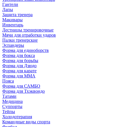
Гантели
Лапы
Защита тренера
Макивары
Инвентарь
Лестницы тренировочные
Мячи для отработки ударов
Палки тренерские
Эспандеры
Форма для единоборств
Форма для бокса
Форма для борьбы
Форма для Дзюдо
Форма для карате
Форма для MMA
Пояса
Форма для САМБО
Форма для Тхэквондо
Татами
Медицина
Суппорты
Тейпы
Холодотерапия
Командные виды спорта
Футбол