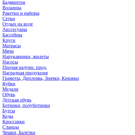
Бадминтон
Воланны
Ракетки и наборы
Сетки
Отдых на воде
Акссесуары
Бассейны
Круги
Матрасы
Мячи
Нарукавники, жилеты
Насосы
Прочая надувн. прод.
Наградная продукция
Грамоты, Дипломы, Значки, Книжки
Кубки
Медали
Обувь
Детская обувь
Ботинки, полуботинки
Бутсы
Кеды
Кроссовки
Сланцы
Чешки, Балетки