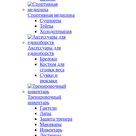
Спортивная медицина
Суппорты
Тейпы
Холодотерапия
Аксессуары для
единоборств
Брелоки
Костюм для
сгонки веса
Сумки и
рюкзаки
Тренировочный
инвентарь
Гантели
Лапы
Защита тренера
Макивары
Инвентарь
Лестницы