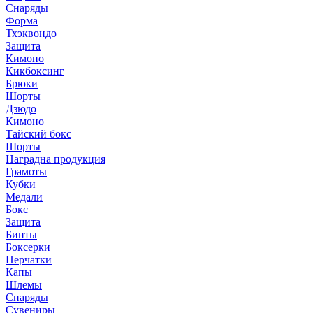
Снаряды
Форма
Тхэквондо
Защита
Кимоно
Кикбоксинг
Брюки
Шорты
Дзюдо
Кимоно
Тайский бокс
Шорты
Наградна продукция
Грамоты
Кубки
Медали
Бокс
Защита
Бинты
Боксерки
Перчатки
Капы
Шлемы
Снаряды
Сувениры