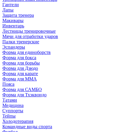
Гантели
Лапы
Защита тренера
Макивары
Инвентарь
Лестницы тренировочные
Мячи для отработки ударов
Палки тренерские
Эспандеры
Форма для единоборств
Форма для бокса
Форма для борьбы
Форма для Дзюдо
Форма для карате
Форма для MMA
Пояса
Форма для САМБО
Форма для Тхэквондо
Татами
Медицина
Суппорты
Тейпы
Холодотерапия
Командные виды спорта
Футбол