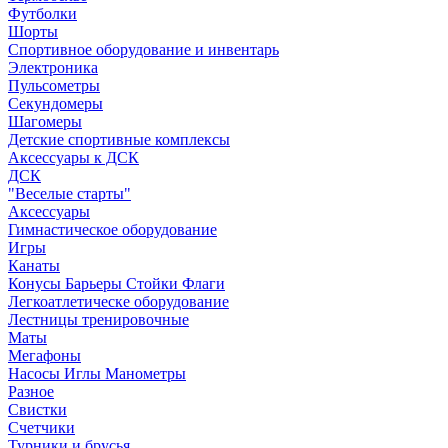
Футболки
Шорты
Спортивное оборудование и инвентарь
Электроника
Пульсометры
Секундомеры
Шагомеры
Детские спортивные комплексы
Аксессуары к ДСК
ДСК
"Веселые старты"
Аксессуары
Гимнастическое оборудование
Игры
Канаты
Конусы Барьеры Стойки Флаги
Легкоатлетическе оборудование
Лестницы тренировочные
Маты
Мегафоны
Насосы Иглы Манометры
Разное
Свистки
Счетчики
Турники и брусья