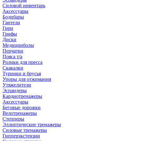
Силовой инвентарь
Аксессуары
Бодибары
Гантели
Гири
Грифы
Диски
Медицинболы
Перчатки
Пояса т/а
Ролики для пресса
Скакалки
Турники и брусья
Упоры для отжимания
Утяжелители
Эспандеры
Кардиотренажеры
Аксессуары
Беговые дорожки
Велотренажеры
Степперы
Эллиптические тренажеры
Силовые тренажеры
Гипперэкстензии