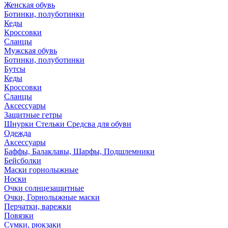
Женская обувь
Ботинки, полуботинки
Кеды
Кроссовки
Сланцы
Мужская обувь
Ботинки, полуботинки
Бутсы
Кеды
Кроссовки
Сланцы
Аксессуары
Защитные гетры
Шнурки Стельки Средсва для обуви
Одежда
Аксессуары
Баффы, Балаклавы, Шарфы, Подшлемники
Бейсболки
Маски горнолыжные
Носки
Очки солнцезащитные
Очки, Горнолыжные маски
Перчатки, варежки
Повязки
Сумки, рюкзаки