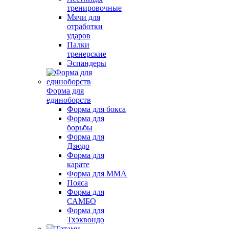
тренировочные
Мячи для
отработки
ударов
Палки
тренерские
Эспандеры
Форма для
единоборств
Форма для бокса
Форма для
борьбы
Форма для
Дзюдо
Форма для
карате
Форма для MMA
Пояса
Форма для
САМБО
Форма для
Тхэквондо