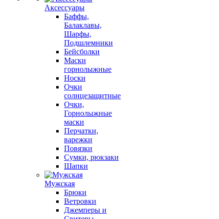
Аксессуары
Баффы,
Балаклавы,
Шарфы,
Подшлемники
Бейсболки
Маски
горнолыжные
Носки
Очки
солнцезащитные
Очки,
Горнолыжные
маски
Перчатки,
варежки
Повязки
Сумки, рюкзаки
Шапки
Мужская
Брюки
Ветровки
Джемперы и
Свитеры