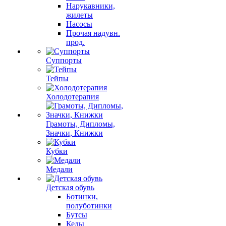
Нарукавники,
жилеты
Насосы
Прочая надувн.
прод.
Суппорты
Тейпы
Холодотерапия
Грамоты, Дипломы,
Значки, Книжки
Кубки
Медали
Детская обувь
Ботинки,
полуботинки
Бутсы
Кеды