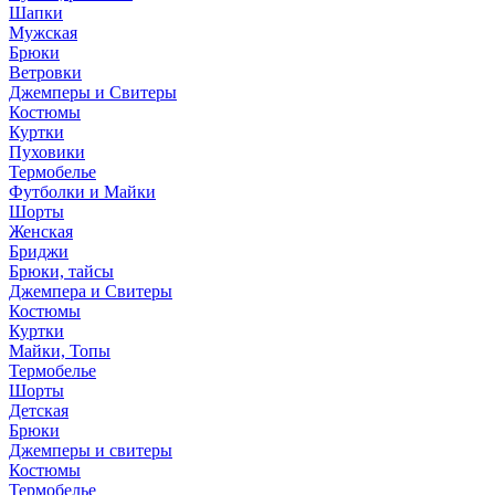
Шапки
Мужская
Брюки
Ветровки
Джемперы и Свитеры
Костюмы
Куртки
Пуховики
Термобелье
Футболки и Майки
Шорты
Женская
Бриджи
Брюки, тайсы
Джемпера и Свитеры
Костюмы
Куртки
Майки, Топы
Термобелье
Шорты
Детская
Брюки
Джемперы и свитеры
Костюмы
Термобелье