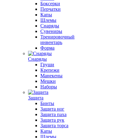
Боксерки
Перчатки
Капы
Шлемы
Снаряды
Сувениры
Тренировочный
инвентарь
Форма
Снаряды
Груши
Крепежи
Манекены
Мешки
Наборы
Защита
Бинты
Защита ног
Защита паха
Защита рук
Защита торса
Капы
Шлемы