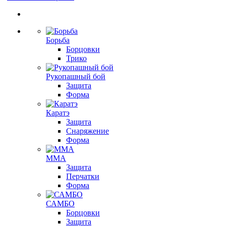
Борьба
Борцовки
Трико
Рукопашный бой
Защита
Форма
Каратэ
Защита
Снаряжение
Форма
ММА
Защита
Перчатки
Форма
САМБО
Борцовки
Защита