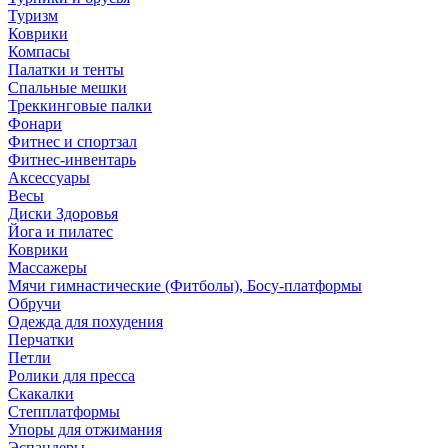
Туризм
Коврики
Компасы
Палатки и тенты
Спальные мешки
Треккинговые палки
Фонари
Фитнес и спортзал
Фитнес-инвентарь
Аксессуары
Весы
Диски Здоровья
Йога и пилатес
Коврики
Массажеры
Мячи гимнастические (Фитболы), Босу-платформы
Обручи
Одежда для похудения
Перчатки
Петли
Ролики для пресса
Скакалки
Степплатформы
Упоры для отжимания
Эспандеры