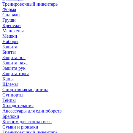
Тренировочный инвентарь
Форма
Снаряды
Груши
Крепежи
Манекены
Мешки
Наборы
Защита
Бинты
Защита ног
Защита паха
Защита рук
Защита торса
Капы
Шлемы
Спортивная медицина
Суппорты
Тейпы
Холодотерапия
Аксессуары для единоборств
Брелоки
Костюм для сгонки веса
Сумки и рюкзаки
Тренировочный инвентарь