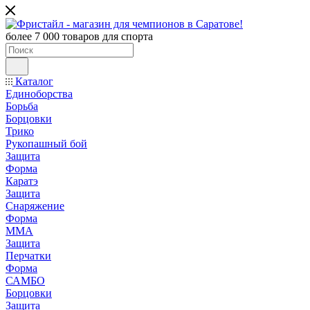
более 7 000 товаров для спорта
Каталог
Единоборства
Борьба
Борцовки
Трико
Рукопашный бой
Защита
Форма
Каратэ
Защита
Снаряжение
Форма
ММА
Защита
Перчатки
Форма
САМБО
Борцовки
Защита