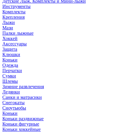
Детские Лыж. Комплекты и Мини-лыжи
Инструменты
Комплекты
Крепления
Лыжи
Мази
Палки лыжные
Хоккей
Аксессуары
Защита
Клюшки
Коньки
Одежда
Перчатки
Сумки
Шлемы
Зимние развлечения
Ледянки
Санки и матрасики
Снегокаты
Сноутьюбы
Коньки
Коньки раздвижные
Коньки фигурные
Коньки хоккейные