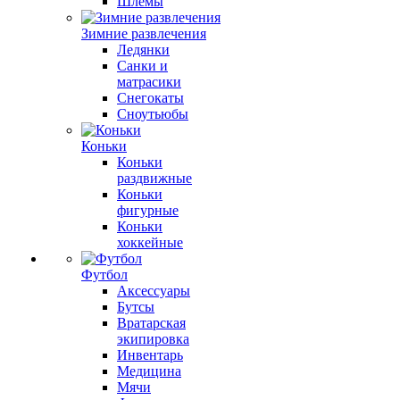
Шлемы
Зимние развлечения
Ледянки
Санки и
матрасики
Снегокаты
Сноутьюбы
Коньки
Коньки
раздвижные
Коньки
фигурные
Коньки
хоккейные
Футбол
Аксессуары
Бутсы
Вратарская
экипировка
Инвентарь
Медицина
Мячи