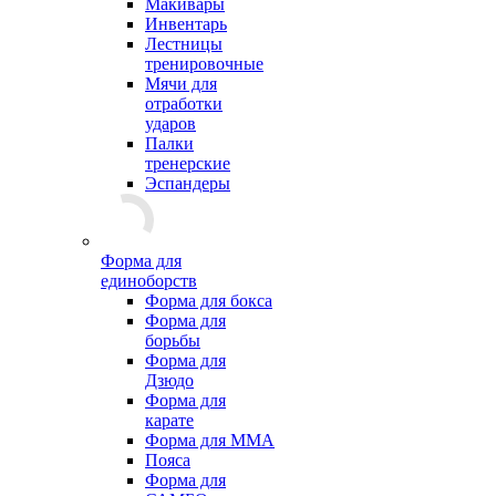
Макивары
Инвентарь
Лестницы
тренировочные
Мячи для
отработки
ударов
Палки
тренерские
Эспандеры
Форма для
единоборств
Форма для бокса
Форма для
борьбы
Форма для
Дзюдо
Форма для
карате
Форма для MMA
Пояса
Форма для