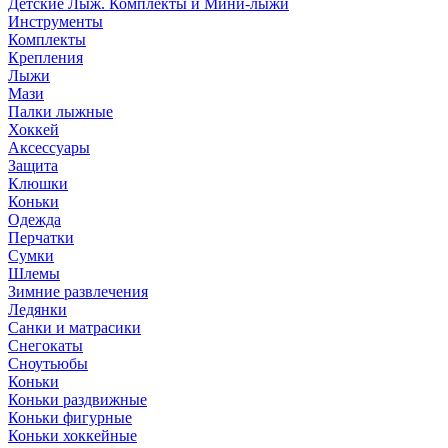
Детские Лыж. Комплекты и Мини-лыжи
Инструменты
Комплекты
Крепления
Лыжи
Мази
Палки лыжные
Хоккей
Аксессуары
Защита
Клюшки
Коньки
Одежда
Перчатки
Сумки
Шлемы
Зимние развлечения
Ледянки
Санки и матрасики
Снегокаты
Сноутьюбы
Коньки
Коньки раздвижные
Коньки фигурные
Коньки хоккейные