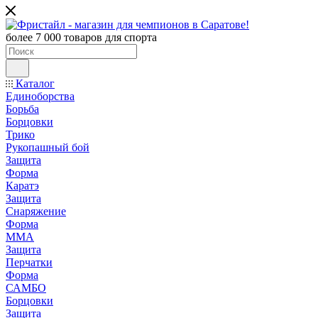
более 7 000 товаров для спорта
Каталог
Единоборства
Борьба
Борцовки
Трико
Рукопашный бой
Защита
Форма
Каратэ
Защита
Снаряжение
Форма
ММА
Защита
Перчатки
Форма
САМБО
Борцовки
Защита