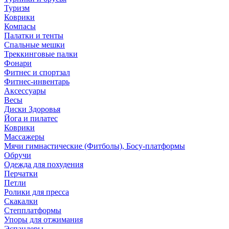
Туризм
Коврики
Компасы
Палатки и тенты
Спальные мешки
Треккинговые палки
Фонари
Фитнес и спортзал
Фитнес-инвентарь
Аксессуары
Весы
Диски Здоровья
Йога и пилатес
Коврики
Массажеры
Мячи гимнастические (Фитболы), Босу-платформы
Обручи
Одежда для похудения
Перчатки
Петли
Ролики для пресса
Скакалки
Степплатформы
Упоры для отжимания
Эспандеры