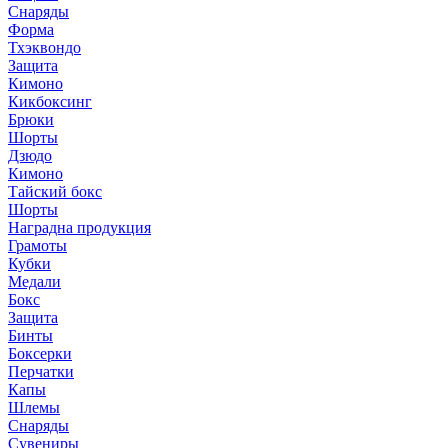
Снаряды
Форма
Тхэквондо
Защита
Кимоно
Кикбоксинг
Брюки
Шорты
Дзюдо
Кимоно
Тайский бокс
Шорты
Наградна продукция
Грамоты
Кубки
Медали
Бокс
Защита
Бинты
Боксерки
Перчатки
Капы
Шлемы
Снаряды
Сувениры