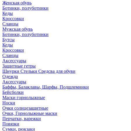
Женская обувь
Ботинки, полуботинки
Кеды
Кроссовки
Сланцы
Мужская обувь
Ботинки, полуботинки
Бутсы
Кеды
Кроссовки
Сланцы
Аксессуары
Защитные гетры
Шнурки Стельки Средсва для обуви
Одежда
Аксессуары
Баффы, Балаклавы, Шарфы, Подшлемники
Бейсболки
Маски горнолыжные
Носки
Очки солнцезащитные
Очки, Горнолыжные маски
Перчатки, варежки
Повязки
Сумки, рюкзаки