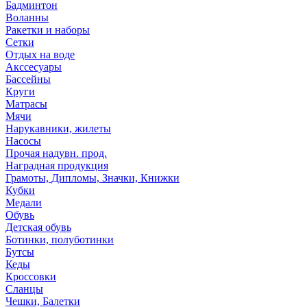
Бадминтон
Воланны
Ракетки и наборы
Сетки
Отдых на воде
Акссесуары
Бассейны
Круги
Матрасы
Мячи
Нарукавники, жилеты
Насосы
Прочая надувн. прод.
Наградная продукция
Грамоты, Дипломы, Значки, Книжки
Кубки
Медали
Обувь
Детская обувь
Ботинки, полуботинки
Бутсы
Кеды
Кроссовки
Сланцы
Чешки, Балетки