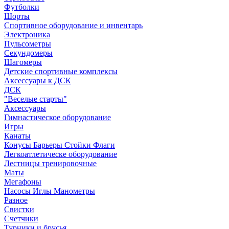
Футболки
Шорты
Спортивное оборудование и инвентарь
Электроника
Пульсометры
Секундомеры
Шагомеры
Детские спортивные комплексы
Аксессуары к ДСК
ДСК
"Веселые старты"
Аксессуары
Гимнастическое оборудование
Игры
Канаты
Конусы Барьеры Стойки Флаги
Легкоатлетическе оборудование
Лестницы тренировочные
Маты
Мегафоны
Насосы Иглы Манометры
Разное
Свистки
Счетчики
Турники и брусья