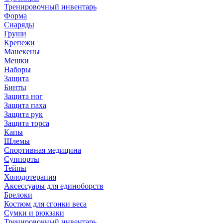
Тренировочный инвентарь
Форма
Снаряды
Груши
Крепежи
Манекены
Мешки
Наборы
Защита
Бинты
Защита ног
Защита паха
Защита рук
Защита торса
Капы
Шлемы
Спортивная медицина
Суппорты
Тейпы
Холодотерапия
Аксессуары для единоборств
Брелоки
Костюм для сгонки веса
Сумки и рюкзаки
Тренировочный инвентарь