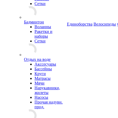
Сетки
Бадминтон
Единоборства
Велосипеды
Воланны
Ракетки и
наборы
Сетки
Отдых на воде
Акссесуары
Бассейны
Круги
Матрасы
Мячи
Нарукавники,
жилеты
Насосы
Прочая надувн.
прод.