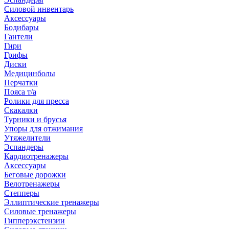
Силовой инвентарь
Аксессуары
Бодибары
Гантели
Гири
Грифы
Диски
Медицинболы
Перчатки
Пояса т/а
Ролики для пресса
Скакалки
Турники и брусья
Упоры для отжимания
Утяжелители
Эспандеры
Кардиотренажеры
Аксессуары
Беговые дорожки
Велотренажеры
Степперы
Эллиптические тренажеры
Силовые тренажеры
Гипперэкстензии