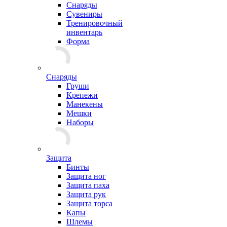
Снаряды
Сувениры
Тренировочный
инвентарь
Форма
Снаряды
Груши
Крепежи
Манекены
Мешки
Наборы
Защита
Бинты
Защита ног
Защита паха
Защита рук
Защита торса
Капы
Шлемы