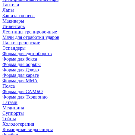
Гантели
Лапы
Защита тренера
Макивары
Инвентарь
Лестницы тренировочные
Мячи для отработки ударов
Палки тренерские
Эспандеры
Форма для единоборств
Форма для бокса
Форма для борьбы
Форма для Дзюдо
Форма для карате
Форма для MMA
Пояса
Форма для САМБО
Форма для Тхэквондо
Татами
Медицина
Суппорты
Тейпы
Холодотерапия
Командные виды спорта
Футбол