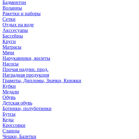
Бадминтон
Воланны
Ракетки и наборы
Сетки
Отдых на воде
Акссесуары
Бассейны
Круги
Матрасы
Мячи
Нарукавники, жилеты
Насосы
Прочая надувн. прод.
Наградная продукция
Грамоты, Дипломы, Значки, Книжки
Кубки
Медали
Обувь
Детская обувь
Ботинки, полуботинки
Бутсы
Кеды
Кроссовки
Сланцы
Чешки, Балетки