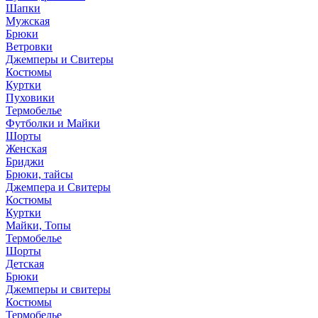
Шапки
Мужская
Брюки
Ветровки
Джемперы и Свитеры
Костюмы
Куртки
Пуховики
Термобелье
Футболки и Майки
Шорты
Женская
Бриджи
Брюки, тайсы
Джемпера и Свитеры
Костюмы
Куртки
Майки, Топы
Термобелье
Шорты
Детская
Брюки
Джемперы и свитеры
Костюмы
Термобелье