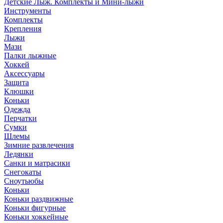
Детские Лыж. Комплекты и Мини-лыжи
Инструменты
Комплекты
Крепления
Лыжи
Мази
Палки лыжные
Хоккей
Аксессуары
Защита
Клюшки
Коньки
Одежда
Перчатки
Сумки
Шлемы
Зимние развлечения
Ледянки
Санки и матрасики
Снегокаты
Сноутьюбы
Коньки
Коньки раздвижные
Коньки фигурные
Коньки хоккейные