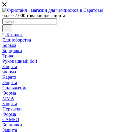
более 7 000 товаров для спорта
Каталог
Единоборства
Борьба
Борцовки
Трико
Рукопашный бой
Защита
Форма
Каратэ
Защита
Снаряжение
Форма
ММА
Защита
Перчатки
Форма
САМБО
Борцовки
Защита