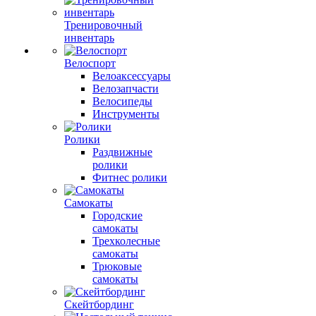
Тренировочный
инвентарь
Велоспорт
Велоаксессуары
Велозапчасти
Велосипеды
Инструменты
Ролики
Раздвижные
ролики
Фитнес ролики
Самокаты
Городские
самокаты
Трехколесные
самокаты
Трюковые
самокаты
Скейтбординг