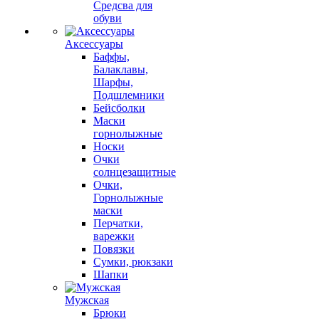
Средсва для
обуви
Аксессуары
Баффы,
Балаклавы,
Шарфы,
Подшлемники
Бейсболки
Маски
горнолыжные
Носки
Очки
солнцезащитные
Очки,
Горнолыжные
маски
Перчатки,
варежки
Повязки
Сумки, рюкзаки
Шапки
Мужская
Брюки