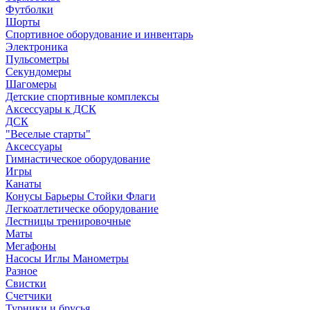
Футболки
Шорты
Спортивное оборудование и инвентарь
Электроника
Пульсометры
Секундомеры
Шагомеры
Детские спортивные комплексы
Аксессуары к ДСК
ДСК
"Веселые старты"
Аксессуары
Гимнастическое оборудование
Игры
Канаты
Конусы Барьеры Стойки Флаги
Легкоатлетическе оборудование
Лестницы тренировочные
Маты
Мегафоны
Насосы Иглы Манометры
Разное
Свистки
Счетчики
Турники и брусья