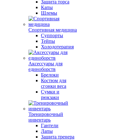
Защита торса
Капы
Шлемы
Спортивная медицина
Суппорты
Тейпы
Холодотерапия
Аксессуары для
единоборств
Брелоки
Костюм для
сгонки веса
Сумки и
рюкзаки
Тренировочный
инвентарь
Гантели
Лапы
Защита тренера