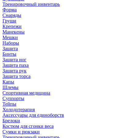
Тренировочный инвентарь
Форма
Снаряды
Груши
Крепежи
Манекены
Мешки
Наборы
Защита
Бинты
Защита ног
Защита паха
Защита рук
Защита торса
Капы
Шлемы
Спортивная медицина
Суппорты
Тейпы
Холодотерапия
Аксессуары для единоборств
Брелоки
Костюм для сгонки веса
Сумки и рюкзаки
Тренировочный инвентарь