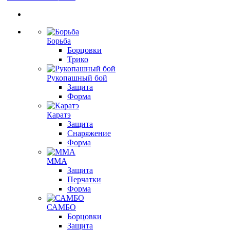
Борьба
Борцовки
Трико
Рукопашный бой
Защита
Форма
Каратэ
Защита
Снаряжение
Форма
ММА
Защита
Перчатки
Форма
САМБО
Борцовки
Защита