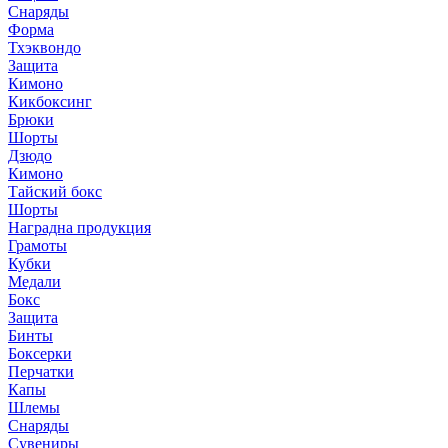
Снаряды
Форма
Тхэквондо
Защита
Кимоно
Кикбоксинг
Брюки
Шорты
Дзюдо
Кимоно
Тайский бокс
Шорты
Наградна продукция
Грамоты
Кубки
Медали
Бокс
Защита
Бинты
Боксерки
Перчатки
Капы
Шлемы
Снаряды
Сувениры