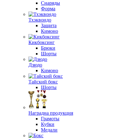
Снаряды
Форма
Тхэквондо
Защита
Кимоно
Кикбоксинг
Брюки
Шорты
Дзюдо
Кимоно
Тайский бокс
Шорты
Наградна продукция
Грамоты
Кубки
Медали