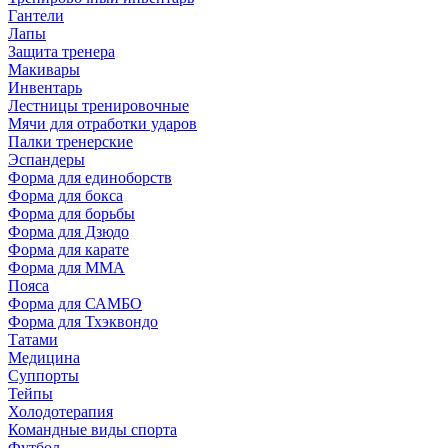
Гантели
Лапы
Защита тренера
Макивары
Инвентарь
Лестницы тренировочные
Мячи для отработки ударов
Палки тренерские
Эспандеры
Форма для единоборств
Форма для бокса
Форма для борьбы
Форма для Дзюдо
Форма для карате
Форма для MMA
Пояса
Форма для САМБО
Форма для Тхэквондо
Татами
Медицина
Суппорты
Тейпы
Холодотерапия
Командные виды спорта
Футбол