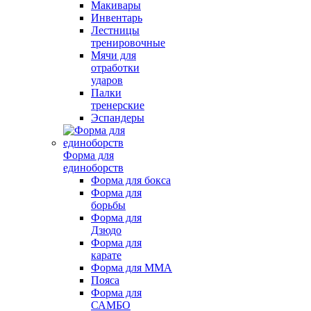
Макивары
Инвентарь
Лестницы
тренировочные
Мячи для
отработки
ударов
Палки
тренерские
Эспандеры
Форма для
единоборств
Форма для бокса
Форма для
борьбы
Форма для
Дзюдо
Форма для
карате
Форма для MMA
Пояса
Форма для
САМБО