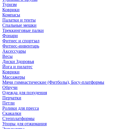
Туризм
Коврики
Компасы
Палатки и тенты
Спальные мешки
Треккинговые палки
Фонари
Фитнес и спортзал
Фитнес-инвентарь
Аксессуары
Весы
Диски Здоровья
Йога и пилатес
Коврики
Массажеры
Мячи гимнастические (Фитболы), Босу-платформы
Обручи
Одежда для похудения
Перчатки
Петли
Ролики для пресса
Скакалки
Степплатформы
Упоры для отжимания
Эспандеры