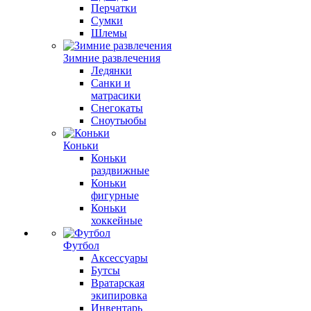
Перчатки
Сумки
Шлемы
Зимние развлечения
Ледянки
Санки и
матрасики
Снегокаты
Сноутьюбы
Коньки
Коньки
раздвижные
Коньки
фигурные
Коньки
хоккейные
Футбол
Аксессуары
Бутсы
Вратарская
экипировка
Инвентарь