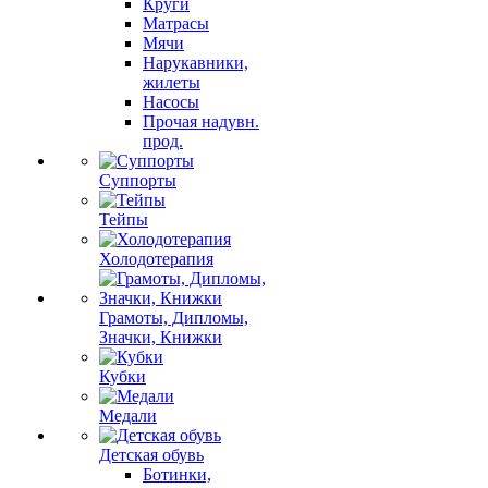
Круги
Матрасы
Мячи
Нарукавники,
жилеты
Насосы
Прочая надувн.
прод.
Суппорты
Тейпы
Холодотерапия
Грамоты, Дипломы,
Значки, Книжки
Кубки
Медали
Детская обувь
Ботинки,