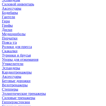
Силовой инвентарь
Аксессуары
Бодибары
Гантели
Гири
Грифы
Диски
Медицинболы
Перчатки
Пояса т/а
Ролики для пресса
Скакалки
Турники и брусья
Упоры для отжимания
Утяжелители
Эспандеры
Кардиотренажеры
Аксессуары
Беговые дорожки
Велотренажеры
Степперы
Эллиптические тренажеры
Силовые тренажеры
Гипперэкстензии