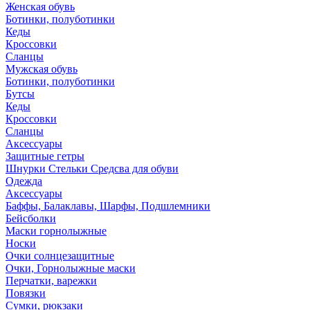
Женская обувь
Ботинки, полуботинки
Кеды
Кроссовки
Сланцы
Мужская обувь
Ботинки, полуботинки
Бутсы
Кеды
Кроссовки
Сланцы
Аксессуары
Защитные гетры
Шнурки Стельки Средсва для обуви
Одежда
Аксессуары
Баффы, Балаклавы, Шарфы, Подшлемники
Бейсболки
Маски горнолыжные
Носки
Очки солнцезащитные
Очки, Горнолыжные маски
Перчатки, варежки
Повязки
Сумки, рюкзаки