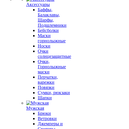
Аксессуары
Баффы,
Балаклавы,
Шарфы,
Подшлемники
Бейсболки
Маски
горнолыжные
Носки
Очки
солнцезащитные
Очки,
Горнолыжные
маски
Перчатки,
варежки
Повязки
Сумки, рюкзаки
Шапки
Мужская
Брюки
Ветровки
Джемперы и
Свитеры