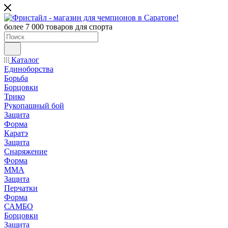
более 7 000 товаров для спорта
Каталог
Единоборства
Борьба
Борцовки
Трико
Рукопашный бой
Защита
Форма
Каратэ
Защита
Снаряжение
Форма
ММА
Защита
Перчатки
Форма
САМБО
Борцовки
Защита