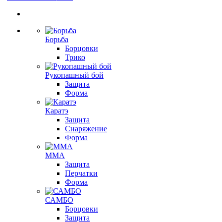
Борьба
Борцовки
Трико
Рукопашный бой
Защита
Форма
Каратэ
Защита
Снаряжение
Форма
ММА
Защита
Перчатки
Форма
САМБО
Борцовки
Защита