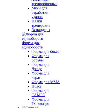
тренировочные
Мячи для
отработки
ударов
Палки
тренерские
Эспандеры
Форма для
единоборств
Форма для бокса
Форма для
борьбы
Форма для
Дзюдо
Форма для
карате
Форма для MMA
Пояса
Форма для
САМБО
Форма для
Тхэквондо