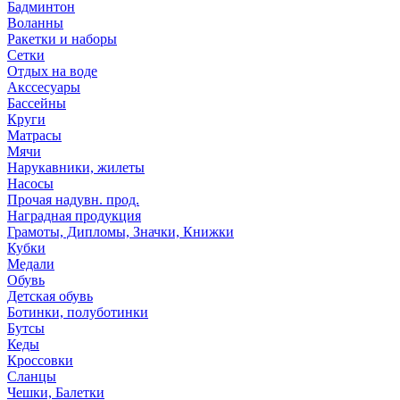
Бадминтон
Воланны
Ракетки и наборы
Сетки
Отдых на воде
Акссесуары
Бассейны
Круги
Матрасы
Мячи
Нарукавники, жилеты
Насосы
Прочая надувн. прод.
Наградная продукция
Грамоты, Дипломы, Значки, Книжки
Кубки
Медали
Обувь
Детская обувь
Ботинки, полуботинки
Бутсы
Кеды
Кроссовки
Сланцы
Чешки, Балетки