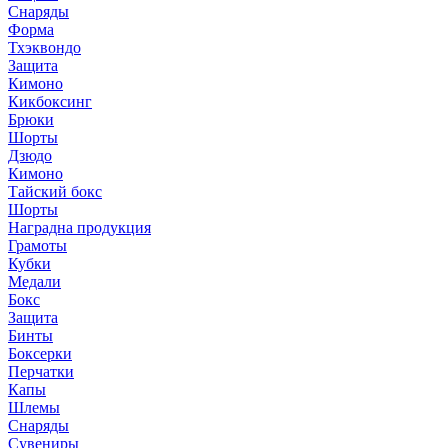
Снаряды
Форма
Тхэквондо
Защита
Кимоно
Кикбоксинг
Брюки
Шорты
Дзюдо
Кимоно
Тайский бокс
Шорты
Наградна продукция
Грамоты
Кубки
Медали
Бокс
Защита
Бинты
Боксерки
Перчатки
Капы
Шлемы
Снаряды
Сувениры