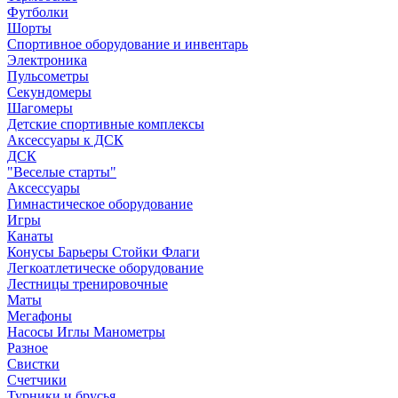
Футболки
Шорты
Спортивное оборудование и инвентарь
Электроника
Пульсометры
Секундомеры
Шагомеры
Детские спортивные комплексы
Аксессуары к ДСК
ДСК
"Веселые старты"
Аксессуары
Гимнастическое оборудование
Игры
Канаты
Конусы Барьеры Стойки Флаги
Легкоатлетическе оборудование
Лестницы тренировочные
Маты
Мегафоны
Насосы Иглы Манометры
Разное
Свистки
Счетчики
Турники и брусья