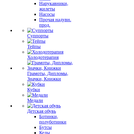
Нарукавники,
жилеты
Насосы
Прочая надувн.
прод.
Суппорты
Тейпы
Холодотерапия
Грамоты, Дипломы,
Значки, Книжки
Кубки
Медали
Детская обувь
Ботинки,
полуботинки
Бутсы
Кеды