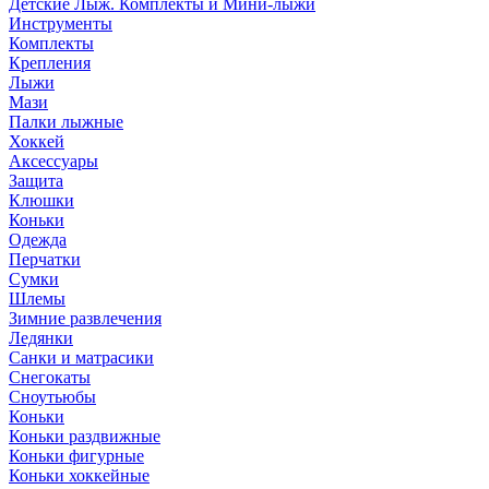
Детские Лыж. Комплекты и Мини-лыжи
Инструменты
Комплекты
Крепления
Лыжи
Мази
Палки лыжные
Хоккей
Аксессуары
Защита
Клюшки
Коньки
Одежда
Перчатки
Сумки
Шлемы
Зимние развлечения
Ледянки
Санки и матрасики
Снегокаты
Сноутьюбы
Коньки
Коньки раздвижные
Коньки фигурные
Коньки хоккейные