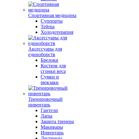
Спортивная медицина
Суппорты
Тейпы
Холодотерапия
Аксессуары для
единоборств
Брелоки
Костюм для
сгонки веса
Сумки и
рюкзаки
Тренировочный
инвентарь
Гантели
Лапы
Защита тренера
Макивары
Инвентарь
Лестницы