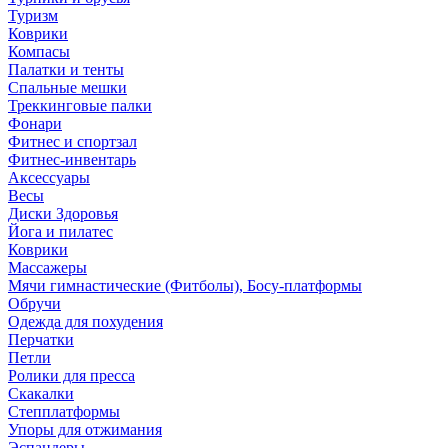
Туризм
Коврики
Компасы
Палатки и тенты
Спальные мешки
Треккинговые палки
Фонари
Фитнес и спортзал
Фитнес-инвентарь
Аксессуары
Весы
Диски Здоровья
Йога и пилатес
Коврики
Массажеры
Мячи гимнастические (Фитболы), Босу-платформы
Обручи
Одежда для похудения
Перчатки
Петли
Ролики для пресса
Скакалки
Степплатформы
Упоры для отжимания
Эспандеры