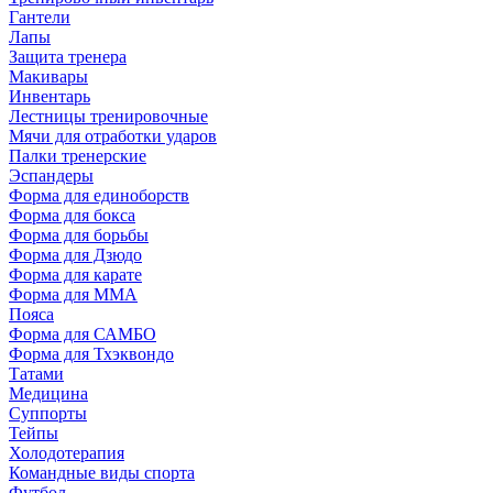
Гантели
Лапы
Защита тренера
Макивары
Инвентарь
Лестницы тренировочные
Мячи для отработки ударов
Палки тренерские
Эспандеры
Форма для единоборств
Форма для бокса
Форма для борьбы
Форма для Дзюдо
Форма для карате
Форма для MMA
Пояса
Форма для САМБО
Форма для Тхэквондо
Татами
Медицина
Суппорты
Тейпы
Холодотерапия
Командные виды спорта
Футбол