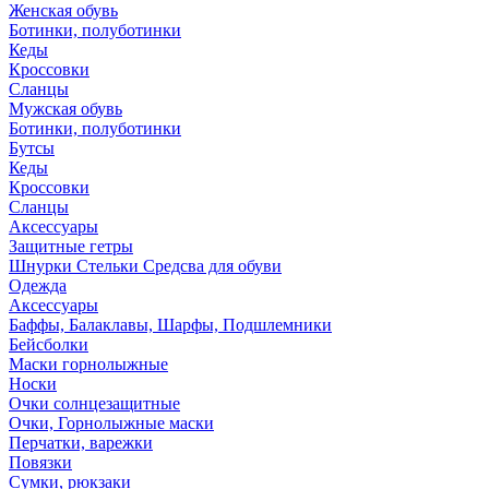
Женская обувь
Ботинки, полуботинки
Кеды
Кроссовки
Сланцы
Мужская обувь
Ботинки, полуботинки
Бутсы
Кеды
Кроссовки
Сланцы
Аксессуары
Защитные гетры
Шнурки Стельки Средсва для обуви
Одежда
Аксессуары
Баффы, Балаклавы, Шарфы, Подшлемники
Бейсболки
Маски горнолыжные
Носки
Очки солнцезащитные
Очки, Горнолыжные маски
Перчатки, варежки
Повязки
Сумки, рюкзаки