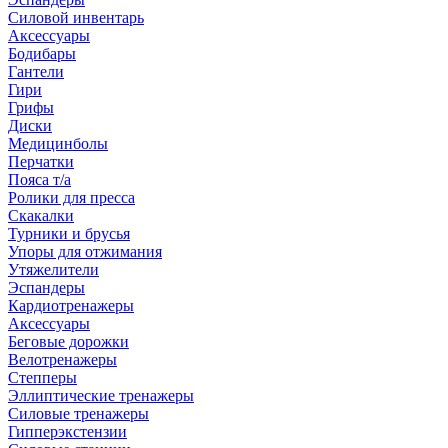
Силовой инвентарь
Аксессуары
Бодибары
Гантели
Гири
Грифы
Диски
Медицинболы
Перчатки
Пояса т/а
Ролики для пресса
Скакалки
Турники и брусья
Упоры для отжимания
Утяжелители
Эспандеры
Кардиотренажеры
Аксессуары
Беговые дорожки
Велотренажеры
Степперы
Эллиптические тренажеры
Силовые тренажеры
Гипперэкстензии