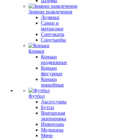
Шлемы
Зимние развлечения
Ледянки
Санки и
матрасики
Снегокаты
Сноутьюбы
Коньки
Коньки
раздвижные
Коньки
фигурные
Коньки
хоккейные
Футбол
Аксессуары
Бутсы
Вратарская
экипировка
Инвентарь
Медицина
Мячи