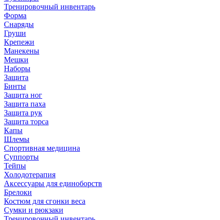
Тренировочный инвентарь
Форма
Снаряды
Груши
Крепежи
Манекены
Мешки
Наборы
Защита
Бинты
Защита ног
Защита паха
Защита рук
Защита торса
Капы
Шлемы
Спортивная медицина
Суппорты
Тейпы
Холодотерапия
Аксессуары для единоборств
Брелоки
Костюм для сгонки веса
Сумки и рюкзаки
Тренировочный инвентарь