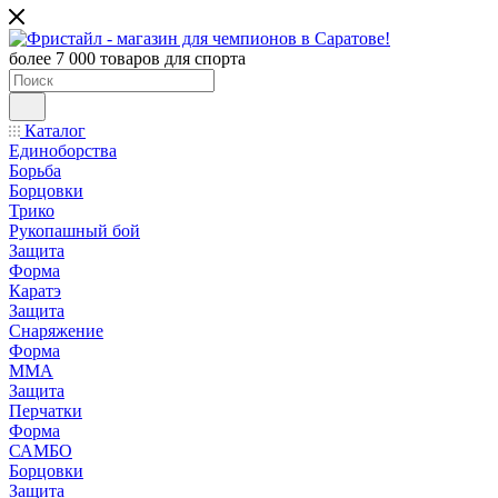
более 7 000 товаров для спорта
Каталог
Единоборства
Борьба
Борцовки
Трико
Рукопашный бой
Защита
Форма
Каратэ
Защита
Снаряжение
Форма
ММА
Защита
Перчатки
Форма
САМБО
Борцовки
Защита