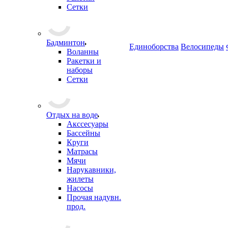
Сетки
Бадминтон
Единоборства
Велосипеды
Воланны
Ракетки и
наборы
Сетки
Отдых на воде
Акссесуары
Бассейны
Круги
Матрасы
Мячи
Нарукавники,
жилеты
Насосы
Прочая надувн.
прод.