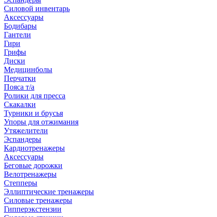
Силовой инвентарь
Аксессуары
Бодибары
Гантели
Гири
Грифы
Диски
Медицинболы
Перчатки
Пояса т/а
Ролики для пресса
Скакалки
Турники и брусья
Упоры для отжимания
Утяжелители
Эспандеры
Кардиотренажеры
Аксессуары
Беговые дорожки
Велотренажеры
Степперы
Эллиптические тренажеры
Силовые тренажеры
Гипперэкстензии