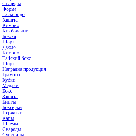
Снаряды
Форма
Тхэквондо
Защита
Кимоно
Кикбоксинг
Брюки
Шорты
Дзюдо
Кимоно
Тайский бокс
Шорты
Наградна продукция
Грамоты
Кубки
Медали
Бокс
Защита
Бинты
Боксерки
Перчатки
Капы
Шлемы
Снаряды
Сувениры