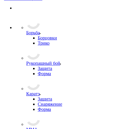
Борьба
Борцовки
Трико
Рукопашный бой
Защита
Форма
Каратэ
Защита
Снаряжение
Форма