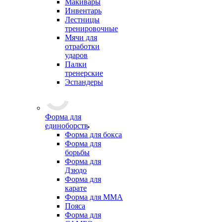
Макивары
Инвентарь
Лестницы
тренировочные
Мячи для
отработки
ударов
Палки
тренерские
Эспандеры
Форма для
единоборств
Форма для бокса
Форма для
борьбы
Форма для
Дзюдо
Форма для
карате
Форма для MMA
Пояса
Форма для