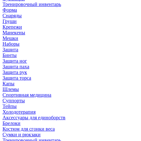
Тренировочный инвентарь
Форма
Снаряды
Груши
Крепежи
Манекены
Мешки
Наборы
Защита
Бинты
Защита ног
Защита паха
Защита рук
Защита торса
Капы
Шлемы
Спортивная медицина
Суппорты
Тейпы
Холодотерапия
Аксессуары для единоборств
Брелоки
Костюм для сгонки веса
Сумки и рюкзаки
Тренировочный инвентарь