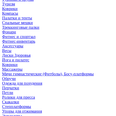
Туризм
Коврики
Компасы
Палатки и тенты
Спальные мешки
Треккинговые палки
Фонари
Фитнес и спортзал
Фитнес-инвентарь
Аксессуары
Весы
Диски Здоровья
Йога и пилатес
Коврики
Массажеры
Мячи гимнастические (Фитболы), Босу-платформы
Обручи
Одежда для похудения
Перчатки
Петли
Ролики для пресса
Скакалки
Степплатформы
Упоры для отжимания
Эспандеры