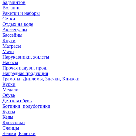
Бадминтон
Воланны
Ракетки и наборы
Сетки
Отдых на воде
Акссесуары
Бассейны
Круги
Матрасы
Мячи
Нарукавники, жилеты
Насосы
Прочая надувн. прод.
Наградная продукция
Грамоты, Дипломы, Значки, Книжки
Кубки
Медали
Обувь
Детская обувь
Ботинки, полуботинки
Бутсы
Кеды
Кроссовки
Сланцы
Чешки, Балетки