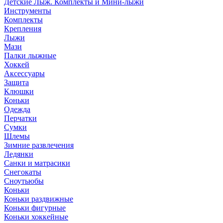
Детские Лыж. Комплекты и Мини-лыжи
Инструменты
Комплекты
Крепления
Лыжи
Мази
Палки лыжные
Хоккей
Аксессуары
Защита
Клюшки
Коньки
Одежда
Перчатки
Сумки
Шлемы
Зимние развлечения
Ледянки
Санки и матрасики
Снегокаты
Сноутьюбы
Коньки
Коньки раздвижные
Коньки фигурные
Коньки хоккейные