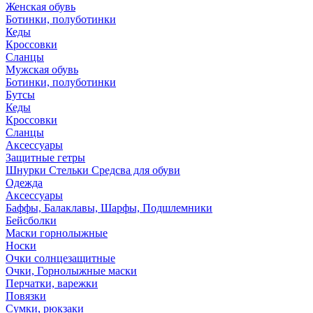
Женская обувь
Ботинки, полуботинки
Кеды
Кроссовки
Сланцы
Мужская обувь
Ботинки, полуботинки
Бутсы
Кеды
Кроссовки
Сланцы
Аксессуары
Защитные гетры
Шнурки Стельки Средсва для обуви
Одежда
Аксессуары
Баффы, Балаклавы, Шарфы, Подшлемники
Бейсболки
Маски горнолыжные
Носки
Очки солнцезащитные
Очки, Горнолыжные маски
Перчатки, варежки
Повязки
Сумки, рюкзаки