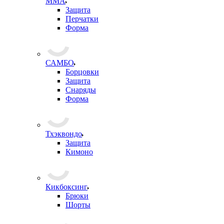
ММА
Защита
Перчатки
Форма
САМБО
Борцовки
Защита
Снаряды
Форма
Тхэквондо
Защита
Кимоно
Кикбоксинг
Брюки
Шорты