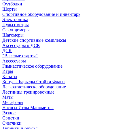
Футболки
Шорты
Спортивное оборудование и инвентарь
Электроника
Пульсометры
Секундомеры
Шагомеры
Детские спортивные комплексы
Аксессуары к ДСК
ДСК
"Веселые старты"
Аксессуары
Гимнастическое оборудование
Игры
Канаты
Конусы Барьеры Стойки Флаги
Легкоатлетическе оборудование
Лестницы тренировочные
Маты
Мегафоны
Насосы Иглы Манометры
Разное
Свистки
Счетчики
Турники и брусья