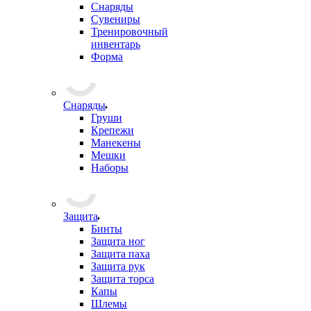
Снаряды
Сувениры
Тренировочный
инвентарь
Форма
Снаряды
Груши
Крепежи
Манекены
Мешки
Наборы
Защита
Бинты
Защита ног
Защита паха
Защита рук
Защита торса
Капы
Шлемы