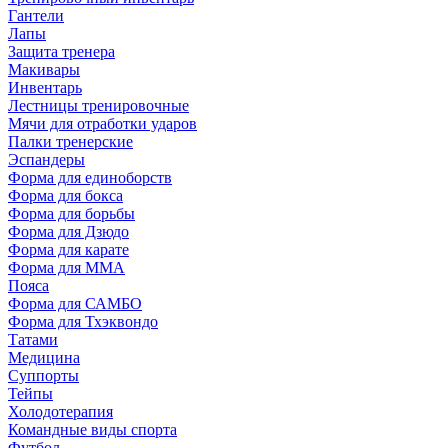
Гантели
Лапы
Защита тренера
Макивары
Инвентарь
Лестницы тренировочные
Мячи для отработки ударов
Палки тренерские
Эспандеры
Форма для единоборств
Форма для бокса
Форма для борьбы
Форма для Дзюдо
Форма для карате
Форма для MMA
Пояса
Форма для САМБО
Форма для Тхэквондо
Татами
Медицина
Суппорты
Тейпы
Холодотерапия
Командные виды спорта
Футбол