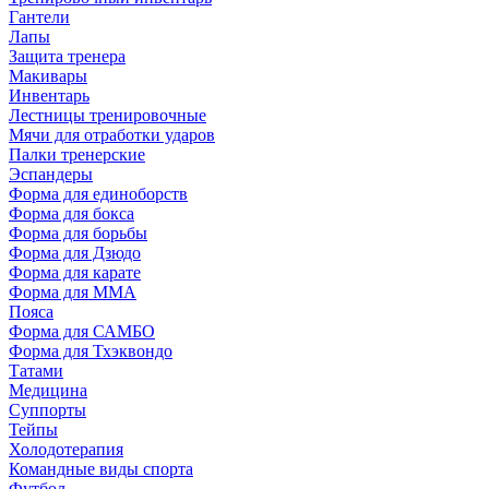
Гантели
Лапы
Защита тренера
Макивары
Инвентарь
Лестницы тренировочные
Мячи для отработки ударов
Палки тренерские
Эспандеры
Форма для единоборств
Форма для бокса
Форма для борьбы
Форма для Дзюдо
Форма для карате
Форма для MMA
Пояса
Форма для САМБО
Форма для Тхэквондо
Татами
Медицина
Суппорты
Тейпы
Холодотерапия
Командные виды спорта
Футбол