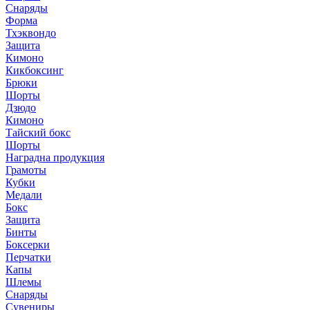
Снаряды
Форма
Тхэквондо
Защита
Кимоно
Кикбоксинг
Брюки
Шорты
Дзюдо
Кимоно
Тайский бокс
Шорты
Наградна продукция
Грамоты
Кубки
Медали
Бокс
Защита
Бинты
Боксерки
Перчатки
Капы
Шлемы
Снаряды
Сувениры