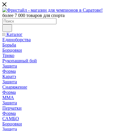
более 7 000 товаров для спорта
Каталог
Единоборства
Борьба
Борцовки
Трико
Рукопашный бой
Защита
Форма
Каратэ
Защита
Снаряжение
Форма
ММА
Защита
Перчатки
Форма
САМБО
Борцовки
Защита