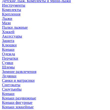
Детские Лыж. Комплекты и Мини-лыжи
Инструменты
Комплекты
Крепления
Лыжи
Мази
Палки лыжные
Хоккей
Аксессуары
Защита
Клюшки
Коньки
Одежда
Перчатки
Сумки
Шлемы
Зимние развлечения
Ледянки
Санки и матрасики
Снегокаты
Сноутьюбы
Коньки
Коньки раздвижные
Коньки фигурные
Коньки хоккейные