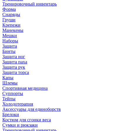
Тренировочный инвентарь
Форма
Снаряды
Груши
Крепежи
Манекены
Мешки
Наборы
Защита
Бинты
Защита ног
Защита паха
Защита рук
Защита торса
Капы
Шлемы
Спортивная медицина
Суппорты
Тейпы
Холодотерапия
Аксессуары для единоборств
Брелоки
Костюм для сгонки веса
Сумки и рюкзаки
Тренировочный инвентарь