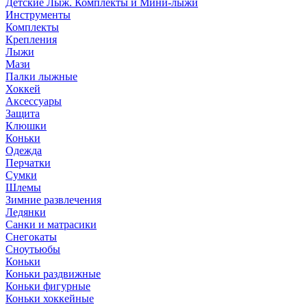
Детские Лыж. Комплекты и Мини-лыжи
Инструменты
Комплекты
Крепления
Лыжи
Мази
Палки лыжные
Хоккей
Аксессуары
Защита
Клюшки
Коньки
Одежда
Перчатки
Сумки
Шлемы
Зимние развлечения
Ледянки
Санки и матрасики
Снегокаты
Сноутьюбы
Коньки
Коньки раздвижные
Коньки фигурные
Коньки хоккейные