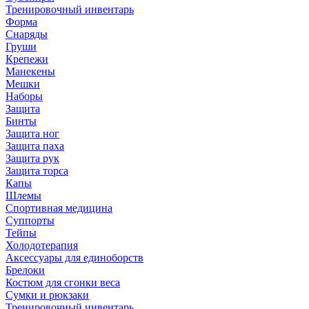
Тренировочный инвентарь
Форма
Снаряды
Груши
Крепежи
Манекены
Мешки
Наборы
Защита
Бинты
Защита ног
Защита паха
Защита рук
Защита торса
Капы
Шлемы
Спортивная медицина
Суппорты
Тейпы
Холодотерапия
Аксессуары для единоборств
Брелоки
Костюм для сгонки веса
Сумки и рюкзаки
Тренировочный инвентарь