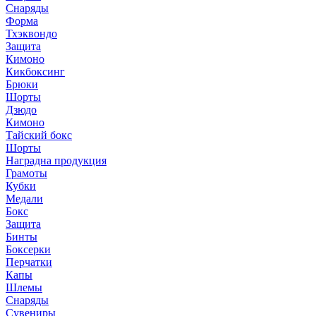
Снаряды
Форма
Тхэквондо
Защита
Кимоно
Кикбоксинг
Брюки
Шорты
Дзюдо
Кимоно
Тайский бокс
Шорты
Наградна продукция
Грамоты
Кубки
Медали
Бокс
Защита
Бинты
Боксерки
Перчатки
Капы
Шлемы
Снаряды
Сувениры