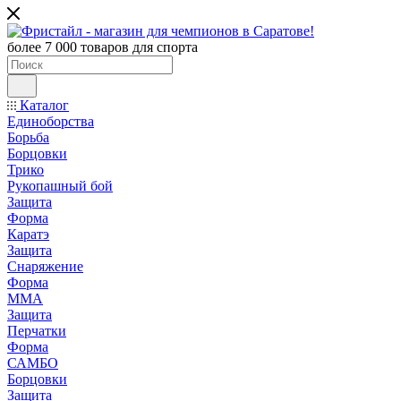
более 7 000 товаров для спорта
Каталог
Единоборства
Борьба
Борцовки
Трико
Рукопашный бой
Защита
Форма
Каратэ
Защита
Снаряжение
Форма
ММА
Защита
Перчатки
Форма
САМБО
Борцовки
Защита