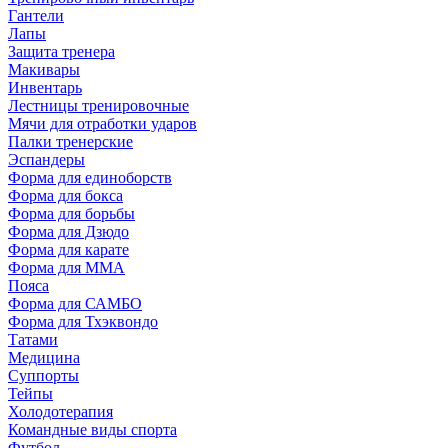
Гантели
Лапы
Защита тренера
Макивары
Инвентарь
Лестницы тренировочные
Мячи для отработки ударов
Палки тренерские
Эспандеры
Форма для единоборств
Форма для бокса
Форма для борьбы
Форма для Дзюдо
Форма для карате
Форма для MMA
Пояса
Форма для САМБО
Форма для Тхэквондо
Татами
Медицина
Суппорты
Тейпы
Холодотерапия
Командные виды спорта
Футбол