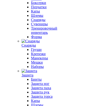
Боксерки
Перчатки
Капы
Шлемы
Снаряды
Сувениры
Тренировочный
инвентарь
Форма
Снаряды
Груши
Крепежи
Манекены
Мешки
Наборы
Защита
Бинты
Защита ног
Защита паха
Защита рук
Защита торса
Капы
Шлемы