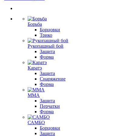
Борьба
Борцовки
Трико
Рукопашный бой
Защита
Форма
Каратэ
Защита
Снаряжение
Форма
ММА
Защита
Перчатки
Форма
САМБО
Борцовки
Защита