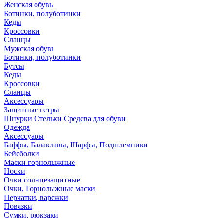
Женская обувь
Ботинки, полуботинки
Кеды
Кроссовки
Сланцы
Мужская обувь
Ботинки, полуботинки
Бутсы
Кеды
Кроссовки
Сланцы
Аксессуары
Защитные гетры
Шнурки Стельки Средсва для обуви
Одежда
Аксессуары
Баффы, Балаклавы, Шарфы, Подшлемники
Бейсболки
Маски горнолыжные
Носки
Очки солнцезащитные
Очки, Горнолыжные маски
Перчатки, варежки
Повязки
Сумки, рюкзаки