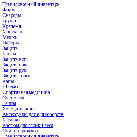
Тренировочный инвентарь
Форма
Снаряды
Груши
Крепежи
Манекены
Мешки
Наборы
Защита
Бинты
Защита ног
Защита паха
Защита рук
Защита торса
Капы
Шлемы
Спортивная медицина
Суппорты
Тейпы
Холодотерапия
Аксессуары для единоборств
Брелоки
Костюм для сгонки веса
Сумки и рюкзаки
Тренировочный инвентарь