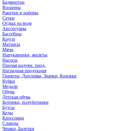
Бадминтон
Воланны
Ракетки и наборы
Сетки
Отдых на воде
Акссесуары
Бассейны
Круги
Матрасы
Мячи
Нарукавники, жилеты
Насосы
Прочая надувн. прод.
Наградная продукция
Грамоты, Дипломы, Значки, Книжки
Кубки
Медали
Обувь
Детская обувь
Ботинки, полуботинки
Бутсы
Кеды
Кроссовки
Сланцы
Чешки, Балетки