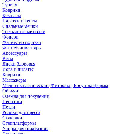
Туризм
Коврики
Компасы
Палатки и тенты
Спальные мешки
Треккинговые палки
Фонари
Фитнес и спортзал
Фитнес-инвентарь
Аксессуары
Весы
Диски Здоровья
Йога и пилатес
Коврики
Массажеры
Мячи гимнастические (Фитболы), Босу-платформы
Обручи
Одежда для похудения
Перчатки
Петли
Ролики для пресса
Скакалки
Степплатформы
Упоры для отжимания
Эспандеры