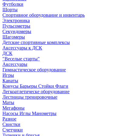
Футболки
Шорты
Спортивное оборудование и инвентарь
Электроника
Пульсометры
Секундомеры
Шагомеры
Детские спортивные комплексы
Аксессуары к ДСК
ДСК
"Веселые старты"
Аксессуары
Гимнастическое оборудование
Игры
Канаты
Конусы Барьеры Стойки Флаги
Легкоатлетическе оборудование
Лестницы тренировочные
Маты
Мегафоны
Насосы Иглы Манометры
Разное
Свистки
Счетчики
Турники и брусья