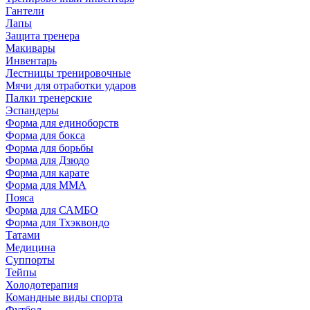
Гантели
Лапы
Защита тренера
Макивары
Инвентарь
Лестницы тренировочные
Мячи для отработки ударов
Палки тренерские
Эспандеры
Форма для единоборств
Форма для бокса
Форма для борьбы
Форма для Дзюдо
Форма для карате
Форма для MMA
Пояса
Форма для САМБО
Форма для Тхэквондо
Татами
Медицина
Суппорты
Тейпы
Холодотерапия
Командные виды спорта
Футбол