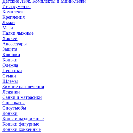
Детские Лыж. Комплекты и Мини-лыжи
Инструменты
Комплекты
Крепления
Лыжи
Мази
Палки лыжные
Хоккей
Аксессуары
Защита
Клюшки
Коньки
Одежда
Перчатки
Сумки
Шлемы
Зимние развлечения
Ледянки
Санки и матрасики
Снегокаты
Сноутьюбы
Коньки
Коньки раздвижные
Коньки фигурные
Коньки хоккейные