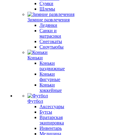
Сумки
Шлемы
Зимние развлечения
Ледянки
Санки и
матрасики
Снегокаты
Сноутьюбы
Коньки
Коньки
раздвижные
Коньки
фигурные
Коньки
хоккейные
Футбол
Аксессуары
Бутсы
Вратарская
экипировка
Инвентарь
Медицина