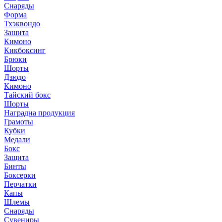
Снаряды
Форма
Тхэквондо
Защита
Кимоно
Кикбоксинг
Брюки
Шорты
Дзюдо
Кимоно
Тайский бокс
Шорты
Наградна продукция
Грамоты
Кубки
Медали
Бокс
Защита
Бинты
Боксерки
Перчатки
Капы
Шлемы
Снаряды
Сувениры