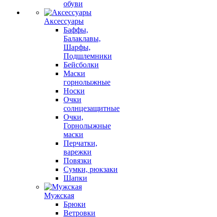
обуви
Аксессуары
Баффы,
Балаклавы,
Шарфы,
Подшлемники
Бейсболки
Маски
горнолыжные
Носки
Очки
солнцезащитные
Очки,
Горнолыжные
маски
Перчатки,
варежки
Повязки
Сумки, рюкзаки
Шапки
Мужская
Брюки
Ветровки