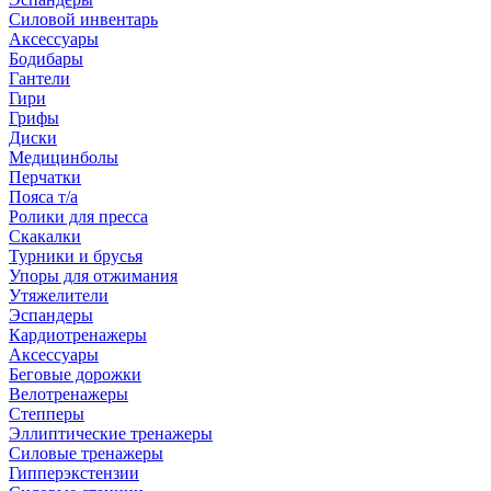
Силовой инвентарь
Аксессуары
Бодибары
Гантели
Гири
Грифы
Диски
Медицинболы
Перчатки
Пояса т/а
Ролики для пресса
Скакалки
Турники и брусья
Упоры для отжимания
Утяжелители
Эспандеры
Кардиотренажеры
Аксессуары
Беговые дорожки
Велотренажеры
Степперы
Эллиптические тренажеры
Силовые тренажеры
Гипперэкстензии