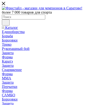
более 7 000 товаров для спорта
Каталог
Единоборства
Борьба
Борцовки
Трико
Рукопашный бой
Защита
Форма
Каратэ
Защита
Снаряжение
Форма
ММА
Защита
Перчатки
Форма
САМБО
Борцовки
Защита