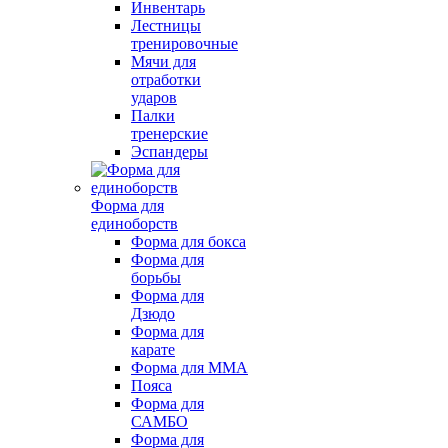
Инвентарь
Лестницы
тренировочные
Мячи для
отработки
ударов
Палки
тренерские
Эспандеры
Форма для
единоборств
Форма для бокса
Форма для
борьбы
Форма для
Дзюдо
Форма для
карате
Форма для MMA
Пояса
Форма для
САМБО
Форма для