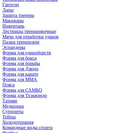
Гантели
Лапы
Защита тренера
Макивары
Инвентарь
Лестницы тренировочные
Мячи для отработки ударов
Палки тренерские
Эспандеры
Форма для единоборств
Форма для бокса
Форма для борьбы
Форма для Дзюдо
Форма для карате
Форма для MMA
Пояса
Форма для САМБО
Форма для Тхэквондо
Татами
Медицина
Суппорты
Тейпы
Холодотерапия
Командные виды спорта
Футбол