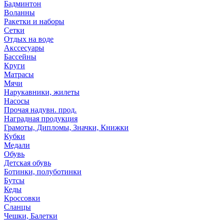
Бадминтон
Воланны
Ракетки и наборы
Сетки
Отдых на воде
Акссесуары
Бассейны
Круги
Матрасы
Мячи
Нарукавники, жилеты
Насосы
Прочая надувн. прод.
Наградная продукция
Грамоты, Дипломы, Значки, Книжки
Кубки
Медали
Обувь
Детская обувь
Ботинки, полуботинки
Бутсы
Кеды
Кроссовки
Сланцы
Чешки, Балетки