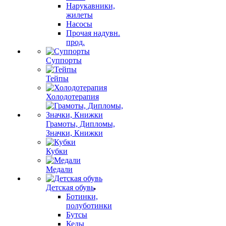
Нарукавники,
жилеты
Насосы
Прочая надувн.
прод.
Суппорты
Тейпы
Холодотерапия
Грамоты, Дипломы,
Значки, Книжки
Кубки
Медали
Детская обувь
Ботинки,
полуботинки
Бутсы
Кеды