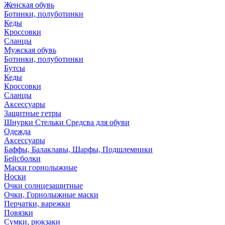
Женская обувь
Ботинки, полуботинки
Кеды
Кроссовки
Сланцы
Мужская обувь
Ботинки, полуботинки
Бутсы
Кеды
Кроссовки
Сланцы
Аксессуары
Защитные гетры
Шнурки Стельки Средсва для обуви
Одежда
Аксессуары
Баффы, Балаклавы, Шарфы, Подшлемники
Бейсболки
Маски горнолыжные
Носки
Очки солнцезащитные
Очки, Горнолыжные маски
Перчатки, варежки
Повязки
Сумки, рюкзаки