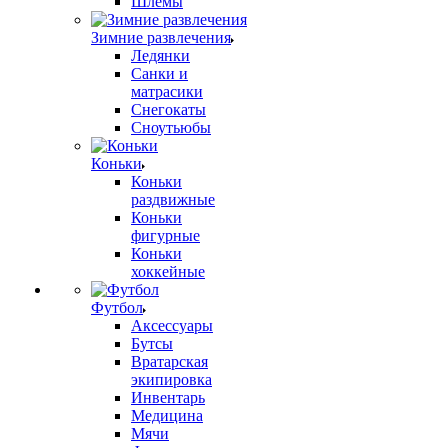
Шлемы
Зимние развлечения
Ледянки
Санки и
матрасики
Снегокаты
Сноутьюбы
Коньки
Коньки
раздвижные
Коньки
фигурные
Коньки
хоккейные
Футбол
Аксессуары
Бутсы
Вратарская
экипировка
Инвентарь
Медицина
Мячи