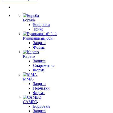
Борьба
Борцовки
Трико
Рукопашный бой
Защита
Форма
Каратэ
Защита
Снаряжение
Форма
ММА
Защита
Перчатки
Форма
САМБО
Борцовки
Защита