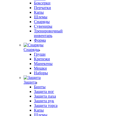
Боксерки
Перчатки
Капы
Шлемы
Снаряды
Сувениры
Тренировочный
инвентарь
Форма
Снаряды
Груши
Крепежи
Манекены
Мешки
Наборы
Защита
Бинты
Защита ног
Защита паха
Защита рук
Защита торса
Капы
Шлемы