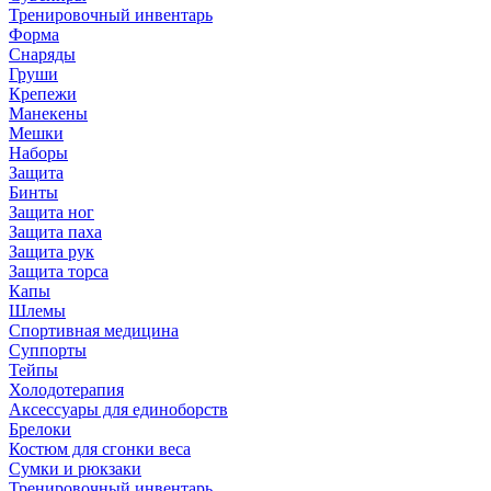
Тренировочный инвентарь
Форма
Снаряды
Груши
Крепежи
Манекены
Мешки
Наборы
Защита
Бинты
Защита ног
Защита паха
Защита рук
Защита торса
Капы
Шлемы
Спортивная медицина
Суппорты
Тейпы
Холодотерапия
Аксессуары для единоборств
Брелоки
Костюм для сгонки веса
Сумки и рюкзаки
Тренировочный инвентарь