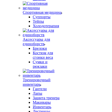
Спортивная медицина
Суппорты
Тейпы
Холодотерапия
Аксессуары для
единоборств
Брелоки
Костюм для
сгонки веса
Сумки и
рюкзаки
Тренировочный
инвентарь
Гантели
Лапы
Защита тренера
Макивары
Инвентарь
Лестницы