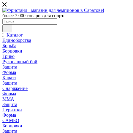
более 7 000 товаров для спорта
Каталог
Единоборства
Борьба
Борцовки
Трико
Рукопашный бой
Защита
Форма
Каратэ
Защита
Снаряжение
Форма
ММА
Защита
Перчатки
Форма
САМБО
Борцовки
Защита