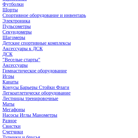
Футболки
Шорты
Спортивное оборудование и инвентарь
Электроника
Пульсометры
Секундомеры
Шагомеры
Детские спортивные комплексы
Аксессуары к ДСК
ДСК
"Веселые старты"
Аксессуары
Гимнастическое оборудование
Игры
Канаты
Конусы Барьеры Стойки Флаги
Легкоатлетическе оборудование
Лестницы тренировочные
Маты
Мегафоны
Насосы Иглы Манометры
Разное
Свистки
Счетчики
Турники и брусья