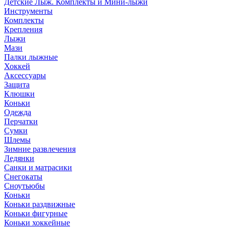
Детские Лыж. Комплекты и Мини-лыжи
Инструменты
Комплекты
Крепления
Лыжи
Мази
Палки лыжные
Хоккей
Аксессуары
Защита
Клюшки
Коньки
Одежда
Перчатки
Сумки
Шлемы
Зимние развлечения
Ледянки
Санки и матрасики
Снегокаты
Сноутьюбы
Коньки
Коньки раздвижные
Коньки фигурные
Коньки хоккейные