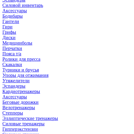
Силовой инвентарь
Аксессуары
Бодибары
Гантели
Гири
Грифы
Диски
Медицинболы
Перчатки
Пояса т/а
Ролики для пресса
Скакалки
Турники и брусья
Упоры для отжимания
Утяжелители
Эспандеры
Кардиотренажеры
Аксессуары
Беговые дорожки
Велотренажеры
Степперы
Эллиптические тренажеры
Силовые тренажеры
Гипперэкстензии