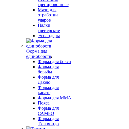
тренировочные
Мячи для
отработки
ударов
Палки
тренерские
Эспандеры
Форма для
единоборств
Форма для бокса
Форма для
борьбы
Форма для
Дзюдо
Форма для
карате
Форма для MMA
Пояса
Форма для
САМБО
Форма для
Тхэквондо