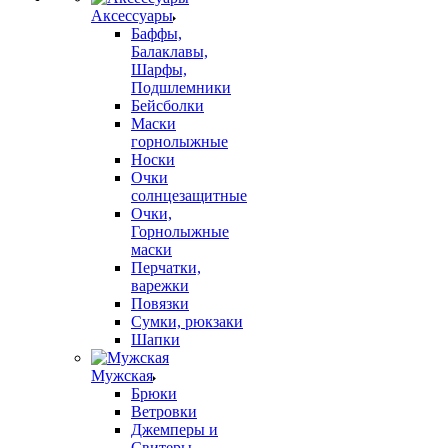
Аксессуары
Баффы,
Балаклавы,
Шарфы,
Подшлемники
Бейсболки
Маски
горнолыжные
Носки
Очки
солнцезащитные
Очки,
Горнолыжные
маски
Перчатки,
варежки
Повязки
Сумки, рюкзаки
Шапки
Мужская
Брюки
Ветровки
Джемперы и
Свитеры