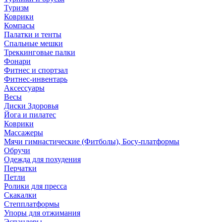
Туризм
Коврики
Компасы
Палатки и тенты
Спальные мешки
Треккинговые палки
Фонари
Фитнес и спортзал
Фитнес-инвентарь
Аксессуары
Весы
Диски Здоровья
Йога и пилатес
Коврики
Массажеры
Мячи гимнастические (Фитболы), Босу-платформы
Обручи
Одежда для похудения
Перчатки
Петли
Ролики для пресса
Скакалки
Степплатформы
Упоры для отжимания
Эспандеры