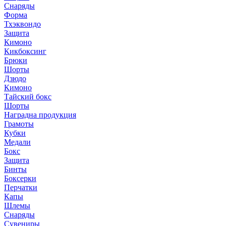
Снаряды
Форма
Тхэквондо
Защита
Кимоно
Кикбоксинг
Брюки
Шорты
Дзюдо
Кимоно
Тайский бокс
Шорты
Наградна продукция
Грамоты
Кубки
Медали
Бокс
Защита
Бинты
Боксерки
Перчатки
Капы
Шлемы
Снаряды
Сувениры