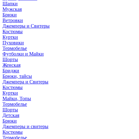
Шапки
Мужская
Брюки
Ветровки
Джемперы и Свитеры
Костюмы
Куртки
Пуховики
Термобелье
Футболки и Майки
Шорты
Женская
Бриджи
Брюки, тайсы
Джемпера и Свитеры
Костюмы
Куртки
Майки, Топы
Термобелье
Шорты
Детская
Брюки
Джемперы и свитеры
Костюмы
Термобелье