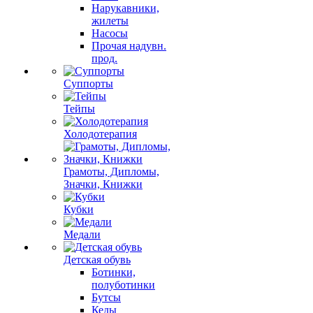
Нарукавники,
жилеты
Насосы
Прочая надувн.
прод.
Суппорты
Тейпы
Холодотерапия
Грамоты, Дипломы,
Значки, Книжки
Кубки
Медали
Детская обувь
Ботинки,
полуботинки
Бутсы
Кеды