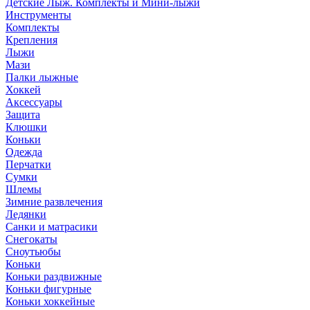
Детские Лыж. Комплекты и Мини-лыжи
Инструменты
Комплекты
Крепления
Лыжи
Мази
Палки лыжные
Хоккей
Аксессуары
Защита
Клюшки
Коньки
Одежда
Перчатки
Сумки
Шлемы
Зимние развлечения
Ледянки
Санки и матрасики
Снегокаты
Сноутьюбы
Коньки
Коньки раздвижные
Коньки фигурные
Коньки хоккейные