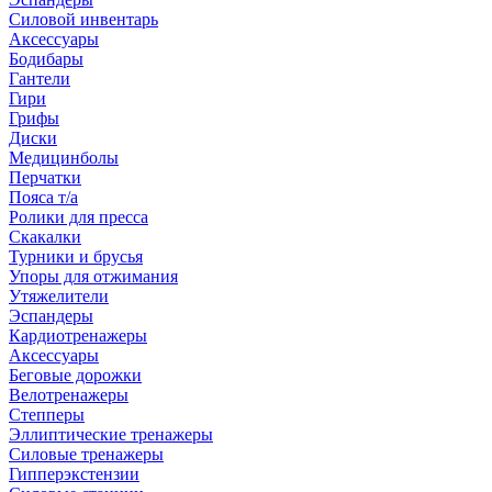
Силовой инвентарь
Аксессуары
Бодибары
Гантели
Гири
Грифы
Диски
Медицинболы
Перчатки
Пояса т/а
Ролики для пресса
Скакалки
Турники и брусья
Упоры для отжимания
Утяжелители
Эспандеры
Кардиотренажеры
Аксессуары
Беговые дорожки
Велотренажеры
Степперы
Эллиптические тренажеры
Силовые тренажеры
Гипперэкстензии