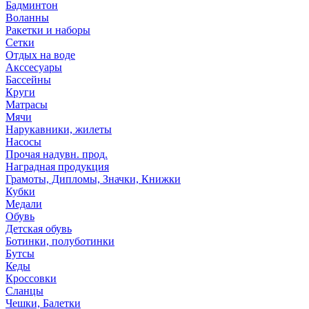
Бадминтон
Воланны
Ракетки и наборы
Сетки
Отдых на воде
Акссесуары
Бассейны
Круги
Матрасы
Мячи
Нарукавники, жилеты
Насосы
Прочая надувн. прод.
Наградная продукция
Грамоты, Дипломы, Значки, Книжки
Кубки
Медали
Обувь
Детская обувь
Ботинки, полуботинки
Бутсы
Кеды
Кроссовки
Сланцы
Чешки, Балетки