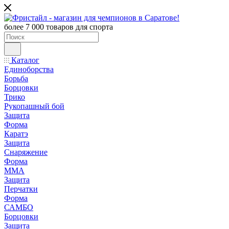
более 7 000 товаров для спорта
Каталог
Единоборства
Борьба
Борцовки
Трико
Рукопашный бой
Защита
Форма
Каратэ
Защита
Снаряжение
Форма
ММА
Защита
Перчатки
Форма
САМБО
Борцовки
Защита