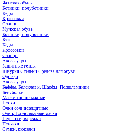
Женская обувь
Ботинки, полуботинки
Кеды
Кроссовки
Сланцы
Мужская обувь
Ботинки, полуботинки
Бутсы
Кеды
Кроссовки
Сланцы
Аксессуары
Защитные гетры
Шнурки Стельки Средсва для обуви
Одежда
Аксессуары
Баффы, Балаклавы, Шарфы, Подшлемники
Бейсболки
Маски горнолыжные
Носки
Очки солнцезащитные
Очки, Горнолыжные маски
Перчатки, варежки
Повязки
Сумки, рюкзаки