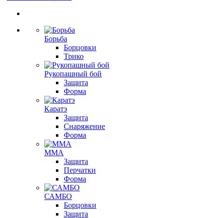
Борьба
Борцовки
Трико
Рукопашный бой
Защита
Форма
Каратэ
Защита
Снаряжение
Форма
ММА
Защита
Перчатки
Форма
САМБО
Борцовки
Защита