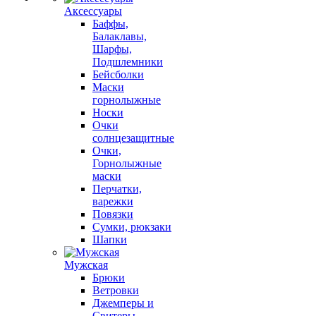
Аксессуары
Баффы,
Балаклавы,
Шарфы,
Подшлемники
Бейсболки
Маски
горнолыжные
Носки
Очки
солнцезащитные
Очки,
Горнолыжные
маски
Перчатки,
варежки
Повязки
Сумки, рюкзаки
Шапки
Мужская
Брюки
Ветровки
Джемперы и
Свитеры