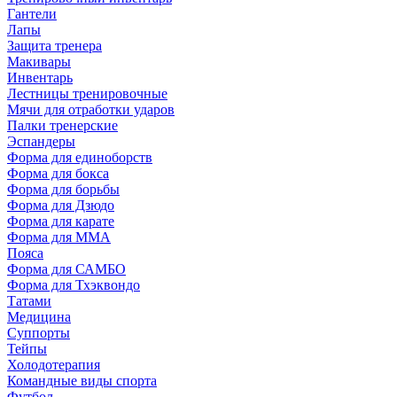
Гантели
Лапы
Защита тренера
Макивары
Инвентарь
Лестницы тренировочные
Мячи для отработки ударов
Палки тренерские
Эспандеры
Форма для единоборств
Форма для бокса
Форма для борьбы
Форма для Дзюдо
Форма для карате
Форма для MMA
Пояса
Форма для САМБО
Форма для Тхэквондо
Татами
Медицина
Суппорты
Тейпы
Холодотерапия
Командные виды спорта
Футбол