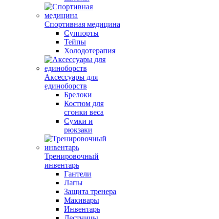
Спортивная медицина
Суппорты
Тейпы
Холодотерапия
Аксессуары для
единоборств
Брелоки
Костюм для
сгонки веса
Сумки и
рюкзаки
Тренировочный
инвентарь
Гантели
Лапы
Защита тренера
Макивары
Инвентарь
Лестницы