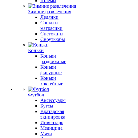
Шлемы
Зимние развлечения
Ледянки
Санки и
матрасики
Снегокаты
Сноутьюбы
Коньки
Коньки
раздвижные
Коньки
фигурные
Коньки
хоккейные
Футбол
Аксессуары
Бутсы
Вратарская
экипировка
Инвентарь
Медицина
Мячи