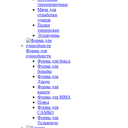
тренировочные
Мячи для
отработки
ударов
Палки
тренерские
Эспандеры
Форма для
единоборств
Форма для бокса
Форма для
борьбы
Форма для
Дзюдо
Форма для
карате
Форма для MMA
Пояса
Форма для
САМБО
Форма для
Тхэквондо