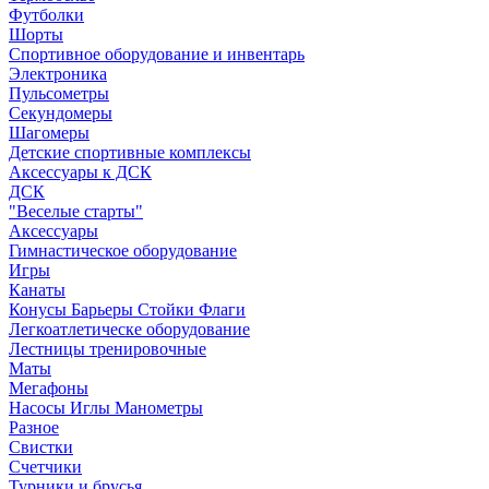
Футболки
Шорты
Спортивное оборудование и инвентарь
Электроника
Пульсометры
Секундомеры
Шагомеры
Детские спортивные комплексы
Аксессуары к ДСК
ДСК
"Веселые старты"
Аксессуары
Гимнастическое оборудование
Игры
Канаты
Конусы Барьеры Стойки Флаги
Легкоатлетическе оборудование
Лестницы тренировочные
Маты
Мегафоны
Насосы Иглы Манометры
Разное
Свистки
Счетчики
Турники и брусья