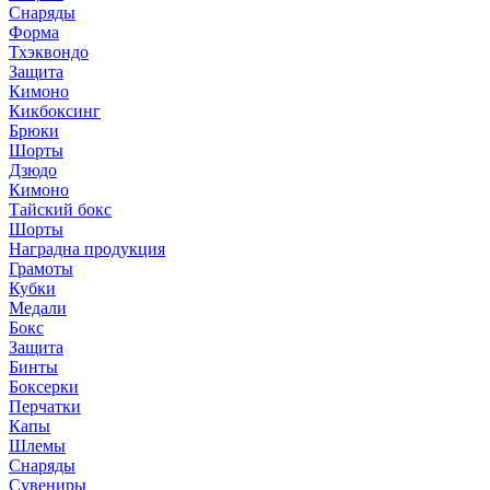
Снаряды
Форма
Тхэквондо
Защита
Кимоно
Кикбоксинг
Брюки
Шорты
Дзюдо
Кимоно
Тайский бокс
Шорты
Наградна продукция
Грамоты
Кубки
Медали
Бокс
Защита
Бинты
Боксерки
Перчатки
Капы
Шлемы
Снаряды
Сувениры