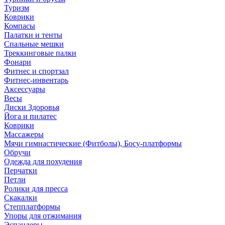
Туризм
Коврики
Компасы
Палатки и тенты
Спальные мешки
Треккинговые палки
Фонари
Фитнес и спортзал
Фитнес-инвентарь
Аксессуары
Весы
Диски Здоровья
Йога и пилатес
Коврики
Массажеры
Мячи гимнастические (Фитболы), Босу-платформы
Обручи
Одежда для похудения
Перчатки
Петли
Ролики для пресса
Скакалки
Степплатформы
Упоры для отжимания
Эспандеры