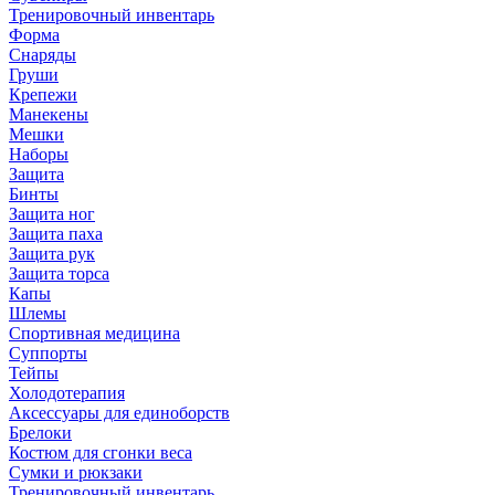
Тренировочный инвентарь
Форма
Снаряды
Груши
Крепежи
Манекены
Мешки
Наборы
Защита
Бинты
Защита ног
Защита паха
Защита рук
Защита торса
Капы
Шлемы
Спортивная медицина
Суппорты
Тейпы
Холодотерапия
Аксессуары для единоборств
Брелоки
Костюм для сгонки веса
Сумки и рюкзаки
Тренировочный инвентарь