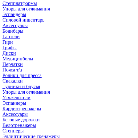
Степплатформы
Упоры для отжимания
Эспандеры
Силовой инвентарь
Аксессуары
Бодибары
Гантели
Гири
Грифы
Диски
Медицинболы
Перчатки
Пояса т/а
Ролики для пресса
Скакалки
Турники и брусья
Упоры для отжимания
Утяжелители
Эспандеры
Кардиотренажеры
Аксессуары
Беговые дорожки
Велотренажеры
Степперы
Эллиптические тренажеры