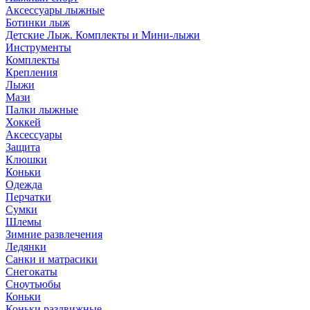
Аксессуары лыжные
Ботинки лыж
Детские Лыж. Комплекты и Мини-лыжи
Инструменты
Комплекты
Крепления
Лыжи
Мази
Палки лыжные
Хоккей
Аксессуары
Защита
Клюшки
Коньки
Одежда
Перчатки
Сумки
Шлемы
Зимние развлечения
Ледянки
Санки и матрасики
Снегокаты
Сноутьюбы
Коньки
Коньки раздвижные