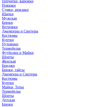
Перчатки, варежки
Повязки
Сумки, рюкзаки
Шапки
Мужская
Брюки
Ветровки
Джемперы и Свитеры
Костюмы
Куртки
Пуховики
Термобелье
Футболки и Майки
Шорты
Женская
Бриджи
Брюки, тайсы
Джемпера и Свитеры
Костюмы
Куртки
Майки, Топы
Термобелье
Шорты
Детская
Брюки