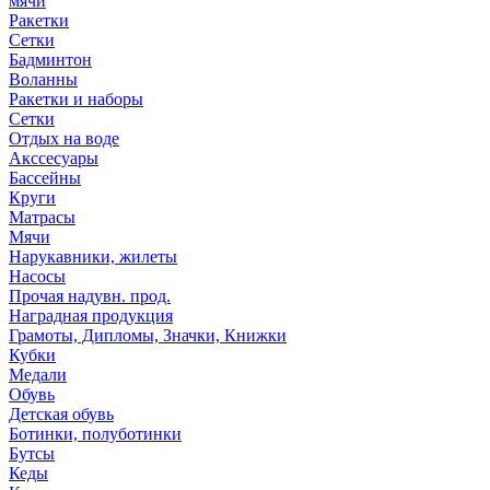
мячи
Ракетки
Сетки
Бадминтон
Воланны
Ракетки и наборы
Сетки
Отдых на воде
Акссесуары
Бассейны
Круги
Матрасы
Мячи
Нарукавники, жилеты
Насосы
Прочая надувн. прод.
Наградная продукция
Грамоты, Дипломы, Значки, Книжки
Кубки
Медали
Обувь
Детская обувь
Ботинки, полуботинки
Бутсы
Кеды