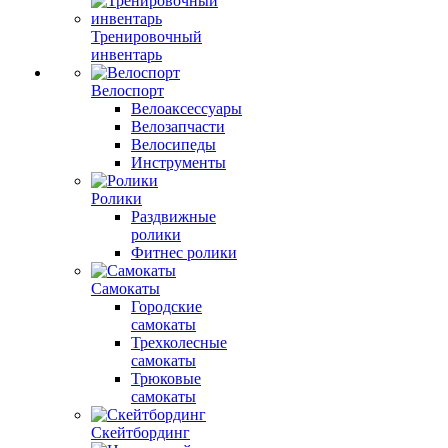
Тренировочный
инвентарь
Велоспорт
Велоаксессуары
Велозапчасти
Велосипеды
Инструменты
Ролики
Раздвижные
ролики
Фитнес ролики
Самокаты
Городские
самокаты
Трехколесные
самокаты
Трюковые
самокаты
Скейтбординг