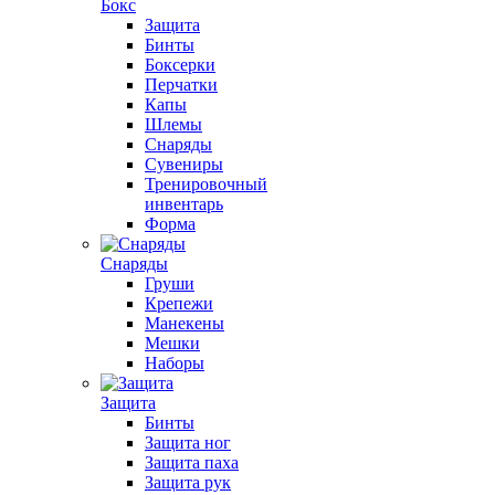
Бокс
Защита
Бинты
Боксерки
Перчатки
Капы
Шлемы
Снаряды
Сувениры
Тренировочный
инвентарь
Форма
Снаряды
Груши
Крепежи
Манекены
Мешки
Наборы
Защита
Бинты
Защита ног
Защита паха
Защита рук