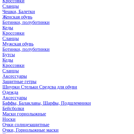
Кроссовки
Сланцы
Чешки, Балетки
Женская обувь
Ботинки, полуботинки
Кеды
Кроссовки
Сланцы
Мужская обувь
Ботинки, полуботинки
Бутсы
Кеды
Кроссовки
Сланцы
Аксессуары
Защитные гетры
Шнурки Стельки Средсва для обуви
Одежда
Аксессуары
Баффы, Балаклавы, Шарфы, Подшлемники
Бейсболки
Маски горнолыжные
Носки
Очки солнцезащитные
Очки, Горнолыжные маски