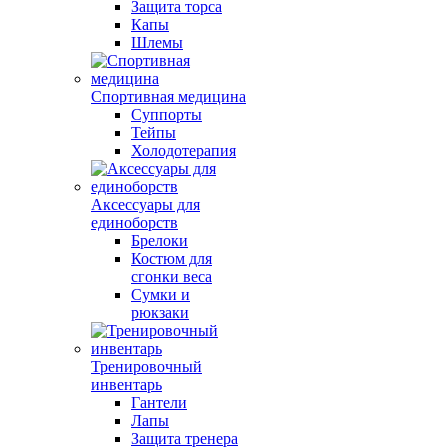
Защита торса
Капы
Шлемы
Спортивная медицина
Суппорты
Тейпы
Холодотерапия
Аксессуары для
единоборств
Брелоки
Костюм для
сгонки веса
Сумки и
рюкзаки
Тренировочный
инвентарь
Гантели
Лапы
Защита тренера