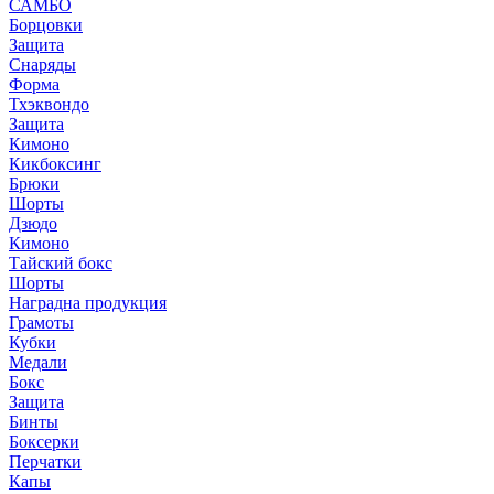
САМБО
Борцовки
Защита
Снаряды
Форма
Тхэквондо
Защита
Кимоно
Кикбоксинг
Брюки
Шорты
Дзюдо
Кимоно
Тайский бокс
Шорты
Наградна продукция
Грамоты
Кубки
Медали
Бокс
Защита
Бинты
Боксерки
Перчатки
Капы