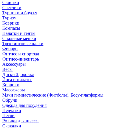
Свистки
Счетчики
Турники и брусья
Туризм
Коврики
Компасы
Палатки и тенты
Спальные мешки
Треккинговые палки
Фонари
Фитнес и спортзал
Фитнес-инвентарь
Аксессуары
Весы
Диски Здоровья
Йога и пилатес
Коврики
Массажеры
Мячи гимнастические (Фитболы), Босу-платформы
Обручи
Одежда для похудения
Перчатки
Петли
Ролики для пресса
Скакалки