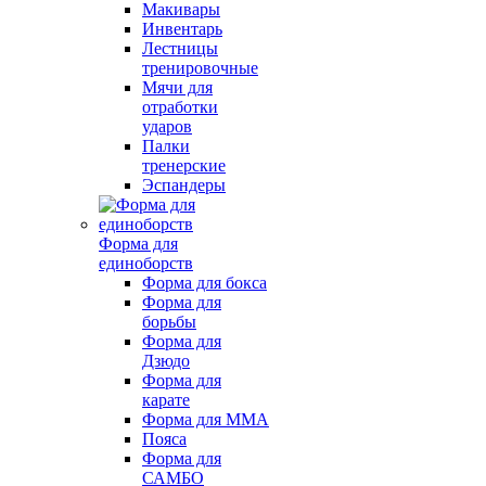
Макивары
Инвентарь
Лестницы
тренировочные
Мячи для
отработки
ударов
Палки
тренерские
Эспандеры
Форма для
единоборств
Форма для бокса
Форма для
борьбы
Форма для
Дзюдо
Форма для
карате
Форма для MMA
Пояса
Форма для
САМБО