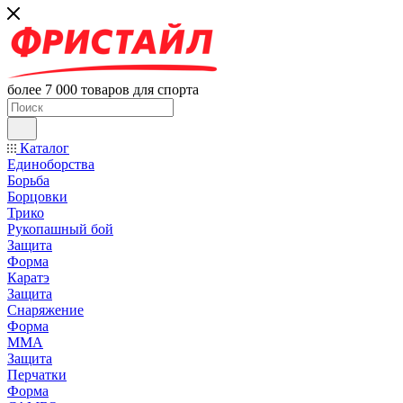
более 7 000 товаров для спорта
Каталог
Единоборства
Борьба
Борцовки
Трико
Рукопашный бой
Защита
Форма
Каратэ
Защита
Снаряжение
Форма
ММА
Защита
Перчатки
Форма