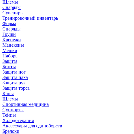
Шлемы
Снаряды
Сувениры
Тренировочный инвентарь
Форма
Снаряды
Груши
Крепежи
Манекены
Мешки
Наборы
Защита
Бинты
Защита ног
Защита паха
Защита рук
Защита торса
Капы
Шлемы
Спортивная медицина
Суппорты
Тейпы
Холодотерапия
Аксессуары для единоборств
Брелоки