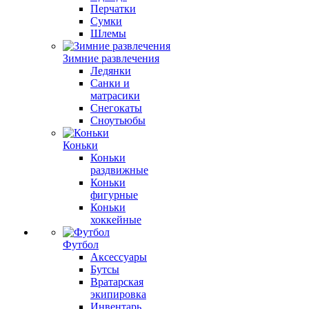
Перчатки
Сумки
Шлемы
Зимние развлечения
Ледянки
Санки и
матрасики
Снегокаты
Сноутьюбы
Коньки
Коньки
раздвижные
Коньки
фигурные
Коньки
хоккейные
Футбол
Аксессуары
Бутсы
Вратарская
экипировка
Инвентарь