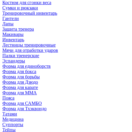
Костюм для сгонки веса
Сумки и рюкзаки
Тренировочный инвентарь
Гантели
Лапы
Защита тренера
Макивары
Инвентарь
Лестницы тренировочные
Мячи для отработки ударов
Палки тренерские
Эспандеры
Форма для единоборств
Форма для бокса
Форма для борьбы
Форма для Дзюдо
Форма для карате
Форма для MMA
Пояса
Форма для САМБО
Форма для Тхэквондо
Татами
Медицина
Суппорты
Тейпы