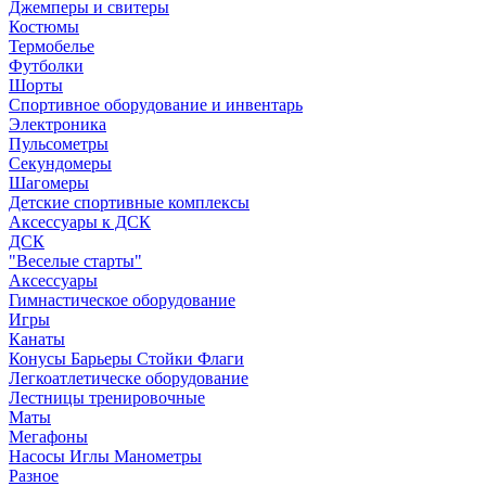
Джемперы и свитеры
Костюмы
Термобелье
Футболки
Шорты
Спортивное оборудование и инвентарь
Электроника
Пульсометры
Секундомеры
Шагомеры
Детские спортивные комплексы
Аксессуары к ДСК
ДСК
"Веселые старты"
Аксессуары
Гимнастическое оборудование
Игры
Канаты
Конусы Барьеры Стойки Флаги
Легкоатлетическе оборудование
Лестницы тренировочные
Маты
Мегафоны
Насосы Иглы Манометры
Разное