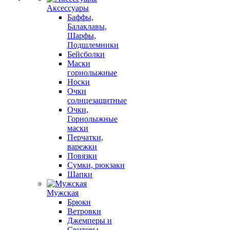
Аксессуары
Баффы,
Балаклавы,
Шарфы,
Подшлемники
Бейсболки
Маски
горнолыжные
Носки
Очки
солнцезащитные
Очки,
Горнолыжные
маски
Перчатки,
варежки
Повязки
Сумки, рюкзаки
Шапки
Мужская
Брюки
Ветровки
Джемперы и
Свитеры