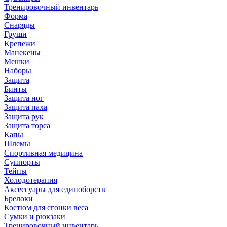
Тренировочный инвентарь
Форма
Снаряды
Груши
Крепежи
Манекены
Мешки
Наборы
Защита
Бинты
Защита ног
Защита паха
Защита рук
Защита торса
Капы
Шлемы
Спортивная медицина
Суппорты
Тейпы
Холодотерапия
Аксессуары для единоборств
Брелоки
Костюм для сгонки веса
Сумки и рюкзаки
Тренировочный инвентарь