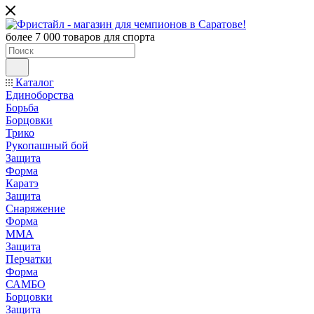
более 7 000 товаров для спорта
Каталог
Единоборства
Борьба
Борцовки
Трико
Рукопашный бой
Защита
Форма
Каратэ
Защита
Снаряжение
Форма
ММА
Защита
Перчатки
Форма
САМБО
Борцовки
Защита