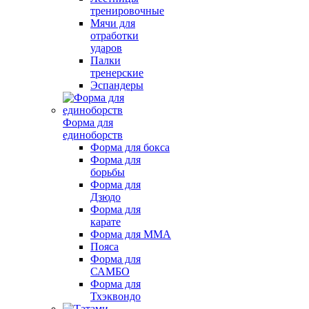
тренировочные
Мячи для
отработки
ударов
Палки
тренерские
Эспандеры
Форма для
единоборств
Форма для бокса
Форма для
борьбы
Форма для
Дзюдо
Форма для
карате
Форма для MMA
Пояса
Форма для
САМБО
Форма для
Тхэквондо