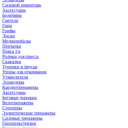
Силовой инвентарь
Аксессуары
Бодибары
Гантели
Гири
Грифы
Диски
Медицинболы
Перчатки
Пояса т/а
Ролики для пресса
Скакалки
Турники и брусья
Упоры для отжимания
Утяжелители
Эспандеры
Кардиотренажеры
Аксессуары
Беговые дорожки
Велотренажеры
Степперы
Эллиптические тренажеры
Силовые тренажеры
Гипперэкстензии