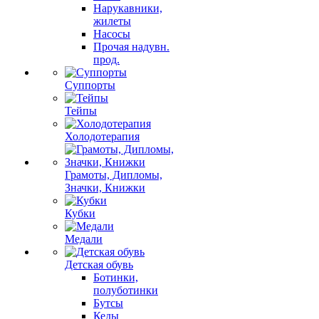
Нарукавники,
жилеты
Насосы
Прочая надувн.
прод.
Суппорты
Тейпы
Холодотерапия
Грамоты, Дипломы,
Значки, Книжки
Кубки
Медали
Детская обувь
Ботинки,
полуботинки
Бутсы
Кеды