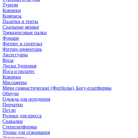
Туризм
Коврики
Компасы
Палатки и тенты
Спальные мешки
Треккинговые палки
Фонари
Фитнес и спортзал
Фитнес-инвентарь
Аксессуары
Весы
Диски Здоровья
Йога и пилатес
Коврики
Массажеры
Мячи гимнастические (Фитболы), Босу-платформы
Обручи
Одежда для похудения
Перчатки
Петли
Ролики для пресса
Скакалки
Степплатформы
Упоры для отжимания
Эспандеры