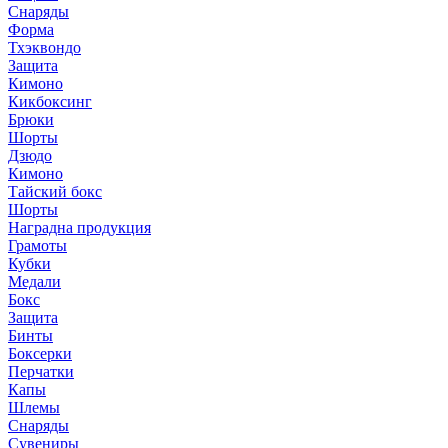
Снаряды
Форма
Тхэквондо
Защита
Кимоно
Кикбоксинг
Брюки
Шорты
Дзюдо
Кимоно
Тайский бокс
Шорты
Наградна продукция
Грамоты
Кубки
Медали
Бокс
Защита
Бинты
Боксерки
Перчатки
Капы
Шлемы
Снаряды
Сувениры