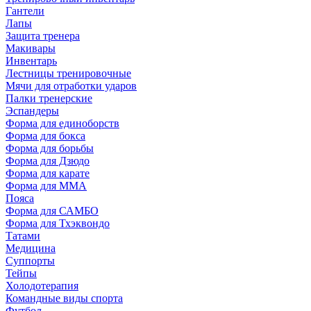
Гантели
Лапы
Защита тренера
Макивары
Инвентарь
Лестницы тренировочные
Мячи для отработки ударов
Палки тренерские
Эспандеры
Форма для единоборств
Форма для бокса
Форма для борьбы
Форма для Дзюдо
Форма для карате
Форма для MMA
Пояса
Форма для САМБО
Форма для Тхэквондо
Татами
Медицина
Суппорты
Тейпы
Холодотерапия
Командные виды спорта
Футбол