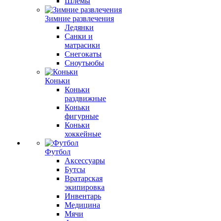
Шлемы
Зимние развлечения
Ледянки
Санки и
матрасики
Снегокаты
Сноутьюбы
Коньки
Коньки
раздвижные
Коньки
фигурные
Коньки
хоккейные
Футбол
Аксессуары
Бутсы
Вратарская
экипировка
Инвентарь
Медицина
Мячи