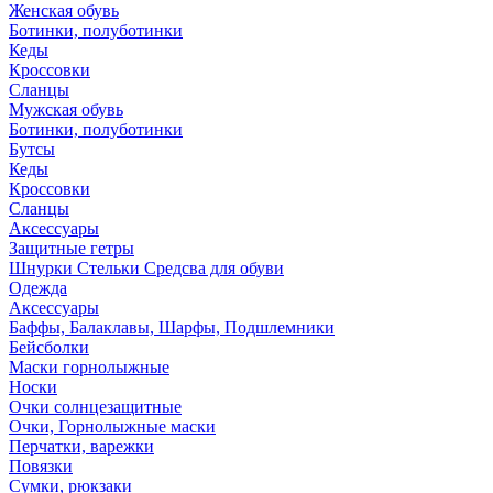
Женская обувь
Ботинки, полуботинки
Кеды
Кроссовки
Сланцы
Мужская обувь
Ботинки, полуботинки
Бутсы
Кеды
Кроссовки
Сланцы
Аксессуары
Защитные гетры
Шнурки Стельки Средсва для обуви
Одежда
Аксессуары
Баффы, Балаклавы, Шарфы, Подшлемники
Бейсболки
Маски горнолыжные
Носки
Очки солнцезащитные
Очки, Горнолыжные маски
Перчатки, варежки
Повязки
Сумки, рюкзаки