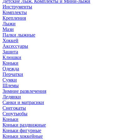
Детские Лыж. Комплекты и Мини-лыжи
Инструменты
Комплекты
Крепления
Лыжи
Мази
Палки лыжные
Хоккей
Аксессуары
Защита
Клюшки
Коньки
Одежда
Перчатки
Сумки
Шлемы
Зимние развлечения
Ледянки
Санки и матрасики
Снегокаты
Сноутьюбы
Коньки
Коньки раздвижные
Коньки фигурные
Коньки хоккейные