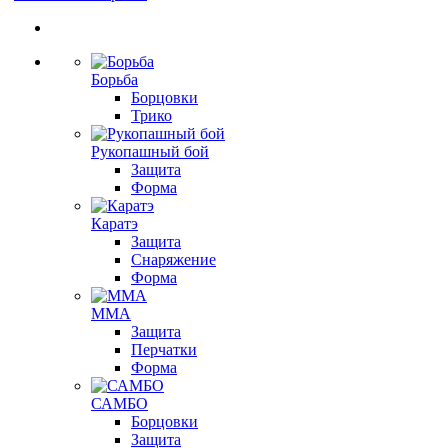
Борьба
Борцовки
Трико
Рукопашный бой
Защита
Форма
Каратэ
Защита
Снаряжение
Форма
ММА
Защита
Перчатки
Форма
САМБО
Борцовки
Защита