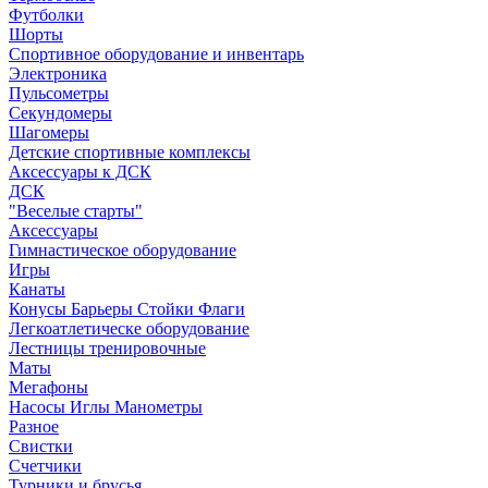
Футболки
Шорты
Спортивное оборудование и инвентарь
Электроника
Пульсометры
Секундомеры
Шагомеры
Детские спортивные комплексы
Аксессуары к ДСК
ДСК
"Веселые старты"
Аксессуары
Гимнастическое оборудование
Игры
Канаты
Конусы Барьеры Стойки Флаги
Легкоатлетическе оборудование
Лестницы тренировочные
Маты
Мегафоны
Насосы Иглы Манометры
Разное
Свистки
Счетчики
Турники и брусья