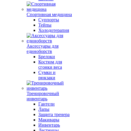
Спортивная медицина
Суппорты
Тейпы
Холодотерапия
Аксессуары для
единоборств
Брелоки
Костюм для
сгонки веса
Сумки и
рюкзаки
Тренировочный
инвентарь
Гантели
Лапы
Защита тренера
Макивары
Инвентарь
Лестницы