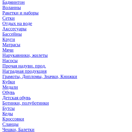
Бадминтон
Воланны
Ракетки и наборы
Сетки
Отдых на воде
Акссесуары
Бассейны
Круги
Матрасы
Мячи
Нарукавники, жилеты
Насосы
Прочая надувн. прод.
Наградная продукция
Грамоты, Дипломы, Значки, Книжки
Кубки
Медали
Обувь
Детская обувь
Ботинки, полуботинки
Бутсы
Кеды
Кроссовки
Сланцы
Чешки, Балетки