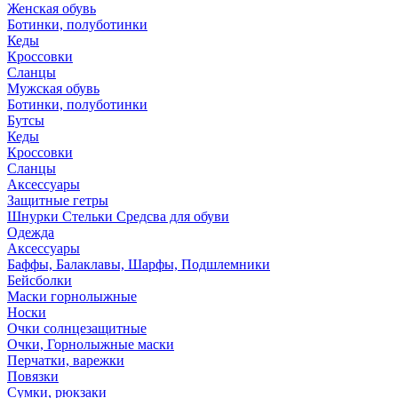
Женская обувь
Ботинки, полуботинки
Кеды
Кроссовки
Сланцы
Мужская обувь
Ботинки, полуботинки
Бутсы
Кеды
Кроссовки
Сланцы
Аксессуары
Защитные гетры
Шнурки Стельки Средсва для обуви
Одежда
Аксессуары
Баффы, Балаклавы, Шарфы, Подшлемники
Бейсболки
Маски горнолыжные
Носки
Очки солнцезащитные
Очки, Горнолыжные маски
Перчатки, варежки
Повязки
Сумки, рюкзаки