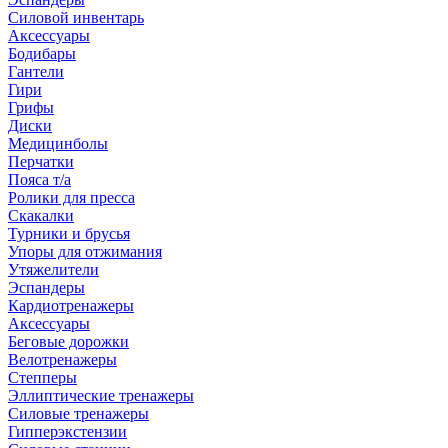
Силовой инвентарь
Аксессуары
Бодибары
Гантели
Гири
Грифы
Диски
Медицинболы
Перчатки
Пояса т/а
Ролики для пресса
Скакалки
Турники и брусья
Упоры для отжимания
Утяжелители
Эспандеры
Кардиотренажеры
Аксессуары
Беговые дорожки
Велотренажеры
Степперы
Эллиптические тренажеры
Силовые тренажеры
Гипперэкстензии