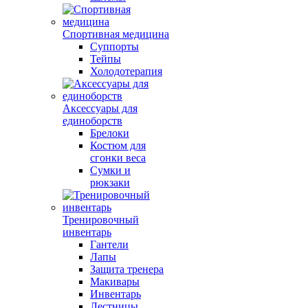
Спортивная медицина
Суппорты
Тейпы
Холодотерапия
Аксессуары для
единоборств
Брелоки
Костюм для
сгонки веса
Сумки и
рюкзаки
Тренировочный
инвентарь
Гантели
Лапы
Защита тренера
Макивары
Инвентарь
Лестницы