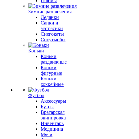
Шлемы
Зимние развлечения
Ледянки
Санки и
матрасики
Снегокаты
Сноутьюбы
Коньки
Коньки
раздвижные
Коньки
фигурные
Коньки
хоккейные
Футбол
Аксессуары
Бутсы
Вратарская
экипировка
Инвентарь
Медицина
Мячи