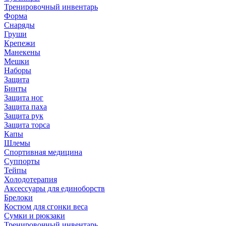
Тренировочный инвентарь
Форма
Снаряды
Груши
Крепежи
Манекены
Мешки
Наборы
Защита
Бинты
Защита ног
Защита паха
Защита рук
Защита торса
Капы
Шлемы
Спортивная медицина
Суппорты
Тейпы
Холодотерапия
Аксессуары для единоборств
Брелоки
Костюм для сгонки веса
Сумки и рюкзаки
Тренировочный инвентарь