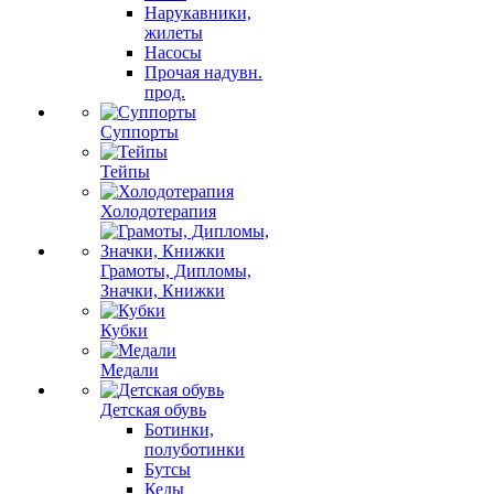
Нарукавники,
жилеты
Насосы
Прочая надувн.
прод.
Суппорты
Тейпы
Холодотерапия
Грамоты, Дипломы,
Значки, Книжки
Кубки
Медали
Детская обувь
Ботинки,
полуботинки
Бутсы
Кеды