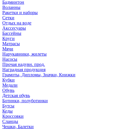
Бадминтон
Воланны
Ракетки и наборы
Сетки
Отдых на воде
Акссесуары
Бассейны
Круги
Матрасы
Мячи
Нарукавники, жилеты
Насосы
Прочая надувн. прод.
Наградная продукция
Грамоты, Дипломы, Значки, Книжки
Кубки
Медали
Обувь
Детская обувь
Ботинки, полуботинки
Бутсы
Кеды
Кроссовки
Сланцы
Чешки, Балетки