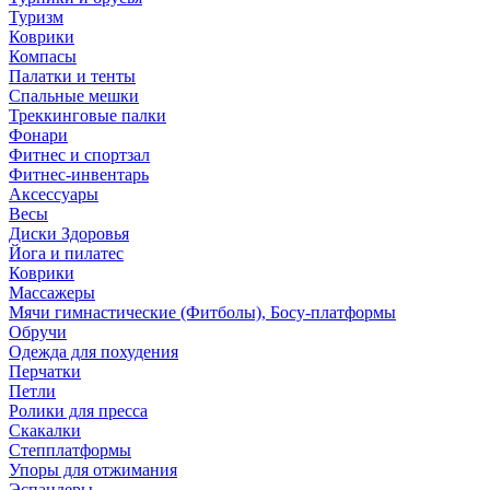
Туризм
Коврики
Компасы
Палатки и тенты
Спальные мешки
Треккинговые палки
Фонари
Фитнес и спортзал
Фитнес-инвентарь
Аксессуары
Весы
Диски Здоровья
Йога и пилатес
Коврики
Массажеры
Мячи гимнастические (Фитболы), Босу-платформы
Обручи
Одежда для похудения
Перчатки
Петли
Ролики для пресса
Скакалки
Степплатформы
Упоры для отжимания
Эспандеры