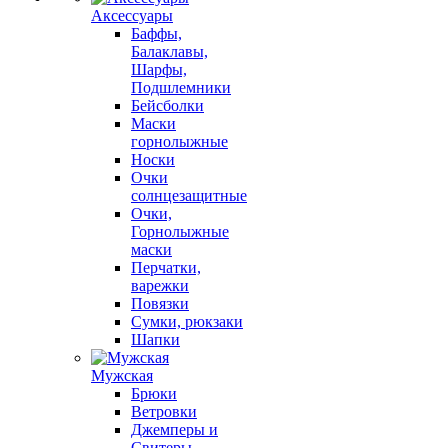
Аксессуары
Баффы,
Балаклавы,
Шарфы,
Подшлемники
Бейсболки
Маски
горнолыжные
Носки
Очки
солнцезащитные
Очки,
Горнолыжные
маски
Перчатки,
варежки
Повязки
Сумки, рюкзаки
Шапки
Мужская
Брюки
Ветровки
Джемперы и
Свитеры