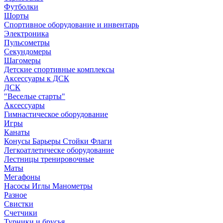
Футболки
Шорты
Спортивное оборудование и инвентарь
Электроника
Пульсометры
Секундомеры
Шагомеры
Детские спортивные комплексы
Аксессуары к ДСК
ДСК
"Веселые старты"
Аксессуары
Гимнастическое оборудование
Игры
Канаты
Конусы Барьеры Стойки Флаги
Легкоатлетическе оборудование
Лестницы тренировочные
Маты
Мегафоны
Насосы Иглы Манометры
Разное
Свистки
Счетчики
Турники и брусья