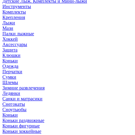
Детские Лыж. Комплекты и Мини-лыжи
Инструменты
Комплекты
Крепления
Лыжи
Мази
Палки лыжные
Хоккей
Аксессуары
Защита
Клюшки
Коньки
Одежда
Перчатки
Сумки
Шлемы
Зимние развлечения
Ледянки
Санки и матрасики
Снегокаты
Сноутьюбы
Коньки
Коньки раздвижные
Коньки фигурные
Коньки хоккейные