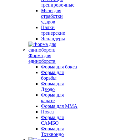
тренировочные
Мячи для
отработки
ударов
Палки
тренерские
Эспандеры
Форма для
единоборств
Форма для бокса
Форма для
борьбы
Форма для
Дзюдо
Форма для
карате
Форма для MMA
Пояса
Форма для
САМБО
Форма для
Тхэквондо