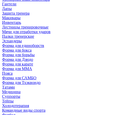
Гантели
Лапы
Защита тренера
Макивары
Инвентарь
Лестницы тренировочные
Мячи для отработки ударов
Палки тренерские
Эспандеры
Форма для единоборств
Форма для бокса
Форма для борьбы
Форма для Дзюдо
Форма для карате
Форма для MMA
Пояса
Форма для САМБО
Форма для Тхэквондо
Татами
Медицина
Суппорты
Тейпы
Холодотерапия
Командные виды спорта
Футбол