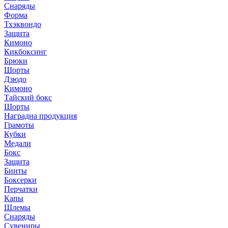
Снаряды
Форма
Тхэквондо
Защита
Кимоно
Кикбоксинг
Брюки
Шорты
Дзюдо
Кимоно
Тайский бокс
Шорты
Наградна продукция
Грамоты
Кубки
Медали
Бокс
Защита
Бинты
Боксерки
Перчатки
Капы
Шлемы
Снаряды
Сувениры