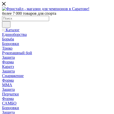
более 7 000 товаров для спорта
Каталог
Единоборства
Борьба
Борцовки
Трико
Рукопашный бой
Защита
Форма
Каратэ
Защита
Снаряжение
Форма
ММА
Защита
Перчатки
Форма
САМБО
Борцовки
Защита