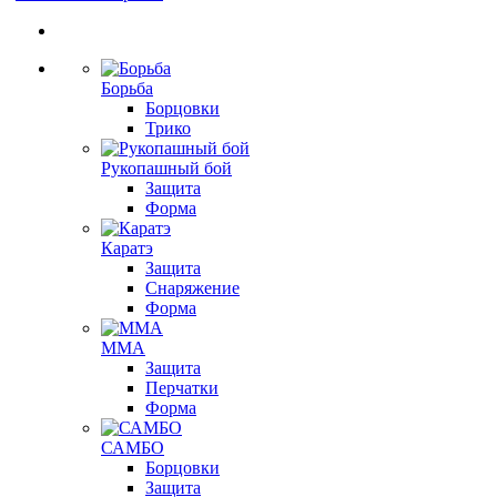
Борьба
Борцовки
Трико
Рукопашный бой
Защита
Форма
Каратэ
Защита
Снаряжение
Форма
ММА
Защита
Перчатки
Форма
САМБО
Борцовки
Защита