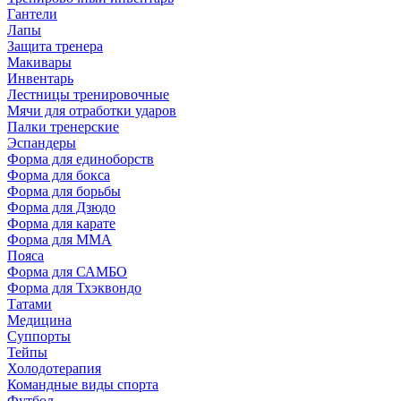
Гантели
Лапы
Защита тренера
Макивары
Инвентарь
Лестницы тренировочные
Мячи для отработки ударов
Палки тренерские
Эспандеры
Форма для единоборств
Форма для бокса
Форма для борьбы
Форма для Дзюдо
Форма для карате
Форма для MMA
Пояса
Форма для САМБО
Форма для Тхэквондо
Татами
Медицина
Суппорты
Тейпы
Холодотерапия
Командные виды спорта
Футбол