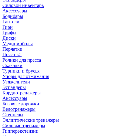
Силовой инвентарь
Аксессуары
Бодибары
Гантели
Гири
Грифы
Диски
Медицинболы
Перчатки
Пояса т/а
Ролики для пресса
Скакалки
Турники и брусья
Упоры для отжимания
Утяжелители
Эспандеры
Кардиотренажеры
Аксессуары
Беговые дорожки
Велотренажеры
Степперы
Эллиптические тренажеры
Силовые тренажеры
Гипперэкстензии