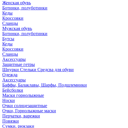
Женская обувь
Ботинки, полуботинки
Кеды
Кроссовки
Сланцы
Мужская обувь
Ботинки, полуботинки
Бутсы
Кеды
Кроссовки
Сланцы
Аксессуары
Защитные гетры
Шнурки Стельки Средсва для обуви
Одежда
Аксессуары
Баффы, Балаклавы, Шарфы, Подшлемники
Бейсболки
Маски горнолыжные
Носки
Очки солнцезащитные
Очки, Горнолыжные маски
Перчатки, варежки
Повязки
Сумки, рюкзаки