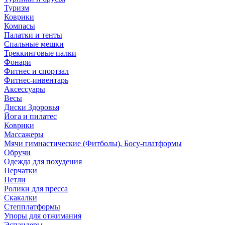
Туризм
Коврики
Компасы
Палатки и тенты
Спальные мешки
Треккинговые палки
Фонари
Фитнес и спортзал
Фитнес-инвентарь
Аксессуары
Весы
Диски Здоровья
Йога и пилатес
Коврики
Массажеры
Мячи гимнастические (Фитболы), Босу-платформы
Обручи
Одежда для похудения
Перчатки
Петли
Ролики для пресса
Скакалки
Степплатформы
Упоры для отжимания
Эспандеры