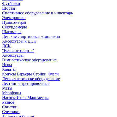
Футболки
Шорты
Спортивное оборудование и инвентарь
Электроника
Пульсометры
Секундомеры
Шагомеры
Детские спортивные комплексы
Аксессуары к ДСК
ДСК
"Веселые старты"
Аксессуары
Гимнастическое оборудование
Игры
Канаты
Конусы Барьеры Стойки Флаги
Легкоатлетическе оборудование
Лестницы тренировочные
Маты
Мегафоны
Насосы Иглы Манометры
Разное
Свистки
Счетчики
Турники и брусья