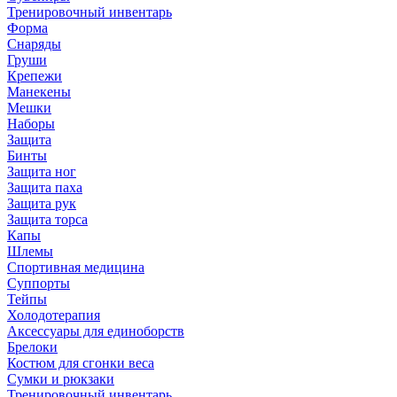
Тренировочный инвентарь
Форма
Снаряды
Груши
Крепежи
Манекены
Мешки
Наборы
Защита
Бинты
Защита ног
Защита паха
Защита рук
Защита торса
Капы
Шлемы
Спортивная медицина
Суппорты
Тейпы
Холодотерапия
Аксессуары для единоборств
Брелоки
Костюм для сгонки веса
Сумки и рюкзаки
Тренировочный инвентарь