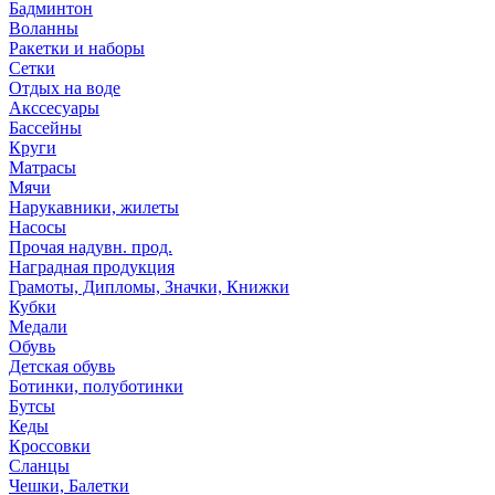
Бадминтон
Воланны
Ракетки и наборы
Сетки
Отдых на воде
Акссесуары
Бассейны
Круги
Матрасы
Мячи
Нарукавники, жилеты
Насосы
Прочая надувн. прод.
Наградная продукция
Грамоты, Дипломы, Значки, Книжки
Кубки
Медали
Обувь
Детская обувь
Ботинки, полуботинки
Бутсы
Кеды
Кроссовки
Сланцы
Чешки, Балетки