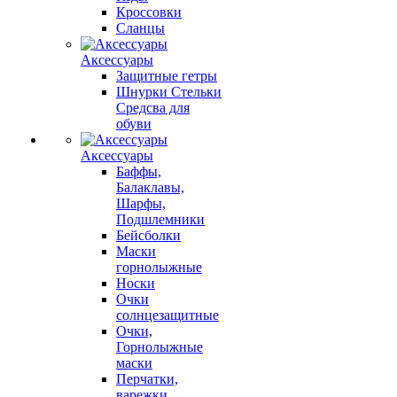
Кроссовки
Сланцы
Аксессуары
Защитные гетры
Шнурки Стельки
Средсва для
обуви
Аксессуары
Баффы,
Балаклавы,
Шарфы,
Подшлемники
Бейсболки
Маски
горнолыжные
Носки
Очки
солнцезащитные
Очки,
Горнолыжные
маски
Перчатки,
варежки