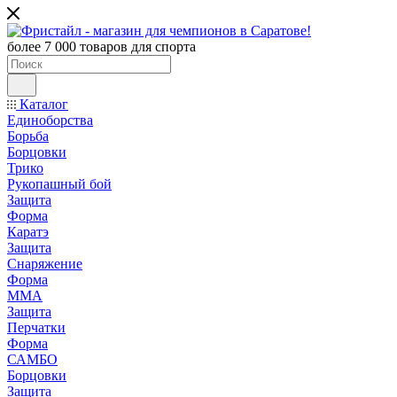
более 7 000 товаров для спорта
Каталог
Единоборства
Борьба
Борцовки
Трико
Рукопашный бой
Защита
Форма
Каратэ
Защита
Снаряжение
Форма
ММА
Защита
Перчатки
Форма
САМБО
Борцовки
Защита