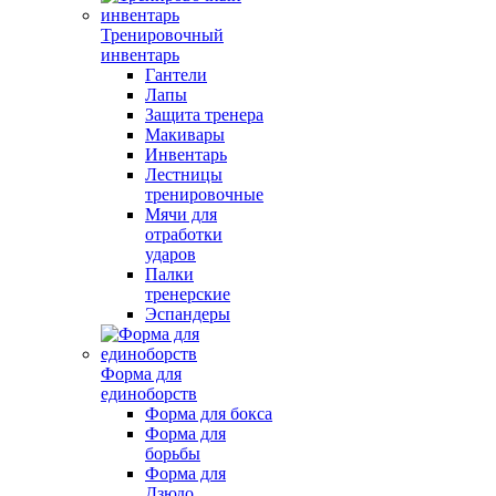
Тренировочный
инвентарь
Гантели
Лапы
Защита тренера
Макивары
Инвентарь
Лестницы
тренировочные
Мячи для
отработки
ударов
Палки
тренерские
Эспандеры
Форма для
единоборств
Форма для бокса
Форма для
борьбы
Форма для
Дзюдо