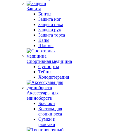
Защита
Бинты
Защита ног
Защита паха
Защита рук
Защита торса
Капы
Шлемы
Спортивная медицина
Суппорты
Тейпы
Холодотерапия
Аксессуары для
единоборств
Брелоки
Костюм для
сгонки веса
Сумки и
рюкзаки