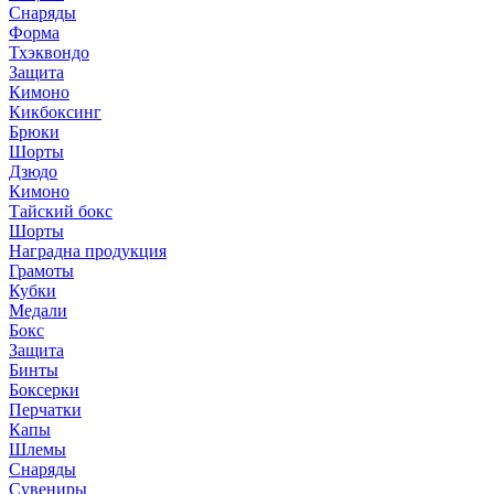
Снаряды
Форма
Тхэквондо
Защита
Кимоно
Кикбоксинг
Брюки
Шорты
Дзюдо
Кимоно
Тайский бокс
Шорты
Наградна продукция
Грамоты
Кубки
Медали
Бокс
Защита
Бинты
Боксерки
Перчатки
Капы
Шлемы
Снаряды
Сувениры