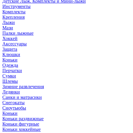
Детские Лыж. Комплекты и Мини-лыжи
Инструменты
Комплекты
Крепления
Лыжи
Мази
Палки лыжные
Хоккей
Аксессуары
Защита
Клюшки
Коньки
Одежда
Перчатки
Сумки
Шлемы
Зимние развлечения
Ледянки
Санки и матрасики
Снегокаты
Сноутьюбы
Коньки
Коньки раздвижные
Коньки фигурные
Коньки хоккейные