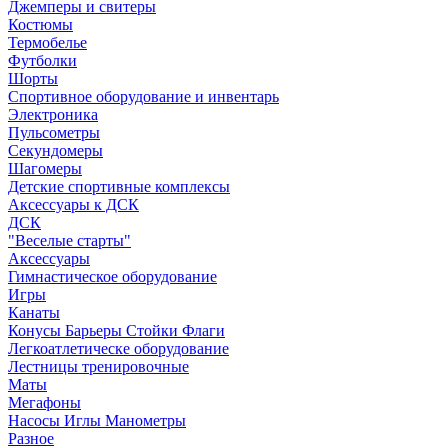
Джемперы и свитеры
Костюмы
Термобелье
Футболки
Шорты
Спортивное оборудование и инвентарь
Электроника
Пульсометры
Секундомеры
Шагомеры
Детские спортивные комплексы
Аксессуары к ДСК
ДСК
"Веселые старты"
Аксессуары
Гимнастическое оборудование
Игры
Канаты
Конусы Барьеры Стойки Флаги
Легкоатлетическе оборудование
Лестницы тренировочные
Маты
Мегафоны
Насосы Иглы Манометры
Разное