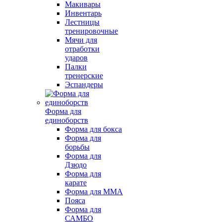
Макивары
Инвентарь
Лестницы
тренировочные
Мячи для
отработки
ударов
Палки
тренерские
Эспандеры
Форма для
единоборств
Форма для бокса
Форма для
борьбы
Форма для
Дзюдо
Форма для
карате
Форма для MMA
Пояса
Форма для
САМБО