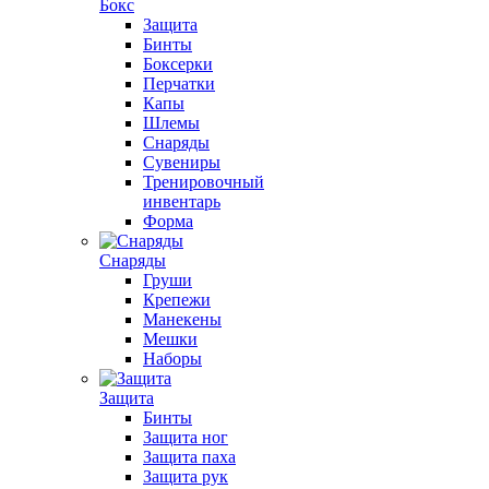
Бокс
Защита
Бинты
Боксерки
Перчатки
Капы
Шлемы
Снаряды
Сувениры
Тренировочный
инвентарь
Форма
Снаряды
Груши
Крепежи
Манекены
Мешки
Наборы
Защита
Бинты
Защита ног
Защита паха
Защита рук