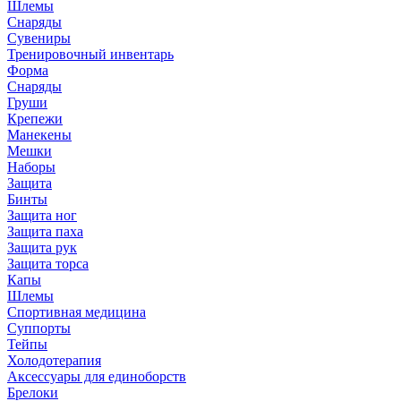
Шлемы
Снаряды
Сувениры
Тренировочный инвентарь
Форма
Снаряды
Груши
Крепежи
Манекены
Мешки
Наборы
Защита
Бинты
Защита ног
Защита паха
Защита рук
Защита торса
Капы
Шлемы
Спортивная медицина
Суппорты
Тейпы
Холодотерапия
Аксессуары для единоборств
Брелоки