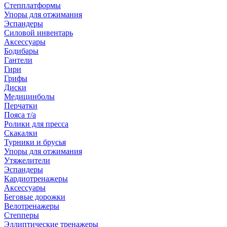
Степплатформы
Упоры для отжимания
Эспандеры
Силовой инвентарь
Аксессуары
Бодибары
Гантели
Гири
Грифы
Диски
Медицинболы
Перчатки
Пояса т/а
Ролики для пресса
Скакалки
Турники и брусья
Упоры для отжимания
Утяжелители
Эспандеры
Кардиотренажеры
Аксессуары
Беговые дорожки
Велотренажеры
Степперы
Эллиптические тренажеры