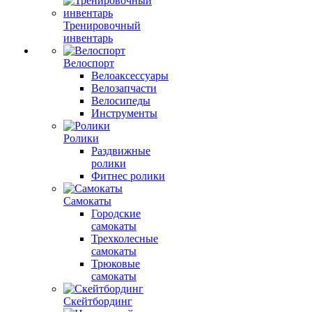
Тренировочный
инвентарь
Велоспорт
Велоаксессуары
Велозапчасти
Велосипеды
Инструменты
Ролики
Раздвижные
ролики
Фитнес ролики
Самокаты
Городские
самокаты
Трехколесные
самокаты
Трюковые
самокаты
Скейтбординг