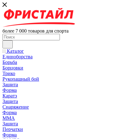
более 7 000 товаров для спорта
Каталог
Единоборства
Борьба
Борцовки
Трико
Рукопашный бой
Защита
Форма
Каратэ
Защита
Снаряжение
Форма
ММА
Защита
Перчатки
Форма