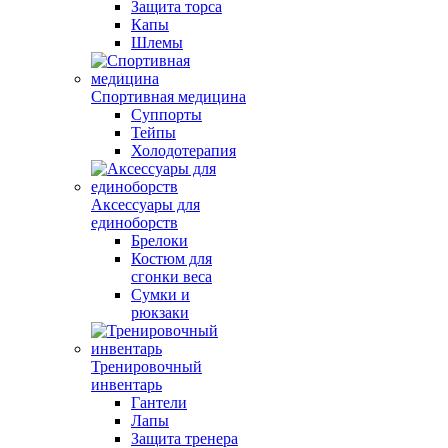
Защита торса
Капы
Шлемы
Спортивная медицина
Суппорты
Тейпы
Холодотерапия
Аксессуары для
единоборств
Брелоки
Костюм для
сгонки веса
Сумки и
рюкзаки
Тренировочный
инвентарь
Гантели
Лапы
Защита тренера