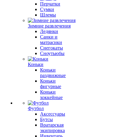
Перчатки
Сумки
Шлемы
Зимние развлечения
Ледянки
Санки и
матрасики
Снегокаты
Сноутьюбы
Коньки
Коньки
раздвижные
Коньки
фигурные
Коньки
хоккейные
Футбол
Аксессуары
Бутсы
Вратарская
экипировка
Инвентарь