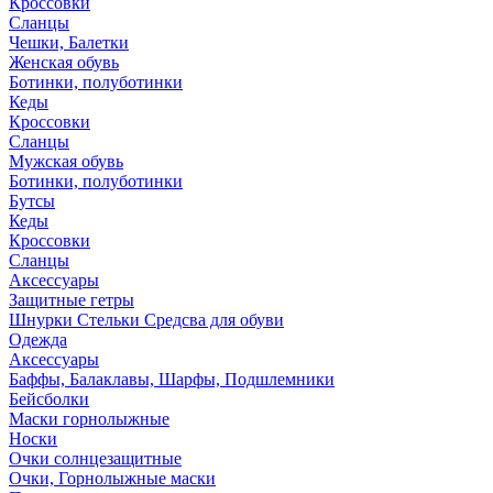
Кроссовки
Сланцы
Чешки, Балетки
Женская обувь
Ботинки, полуботинки
Кеды
Кроссовки
Сланцы
Мужская обувь
Ботинки, полуботинки
Бутсы
Кеды
Кроссовки
Сланцы
Аксессуары
Защитные гетры
Шнурки Стельки Средсва для обуви
Одежда
Аксессуары
Баффы, Балаклавы, Шарфы, Подшлемники
Бейсболки
Маски горнолыжные
Носки
Очки солнцезащитные
Очки, Горнолыжные маски