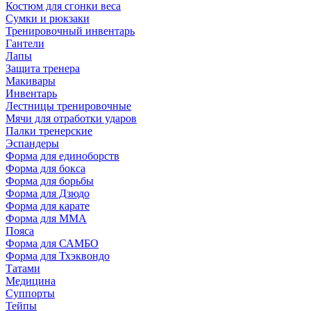
Костюм для сгонки веса
Сумки и рюкзаки
Тренировочный инвентарь
Гантели
Лапы
Защита тренера
Макивары
Инвентарь
Лестницы тренировочные
Мячи для отработки ударов
Палки тренерские
Эспандеры
Форма для единоборств
Форма для бокса
Форма для борьбы
Форма для Дзюдо
Форма для карате
Форма для MMA
Пояса
Форма для САМБО
Форма для Тхэквондо
Татами
Медицина
Суппорты
Тейпы