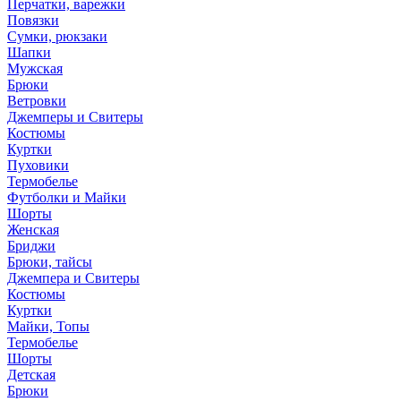
Перчатки, варежки
Повязки
Сумки, рюкзаки
Шапки
Мужская
Брюки
Ветровки
Джемперы и Свитеры
Костюмы
Куртки
Пуховики
Термобелье
Футболки и Майки
Шорты
Женская
Бриджи
Брюки, тайсы
Джемпера и Свитеры
Костюмы
Куртки
Майки, Топы
Термобелье
Шорты
Детская
Брюки