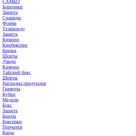
САМБО
Борцовки
Защита
Снаряды
Форма
Тхэквондо
Защита
Кимоно
Кикбоксинг
Брюки
Шорты
Дзюдо
Кимоно
Тайский бокс
Шорты
Наградна продукция
Грамоты
Кубки
Медали
Бокс
Защита
Бинты
Боксерки
Перчатки
Капы