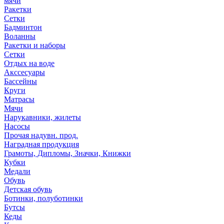
мячи
Ракетки
Сетки
Бадминтон
Воланны
Ракетки и наборы
Сетки
Отдых на воде
Акссесуары
Бассейны
Круги
Матрасы
Мячи
Нарукавники, жилеты
Насосы
Прочая надувн. прод.
Наградная продукция
Грамоты, Дипломы, Значки, Книжки
Кубки
Медали
Обувь
Детская обувь
Ботинки, полуботинки
Бутсы
Кеды