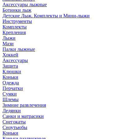
Аксессуары лыжные
Ботинки лыж
Детские Лыж. Комплекты и Мини-лыжи
Инструменты
Комплекты
Крепления
Лыжи
Мази
Палки лыжные
Хоккей
Аксессуары
Защита
Клюшки
Коньки
Одежда
Перчатки
Сумки
Шлемы
Зимние развлечения
Ледянки
Санки и матрасики
Снегокаты
Сноутьюбы
Коньки
Коньки раздвижные