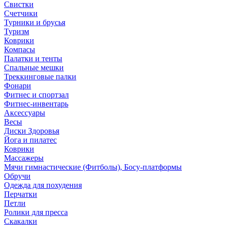
Свистки
Счетчики
Турники и брусья
Туризм
Коврики
Компасы
Палатки и тенты
Спальные мешки
Треккинговые палки
Фонари
Фитнес и спортзал
Фитнес-инвентарь
Аксессуары
Весы
Диски Здоровья
Йога и пилатес
Коврики
Массажеры
Мячи гимнастические (Фитболы), Босу-платформы
Обручи
Одежда для похудения
Перчатки
Петли
Ролики для пресса
Скакалки