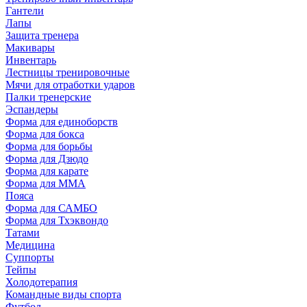
Гантели
Лапы
Защита тренера
Макивары
Инвентарь
Лестницы тренировочные
Мячи для отработки ударов
Палки тренерские
Эспандеры
Форма для единоборств
Форма для бокса
Форма для борьбы
Форма для Дзюдо
Форма для карате
Форма для MMA
Пояса
Форма для САМБО
Форма для Тхэквондо
Татами
Медицина
Суппорты
Тейпы
Холодотерапия
Командные виды спорта
Футбол