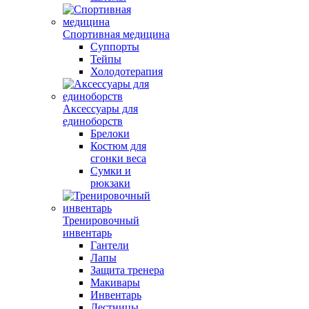
Спортивная медицина
Суппорты
Тейпы
Холодотерапия
Аксессуары для
единоборств
Брелоки
Костюм для
сгонки веса
Сумки и
рюкзаки
Тренировочный
инвентарь
Гантели
Лапы
Защита тренера
Макивары
Инвентарь
Лестницы