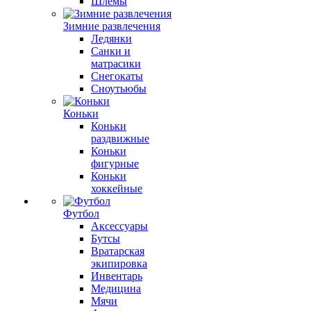
Шлемы
Зимние развлечения
Ледянки
Санки и
матрасики
Снегокаты
Сноутьюбы
Коньки
Коньки
раздвижные
Коньки
фигурные
Коньки
хоккейные
Футбол
Аксессуары
Бутсы
Вратарская
экипировка
Инвентарь
Медицина
Мячи