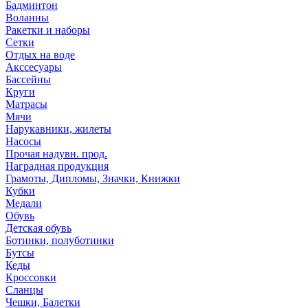
Бадминтон
Воланны
Ракетки и наборы
Сетки
Отдых на воде
Акссесуары
Бассейны
Круги
Матрасы
Мячи
Нарукавники, жилеты
Насосы
Прочая надувн. прод.
Наградная продукция
Грамоты, Дипломы, Значки, Книжки
Кубки
Медали
Обувь
Детская обувь
Ботинки, полуботинки
Бутсы
Кеды
Кроссовки
Сланцы
Чешки, Балетки