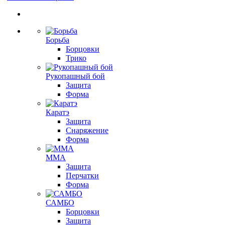
Борьба
Борцовки
Трико
Рукопашный бой
Защита
Форма
Каратэ
Защита
Снаряжение
Форма
ММА
Защита
Перчатки
Форма
САМБО
Борцовки
Защита