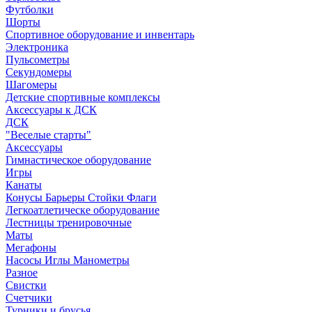
Футболки
Шорты
Спортивное оборудование и инвентарь
Электроника
Пульсометры
Секундомеры
Шагомеры
Детские спортивные комплексы
Аксессуары к ДСК
ДСК
"Веселые старты"
Аксессуары
Гимнастическое оборудование
Игры
Канаты
Конусы Барьеры Стойки Флаги
Легкоатлетическе оборудование
Лестницы тренировочные
Маты
Мегафоны
Насосы Иглы Манометры
Разное
Свистки
Счетчики
Турники и брусья