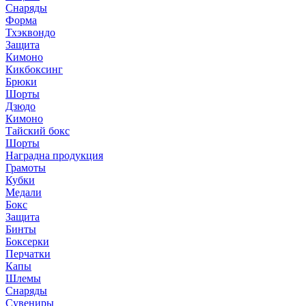
Снаряды
Форма
Тхэквондо
Защита
Кимоно
Кикбоксинг
Брюки
Шорты
Дзюдо
Кимоно
Тайский бокс
Шорты
Наградна продукция
Грамоты
Кубки
Медали
Бокс
Защита
Бинты
Боксерки
Перчатки
Капы
Шлемы
Снаряды
Сувениры