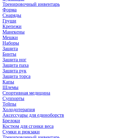
Тренировочный инвентарь
Форма
Снаряды
Груши
Крепежи
Манекены
Мешки
Наборы
Защита
Бинты
Защита ног
Защита паха
Защита рук
Защита торса
Капы
Шлемы
Спортивная медицина
Суппорты
Тейпы
Холодотерапия
Аксессуары для единоборств
Брелоки
Костюм для сгонки веса
Сумки и рюкзаки
Тренировочный инвентарь