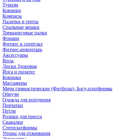
Туризм
Коврики
Компасы
Палатки и тенты
Спальные мешки
Треккинговые палки
Фонари
Фитнес и спортзал
Фитнес-инвентарь
Аксессуары
Весы
Диски Здоровья
Йога и пилатес
Коврики
Массажеры
Мячи гимнастические (Фитболы), Босу-платформы
Обручи
Одежда для похудения
Перчатки
Петли
Ролики для пресса
Скакалки
Степплатформы
Упоры для отжимания
Эспандеры