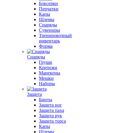
Боксерки
Перчатки
Капы
Шлемы
Снаряды
Сувениры
Тренировочный
инвентарь
Форма
Снаряды
Груши
Крепежи
Манекены
Мешки
Наборы
Защита
Бинты
Защита ног
Защита паха
Защита рук
Защита торса
Капы
Шлемы