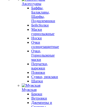
Аксессуары
Баффы,
Балаклавы,
Шарфы,
Подшлемники
Бейсболки
Маски
горнолыжные
Носки
Очки
солнцезащитные
Очки,
Горнолыжные
маски
Перчатки,
варежки
Повязки
Сумки, рюкзаки
Шапки
Мужская
Брюки
Ветровки
Джемперы и
Свитеры