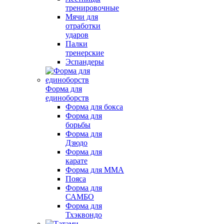
тренировочные
Мячи для
отработки
ударов
Палки
тренерские
Эспандеры
Форма для
единоборств
Форма для бокса
Форма для
борьбы
Форма для
Дзюдо
Форма для
карате
Форма для MMA
Пояса
Форма для
САМБО
Форма для
Тхэквондо