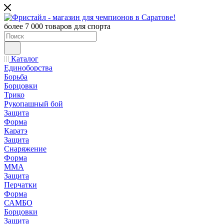
более 7 000 товаров для спорта
Каталог
Единоборства
Борьба
Борцовки
Трико
Рукопашный бой
Защита
Форма
Каратэ
Защита
Снаряжение
Форма
ММА
Защита
Перчатки
Форма
САМБО
Борцовки
Защита