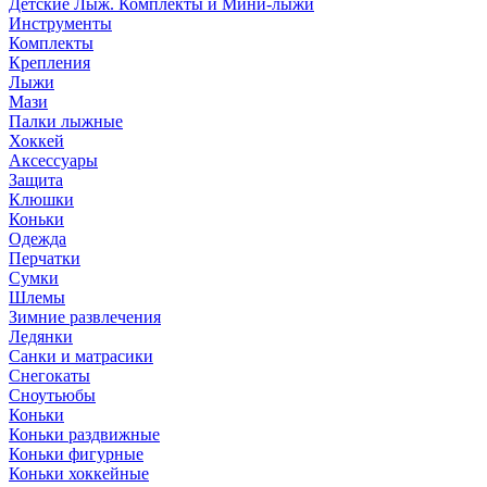
Детские Лыж. Комплекты и Мини-лыжи
Инструменты
Комплекты
Крепления
Лыжи
Мази
Палки лыжные
Хоккей
Аксессуары
Защита
Клюшки
Коньки
Одежда
Перчатки
Сумки
Шлемы
Зимние развлечения
Ледянки
Санки и матрасики
Снегокаты
Сноутьюбы
Коньки
Коньки раздвижные
Коньки фигурные
Коньки хоккейные