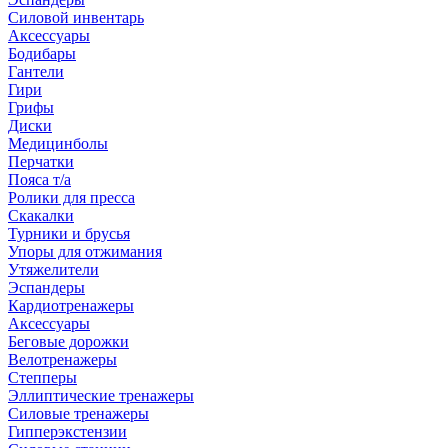
Силовой инвентарь
Аксессуары
Бодибары
Гантели
Гири
Грифы
Диски
Медицинболы
Перчатки
Пояса т/а
Ролики для пресса
Скакалки
Турники и брусья
Упоры для отжимания
Утяжелители
Эспандеры
Кардиотренажеры
Аксессуары
Беговые дорожки
Велотренажеры
Степперы
Эллиптические тренажеры
Силовые тренажеры
Гипперэкстензии