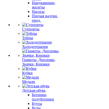
Нарукавники,
жилеты
Насосы
Прочая надувн.
прод.
Суппорты
Тейпы
Холодотерапия
Грамоты, Дипломы,
Значки, Книжки
Кубки
Медали
Детская обувь
Ботинки,
полуботинки
Бутсы
Кеды