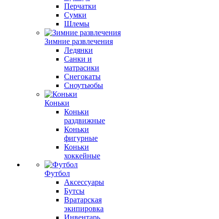
Перчатки
Сумки
Шлемы
Зимние развлечения
Ледянки
Санки и
матрасики
Снегокаты
Сноутьюбы
Коньки
Коньки
раздвижные
Коньки
фигурные
Коньки
хоккейные
Футбол
Аксессуары
Бутсы
Вратарская
экипировка
Инвентарь