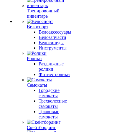
Тренировочный
инвентарь
Велоспорт
Велоаксессуары
Велозапчасти
Велосипеды
Инструменты
Ролики
Раздвижные
ролики
Фитнес ролики
Самокаты
Городские
самокаты
Трехколесные
самокаты
Трюковые
самокаты
Скейтбординг