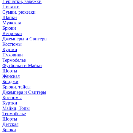
Перчатки, варежки
Повязки
Сумки, рюкзаки
Шапки
Мужская
Брюки
Ветровки
Джемперы и Свитеры
Костюмы
Куртки
Пуховики
Термобелье
Футболки и Майки
Шорты
Женская
Бриджи
Брюки, тайсы
Джемпера и Свитеры
Костюмы
Куртки
Майки, Топы
Термобелье
Шорты
Детская
Брюки