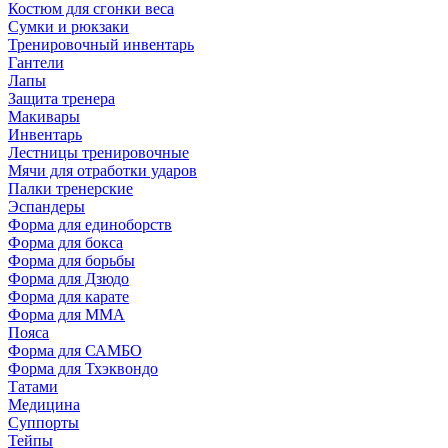
Костюм для сгонки веса
Сумки и рюкзаки
Тренировочный инвентарь
Гантели
Лапы
Защита тренера
Макивары
Инвентарь
Лестницы тренировочные
Мячи для отработки ударов
Палки тренерские
Эспандеры
Форма для единоборств
Форма для бокса
Форма для борьбы
Форма для Дзюдо
Форма для карате
Форма для MMA
Пояса
Форма для САМБО
Форма для Тхэквондо
Татами
Медицина
Суппорты
Тейпы