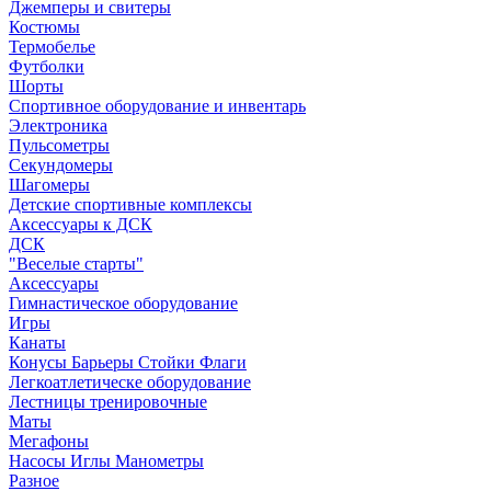
Джемперы и свитеры
Костюмы
Термобелье
Футболки
Шорты
Спортивное оборудование и инвентарь
Электроника
Пульсометры
Секундомеры
Шагомеры
Детские спортивные комплексы
Аксессуары к ДСК
ДСК
"Веселые старты"
Аксессуары
Гимнастическое оборудование
Игры
Канаты
Конусы Барьеры Стойки Флаги
Легкоатлетическе оборудование
Лестницы тренировочные
Маты
Мегафоны
Насосы Иглы Манометры
Разное