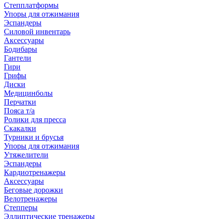
Степплатформы
Упоры для отжимания
Эспандеры
Силовой инвентарь
Аксессуары
Бодибары
Гантели
Гири
Грифы
Диски
Медицинболы
Перчатки
Пояса т/а
Ролики для пресса
Скакалки
Турники и брусья
Упоры для отжимания
Утяжелители
Эспандеры
Кардиотренажеры
Аксессуары
Беговые дорожки
Велотренажеры
Степперы
Эллиптические тренажеры