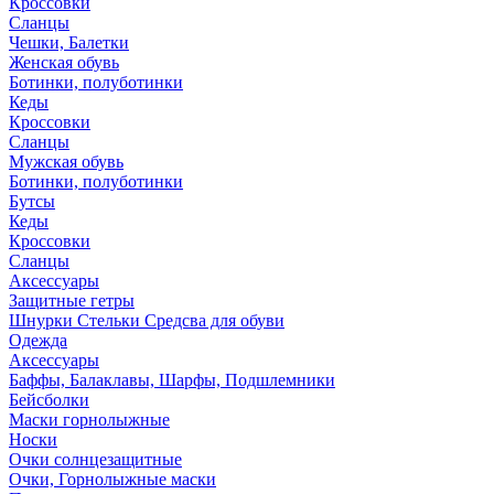
Кроссовки
Сланцы
Чешки, Балетки
Женская обувь
Ботинки, полуботинки
Кеды
Кроссовки
Сланцы
Мужская обувь
Ботинки, полуботинки
Бутсы
Кеды
Кроссовки
Сланцы
Аксессуары
Защитные гетры
Шнурки Стельки Средсва для обуви
Одежда
Аксессуары
Баффы, Балаклавы, Шарфы, Подшлемники
Бейсболки
Маски горнолыжные
Носки
Очки солнцезащитные
Очки, Горнолыжные маски