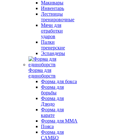
Макивары
Инвентарь
Лестницы
тренировочные
Мячи для
отработки
ударов
Палки
тренерские
Эспандеры
Форма для
единоборств
Форма для бокса
Форма для
борьбы
Форма для
Дзюдо
Форма для
карате
Форма для MMA
Пояса
Форма для
САМБО