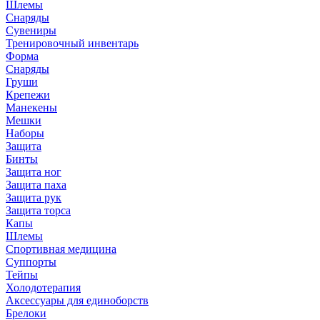
Шлемы
Снаряды
Сувениры
Тренировочный инвентарь
Форма
Снаряды
Груши
Крепежи
Манекены
Мешки
Наборы
Защита
Бинты
Защита ног
Защита паха
Защита рук
Защита торса
Капы
Шлемы
Спортивная медицина
Суппорты
Тейпы
Холодотерапия
Аксессуары для единоборств
Брелоки