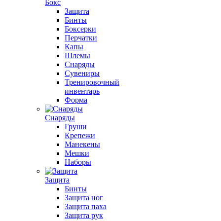
Бокс
Защита
Бинты
Боксерки
Перчатки
Капы
Шлемы
Снаряды
Сувениры
Тренировочный
инвентарь
Форма
Снаряды
Груши
Крепежи
Манекены
Мешки
Наборы
Защита
Бинты
Защита ног
Защита паха
Защита рук