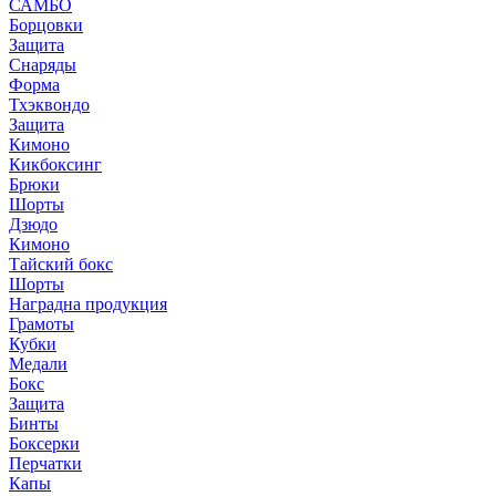
САМБО
Борцовки
Защита
Снаряды
Форма
Тхэквондо
Защита
Кимоно
Кикбоксинг
Брюки
Шорты
Дзюдо
Кимоно
Тайский бокс
Шорты
Наградна продукция
Грамоты
Кубки
Медали
Бокс
Защита
Бинты
Боксерки
Перчатки
Капы