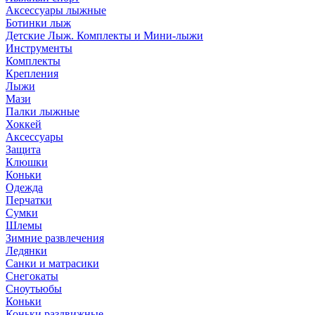
Аксессуары лыжные
Ботинки лыж
Детские Лыж. Комплекты и Мини-лыжи
Инструменты
Комплекты
Крепления
Лыжи
Мази
Палки лыжные
Хоккей
Аксессуары
Защита
Клюшки
Коньки
Одежда
Перчатки
Сумки
Шлемы
Зимние развлечения
Ледянки
Санки и матрасики
Снегокаты
Сноутьюбы
Коньки
Коньки раздвижные