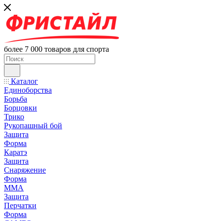
более 7 000 товаров для спорта
Каталог
Единоборства
Борьба
Борцовки
Трико
Рукопашный бой
Защита
Форма
Каратэ
Защита
Снаряжение
Форма
ММА
Защита
Перчатки
Форма