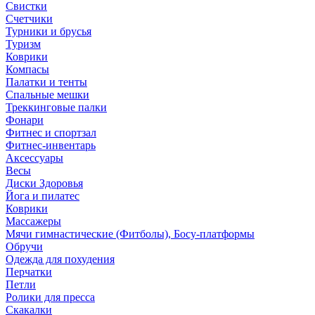
Свистки
Счетчики
Турники и брусья
Туризм
Коврики
Компасы
Палатки и тенты
Спальные мешки
Треккинговые палки
Фонари
Фитнес и спортзал
Фитнес-инвентарь
Аксессуары
Весы
Диски Здоровья
Йога и пилатес
Коврики
Массажеры
Мячи гимнастические (Фитболы), Босу-платформы
Обручи
Одежда для похудения
Перчатки
Петли
Ролики для пресса
Скакалки