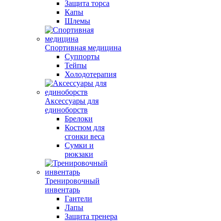
Защита торса
Капы
Шлемы
Спортивная медицина
Суппорты
Тейпы
Холодотерапия
Аксессуары для
единоборств
Брелоки
Костюм для
сгонки веса
Сумки и
рюкзаки
Тренировочный
инвентарь
Гантели
Лапы
Защита тренера