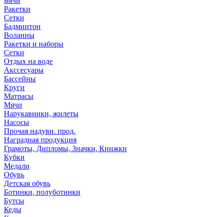
мячи
Ракетки
Сетки
Бадминтон
Воланны
Ракетки и наборы
Сетки
Отдых на воде
Акссесуары
Бассейны
Круги
Матрасы
Мячи
Нарукавники, жилеты
Насосы
Прочая надувн. прод.
Наградная продукция
Грамоты, Дипломы, Значки, Книжки
Кубки
Медали
Обувь
Детская обувь
Ботинки, полуботинки
Бутсы
Кеды