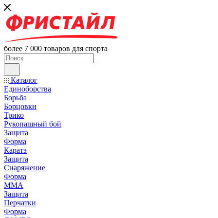
более 7 000 товаров для спорта
Каталог
Единоборства
Борьба
Борцовки
Трико
Рукопашный бой
Защита
Форма
Каратэ
Защита
Снаряжение
Форма
ММА
Защита
Перчатки
Форма