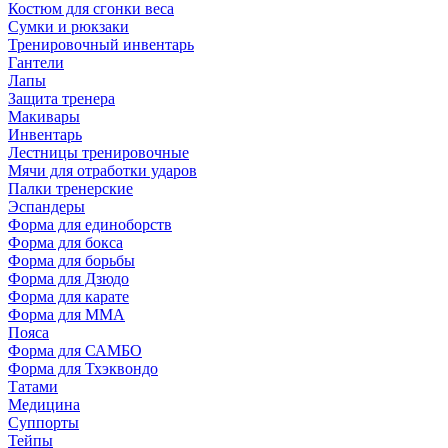
Костюм для сгонки веса
Сумки и рюкзаки
Тренировочный инвентарь
Гантели
Лапы
Защита тренера
Макивары
Инвентарь
Лестницы тренировочные
Мячи для отработки ударов
Палки тренерские
Эспандеры
Форма для единоборств
Форма для бокса
Форма для борьбы
Форма для Дзюдо
Форма для карате
Форма для MMA
Пояса
Форма для САМБО
Форма для Тхэквондо
Татами
Медицина
Суппорты
Тейпы