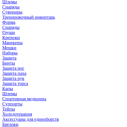
Шлемы
Снаряды
Сувениры
Тренировочный инвентарь
Форма
Снаряды
Груши
Крепежи
Манекены
Мешки
Наборы
Защита
Бинты
Защита ног
Защита паха
Защита рук
Защита торса
Капы
Шлемы
Спортивная медицина
Суппорты
Тейпы
Холодотерапия
Аксессуары для единоборств
Брелоки