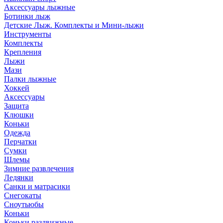
Аксессуары лыжные
Ботинки лыж
Детские Лыж. Комплекты и Мини-лыжи
Инструменты
Комплекты
Крепления
Лыжи
Мази
Палки лыжные
Хоккей
Аксессуары
Защита
Клюшки
Коньки
Одежда
Перчатки
Сумки
Шлемы
Зимние развлечения
Ледянки
Санки и матрасики
Снегокаты
Сноутьюбы
Коньки
Коньки раздвижные