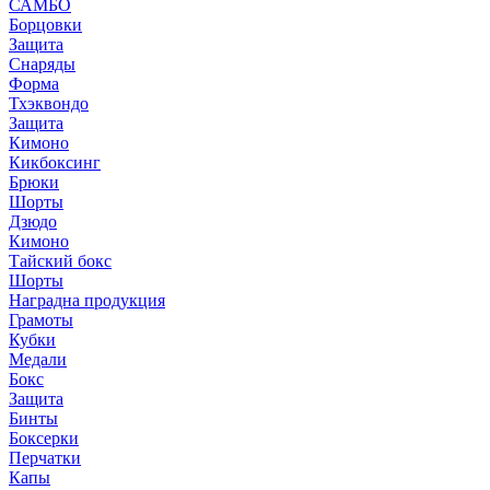
САМБО
Борцовки
Защита
Снаряды
Форма
Тхэквондо
Защита
Кимоно
Кикбоксинг
Брюки
Шорты
Дзюдо
Кимоно
Тайский бокс
Шорты
Наградна продукция
Грамоты
Кубки
Медали
Бокс
Защита
Бинты
Боксерки
Перчатки
Капы