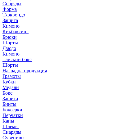
Снаряды
Форма
Тхэквондо
Защита
Кимоно
Кикбоксинг
Брюки
Шорты
Дзюдо
Кимоно
Тайский бокс
Шорты
Наградна продукция
Грамоты
Кубки
Медали
Бокс
Защита
Бинты
Боксерки
Перчатки
Капы
Шлемы
Снаряды
Сувениры