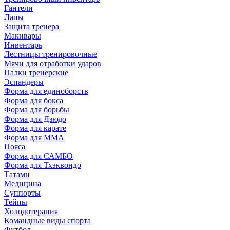
Гантели
Лапы
Защита тренера
Макивары
Инвентарь
Лестницы тренировочные
Мячи для отработки ударов
Палки тренерские
Эспандеры
Форма для единоборств
Форма для бокса
Форма для борьбы
Форма для Дзюдо
Форма для карате
Форма для MMA
Пояса
Форма для САМБО
Форма для Тхэквондо
Татами
Медицина
Суппорты
Тейпы
Холодотерапия
Командные виды спорта
Футбол