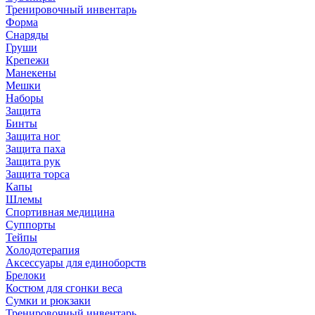
Тренировочный инвентарь
Форма
Снаряды
Груши
Крепежи
Манекены
Мешки
Наборы
Защита
Бинты
Защита ног
Защита паха
Защита рук
Защита торса
Капы
Шлемы
Спортивная медицина
Суппорты
Тейпы
Холодотерапия
Аксессуары для единоборств
Брелоки
Костюм для сгонки веса
Сумки и рюкзаки
Тренировочный инвентарь