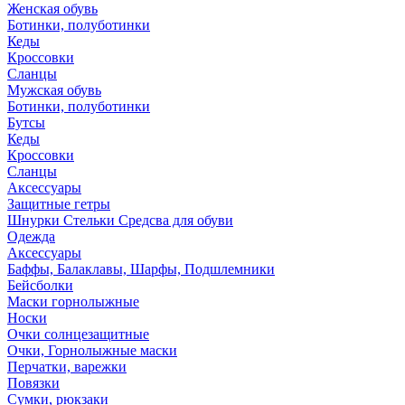
Женская обувь
Ботинки, полуботинки
Кеды
Кроссовки
Сланцы
Мужская обувь
Ботинки, полуботинки
Бутсы
Кеды
Кроссовки
Сланцы
Аксессуары
Защитные гетры
Шнурки Стельки Средсва для обуви
Одежда
Аксессуары
Баффы, Балаклавы, Шарфы, Подшлемники
Бейсболки
Маски горнолыжные
Носки
Очки солнцезащитные
Очки, Горнолыжные маски
Перчатки, варежки
Повязки
Сумки, рюкзаки