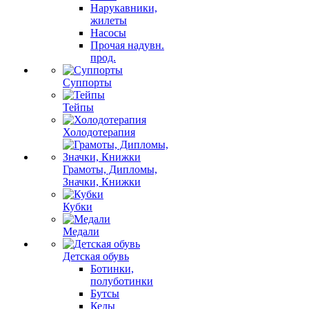
Нарукавники,
жилеты
Насосы
Прочая надувн.
прод.
Суппорты
Тейпы
Холодотерапия
Грамоты, Дипломы,
Значки, Книжки
Кубки
Медали
Детская обувь
Ботинки,
полуботинки
Бутсы
Кеды