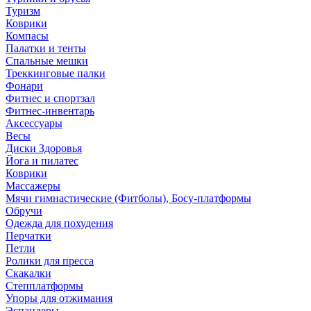
Туризм
Коврики
Компасы
Палатки и тенты
Спальные мешки
Треккинговые палки
Фонари
Фитнес и спортзал
Фитнес-инвентарь
Аксессуары
Весы
Диски Здоровья
Йога и пилатес
Коврики
Массажеры
Мячи гимнастические (Фитболы), Босу-платформы
Обручи
Одежда для похудения
Перчатки
Петли
Ролики для пресса
Скакалки
Степплатформы
Упоры для отжимания
Эспандеры