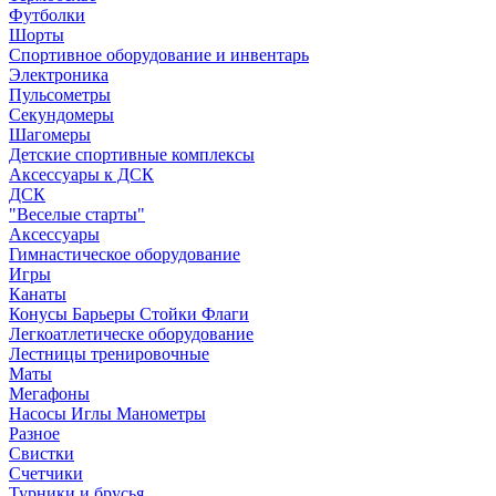
Футболки
Шорты
Спортивное оборудование и инвентарь
Электроника
Пульсометры
Секундомеры
Шагомеры
Детские спортивные комплексы
Аксессуары к ДСК
ДСК
"Веселые старты"
Аксессуары
Гимнастическое оборудование
Игры
Канаты
Конусы Барьеры Стойки Флаги
Легкоатлетическе оборудование
Лестницы тренировочные
Маты
Мегафоны
Насосы Иглы Манометры
Разное
Свистки
Счетчики
Турники и брусья