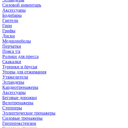
Силовой инвентарь
Аксессуары
Бодибары
Гантели
Гири
Грифы
Диски
Медицинболы
Перчатки
Пояса т/а
Ролики для пресса
Скакалки
Турники и брусья
Упоры для отжимания
Утяжелители
Эспандеры
Кардиотренажеры
Аксессуары
Беговые дорожки
Велотренажеры
Степперы
Эллиптические тренажеры
Силовые тренажеры
Гипперэкстензии