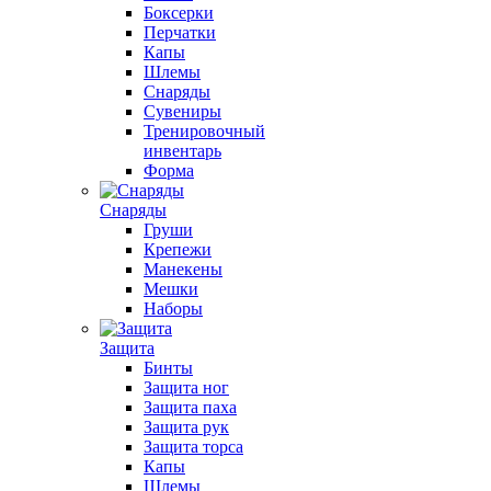
Боксерки
Перчатки
Капы
Шлемы
Снаряды
Сувениры
Тренировочный
инвентарь
Форма
Снаряды
Груши
Крепежи
Манекены
Мешки
Наборы
Защита
Бинты
Защита ног
Защита паха
Защита рук
Защита торса
Капы
Шлемы