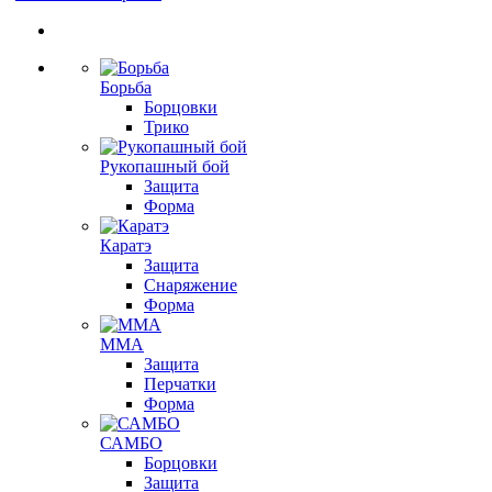
Борьба
Борцовки
Трико
Рукопашный бой
Защита
Форма
Каратэ
Защита
Снаряжение
Форма
ММА
Защита
Перчатки
Форма
САМБО
Борцовки
Защита