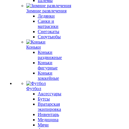
Шлемы
Зимние развлечения
Ледянки
Санки и
матрасики
Снегокаты
Сноутьюбы
Коньки
Коньки
раздвижные
Коньки
фигурные
Коньки
хоккейные
Футбол
Аксессуары
Бутсы
Вратарская
экипировка
Инвентарь
Медицина
Мячи