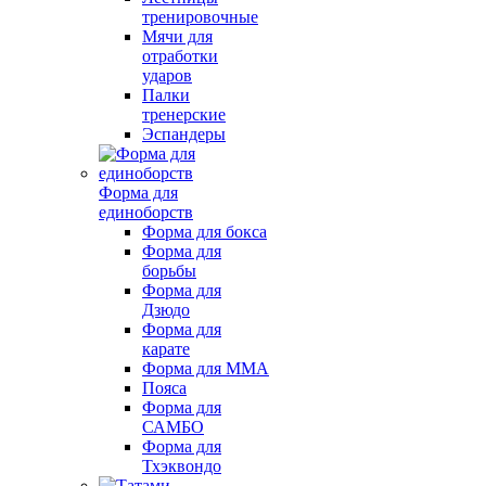
тренировочные
Мячи для
отработки
ударов
Палки
тренерские
Эспандеры
Форма для
единоборств
Форма для бокса
Форма для
борьбы
Форма для
Дзюдо
Форма для
карате
Форма для MMA
Пояса
Форма для
САМБО
Форма для
Тхэквондо