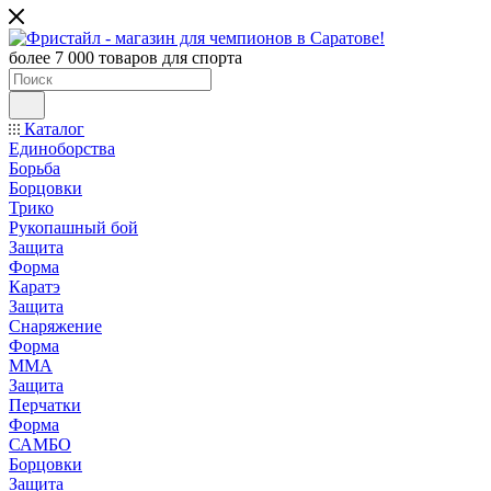
более 7 000 товаров для спорта
Каталог
Единоборства
Борьба
Борцовки
Трико
Рукопашный бой
Защита
Форма
Каратэ
Защита
Снаряжение
Форма
ММА
Защита
Перчатки
Форма
САМБО
Борцовки
Защита