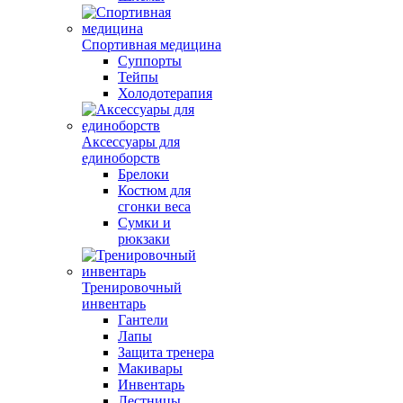
Спортивная медицина
Суппорты
Тейпы
Холодотерапия
Аксессуары для
единоборств
Брелоки
Костюм для
сгонки веса
Сумки и
рюкзаки
Тренировочный
инвентарь
Гантели
Лапы
Защита тренера
Макивары
Инвентарь
Лестницы