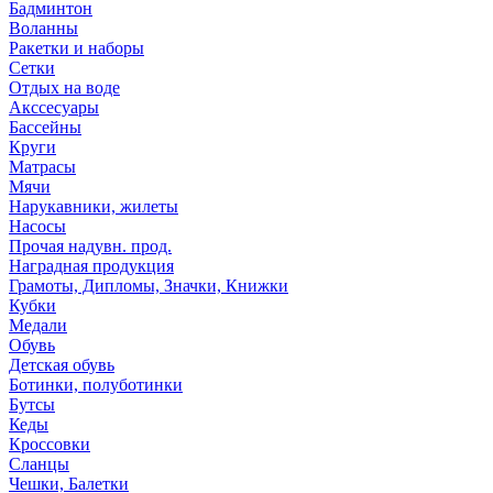
Бадминтон
Воланны
Ракетки и наборы
Сетки
Отдых на воде
Акссесуары
Бассейны
Круги
Матрасы
Мячи
Нарукавники, жилеты
Насосы
Прочая надувн. прод.
Наградная продукция
Грамоты, Дипломы, Значки, Книжки
Кубки
Медали
Обувь
Детская обувь
Ботинки, полуботинки
Бутсы
Кеды
Кроссовки
Сланцы
Чешки, Балетки