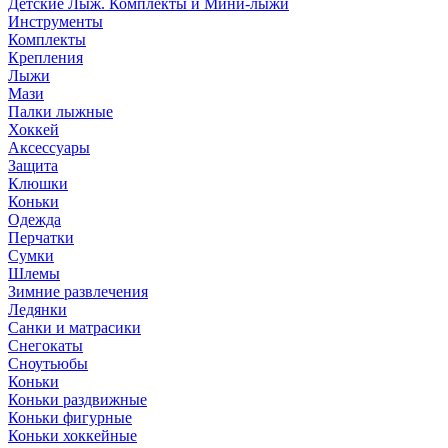
Детские Лыж. Комплекты и Мини-лыжи
Инструменты
Комплекты
Крепления
Лыжи
Мази
Палки лыжные
Хоккей
Аксессуары
Защита
Клюшки
Коньки
Одежда
Перчатки
Сумки
Шлемы
Зимние развлечения
Ледянки
Санки и матрасики
Снегокаты
Сноутьюбы
Коньки
Коньки раздвижные
Коньки фигурные
Коньки хоккейные