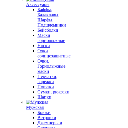
Аксессуары
Баффы,
Балаклавы,
Шарфы,
Подшлемники
Бейсболки
Маски
горнолыжные
Носки
Очки
солнцезащитные
Очки,
Горнолыжные
маски
Перчатки,
варежки
Повязки
Сумки, рюкзаки
Шапки
Мужская
Брюки
Ветровки
Джемперы и
Свитеры