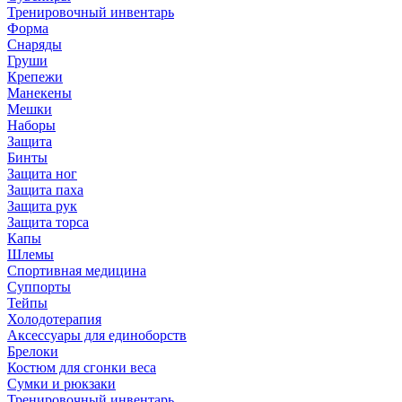
Тренировочный инвентарь
Форма
Снаряды
Груши
Крепежи
Манекены
Мешки
Наборы
Защита
Бинты
Защита ног
Защита паха
Защита рук
Защита торса
Капы
Шлемы
Спортивная медицина
Суппорты
Тейпы
Холодотерапия
Аксессуары для единоборств
Брелоки
Костюм для сгонки веса
Сумки и рюкзаки
Тренировочный инвентарь