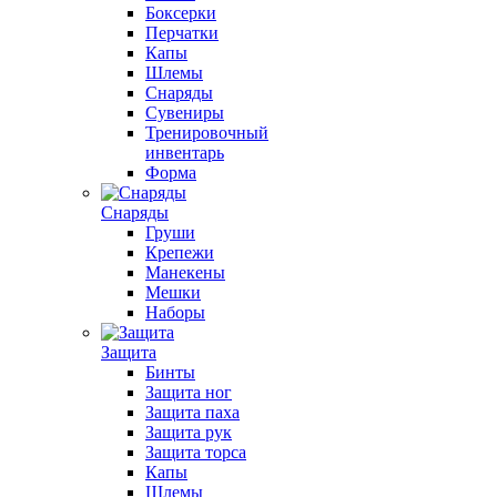
Боксерки
Перчатки
Капы
Шлемы
Снаряды
Сувениры
Тренировочный
инвентарь
Форма
Снаряды
Груши
Крепежи
Манекены
Мешки
Наборы
Защита
Бинты
Защита ног
Защита паха
Защита рук
Защита торса
Капы
Шлемы