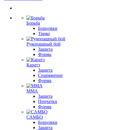
Борьба
Борцовки
Трико
Рукопашный бой
Защита
Форма
Каратэ
Защита
Снаряжение
Форма
ММА
Защита
Перчатки
Форма
САМБО
Борцовки
Защита