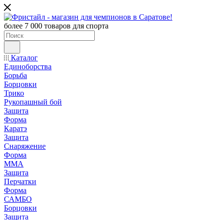
более 7 000 товаров для спорта
Каталог
Единоборства
Борьба
Борцовки
Трико
Рукопашный бой
Защита
Форма
Каратэ
Защита
Снаряжение
Форма
ММА
Защита
Перчатки
Форма
САМБО
Борцовки
Защита