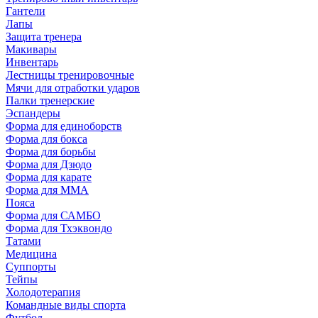
Гантели
Лапы
Защита тренера
Макивары
Инвентарь
Лестницы тренировочные
Мячи для отработки ударов
Палки тренерские
Эспандеры
Форма для единоборств
Форма для бокса
Форма для борьбы
Форма для Дзюдо
Форма для карате
Форма для MMA
Пояса
Форма для САМБО
Форма для Тхэквондо
Татами
Медицина
Суппорты
Тейпы
Холодотерапия
Командные виды спорта
Футбол