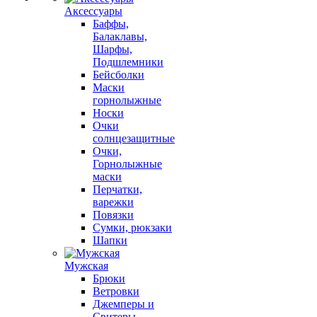
Аксессуары
Баффы,
Балаклавы,
Шарфы,
Подшлемники
Бейсболки
Маски
горнолыжные
Носки
Очки
солнцезащитные
Очки,
Горнолыжные
маски
Перчатки,
варежки
Повязки
Сумки, рюкзаки
Шапки
Мужская
Брюки
Ветровки
Джемперы и
Свитеры