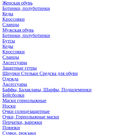
Женская обувь
Ботинки, полуботинки
Кеды
Кроссовки
Сланцы
Мужская обувь
Ботинки, полуботинки
Бутсы
Кеды
Кроссовки
Сланцы
Аксессуары
Защитные гетры
Шнурки Стельки Средсва для обуви
Одежда
Аксессуары
Баффы, Балаклавы, Шарфы, Подшлемники
Бейсболки
Маски горнолыжные
Носки
Очки солнцезащитные
Очки, Горнолыжные маски
Перчатки, варежки
Повязки
Сумки, рюкзаки