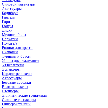
Силовой инвентарь
Аксессуары
Бодибары
Гантели
Гири
Грифы
Диски
Медицинболы
Перчатки
Пояса т/а
Ролики для пресса
Скакалки
Турники и брусья
Упоры для отжимания
Утяжелители
Эспандеры
Кардиотренажеры
Аксессуары
Беговые дорожки
Велотренажеры
Степперы
Эллиптические тренажеры
Силовые тренажеры
Гипперэкстензии