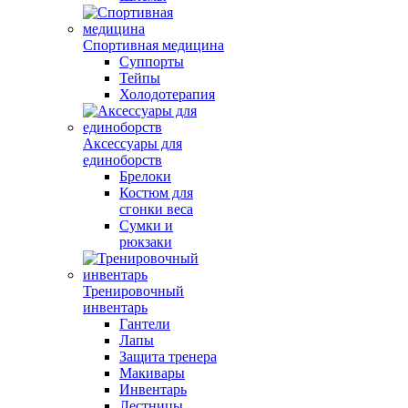
Спортивная медицина
Суппорты
Тейпы
Холодотерапия
Аксессуары для
единоборств
Брелоки
Костюм для
сгонки веса
Сумки и
рюкзаки
Тренировочный
инвентарь
Гантели
Лапы
Защита тренера
Макивары
Инвентарь
Лестницы