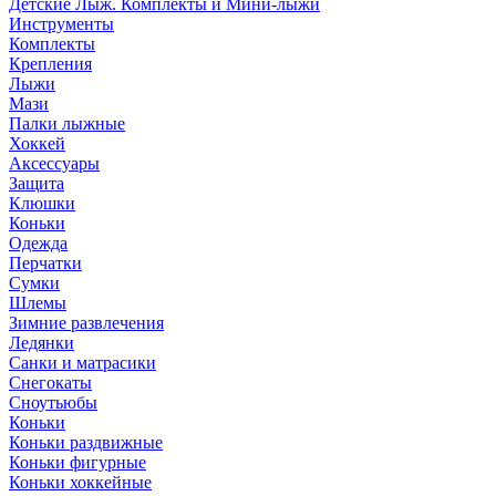
Детские Лыж. Комплекты и Мини-лыжи
Инструменты
Комплекты
Крепления
Лыжи
Мази
Палки лыжные
Хоккей
Аксессуары
Защита
Клюшки
Коньки
Одежда
Перчатки
Сумки
Шлемы
Зимние развлечения
Ледянки
Санки и матрасики
Снегокаты
Сноутьюбы
Коньки
Коньки раздвижные
Коньки фигурные
Коньки хоккейные