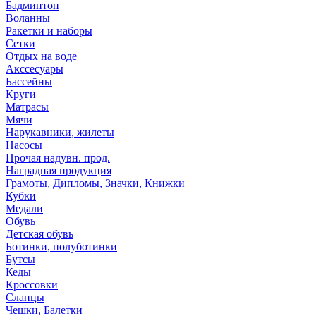
Бадминтон
Воланны
Ракетки и наборы
Сетки
Отдых на воде
Акссесуары
Бассейны
Круги
Матрасы
Мячи
Нарукавники, жилеты
Насосы
Прочая надувн. прод.
Наградная продукция
Грамоты, Дипломы, Значки, Книжки
Кубки
Медали
Обувь
Детская обувь
Ботинки, полуботинки
Бутсы
Кеды
Кроссовки
Сланцы
Чешки, Балетки