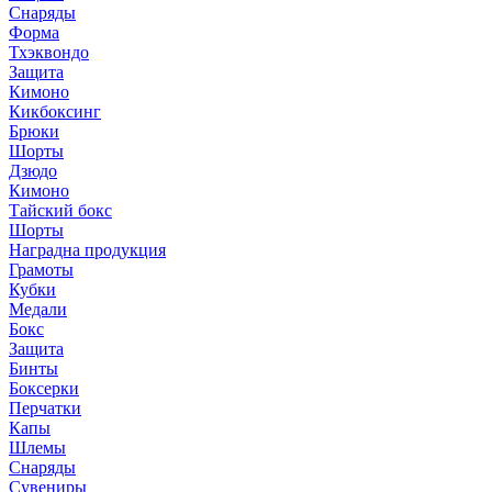
Снаряды
Форма
Тхэквондо
Защита
Кимоно
Кикбоксинг
Брюки
Шорты
Дзюдо
Кимоно
Тайский бокс
Шорты
Наградна продукция
Грамоты
Кубки
Медали
Бокс
Защита
Бинты
Боксерки
Перчатки
Капы
Шлемы
Снаряды
Сувениры