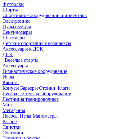
Футболки
Шорты
Спортивное оборудование и инвентарь
Электроника
Пульсометры
Секундомеры
Шагомеры
Детские спортивные комплексы
Аксессуары к ДСК
ДСК
"Веселые старты"
Аксессуары
Гимнастическое оборудование
Игры
Канаты
Конусы Барьеры Стойки Флаги
Легкоатлетическе оборудование
Лестницы тренировочные
Маты
Мегафоны
Насосы Иглы Манометры
Разное
Свистки
Счетчики
Турники и брусья