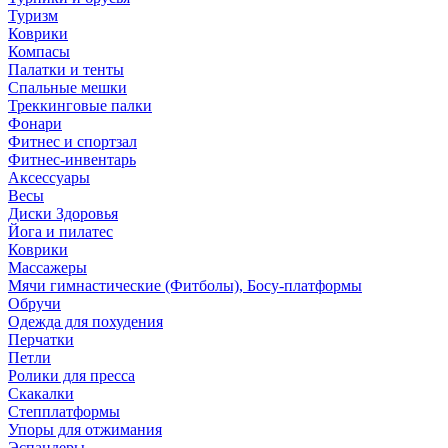
Туризм
Коврики
Компасы
Палатки и тенты
Спальные мешки
Треккинговые палки
Фонари
Фитнес и спортзал
Фитнес-инвентарь
Аксессуары
Весы
Диски Здоровья
Йога и пилатес
Коврики
Массажеры
Мячи гимнастические (Фитболы), Босу-платформы
Обручи
Одежда для похудения
Перчатки
Петли
Ролики для пресса
Скакалки
Степплатформы
Упоры для отжимания
Эспандеры