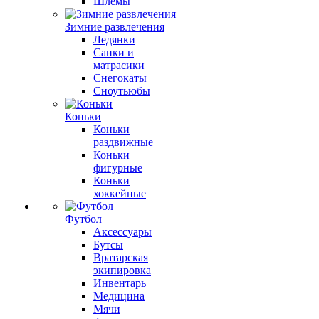
Шлемы
Зимние развлечения
Ледянки
Санки и
матрасики
Снегокаты
Сноутьюбы
Коньки
Коньки
раздвижные
Коньки
фигурные
Коньки
хоккейные
Футбол
Аксессуары
Бутсы
Вратарская
экипировка
Инвентарь
Медицина
Мячи