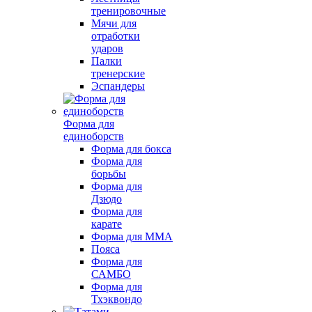
тренировочные
Мячи для
отработки
ударов
Палки
тренерские
Эспандеры
Форма для
единоборств
Форма для бокса
Форма для
борьбы
Форма для
Дзюдо
Форма для
карате
Форма для MMA
Пояса
Форма для
САМБО
Форма для
Тхэквондо