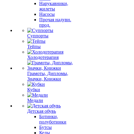
Нарукавники,
жилеты
Насосы
Прочая надувн.
прод.
Суппорты
Тейпы
Холодотерапия
Грамоты, Дипломы,
Значки, Книжки
Кубки
Медали
Детская обувь
Ботинки,
полуботинки
Бутсы
Кеды