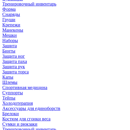
Тренировочный инвентарь
Форма
Снаряды
Груши
Крепежи
Манекены
Мешки
Наборы
Защита
Бинты
Защита ног
Защита паха
Защита рук
Защита торса
Капы
Шлемы
Спортивная медицина
Суппорты
Тейпы
Холодотерапия
Аксессуары для единоборств
Брелоки
Костюм для сгонки веса
Сумки и рюкзаки
Тренировочный инвентарь