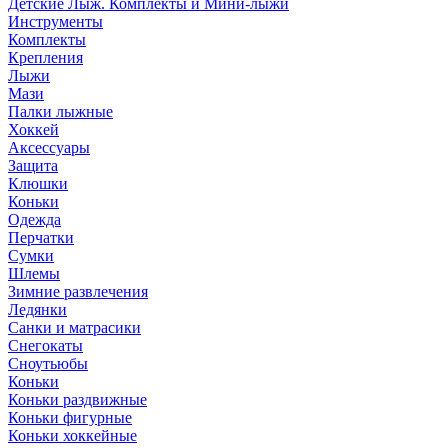
Детские Лыж. Комплекты и Мини-лыжи
Инструменты
Комплекты
Крепления
Лыжи
Мази
Палки лыжные
Хоккей
Аксессуары
Защита
Клюшки
Коньки
Одежда
Перчатки
Сумки
Шлемы
Зимние развлечения
Ледянки
Санки и матрасики
Снегокаты
Сноутьюбы
Коньки
Коньки раздвижные
Коньки фигурные
Коньки хоккейные