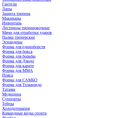
Гантели
Лапы
Защита тренера
Макивары
Инвентарь
Лестницы тренировочные
Мячи для отработки ударов
Палки тренерские
Эспандеры
Форма для единоборств
Форма для бокса
Форма для борьбы
Форма для Дзюдо
Форма для карате
Форма для MMA
Пояса
Форма для САМБО
Форма для Тхэквондо
Татами
Медицина
Суппорты
Тейпы
Холодотерапия
Командные виды спорта
Футбол