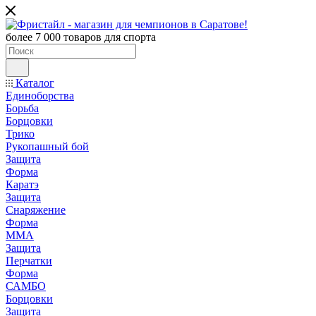
более 7 000 товаров для спорта
Каталог
Единоборства
Борьба
Борцовки
Трико
Рукопашный бой
Защита
Форма
Каратэ
Защита
Снаряжение
Форма
ММА
Защита
Перчатки
Форма
САМБО
Борцовки
Защита