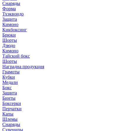
Снаряды
Форма
Тхэквондо
Защита
Кимоно
Кикбоксинг
Брюки
Шорты
Дзюдо
Кимоно
Тайский бокс
Шорты
Наградна продукция
Грамоты
Кубки
Медали
Бокс
Защита
Бинты
Боксерки
Перчатки
Капы
Шлемы
Снаряды
Сувениры