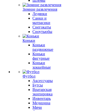
Шлемы
Зимние развлечения
Ледянки
Санки и
матрасики
Снегокаты
Сноутьюбы
Коньки
Коньки
раздвижные
Коньки
фигурные
Коньки
хоккейные
Футбол
Аксессуары
Бутсы
Вратарская
экипировка
Инвентарь
Медицина
Мячи