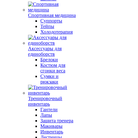
Спортивная медицина
Суппорты
Тейпы
Холодотерапия
Аксессуары для
единоборств
Брелоки
Костюм для
сгонки веса
Сумки и
рюкзаки
Тренировочный
инвентарь
Гантели
Лапы
Защита тренера
Макивары
Инвентарь
Лестницы