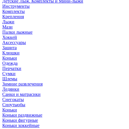
Детские Лыж. Комплекты и Мини-лыжи
Инструменты
Комплекты
Крепления
Лыжи
Мази
Палки лыжные
Хоккей
Аксессуары
Защита
Клюшки
Коньки
Одежда
Перчатки
Сумки
Шлемы
Зимние развлечения
Ледянки
Санки и матрасики
Снегокаты
Сноутьюбы
Коньки
Коньки раздвижные
Коньки фигурные
Коньки хоккейные