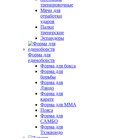
тренировочные
Мячи для
отработки
ударов
Палки
тренерские
Эспандеры
Форма для
единоборств
Форма для бокса
Форма для
борьбы
Форма для
Дзюдо
Форма для
карате
Форма для MMA
Пояса
Форма для
САМБО
Форма для
Тхэквондо