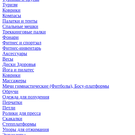
Туризм
Коврики
Компасы
Палатки и тенты
Спальные мешки
Треккинговые палки
Фонари
Фитнес и спортзал
Фитнес-инвентарь
Аксессуары
Весы
Диски Здоровья
Йога и пилатес
Коврики
Массажеры
Мячи гимнастические (Фитболы), Босу-платформы
Обручи
Одежда для похудения
Перчатки
Петли
Ролики для пресса
Скакалки
Степплатформы
Упоры для отжимания
Эспандеры