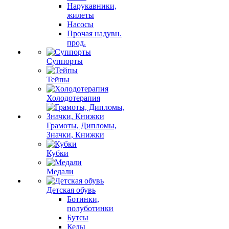
Нарукавники,
жилеты
Насосы
Прочая надувн.
прод.
Суппорты
Тейпы
Холодотерапия
Грамоты, Дипломы,
Значки, Книжки
Кубки
Медали
Детская обувь
Ботинки,
полуботинки
Бутсы
Кеды