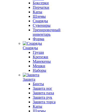
Боксерки
Перчатки
Капы
Шлемы
Снаряды
Сувениры
Тренировочный
инвентарь
Форма
Снаряды
Груши
Крепежи
Манекены
Мешки
Наборы
Защита
Бинты
Защита ног
Защита паха
Защита рук
Защита торса
Капы
Шлемы