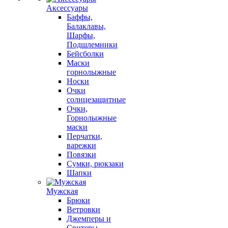
Аксессуары
Баффы,
Балаклавы,
Шарфы,
Подшлемники
Бейсболки
Маски
горнолыжные
Носки
Очки
солнцезащитные
Очки,
Горнолыжные
маски
Перчатки,
варежки
Повязки
Сумки, рюкзаки
Шапки
Мужская
Брюки
Ветровки
Джемперы и
Свитеры