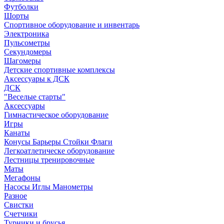
Футболки
Шорты
Спортивное оборудование и инвентарь
Электроника
Пульсометры
Секундомеры
Шагомеры
Детские спортивные комплексы
Аксессуары к ДСК
ДСК
"Веселые старты"
Аксессуары
Гимнастическое оборудование
Игры
Канаты
Конусы Барьеры Стойки Флаги
Легкоатлетическе оборудование
Лестницы тренировочные
Маты
Мегафоны
Насосы Иглы Манометры
Разное
Свистки
Счетчики
Турники и брусья