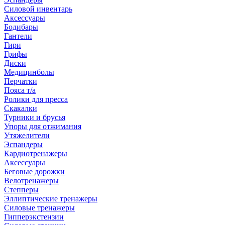
Силовой инвентарь
Аксессуары
Бодибары
Гантели
Гири
Грифы
Диски
Медицинболы
Перчатки
Пояса т/а
Ролики для пресса
Скакалки
Турники и брусья
Упоры для отжимания
Утяжелители
Эспандеры
Кардиотренажеры
Аксессуары
Беговые дорожки
Велотренажеры
Степперы
Эллиптические тренажеры
Силовые тренажеры
Гипперэкстензии