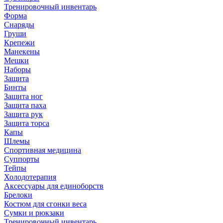
Тренировочный инвентарь
Форма
Снаряды
Груши
Крепежи
Манекены
Мешки
Наборы
Защита
Бинты
Защита ног
Защита паха
Защита рук
Защита торса
Капы
Шлемы
Спортивная медицина
Суппорты
Тейпы
Холодотерапия
Аксессуары для единоборств
Брелоки
Костюм для сгонки веса
Сумки и рюкзаки
Тренировочный инвентарь