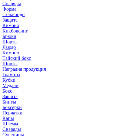
Снаряды
Форма
Тхэквондо
Защита
Кимоно
Кикбоксинг
Брюки
Шорты
Дзюдо
Кимоно
Тайский бокс
Шорты
Наградна продукция
Грамоты
Кубки
Медали
Бокс
Защита
Бинты
Боксерки
Перчатки
Капы
Шлемы
Снаряды
Сувениры