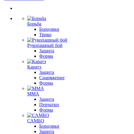
Борьба
Борцовки
Трико
Рукопашный бой
Защита
Форма
Каратэ
Защита
Снаряжение
Форма
ММА
Защита
Перчатки
Форма
САМБО
Борцовки
Защита