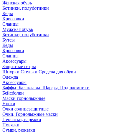
Женская обувь
Ботинки, полуботинки
Кеды
Кроссовки
Сланцы
Мужская обувь
Ботинки, полуботинки
Бутсы
Кеды
Кроссовки
Сланцы
Аксессуары
Защитные гетры
Шнурки Стельки Средсва для обуви
Одежда
Аксессуары
Баффы, Балаклавы, Шарфы, Подшлемники
Бейсболки
Маски горнолыжные
Носки
Очки солнцезащитные
Очки, Горнолыжные маски
Перчатки, варежки
Повязки
Сумки, рюкзаки