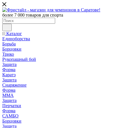
более 7 000 товаров для спорта
Каталог
Единоборства
Борьба
Борцовки
Трико
Рукопашный бой
Защита
Форма
Каратэ
Защита
Снаряжение
Форма
ММА
Защита
Перчатки
Форма
САМБО
Борцовки
Защита