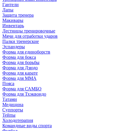
Гантели
Лапы
Защита тренера
Макивары
Инвентарь
Лестницы тренировочные
Мячи для отработки ударов
Палки тренерские
Эспандеры
Форма для единоборств
Форма для бокса
Форма для борьбы
Форма для Дзюдо
Форма для карате
Форма для MMA
Пояса
Форма для САМБО
Форма для Тхэквондо
Татами
Медицина
Суппорты
Тейпы
Холодотерапия
Командные виды спорта
Футбол