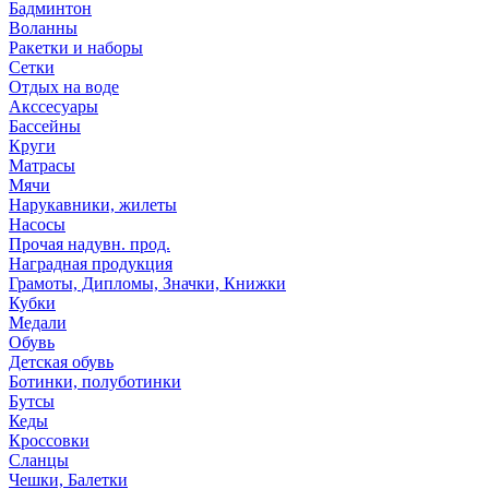
Бадминтон
Воланны
Ракетки и наборы
Сетки
Отдых на воде
Акссесуары
Бассейны
Круги
Матрасы
Мячи
Нарукавники, жилеты
Насосы
Прочая надувн. прод.
Наградная продукция
Грамоты, Дипломы, Значки, Книжки
Кубки
Медали
Обувь
Детская обувь
Ботинки, полуботинки
Бутсы
Кеды
Кроссовки
Сланцы
Чешки, Балетки