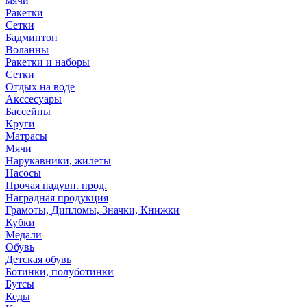
мячи
Ракетки
Сетки
Бадминтон
Воланны
Ракетки и наборы
Сетки
Отдых на воде
Акссесуары
Бассейны
Круги
Матрасы
Мячи
Нарукавники, жилеты
Насосы
Прочая надувн. прод.
Наградная продукция
Грамоты, Дипломы, Значки, Книжки
Кубки
Медали
Обувь
Детская обувь
Ботинки, полуботинки
Бутсы
Кеды