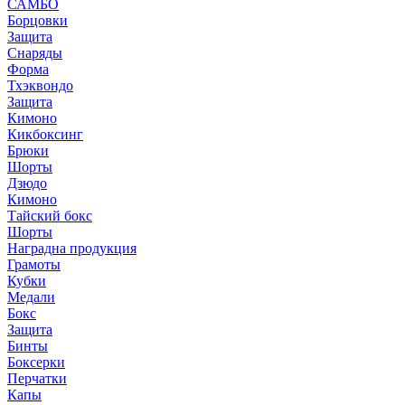
САМБО
Борцовки
Защита
Снаряды
Форма
Тхэквондо
Защита
Кимоно
Кикбоксинг
Брюки
Шорты
Дзюдо
Кимоно
Тайский бокс
Шорты
Наградна продукция
Грамоты
Кубки
Медали
Бокс
Защита
Бинты
Боксерки
Перчатки
Капы