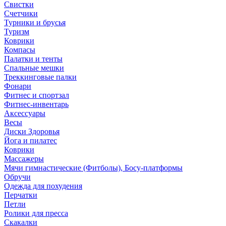
Свистки
Счетчики
Турники и брусья
Туризм
Коврики
Компасы
Палатки и тенты
Спальные мешки
Треккинговые палки
Фонари
Фитнес и спортзал
Фитнес-инвентарь
Аксессуары
Весы
Диски Здоровья
Йога и пилатес
Коврики
Массажеры
Мячи гимнастические (Фитболы), Босу-платформы
Обручи
Одежда для похудения
Перчатки
Петли
Ролики для пресса
Скакалки