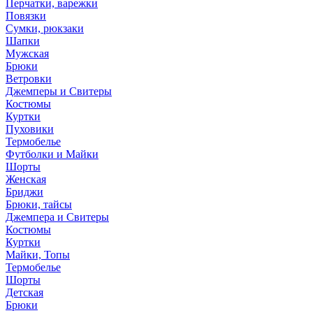
Перчатки, варежки
Повязки
Сумки, рюкзаки
Шапки
Мужская
Брюки
Ветровки
Джемперы и Свитеры
Костюмы
Куртки
Пуховики
Термобелье
Футболки и Майки
Шорты
Женская
Бриджи
Брюки, тайсы
Джемпера и Свитеры
Костюмы
Куртки
Майки, Топы
Термобелье
Шорты
Детская
Брюки