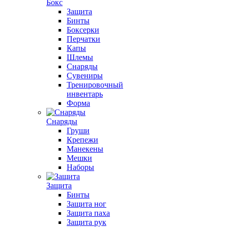
Бокс
Защита
Бинты
Боксерки
Перчатки
Капы
Шлемы
Снаряды
Сувениры
Тренировочный
инвентарь
Форма
Снаряды
Груши
Крепежи
Манекены
Мешки
Наборы
Защита
Бинты
Защита ног
Защита паха
Защита рук