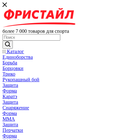
более 7 000 товаров для спорта
Каталог
Единоборства
Борьба
Борцовки
Трико
Рукопашный бой
Защита
Форма
Каратэ
Защита
Снаряжение
Форма
ММА
Защита
Перчатки
Форма