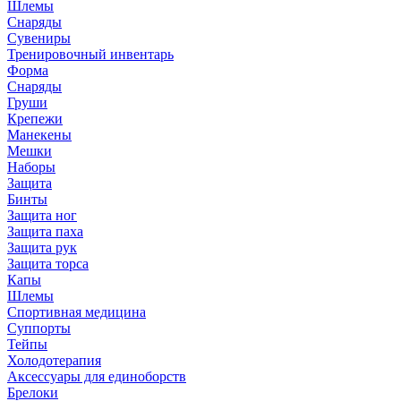
Шлемы
Снаряды
Сувениры
Тренировочный инвентарь
Форма
Снаряды
Груши
Крепежи
Манекены
Мешки
Наборы
Защита
Бинты
Защита ног
Защита паха
Защита рук
Защита торса
Капы
Шлемы
Спортивная медицина
Суппорты
Тейпы
Холодотерапия
Аксессуары для единоборств
Брелоки