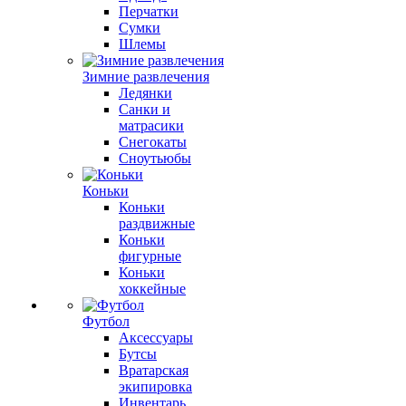
Перчатки
Сумки
Шлемы
Зимние развлечения
Ледянки
Санки и
матрасики
Снегокаты
Сноутьюбы
Коньки
Коньки
раздвижные
Коньки
фигурные
Коньки
хоккейные
Футбол
Аксессуары
Бутсы
Вратарская
экипировка
Инвентарь