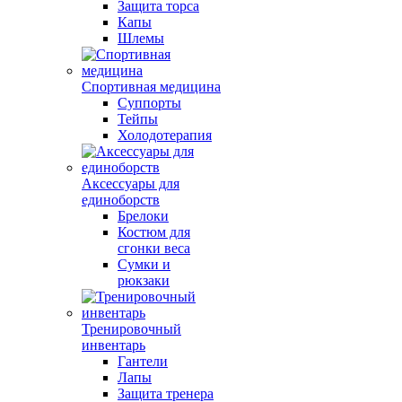
Защита торса
Капы
Шлемы
Спортивная медицина
Суппорты
Тейпы
Холодотерапия
Аксессуары для
единоборств
Брелоки
Костюм для
сгонки веса
Сумки и
рюкзаки
Тренировочный
инвентарь
Гантели
Лапы
Защита тренера