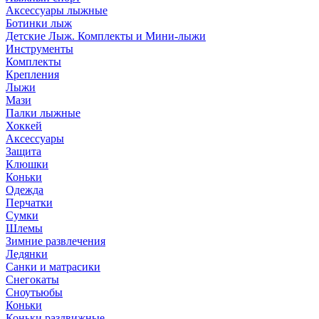
Аксессуары лыжные
Ботинки лыж
Детские Лыж. Комплекты и Мини-лыжи
Инструменты
Комплекты
Крепления
Лыжи
Мази
Палки лыжные
Хоккей
Аксессуары
Защита
Клюшки
Коньки
Одежда
Перчатки
Сумки
Шлемы
Зимние развлечения
Ледянки
Санки и матрасики
Снегокаты
Сноутьюбы
Коньки
Коньки раздвижные