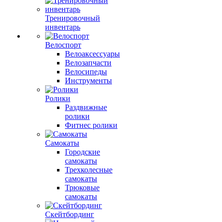
Тренировочный
инвентарь
Велоспорт
Велоаксессуары
Велозапчасти
Велосипеды
Инструменты
Ролики
Раздвижные
ролики
Фитнес ролики
Самокаты
Городские
самокаты
Трехколесные
самокаты
Трюковые
самокаты
Скейтбординг