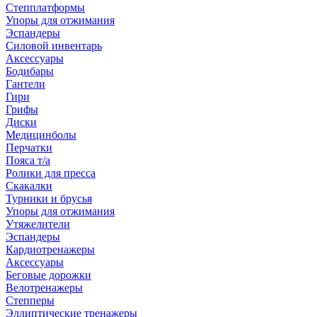
Степплатформы
Упоры для отжимания
Эспандеры
Силовой инвентарь
Аксессуары
Бодибары
Гантели
Гири
Грифы
Диски
Медицинболы
Перчатки
Пояса т/а
Ролики для пресса
Скакалки
Турники и брусья
Упоры для отжимания
Утяжелители
Эспандеры
Кардиотренажеры
Аксессуары
Беговые дорожки
Велотренажеры
Степперы
Эллиптические тренажеры