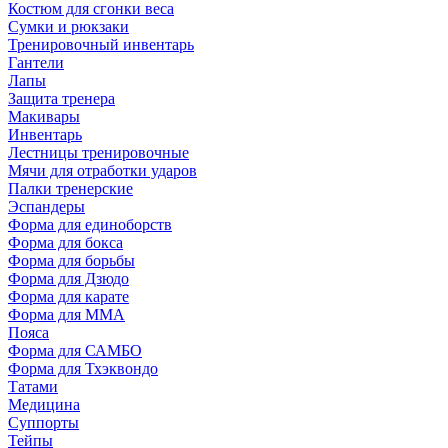
Костюм для сгонки веса
Сумки и рюкзаки
Тренировочный инвентарь
Гантели
Лапы
Защита тренера
Макивары
Инвентарь
Лестницы тренировочные
Мячи для отработки ударов
Палки тренерские
Эспандеры
Форма для единоборств
Форма для бокса
Форма для борьбы
Форма для Дзюдо
Форма для карате
Форма для MMA
Пояса
Форма для САМБО
Форма для Тхэквондо
Татами
Медицина
Суппорты
Тейпы