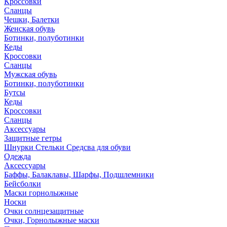
Кроссовки
Сланцы
Чешки, Балетки
Женская обувь
Ботинки, полуботинки
Кеды
Кроссовки
Сланцы
Мужская обувь
Ботинки, полуботинки
Бутсы
Кеды
Кроссовки
Сланцы
Аксессуары
Защитные гетры
Шнурки Стельки Средсва для обуви
Одежда
Аксессуары
Баффы, Балаклавы, Шарфы, Подшлемники
Бейсболки
Маски горнолыжные
Носки
Очки солнцезащитные
Очки, Горнолыжные маски