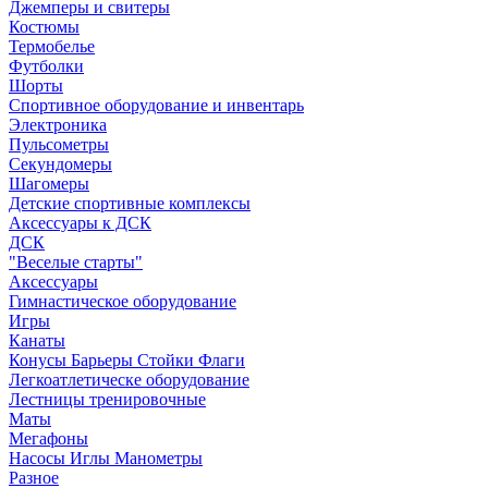
Джемперы и свитеры
Костюмы
Термобелье
Футболки
Шорты
Спортивное оборудование и инвентарь
Электроника
Пульсометры
Секундомеры
Шагомеры
Детские спортивные комплексы
Аксессуары к ДСК
ДСК
"Веселые старты"
Аксессуары
Гимнастическое оборудование
Игры
Канаты
Конусы Барьеры Стойки Флаги
Легкоатлетическе оборудование
Лестницы тренировочные
Маты
Мегафоны
Насосы Иглы Манометры
Разное