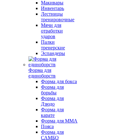
Макивары
Инвентарь
Лестницы
тренировочные
Мячи для
отработки
ударов
Палки
тренерские
Эспандеры
Форма для
единоборств
Форма для бокса
Форма для
борьбы
Форма для
Дзюдо
Форма для
карате
Форма для MMA
Пояса
Форма для
САМБО